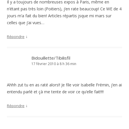
Il y a toujours de nombreuses expos à Paris, même en
n’étant pas très loin (Poitiers), j’en rate beaucoup! Ce WE de 4
jours m’a fait du bien! Articles répartis jsque mi mars sur
celles que j’ai vues…
↓
Répondre
Bidouillette/Tibilisfil
17 février 2010 à 8 h 36 min
Ahhh zut tu en as raté alors!! Je file voir Isabelle Frémin, j’en ai
entendu parlé et çà me tente de voir ce qu’elle fait!!!!
↓
Répondre