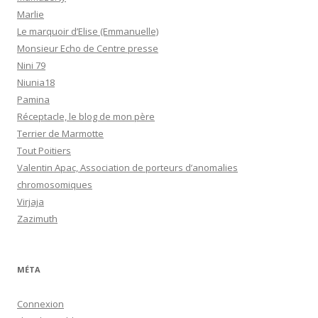
Marlie
Le marquoir d’Elise (Emmanuelle)
Monsieur Echo de Centre presse
Nini 79
Niunia18
Pamina
Réceptacle, le blog de mon père
Terrier de Marmotte
Tout Poitiers
Valentin Apac, Association de porteurs d’anomalies
chromosomiques
Virjaja
Zazimuth
MÉTA
Connexion