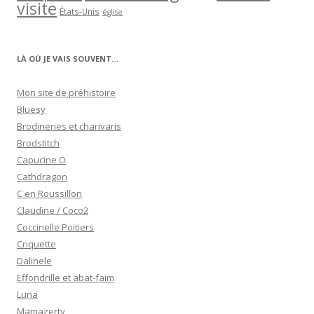
visite
États-Unis
église
LÀ OÙ JE VAIS SOUVENT…
Mon site de préhistoire
Bluesy
Brodineries et charivaris
Brodstitch
Capucine O
Cathdragon
C en Roussillon
Claudine / Coco2
Coccinelle Poitiers
Criquette
Dalinele
Effondrille et abat-faim
Luna
Mamazerty