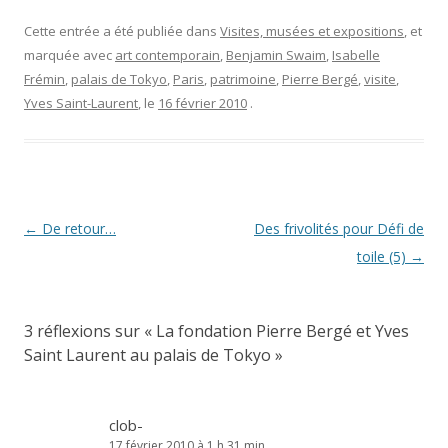
Cette entrée a été publiée dans
Visites, musées et expositions
, et
marquée avec
art contemporain
,
Benjamin Swaim
,
Isabelle
Frémin
,
palais de Tokyo
,
Paris
,
patrimoine
,
Pierre Bergé
,
visite
,
Yves Saint-Laurent
, le
16 février 2010
.
Navigation
←
De retour…
Des frivolités pour Défi de
des
toile (5)
→
articles
3 réflexions sur «
La fondation Pierre Bergé et Yves
Saint Laurent au palais de Tokyo
»
clob-
17 février 2010 à 1 h 31 min