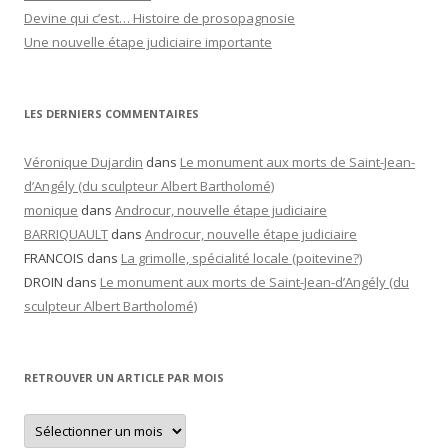
Devine qui c’est… Histoire de prosopagnosie
Une nouvelle étape judiciaire importante
LES DERNIERS COMMENTAIRES
Véronique Dujardin
dans
Le monument aux morts de Saint-Jean-
d’Angély (du sculpteur Albert Bartholomé)
monique
dans
Androcur, nouvelle étape judiciaire
BARRIQUAULT
dans
Androcur, nouvelle étape judiciaire
FRANCOIS
dans
La grimolle, spécialité locale (poitevine?)
DROIN
dans
Le monument aux morts de Saint-Jean-d’Angély (du
sculpteur Albert Bartholomé)
RETROUVER UN ARTICLE PAR MOIS
Retrouver
un
article