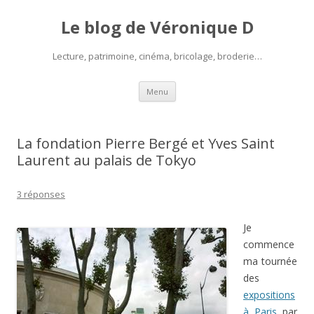
Le blog de Véronique D
Lecture, patrimoine, cinéma, bricolage, broderie…
Aller
Menu
au
contenu
La fondation Pierre Bergé et Yves Saint
Laurent au palais de Tokyo
3 réponses
Je
commence
ma tournée
des
expositions
à Paris
par