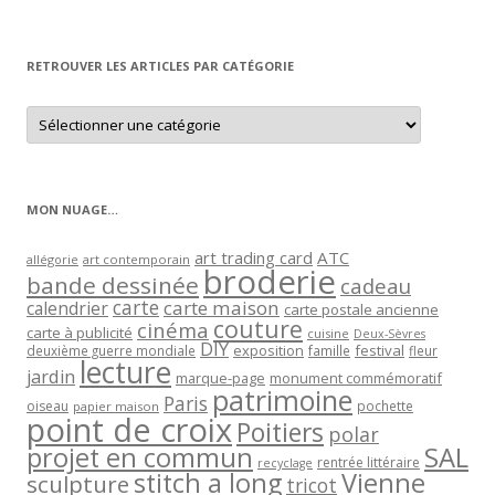
par
mois
RETROUVER LES ARTICLES PAR CATÉGORIE
Retrouver
les
articles
par
catégorie
MON NUAGE…
art trading card
ATC
allégorie
art contemporain
broderie
bande dessinée
cadeau
carte
carte maison
calendrier
carte postale ancienne
couture
cinéma
carte à publicité
cuisine
Deux-Sèvres
DIY
exposition
festival
famille
deuxième guerre mondiale
fleur
lecture
jardin
marque-page
monument commémoratif
patrimoine
Paris
oiseau
papier maison
pochette
point de croix
Poitiers
polar
projet en commun
SAL
rentrée littéraire
recyclage
stitch a long
Vienne
sculpture
tricot