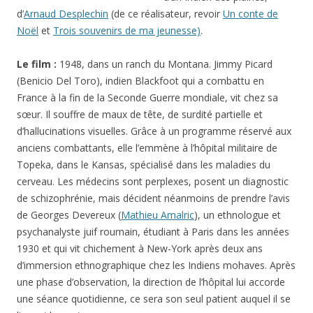
d’
Arnaud Desplechin
(de ce réalisateur, revoir
Un conte de
Noël
et
Trois souvenirs de ma jeunesse)
.
Le film :
1948, dans un ranch du Montana. Jimmy Picard
(Benicio Del Toro), indien Blackfoot qui a combattu en
France à la fin de la Seconde Guerre mondiale, vit chez sa
sœur. Il souffre de maux de tête, de surdité partielle et
d’hallucinations visuelles. Grâce à un programme réservé aux
anciens combattants, elle l’emmène à l’hôpital militaire de
Topeka, dans le Kansas, spécialisé dans les maladies du
cerveau. Les médecins sont perplexes, posent un diagnostic
de schizophrénie, mais décident néanmoins de prendre l’avis
de Georges Devereux (
Mathieu Amalric
), un ethnologue et
psychanalyste juif roumain, étudiant à Paris dans les années
1930 et qui vit chichement à New-York après deux ans
d’immersion ethnographique chez les Indiens mohaves. Après
une phase d’observation, la direction de l’hôpital lui accorde
une séance quotidienne, ce sera son seul patient auquel il se