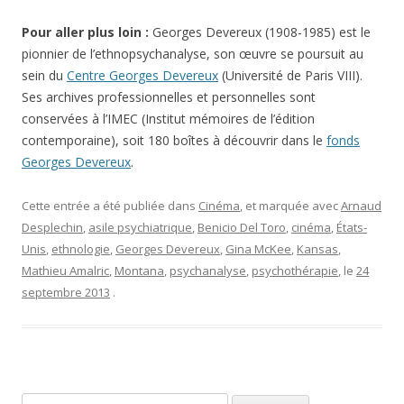
Pour aller plus loin :
Georges Devereux (1908-1985) est le
pionnier de l’ethnopsychanalyse, son œuvre se poursuit au
sein du
Centre Georges Devereux
(Université de Paris VIII).
Ses archives professionnelles et personnelles sont
conservées à l’IMEC (Institut mémoires de l’édition
contemporaine), soit 180 boîtes à découvrir dans le
fonds
Georges Devereux
.
Cette entrée a été publiée dans
Cinéma
, et marquée avec
Arnaud
Desplechin
,
asile psychiatrique
,
Benicio Del Toro
,
cinéma
,
États-
Unis
,
ethnologie
,
Georges Devereux
,
Gina McKee
,
Kansas
,
Mathieu Amalric
,
Montana
,
psychanalyse
,
psychothérapie
, le
24
septembre 2013
.
Rechercher :