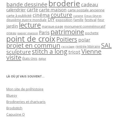
broderie
bande dessinée
cadeau
carte
carte maison
calendrier
carte postale ancienne
couture
cinéma
carte à publicité
cuisine
Deux-Sèvres
DIY
exposition
festival
famille
deuxième guerre mondiale
fleur
lecture
jardin
marque-page
monument commémoratif
patrimoine
Paris
oiseau
papier maison
pochette
point de croix
Poitiers
polar
projet en commun
SAL
rentrée littéraire
recyclage
stitch a long
Vienne
sculpture
tricot
visite
États-Unis
église
LÀ OÙ JE VAIS SOUVENT…
Mon site de préhistoire
Bluesy
Brodineries et charivaris
Brodstitch
Capucine O