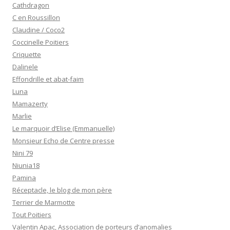
Cathdragon
C en Roussillon
Claudine / Coco2
Coccinelle Poitiers
Criquette
Dalinele
Effondrille et abat-faim
Luna
Mamazerty
Marlie
Le marquoir d’Elise (Emmanuelle)
Monsieur Echo de Centre presse
Nini 79
Niunia18
Pamina
Réceptacle, le blog de mon père
Terrier de Marmotte
Tout Poitiers
Valentin Apac, Association de porteurs d’anomalies