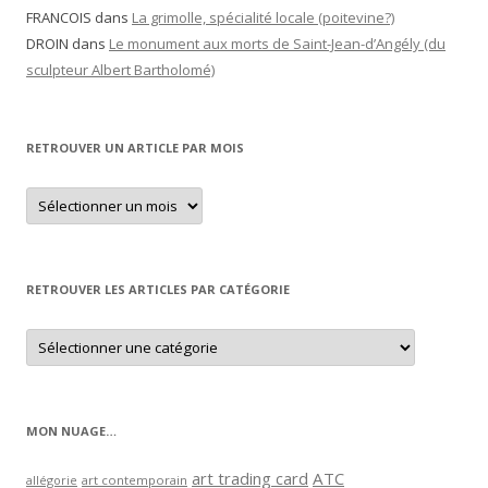
FRANCOIS
dans
La grimolle, spécialité locale (poitevine?)
DROIN
dans
Le monument aux morts de Saint-Jean-d’Angély (du
sculpteur Albert Bartholomé)
RETROUVER UN ARTICLE PAR MOIS
Retrouver
un
article
par
mois
RETROUVER LES ARTICLES PAR CATÉGORIE
Retrouver
les
articles
par
catégorie
MON NUAGE…
art trading card
ATC
allégorie
art contemporain