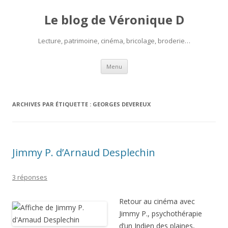
Le blog de Véronique D
Lecture, patrimoine, cinéma, bricolage, broderie…
Aller
Menu
au
contenu
ARCHIVES PAR ÉTIQUETTE :
GEORGES DEVEREUX
Jimmy P. d’Arnaud Desplechin
3 réponses
Retour au cinéma avec
Jimmy P., psychothérapie
d’un Indien des plaines,