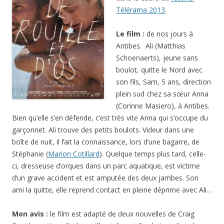
Télérama 2013
.
Le film :
de nos jours à
Antibes. Ali (Matthias
Schoenaerts), jeune sans
boulot, quitte le Nord avec
son fils, Sam, 5 ans, direction
plein sud chez sa sœur Anna
(Corinne Masiero), à Antibes.
Bien qu’elle s’en défende, c’est très vite Anna qui s’occupe du
garçonnet. Ali trouve des petits boulots. Videur dans une
boîte de nuit, il fait la connaissance, lors d’une bagarre, de
Stéphanie (
Marion Cotillard
). Quelque temps plus tard, celle-
ci, dresseuse d’orques dans un parc aquatique, est victime
d’un grave accident et est amputée des deux jambes. Son
ami la quitte, elle reprend contact en pleine déprime avec Ali…
Mon avis :
le film est adapté de deux nouvelles de Craig