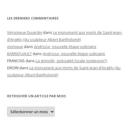
LES DERNIERS COMMENTAIRES
Véronique Dujardin
dans
Le monument aux morts de Saint-Jean-
d’Angély (du sculpteur Albert Bartholomé)
monique
dans
Androcur, nouvelle étape judiciaire
BARRIQUAULT
dans
Androcur, nouvelle étape judiciaire
FRANCOIS
dans
La grimolle, spécialité locale (poitevine?)
DROIN
dans
Le monument aux morts de Saint-Jean-d’Angély (du
sculpteur Albert Bartholomé)
RETROUVER UN ARTICLE PAR MOIS
Retrouver
un
article
par
mois