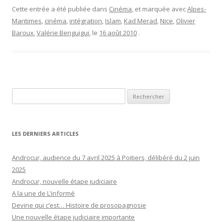
Cette entrée a été publiée dans
Cinéma
, et marquée avec
Alpes-
Maritimes
,
cinéma
,
intégration
,
Islam
,
Kad Merad
,
Nice
,
Olivier
Baroux
,
Valérie Benguigui
, le
16 août 2010
.
Rechercher :
LES DERNIERS ARTICLES
Androcur, audience du 7 avril 2025 à Poitiers, délibéré du 2 juin
2025
Androcur, nouvelle étape judiciaire
A la une de L’informé
Devine qui c’est… Histoire de prosopagnosie
Une nouvelle étape judiciaire importante