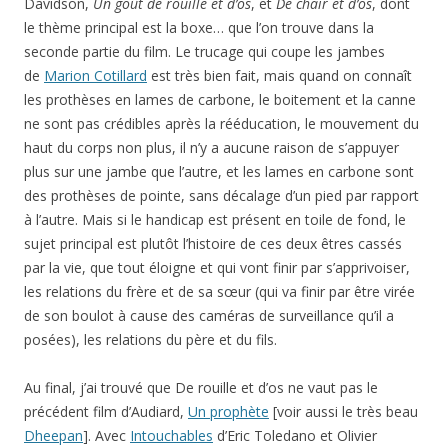
Davidson,
Un goût de rouille et d’os
, et
De chair et d’os
, dont
le thème principal est la boxe… que l’on trouve dans la
seconde partie du film. Le trucage qui coupe les jambes
de
Marion Cotillard
est très bien fait, mais quand on connaît
les prothèses en lames de carbone, le boitement et la canne
ne sont pas crédibles après la rééducation, le mouvement du
haut du corps non plus, il n’y a aucune raison de s’appuyer
plus sur une jambe que l’autre, et les lames en carbone sont
des prothèses de pointe, sans décalage d’un pied par rapport
à l’autre. Mais si le handicap est présent en toile de fond, le
sujet principal est plutôt l’histoire de ces deux êtres cassés
par la vie, que tout éloigne et qui vont finir par s’apprivoiser,
les relations du frère et de sa sœur (qui va finir par être virée
de son boulot à cause des caméras de surveillance qu’il a
posées), les relations du père et du fils.
Au final, j’ai trouvé que De rouille et d’os ne vaut pas le
précédent film d’Audiard,
Un prophète
[voir aussi le très beau
Dheepan
]. Avec
Intouchables
d’Eric Toledano et Olivier