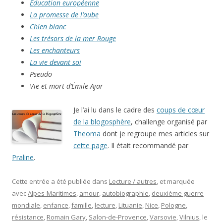
Éducation européenne
La promesse de l’aube
Chien blanc
Les trésors de la mer Rouge
Les enchanteurs
La vie devant soi
Pseudo
Vie et mort d’Émile Ajar
Je l’ai lu dans le cadre des
coups de cœur
de la blogosphère
, challenge organisé par
Theoma
dont je regroupe mes articles sur
cette page
. Il était recommandé par
Praline
.
Cette entrée a été publiée dans
Lecture / autres
, et marquée
avec
Alpes-Maritimes
,
amour
,
autobiographie
,
deuxième guerre
mondiale
,
enfance
,
famille
,
lecture
,
Lituanie
,
Nice
,
Pologne
,
résistance
,
Romain Gary
,
Salon-de-Provence
,
Varsovie
,
Vilnius
, le