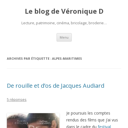
Le blog de Véronique D
Lecture, patrimoine, cinéma, bricolage, broderie…
Aller
Menu
au
contenu
ARCHIVES PAR ÉTIQUETTE :
ALPES-MARITIMES
De rouille et d’os de Jacques Audiard
5 réponses
Je poursuis les comptes
rendus des films que j’ai vus
dans le cadre du
festival