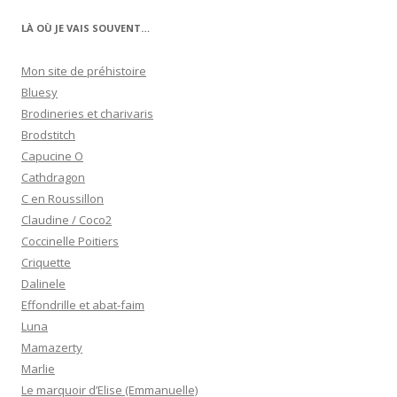
LÀ OÙ JE VAIS SOUVENT…
Mon site de préhistoire
Bluesy
Brodineries et charivaris
Brodstitch
Capucine O
Cathdragon
C en Roussillon
Claudine / Coco2
Coccinelle Poitiers
Criquette
Dalinele
Effondrille et abat-faim
Luna
Mamazerty
Marlie
Le marquoir d’Elise (Emmanuelle)