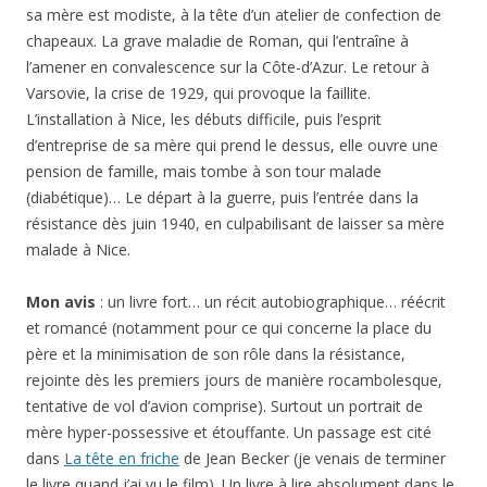
sa mère est modiste, à la tête d’un atelier de confection de
chapeaux. La grave maladie de Roman, qui l’entraîne à
l’amener en convalescence sur la Côte-d’Azur. Le retour à
Varsovie, la crise de 1929, qui provoque la faillite.
L’installation à Nice, les débuts difficile, puis l’esprit
d’entreprise de sa mère qui prend le dessus, elle ouvre une
pension de famille, mais tombe à son tour malade
(diabétique)… Le départ à la guerre, puis l’entrée dans la
résistance dès juin 1940, en culpabilisant de laisser sa mère
malade à Nice.
Mon avis
: un livre fort… un récit autobiographique… réécrit
et romancé (notamment pour ce qui concerne la place du
père et la minimisation de son rôle dans la résistance,
rejointe dès les premiers jours de manière rocambolesque,
tentative de vol d’avion comprise). Surtout un portrait de
mère hyper-possessive et étouffante. Un passage est cité
dans
La tête en friche
de Jean Becker (je venais de terminer
le livre quand j’ai vu le film). Un livre à lire absolument dans le