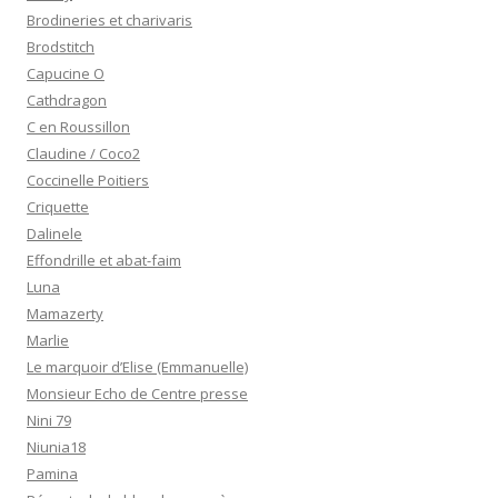
Brodineries et charivaris
Brodstitch
Capucine O
Cathdragon
C en Roussillon
Claudine / Coco2
Coccinelle Poitiers
Criquette
Dalinele
Effondrille et abat-faim
Luna
Mamazerty
Marlie
Le marquoir d’Elise (Emmanuelle)
Monsieur Echo de Centre presse
Nini 79
Niunia18
Pamina