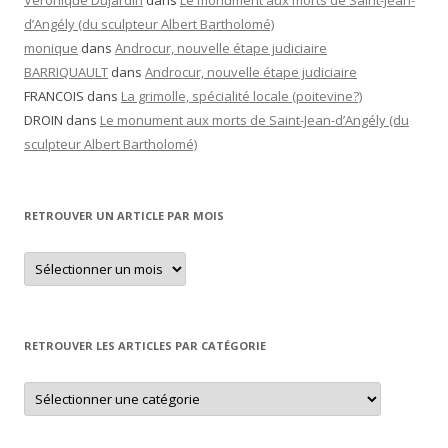
Véronique Dujardin
dans
Le monument aux morts de Saint-Jean-
d’Angély (du sculpteur Albert Bartholomé)
monique
dans
Androcur, nouvelle étape judiciaire
BARRIQUAULT
dans
Androcur, nouvelle étape judiciaire
FRANCOIS
dans
La grimolle, spécialité locale (poitevine?)
DROIN
dans
Le monument aux morts de Saint-Jean-d’Angély (du
sculpteur Albert Bartholomé)
RETROUVER UN ARTICLE PAR MOIS
Retrouver
un
article
par
mois
RETROUVER LES ARTICLES PAR CATÉGORIE
Retrouver
les
articles
par
catégorie