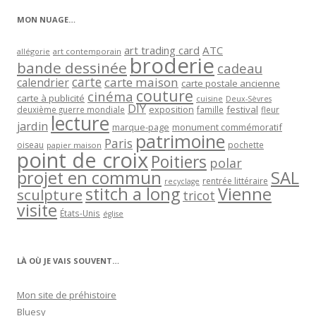
MON NUAGE…
art trading card
ATC
allégorie
art contemporain
broderie
bande dessinée
cadeau
carte
carte maison
calendrier
carte postale ancienne
couture
cinéma
carte à publicité
cuisine
Deux-Sèvres
DIY
exposition
festival
famille
deuxième guerre mondiale
fleur
lecture
jardin
marque-page
monument commémoratif
patrimoine
Paris
oiseau
papier maison
pochette
point de croix
Poitiers
polar
projet en commun
SAL
rentrée littéraire
recyclage
stitch a long
Vienne
sculpture
tricot
visite
États-Unis
église
LÀ OÙ JE VAIS SOUVENT…
Mon site de préhistoire
Bluesy