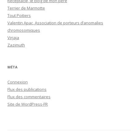
Réceptacle, le blog de mon père
Terrier de Marmotte
Tout Poitiers
Valentin Apac, Association de porteurs d’anomalies
chromosomiques
Virjaja
Zazimuth
MÉTA
Connexion
Flux des publications
Flux des commentaires
Site de WordPress-FR