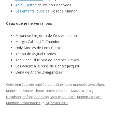
Adieu Berthe
de Bruno Podalydès
Les enfants loups
de Hosoda Mamor
Ceux que je ne verrai pas
Moonrise Kingdom de Wes Anderson
Margin Call de J.C. Chandor
Holy Motors de Leos Carax
Tabou de Miguel Gomes
The Deep Blue Sea de Terence Davies
Les adieux à la reine de Benoît Jacquot
Elena de Andreï Zviaguintsev
Cette entrée a été publiée dans
Cinéma
, et marquée avec
Alpes-
Maritimes
,
Antibes
,
boxe
,
cinéma
,
Corinne Masiero
,
Craig
Davidson
,
enfant
,
handicap
,
Jacques Audiard
,
Marion Cotillard
,
Matthias Schoenaerts
, le
24 janvier 2013
.