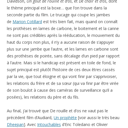
Davidson,
Un goût de rouille et d’os
, et
De chair et d’os
, dont
le thème principal est la boxe… que l’on trouve dans la
seconde partie du film. Le trucage qui coupe les jambes
de
Marion Cotillard
est très bien fait, mais quand on connaît
les prothèses en lames de carbone, le boitement et la canne
ne sont pas crédibles après la rééducation, le mouvement du
haut du corps non plus, il n’y a aucune raison de s’appuyer
plus sur une jambe que l’autre, et les lames en carbone sont
des prothèses de pointe, sans décalage d’un pied par rapport
à l’autre. Mais si le handicap est présent en toile de fond, le
sujet principal est plutôt l’histoire de ces deux êtres cassés
par la vie, que tout éloigne et qui vont finir par s’apprivoiser,
les relations du frère et de sa sœur (qui va finir par être virée
de son boulot à cause des caméras de surveillance qu’il a
posées), les relations du père et du fils.
Au final, j’ai trouvé que De rouille et d’os ne vaut pas le
précédent film d’Audiard,
Un prophète
[voir aussi le très beau
Dheepan
]. Avec
Intouchables
d’Eric Toledano et Olivier