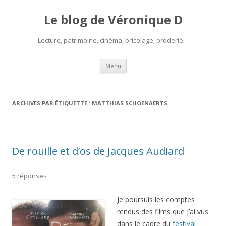
Le blog de Véronique D
Lecture, patrimoine, cinéma, bricolage, broderie…
Aller
Menu
au
contenu
ARCHIVES PAR ÉTIQUETTE :
MATTHIAS SCHOENAERTS
De rouille et d’os de Jacques Audiard
5 réponses
Je poursuis les comptes
rendus des films que j’ai vus
dans le cadre du
festival