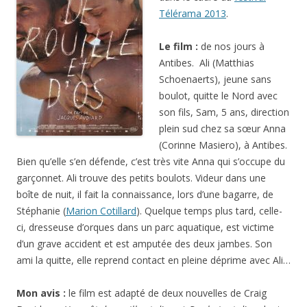
Télérama 2013
.
Le film :
de nos jours à
Antibes. Ali (Matthias
Schoenaerts), jeune sans
boulot, quitte le Nord avec
son fils, Sam, 5 ans, direction
plein sud chez sa sœur Anna
(Corinne Masiero), à Antibes.
Bien qu’elle s’en défende, c’est très vite Anna qui s’occupe du
garçonnet. Ali trouve des petits boulots. Videur dans une
boîte de nuit, il fait la connaissance, lors d’une bagarre, de
Stéphanie (
Marion Cotillard
). Quelque temps plus tard, celle-
ci, dresseuse d’orques dans un parc aquatique, est victime
d’un grave accident et est amputée des deux jambes. Son
ami la quitte, elle reprend contact en pleine déprime avec Ali…
Mon avis :
le film est adapté de deux nouvelles de Craig