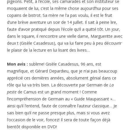
pigeons. Petit, à l’école, ses camarades et son instituteur se
moquaient de lui, c’est la même chose aujourd’hui pour ses
copains de bistrot. Sa mère ne l’a pas voulu, il est le fruit
d’une brève aventure un soir de 14 juillet. Il sait à peine lire,
faute d’avoir pratiqué depuis l’école qu’il a quitté tôt. Un jour,
dans le square, il rencontre une vielle dame, Margueritte avec
deux t (Gisèle Casadesus), qui va lui faire peu à peu découvrir
le plaisir de la lecture en lui lisant des livres…
Mon avis :
sublime! Gisèle Casadesus, 96 ans, est
magnifique, et Gérard Depardieu, que je n’ai pas beaucoup
apprécié ces dernières années, absolument génial dans ce
rôle qui lui va très bien. La découverte par Germain de
La
peste
de Camus est un grand moment ! Comme
l’incompréhension de Germain au « Guide Maupassant »…
ainsi qu’il l’entend, faute de connaître l’auteur classique… Je
sais bien qu’il ne passe presque plus, mais si vous avez
l’occasion de le voir, foncez! Il sera de toute façon déjà
bientôt disponible en DVD!