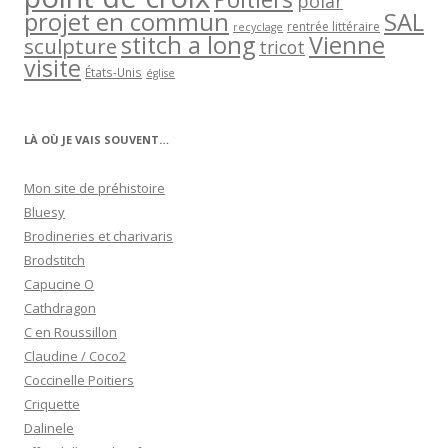
polar
projet en commun
SAL
rentrée littéraire
recyclage
stitch a long
Vienne
sculpture
tricot
visite
États-Unis
église
LÀ OÙ JE VAIS SOUVENT…
Mon site de préhistoire
Bluesy
Brodineries et charivaris
Brodstitch
Capucine O
Cathdragon
C en Roussillon
Claudine / Coco2
Coccinelle Poitiers
Criquette
Dalinele