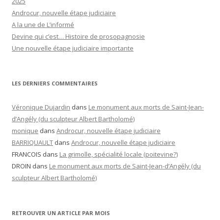
2025
Androcur, nouvelle étape judiciaire
A la une de L’informé
Devine qui c’est… Histoire de prosopagnosie
Une nouvelle étape judiciaire importante
LES DERNIERS COMMENTAIRES
Véronique Dujardin
dans
Le monument aux morts de Saint-Jean-
d’Angély (du sculpteur Albert Bartholomé)
monique
dans
Androcur, nouvelle étape judiciaire
BARRIQUAULT
dans
Androcur, nouvelle étape judiciaire
FRANCOIS
dans
La grimolle, spécialité locale (poitevine?)
DROIN
dans
Le monument aux morts de Saint-Jean-d’Angély (du
sculpteur Albert Bartholomé)
RETROUVER UN ARTICLE PAR MOIS