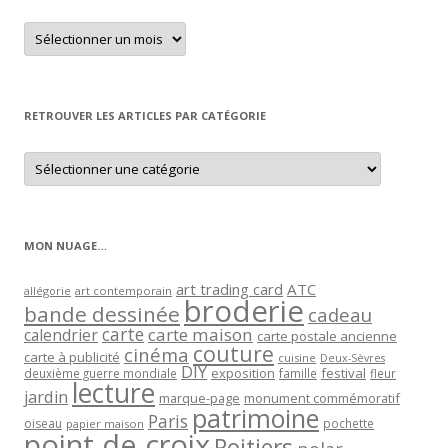
Retrouver
un
article
par
mois
RETROUVER LES ARTICLES PAR CATÉGORIE
Retrouver
les
articles
par
catégorie
MON NUAGE…
art trading card
ATC
allégorie
art contemporain
broderie
bande dessinée
cadeau
carte
carte maison
calendrier
carte postale ancienne
couture
cinéma
carte à publicité
cuisine
Deux-Sèvres
DIY
exposition
festival
famille
deuxième guerre mondiale
fleur
lecture
jardin
marque-page
monument commémoratif
patrimoine
Paris
oiseau
papier maison
pochette
point de croix
Poitiers