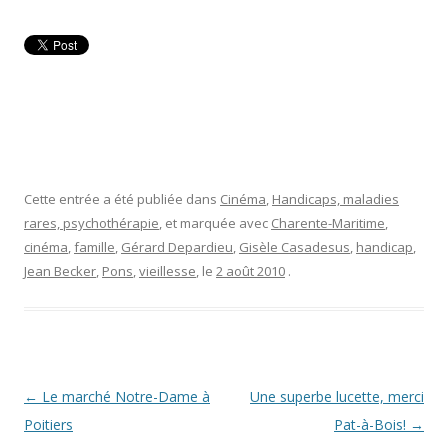
Cette entrée a été publiée dans
Cinéma
,
Handicaps, maladies
rares, psychothérapie
, et marquée avec
Charente-Maritime
,
cinéma
,
famille
,
Gérard Depardieu
,
Gisèle Casadesus
,
handicap
,
Jean Becker
,
Pons
,
vieillesse
, le
2 août 2010
.
Navigation
←
Le marché Notre-Dame à
Une superbe lucette, merci
des
Poitiers
Pat-à-Bois!
→