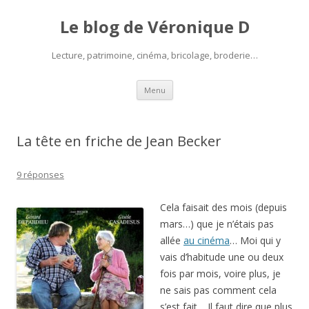
Le blog de Véronique D
Lecture, patrimoine, cinéma, bricolage, broderie…
Aller
Menu
au
contenu
La tête en friche de Jean Becker
9 réponses
Cela faisait des mois (depuis
mars…) que je n’étais pas
allée
au cinéma
… Moi qui y
vais d’habitude une ou deux
fois par mois, voire plus, je
ne sais pas comment cela
s’est fait… Il faut dire que plus