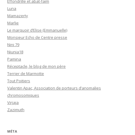
Effondrille et abat-faim
Luna
Mamazerty
Marlie
Le marquoir d’Elise (Emmanuelle)
Monsieur Echo de Centre presse
Nini 79
Niunia18
Pamina
Réceptacle, le blog de mon père
Terrier de Marmotte
Tout Poitiers
Valentin Apac, Association de porteurs d’anomalies
chromosomiques
Virjaja
Zazimuth
MÉTA