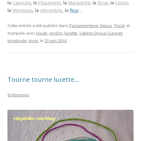
la
Capucine
, la
Pâquerette
, la
Marguerite
, la
Rose
, la
Cerise
,
la
Véronique
, la
clémentine
, la
fleur
…
Cette entrée a été publiée dans
Passementerie, bijoux
,
Tricot
, et
marquée avec
boule
,
cordon
,
lucette
,
Sabine Divoux Gaunet
,
tricoboule
,
tricot
, le
25 juin 2014
.
Tourne tourne lucette…
6 réponses