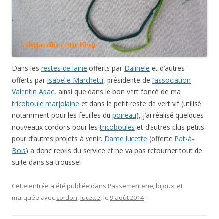
Dans les
restes de laine
offerts par
Dalinele
et d’autres
offerts par
Isabelle Marchetti
, présidente de
l’association
Valentin Apac
, ainsi que dans le bon vert foncé de ma
tricoboule marjolaine
et dans le petit reste de vert vif (utilisé
notamment pour les feuilles du
poireau
), j’ai réalisé quelques
nouveaux cordons pour les
tricoboules
et d’autres plus petits
pour d’autres projets à venir.
Dame lucette
(offerte
Pat-à-
Bois
) a donc repris du service et ne va pas retourner tout de
suite dans sa trousse!
Cette entrée a été publiée dans
Passementerie, bijoux
, et
marquée avec
cordon
,
lucette
, le
9 août 2014
.