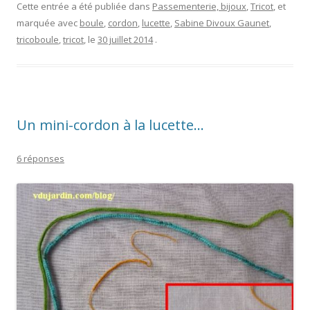
Cette entrée a été publiée dans
Passementerie, bijoux
,
Tricot
, et
marquée avec
boule
,
cordon
,
lucette
,
Sabine Divoux Gaunet
,
tricoboule
,
tricot
, le
30 juillet 2014
.
Un mini-cordon à la lucette…
6 réponses