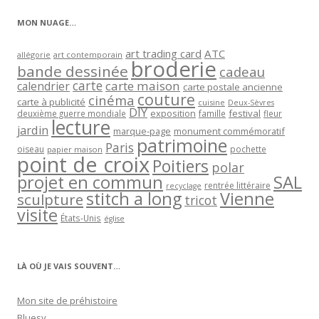
Bluesy
Brodineries et charivaris
Brodstitch
Capucine O
Cathdragon
C en Roussillon
Claudine / Coco2
Coccinelle Poitiers
Criquette
Dalinele
Effondrille et abat-faim
Luna
Mamazerty
Marlie
Le marquoir d’Elise (Emmanuelle)
Monsieur Echo de Centre presse
Nini 79
Niunia18