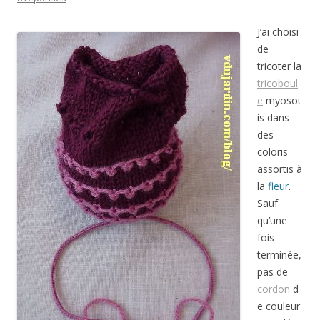
J’ai choisi
de
tricoter la
tricoboul
e
myosot
is dans
des
coloris
assortis à
la
fleur
.
Sauf
qu’une
fois
terminée,
pas de
cordon
d
e couleur