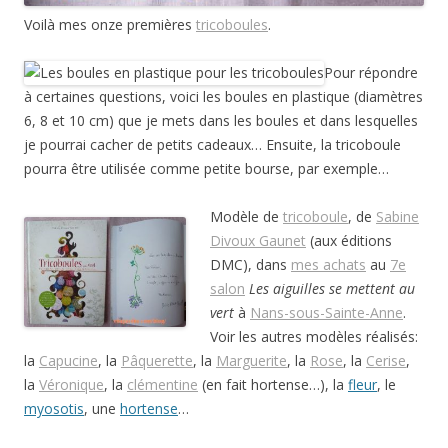
Voilà mes onze premières
tricoboules
.
Pour répondre
à certaines questions, voici les boules en plastique (diamètres
6, 8 et 10 cm) que je mets dans les boules et dans lesquelles
je pourrai cacher de petits cadeaux… Ensuite, la tricoboule
pourra être utilisée comme petite bourse, par exemple…
Modèle de
tricoboule
, de
Sabine
Divoux Gaunet
(aux éditions
DMC), dans
mes achats
au
7e
salon
Les aiguilles se mettent au
vert
à
Nans-sous-Sainte-Anne
.
Voir les autres modèles réalisés:
la
Capucine
, la
Pâquerette
, la
Marguerite
, la
Rose
, la
Cerise
,
la
Véronique
, la
clémentine
(en fait hortense…), la
fleur
, le
myosotis
, une
hortense
…