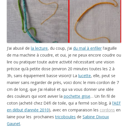
J’ai abusé de
la lecture
, du coup, j’ai
du mal à enfiler
l’aiguille
de ma machine à coudre, et oui, je ne peux encore coudre ou
lire ou pratiquer toute autre activité nécessitant une vision
précise qu’à petite dose (environ 20 minutes toutes les 2 à
3h, sans équipement basse vision)! La
lucette
, elle, peut se
manier sans regarder de près, voici donc le mini-cordon de 7
cm de long, que j’ai réalisé et qui va vous donner une idée
des couleurs qui vont aviver la
pochette grise
… Un fin fil de
coton (acheté chez Défi de toile, qui a fermé son blog, à
l’AEF
en début d’année 2010
), avec en comparaison les
cordons
en
laine pour les prochaines
tricoboules
de
Sabine Divoux
Gaunet
.