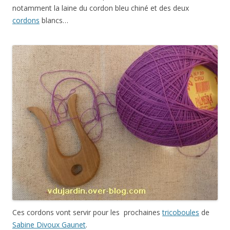
notamment la laine du cordon bleu chiné et des deux
cordons
blancs…
Ces cordons vont servir pour les prochaines
tricoboules
de
Sabine Divoux Gaunet
.