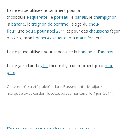
Laine écrue utilisée notamment pour la
tricoboule
Pâquerette
, le
poireau
, le
panais
, le
champignon
,
la
banane
, le
trognon de pomme
, la tige du
chou-
fleur
, une
boule pour noël 2011
et pour des
chaussons
façon
baskets, mon
bonnet-casquette
, ma
marinière
, etc.
Laine jaune utilisée pour la peau de la
banane
et l’
ananas
.
Laine gris clair du
gilet
tricoté il y a un moment pour
mon
père
.
Cette entrée a été publiée dans
Passementerie, bijoux
, et
marquée avec
cordon
,
lucette
,
passementerie
, le
4 juin 2014
.
De nouveaux cordons à la lucette