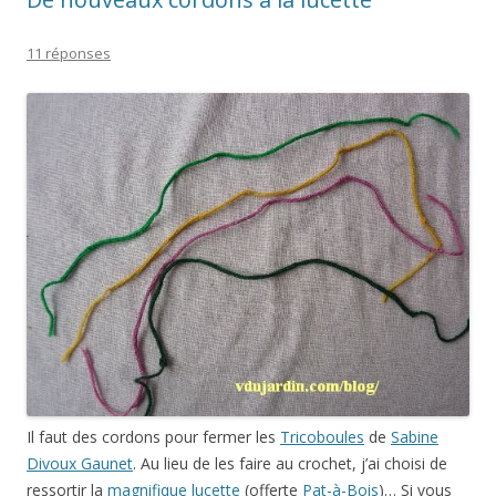
11 réponses
Il faut des cordons pour fermer les
Tricoboules
de
Sabine
Divoux Gaunet
. Au lieu de les faire au crochet, j’ai choisi de
ressortir la
magnifique lucette
(offerte
Pat-à-Bois
)… Si vous