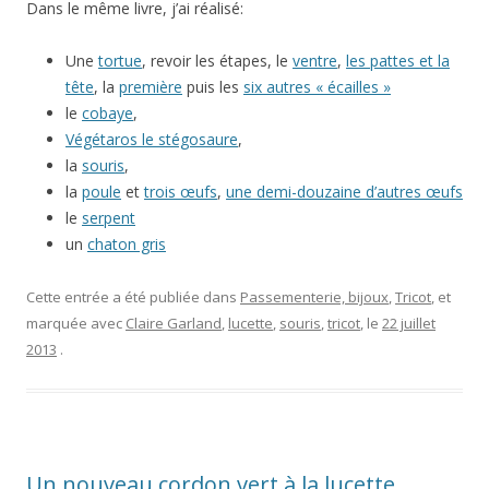
Dans le même livre, j’ai réalisé:
Une
tortue
, revoir les étapes, le
ventre
,
les pattes et la
tête
, la
première
puis les
six autres « écailles »
le
cobaye
,
Végétaros le stégosaure
,
la
souris
,
la
poule
et
trois œufs
,
une demi-douzaine d’autres œufs
le
serpent
un
chaton gris
Cette entrée a été publiée dans
Passementerie, bijoux
,
Tricot
, et
marquée avec
Claire Garland
,
lucette
,
souris
,
tricot
, le
22 juillet
2013
.
Un nouveau cordon vert à la lucette