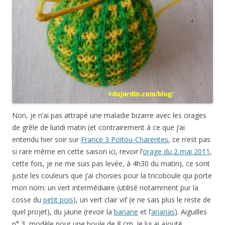
Non, je n’ai pas attrapé une maladie bizarre avec les orages
de grêle de lundi matin (et contrairement à ce que j’ai
entendu hier soir sur
France 3 Poitou-Charentes
, ce n’est pas
si rare même en cette saison ici, revoir l’
orage du 2 mai 2011
,
cette fois, je ne me suis pas levée, à 4h30 du matin), ce sont
juste les couleurs que j’ai choisies pour la tricoboule qui porte
mon nom: un vert intermédiaire (utilisé notamment pur la
cosse du
petit pois
), un vert clair vif (e ne sais plus le reste de
quel projet), du jaune (revoir la
banane
et l’
ananas
). Aiguilles
n° 3, modèle pour une boule de 8 cm. Je lui ai ajouté