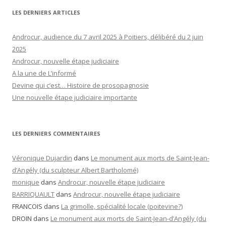
LES DERNIERS ARTICLES
Androcur, audience du 7 avril 2025 à Poitiers, délibéré du 2 juin
2025
Androcur, nouvelle étape judiciaire
A la une de L’informé
Devine qui c’est… Histoire de prosopagnosie
Une nouvelle étape judiciaire importante
LES DERNIERS COMMENTAIRES
Véronique Dujardin
dans
Le monument aux morts de Saint-Jean-
d’Angély (du sculpteur Albert Bartholomé)
monique
dans
Androcur, nouvelle étape judiciaire
BARRIQUAULT
dans
Androcur, nouvelle étape judiciaire
FRANCOIS
dans
La grimolle, spécialité locale (poitevine?)
DROIN
dans
Le monument aux morts de Saint-Jean-d’Angély (du