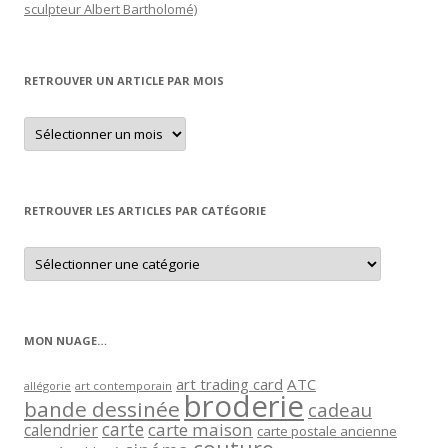
sculpteur Albert Bartholomé)
RETROUVER UN ARTICLE PAR MOIS
Retrouver
un
article
par
mois
RETROUVER LES ARTICLES PAR CATÉGORIE
Retrouver
les
articles
par
catégorie
MON NUAGE…
art trading card
ATC
allégorie
art contemporain
broderie
bande dessinée
cadeau
carte
carte maison
calendrier
carte postale ancienne