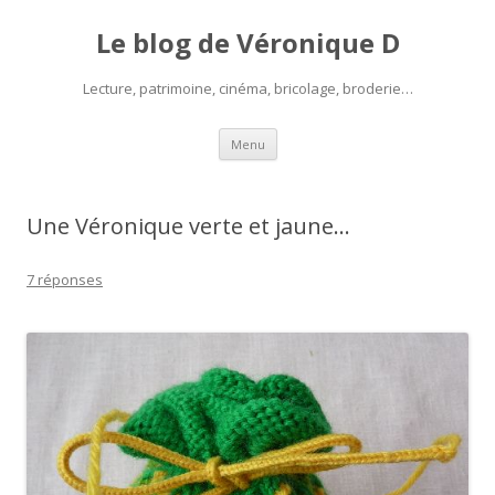
Le blog de Véronique D
Lecture, patrimoine, cinéma, bricolage, broderie…
Aller
Menu
au
contenu
Une Véronique verte et jaune…
7 réponses