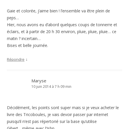
Gaie et colorée, j’aime bien ! l’ensemble va être plein de
peps…
Hier, nous avons eu d’abord quelques coups de tonnerre et
éclairs, et à partir de 20 h 30 environ, pluie, pluie, pluie… ce
matin ? incertain…
Bises et belle journée.
↓
Répondre
Maryse
10 juin 2014 à 7 h 09 min
Décidément, les points sont super mais si je veux acheter le
livre des Tricoboules, je vais devoir passer par internet
puisqu’il n’est pas répertorié sur la base qu’utilise
Gibert….même avec l’Isbn.