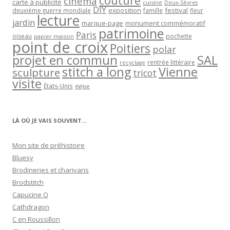
couture
cinéma
carte à publicité
cuisine
Deux-Sèvres
DIY
exposition
festival
famille
deuxième guerre mondiale
fleur
lecture
jardin
marque-page
monument commémoratif
patrimoine
Paris
oiseau
papier maison
pochette
point de croix
Poitiers
polar
projet en commun
SAL
rentrée littéraire
recyclage
stitch a long
Vienne
sculpture
tricot
visite
États-Unis
église
LÀ OÙ JE VAIS SOUVENT…
Mon site de préhistoire
Bluesy
Brodineries et charivaris
Brodstitch
Capucine O
Cathdragon
C en Roussillon