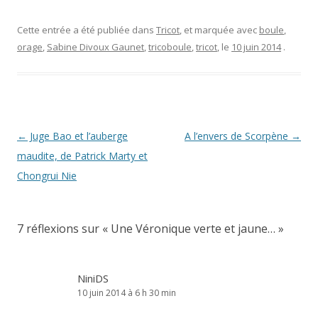
Cette entrée a été publiée dans
Tricot
, et marquée avec
boule
,
orage
,
Sabine Divoux Gaunet
,
tricoboule
,
tricot
, le
10 juin 2014
.
Navigation
←
Juge Bao et l’auberge
A l’envers de Scorpène
→
des
maudite, de Patrick Marty et
articles
Chongrui Nie
7 réflexions sur «
Une Véronique verte et jaune…
»
NiniDS
10 juin 2014 à 6 h 30 min