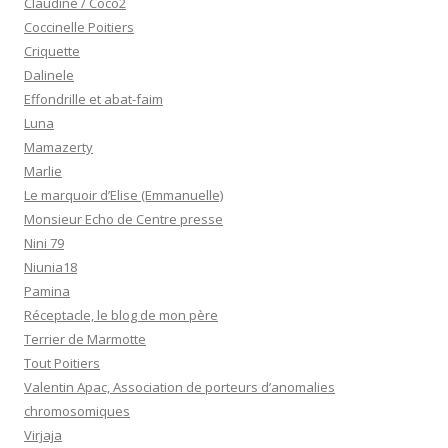
Claudine / Coco2
Coccinelle Poitiers
Criquette
Dalinele
Effondrille et abat-faim
Luna
Mamazerty
Marlie
Le marquoir d’Elise (Emmanuelle)
Monsieur Echo de Centre presse
Nini 79
Niunia18
Pamina
Réceptacle, le blog de mon père
Terrier de Marmotte
Tout Poitiers
Valentin Apac, Association de porteurs d’anomalies
chromosomiques
Virjaja