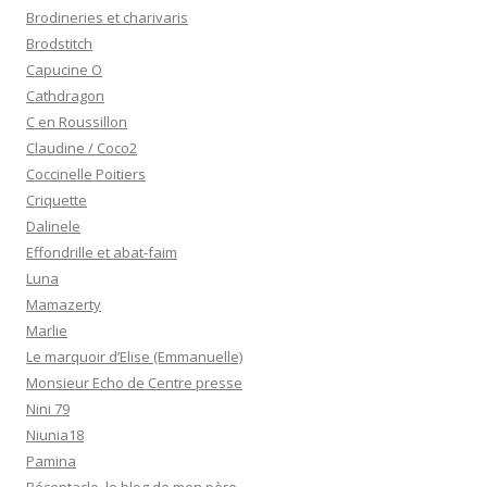
Brodineries et charivaris
Brodstitch
Capucine O
Cathdragon
C en Roussillon
Claudine / Coco2
Coccinelle Poitiers
Criquette
Dalinele
Effondrille et abat-faim
Luna
Mamazerty
Marlie
Le marquoir d’Elise (Emmanuelle)
Monsieur Echo de Centre presse
Nini 79
Niunia18
Pamina
Réceptacle, le blog de mon père