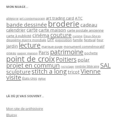
MON NUAGE…
art trading card
ATC
allégorie
art contemporain
broderie
bande dessinée
cadeau
carte
carte maison
calendrier
carte postale ancienne
couture
cinéma
carte à publicité
cuisine
Deux-Sèvres
DIY
exposition
festival
famille
deuxième guerre mondiale
fleur
lecture
jardin
marque-page
monument commémoratif
patrimoine
Paris
oiseau
papier maison
pochette
point de croix
Poitiers
polar
projet en commun
SAL
rentrée littéraire
recyclage
stitch a long
Vienne
sculpture
tricot
visite
États-Unis
église
LÀ OÙ JE VAIS SOUVENT…
Mon site de préhistoire
Bluesy