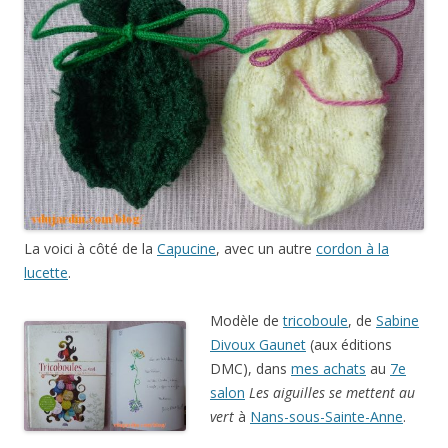
La voici à côté de la
Capucine
, avec un autre
cordon à la
lucette
.
Modèle de
tricoboule
, de
Sabine
Divoux Gaunet
(aux éditions
DMC), dans
mes achats
au
7e
salon
Les aiguilles se mettent au
vert
à
Nans-sous-Sainte-Anne
.