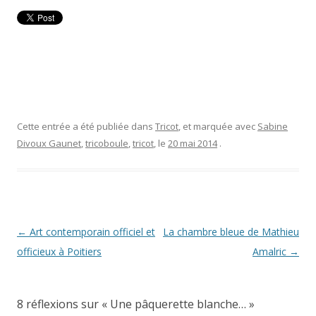
Cette entrée a été publiée dans
Tricot
, et marquée avec
Sabine
Divoux Gaunet
,
tricoboule
,
tricot
, le
20 mai 2014
.
Navigation
←
Art contemporain officiel et
La chambre bleue de Mathieu
des
officieux à Poitiers
Amalric
→
articles
8 réflexions sur «
Une pâquerette blanche…
»