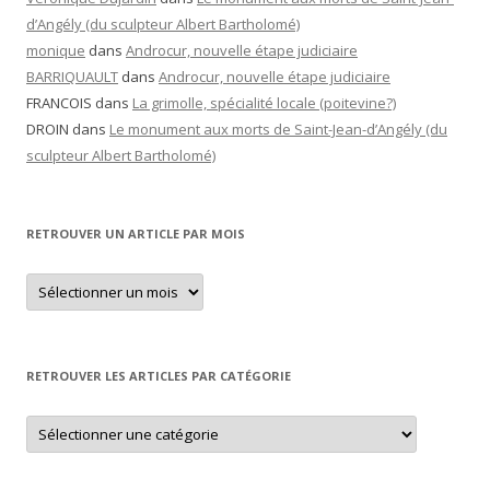
d’Angély (du sculpteur Albert Bartholomé)
monique
dans
Androcur, nouvelle étape judiciaire
BARRIQUAULT
dans
Androcur, nouvelle étape judiciaire
FRANCOIS
dans
La grimolle, spécialité locale (poitevine?)
DROIN
dans
Le monument aux morts de Saint-Jean-d’Angély (du
sculpteur Albert Bartholomé)
RETROUVER UN ARTICLE PAR MOIS
Retrouver
un
article
par
mois
RETROUVER LES ARTICLES PAR CATÉGORIE
Retrouver
les
articles
par
catégorie