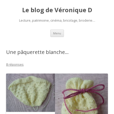
Le blog de Véronique D
Lecture, patrimoine, cinéma, bricolage, broderie…
Aller
Menu
au
contenu
Une pâquerette blanche…
8 réponses