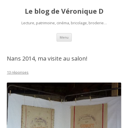
Le blog de Véronique D
Lecture, patrimoine, cinéma, bricolage, broderie…
Aller
Menu
au
contenu
Nans 2014, ma visite au salon!
13 réponses