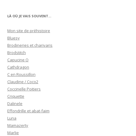
LÀ OÙ JE VAIS SOUVENT…
Mon site de préhistoire
Bluesy
Brodineries et charivaris
Brodstitch
Capucine O
Cathdragon
C en Roussillon
Claudine / Coco2
Coccinelle Poitiers
Criquette
Dalinele
Effondrille et abat-faim
Luna
Mamazerty
Marlie