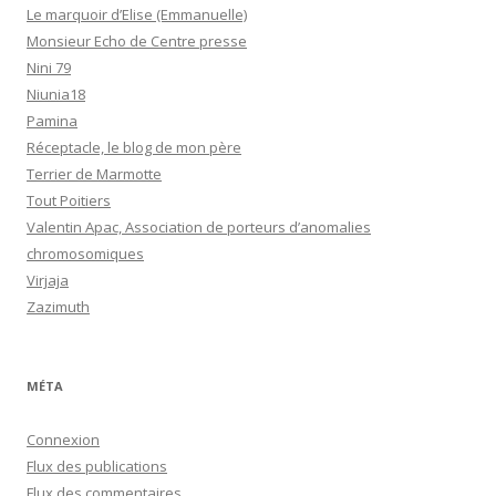
Le marquoir d’Elise (Emmanuelle)
Monsieur Echo de Centre presse
Nini 79
Niunia18
Pamina
Réceptacle, le blog de mon père
Terrier de Marmotte
Tout Poitiers
Valentin Apac, Association de porteurs d’anomalies
chromosomiques
Virjaja
Zazimuth
MÉTA
Connexion
Flux des publications
Flux des commentaires