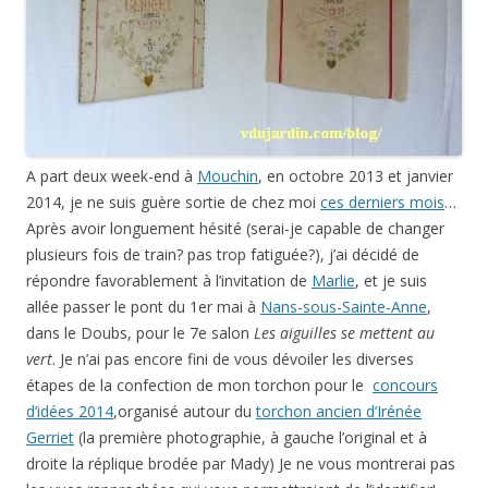
A part deux week-end à
Mouchin
, en octobre 2013 et janvier
2014, je ne suis guère sortie de chez moi
ces derniers mois
…
Après avoir longuement hésité (serai-je capable de changer
plusieurs fois de train? pas trop fatiguée?), j’ai décidé de
répondre favorablement à l’invitation de
Marlie
, et je suis
allée passer le pont du 1er mai à
Nans-sous-Sainte-Anne
,
dans le Doubs, pour le 7e salon
Les aiguilles se mettent au
vert
. Je n’ai pas encore fini de vous dévoiler les diverses
étapes de la confection de mon torchon pour le
concours
d’idées 2014
,organisé autour du
torchon ancien d’Irénée
Gerriet
(la première photographie, à gauche l’original et à
droite la réplique brodée par Mady) Je ne vous montrerai pas