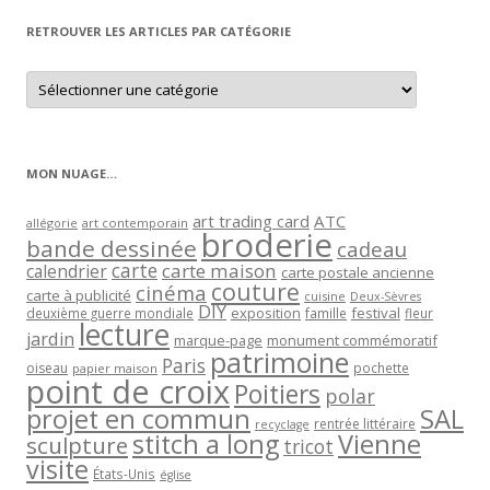
RETROUVER LES ARTICLES PAR CATÉGORIE
Retrouver
les
articles
par
catégorie
MON NUAGE…
art trading card
ATC
allégorie
art contemporain
broderie
bande dessinée
cadeau
carte
carte maison
calendrier
carte postale ancienne
couture
cinéma
carte à publicité
cuisine
Deux-Sèvres
DIY
exposition
festival
famille
deuxième guerre mondiale
fleur
lecture
jardin
marque-page
monument commémoratif
patrimoine
Paris
oiseau
papier maison
pochette
point de croix
Poitiers
polar
projet en commun
SAL
rentrée littéraire
recyclage
stitch a long
Vienne
sculpture
tricot
visite
États-Unis
église