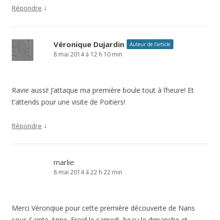
↓
Répondre
Véronique Dujardin
Auteur de l’article
8 mai 2014 à 12 h 10 min
Ravie aussi! J’attaque ma première boule tout à l’heure! Et
t’attends pour une visite de Poitiers!
↓
Répondre
marlie
8 mai 2014 à 22 h 22 min
Merci Véronqiue pour cette première découverte de Nans
sous Sainte-Anne. Froid le samedi, beau le dimanche et