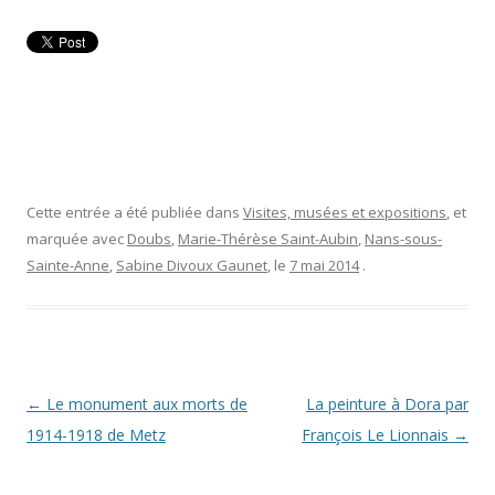
Cette entrée a été publiée dans
Visites, musées et expositions
, et
marquée avec
Doubs
,
Marie-Thérèse Saint-Aubin
,
Nans-sous-
Sainte-Anne
,
Sabine Divoux Gaunet
, le
7 mai 2014
.
Navigation
←
Le monument aux morts de
La peinture à Dora par
des
1914-1918 de Metz
François Le Lionnais
→
articles