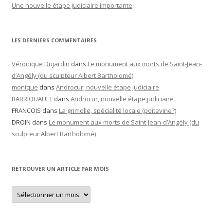
Une nouvelle étape judiciaire importante
LES DERNIERS COMMENTAIRES
Véronique Dujardin
dans
Le monument aux morts de Saint-Jean-
d’Angély (du sculpteur Albert Bartholomé)
monique
dans
Androcur, nouvelle étape judiciaire
BARRIQUAULT
dans
Androcur, nouvelle étape judiciaire
FRANCOIS
dans
La grimolle, spécialité locale (poitevine?)
DROIN
dans
Le monument aux morts de Saint-Jean-d’Angély (du
sculpteur Albert Bartholomé)
RETROUVER UN ARTICLE PAR MOIS
Retrouver
un
article
par
mois