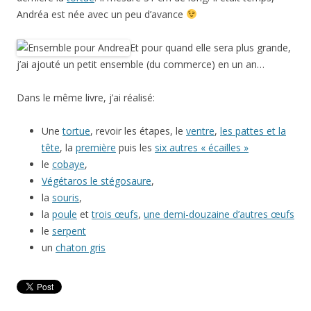
Andréa est née avec un peu d’avance
Et pour quand elle sera plus grande,
j’ai ajouté un petit ensemble (du commerce) en un an…
Dans le même livre, j’ai réalisé:
Une
tortue
, revoir les étapes, le
ventre
,
les pattes et la
tête
, la
première
puis les
six autres « écailles »
le
cobaye
,
Végétaros le stégosaure
,
la
souris
,
la
poule
et
trois œufs
,
une demi-douzaine d’autres œufs
le
serpent
un
chaton gris