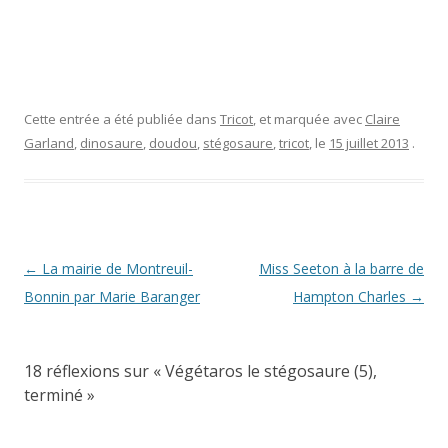
Cette entrée a été publiée dans
Tricot
, et marquée avec
Claire
Garland
,
dinosaure
,
doudou
,
stégosaure
,
tricot
, le
15 juillet 2013
.
Navigation
←
La mairie de Montreuil-
Miss Seeton à la barre de
des
Bonnin par Marie Baranger
Hampton Charles
→
articles
18 réflexions sur «
Végétaros le stégosaure (5),
terminé
»