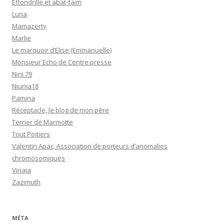
Effondrille et abat-faim
Luna
Mamazerty
Marlie
Le marquoir d’Elise (Emmanuelle)
Monsieur Echo de Centre presse
Nini 79
Niunia18
Pamina
Réceptacle, le blog de mon père
Terrier de Marmotte
Tout Poitiers
Valentin Apac, Association de porteurs d’anomalies
chromosomiques
Virjaja
Zazimuth
MÉTA