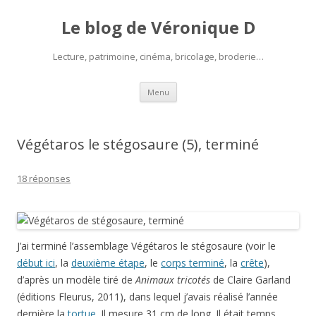
Le blog de Véronique D
Lecture, patrimoine, cinéma, bricolage, broderie…
Aller
Menu
au
contenu
Végétaros le stégosaure (5), terminé
18 réponses
J’ai terminé l’assemblage Végétaros le stégosaure (voir le
début ici
, la
deuxième étape
, le
corps terminé
, la
crête
),
d’après un modèle tiré de
Animaux tricotés
de Claire Garland
(éditions Fleurus, 2011), dans lequel j’avais réalisé l’année
dernière la
tortue
. Il mesure 31 cm de long. Il était temps,