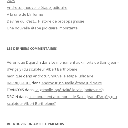
2025
Androcur, nouvelle étape judiciaire
A la une de L’informé
Devine qui c’est… Histoire de prosopagnosie
Une nouvelle étape judiciaire importante
LES DERNIERS COMMENTAIRES
Véronique Dujardin
dans
Le monument aux morts de Saint-Jean-
d’Angély (du sculpteur Albert Bartholomé)
monique
dans
Androcur, nouvelle étape judiciaire
BARRIQUAULT
dans
Androcur, nouvelle étape judiciaire
FRANCOIS
dans
La grimolle, spécialité locale (poitevine?)
DROIN
dans
Le monument aux morts de Saint-Jean-d’Angély (du
sculpteur Albert Bartholomé)
RETROUVER UN ARTICLE PAR MOIS