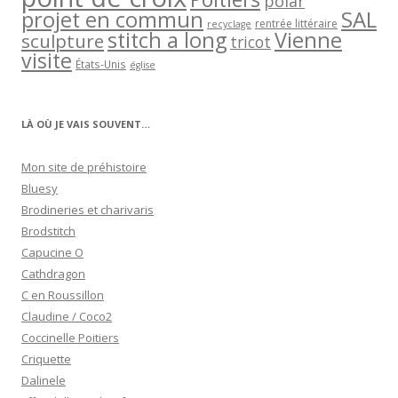
polar
projet en commun
SAL
rentrée littéraire
recyclage
stitch a long
Vienne
sculpture
tricot
visite
États-Unis
église
LÀ OÙ JE VAIS SOUVENT…
Mon site de préhistoire
Bluesy
Brodineries et charivaris
Brodstitch
Capucine O
Cathdragon
C en Roussillon
Claudine / Coco2
Coccinelle Poitiers
Criquette
Dalinele