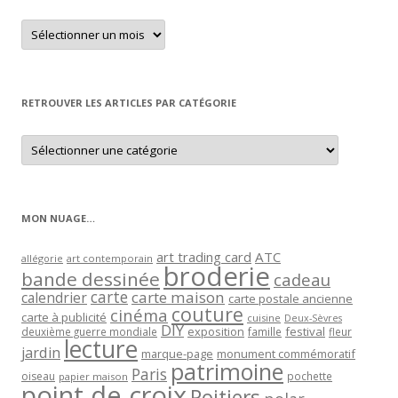
Retrouver
un
article
par
mois
RETROUVER LES ARTICLES PAR CATÉGORIE
Retrouver
les
articles
par
catégorie
MON NUAGE…
art trading card
ATC
allégorie
art contemporain
broderie
bande dessinée
cadeau
carte
carte maison
calendrier
carte postale ancienne
couture
cinéma
carte à publicité
cuisine
Deux-Sèvres
DIY
exposition
festival
famille
deuxième guerre mondiale
fleur
lecture
jardin
marque-page
monument commémoratif
patrimoine
Paris
oiseau
papier maison
pochette
point de croix
Poitiers