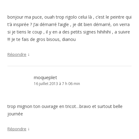
bonjour ma puce, ouah trop rigolo celui là , c’est le peintre qui
t’à inspirée ? J’ai démarré l’aigle , je dit bien démarré, on verra
si je tiens le coup , il y en a des petits signes hihihihi , a suivre
!!! Je te fais de gros bisous, dianou
↓
Répondre
moqueplet
16 juillet 2013 à 7 h 06 min
trop mignon ton ouvrage en tricot…bravo et surtout belle
journée
↓
Répondre