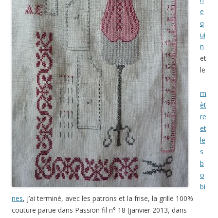
e
q
ui
n
et
le
m
èt
re
et
le
s
b
o
bi
nes
, j’ai terminé, avec les patrons et la frise, la grille 100%
couture parue dans Passion fil n° 18 (janvier 2013, dans