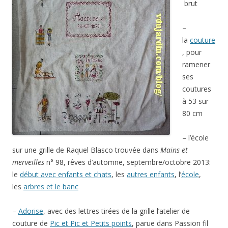
brut
–
la
couture
, pour
ramener
ses
coutures
à 53 sur
80 cm
– l’école
sur une grille de Raquel Blasco trouvée dans
Mains et
merveilles
n° 98, rêves d’automne, septembre/octobre 2013:
le
début avec enfants et chats
, les
autres enfants
, l’
école
,
les
arbres et le banc
–
Adorise
, avec des lettres tirées de la grille l’atelier de
couture de
Pic et Pic et Petits points
, parue dans Passion fil