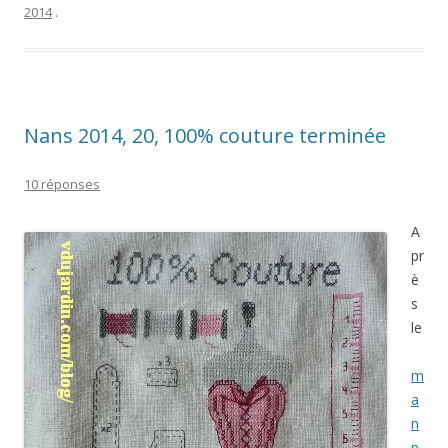
2014
.
Nans 2014, 20, 100% couture terminée
10 réponses
A
pr
è
s
le
m
a
n
n