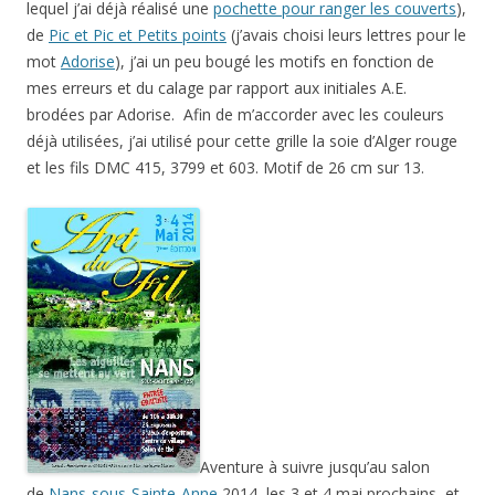
lequel j’ai déjà réalisé une
pochette pour ranger les couverts
),
de
Pic et Pic et Petits points
(j’avais choisi leurs lettres pour le
mot
Adorise
), j’ai un peu bougé les motifs en fonction de
mes erreurs et du calage par rapport aux initiales A.E.
brodées par Adorise. Afin de m’accorder avec les couleurs
déjà utilisées, j’ai utilisé pour cette grille la soie d’Alger rouge
et les fils DMC 415, 3799 et 603. Motif de 26 cm sur 13.
Aventure à suivre jusqu’au salon
de
Nans-sous-Sainte-Anne
2014, les 3 et 4 mai prochains, et