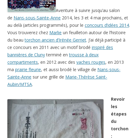
Aventure à suivre jusqu’au salon
de
Nans-sous-Sainte-Anne
2014, les 3 et 4 mai prochains, et
au delà (articles programmés), pour le
concours d’idées 2014
.
Vous trouverez chez
Marlie
un feuilleton autour de l’histoire
du beau
torchon ancien d’Irénée Gerriet
. J’ai déjà participé à
ce concours en 2011 avec un motif brodé
inspiré des
bannières de Cluny
terminé en
trousse à deux
compartiments
, en 2012 avec des
vaches rouges
, en 2013
ma
prairie fleurie
, et aussi brodé le village de
Nans-sous-
Sainte-Anne
sur une grille de
Marie-Thérèse Saint-
Aubin/MTSA
.
Revoir
les
étapes
du
torchon
: