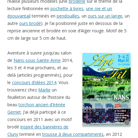
réalisé plusieurs modèles (une
broderie
sur le thème de la
lecture finitionnée en
pochette à livres
,
une oie et un
épouvantail
terminés en
pendouilles
, un
ours sur un lange
, un
autre
ours brodé
). Je l’ai positionné juste en dessous de la
reprise ancienne et brodée en soie d’Alger rouge. Motif de 5
cm de large sur 5 cm de haut.
Aventure à suivre jusqu’au salon
de
Nans-sous-Sainte-Anne
2014,
les 3 et 4 mai prochains, et au
delà (articles programmés), pour
le
concours d’idées 2014
. Vous
trouverez chez
Marlie
un
feuilleton autour de l’histoire du
beau
torchon ancien d’Irénée
Gerriet
. J’ai déjà participé à ce
concours en 2011 avec un motif
brodé
inspiré des bannières de
Cluny
terminé en
trousse à deux compartiments
, en 2012