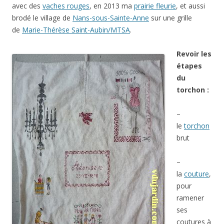
avec des
vaches rouges
, en 2013 ma
prairie fleurie
, et aussi
brodé le village de
Nans-sous-Sainte-Anne
sur une grille
de
Marie-Thérèse Saint-Aubin/MTSA
.
Revoir les
étapes
du
torchon :
–
le
torchon
brut
–
la
couture
,
pour
ramener
ses
coutures à