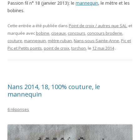
Passion fil n° 18 (janvier 2013): le
mannequin
, le mètre et les
bobines.
Cette entrée a été publiée dans
Point de croix / autres que SAL
, et
marquée avec
bobine
,
ciseaux
,
concours
,
concours broderie
,
couture
,
mannequin
,
mètre-ruban
,
Nans-sous-Sainte-Anne
,
Pic et
Pic et Petits points
,
point de croix
,
torchon
, le
12 mai 2014
.
Nans 2014, 18, 100% couture, le
mannequin
6 réponses