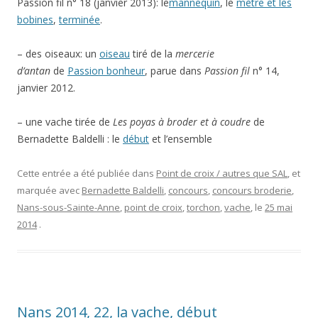
Passion fil n° 18 (janvier 2013): le
mannequin
, le
mètre et les
bobines
,
terminée
.
– des oiseaux: un
oiseau
tiré de la
mercerie
d’antan
de
Passion bonheur
, parue dans
Passion fil
n° 14,
janvier 2012.
– une vache tirée de
Les poyas à broder et à coudre
de
Bernadette Baldelli : le
début
et l’ensemble
Cette entrée a été publiée dans
Point de croix / autres que SAL
, et
marquée avec
Bernadette Baldelli
,
concours
,
concours broderie
,
Nans-sous-Sainte-Anne
,
point de croix
,
torchon
,
vache
, le
25 mai
2014
.
Nans 2014, 22, la vache, début