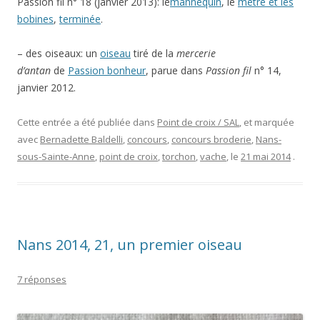
Passion fil n° 18 (janvier 2013): le
mannequin
, le
mètre et les
bobines
,
terminée
.
– des oiseaux: un
oiseau
tiré de la
mercerie
d’antan
de
Passion bonheur
, parue dans
Passion fil
n° 14,
janvier 2012.
Cette entrée a été publiée dans
Point de croix / SAL
, et marquée
avec
Bernadette Baldelli
,
concours
,
concours broderie
,
Nans-
sous-Sainte-Anne
,
point de croix
,
torchon
,
vache
, le
21 mai 2014
.
Nans 2014, 21, un premier oiseau
7 réponses