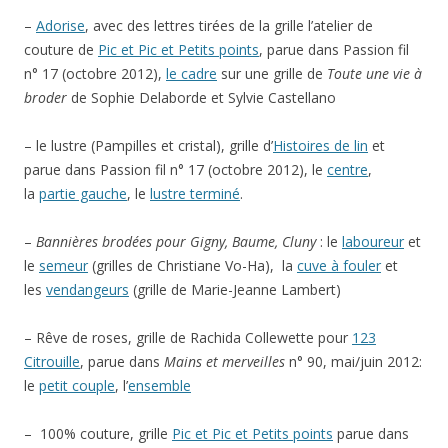
–
Adorise
, avec des lettres tirées de la grille l’atelier de
couture de
Pic et Pic et Petits points
, parue dans Passion fil
n° 17 (octobre 2012),
le cadre
sur une grille de
Toute une vie à
broder
de Sophie Delaborde et Sylvie Castellano
– le lustre (Pampilles et cristal), grille d’
Histoires de lin
et
parue dans Passion fil n° 17 (octobre 2012), le
centre
,
la
partie gauche
, le
lustre terminé
.
–
Bannières brodées pour Gigny, Baume, Cluny
: le
laboureur
et
le
semeur
(grilles de Christiane Vo-Ha), la
cuve à fouler
et
les
vendangeurs
(grille de Marie-Jeanne Lambert)
– Rêve de roses, grille de Rachida Collewette pour
123
Citrouille
, parue dans
Mains et merveilles
n° 90, mai/juin 2012:
le
petit couple
, l’
ensemble
– 100% couture, grille
Pic et Pic et Petits points
parue dans