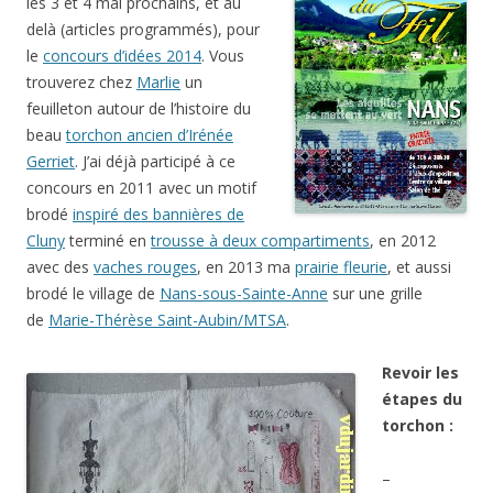
les 3 et 4 mai prochains, et au
delà (articles programmés), pour
le
concours d’idées 2014
. Vous
trouverez chez
Marlie
un
feuilleton autour de l’histoire du
beau
torchon ancien d’Irénée
Gerriet
. J’ai déjà participé à ce
concours en 2011 avec un motif
brodé
inspiré des bannières de
Cluny
terminé en
trousse à deux compartiments
, en 2012
avec des
vaches rouges
, en 2013 ma
prairie fleurie
, et aussi
brodé le village de
Nans-sous-Sainte-Anne
sur une grille
de
Marie-Thérèse Saint-Aubin/MTSA
.
Revoir les
étapes du
torchon :
–