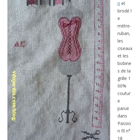
n
et
brodé l
e
mètre-
ruban,
les
ciseaux
et les
bobine
s de la
grille
1
00%
coutur
e
parue
dans
Passio
n fil n°
18