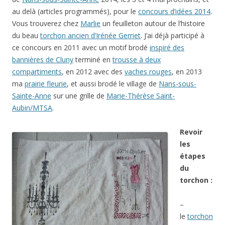
au delà (articles programmés), pour le
concours d’idées 2014
.
Vous trouverez chez
Marlie
un feuilleton autour de l’histoire
du beau
torchon ancien d’Irénée Gerriet
. J’ai déjà participé à
ce concours en 2011 avec un motif brodé
inspiré des
bannières de Cluny
terminé en
trousse à deux
compartiments
, en 2012 avec des
vaches rouges
, en 2013
ma
prairie fleurie
, et aussi brodé le village de
Nans-sous-
Sainte-Anne
sur une grille de
Marie-Thérèse Saint-
Aubin/MTSA
.
Revoir
les
étapes
du
torchon :
–
le
torchon