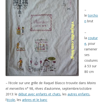
–
le
torcho
n
brut
–
la
coutur
e
, pour
ramener
ses
coutures
à 53 sur
80 cm
– l’école sur une grille de Raquel Blasco trouvée dans
Mains
et merveilles
n° 98, rêves d’automne, septembre/octobre
2013: le
début avec enfants et chats
, les
autres enfants
,
l’
école
, les
arbres et le banc