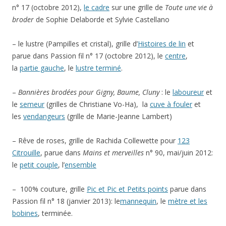
n° 17 (octobre 2012),
le cadre
sur une grille de
Toute une vie à
broder
de Sophie Delaborde et Sylvie Castellano
– le lustre (Pampilles et cristal), grille d’
Histoires de lin
et
parue dans Passion fil n° 17 (octobre 2012), le
centre
,
la
partie gauche
, le
lustre terminé
.
–
Bannières brodées pour Gigny, Baume, Cluny
: le
laboureur
et
le
semeur
(grilles de Christiane Vo-Ha), la
cuve à fouler
et
les
vendangeurs
(grille de Marie-Jeanne Lambert)
– Rêve de roses, grille de Rachida Collewette pour
123
Citrouille
, parue dans
Mains et merveilles
n° 90, mai/juin 2012:
le
petit couple
, l’
ensemble
– 100% couture, grille
Pic et Pic et Petits points
parue dans
Passion fil n° 18 (janvier 2013): le
mannequin
, le
mètre et les
bobines
, terminée.