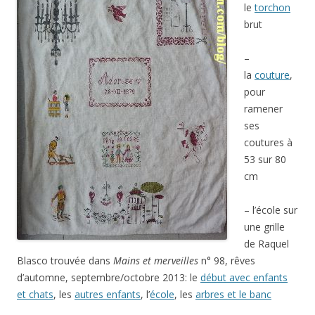
le
torchon
brut
–
la
couture
,
pour
ramener
ses
coutures à
53 sur 80
cm
– l’école sur
une grille
de Raquel
Blasco trouvée dans
Mains et merveilles
n° 98, rêves
d’automne, septembre/octobre 2013: le
début avec enfants
et chats
, les
autres enfants
, l’
école
, les
arbres et le banc