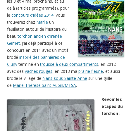
les 3 et 4 mai prochains, et au
delà (articles programmés), pour
le
concours d’idées 2014
. Vous
trouverez chez
Marlie
un
feuilleton autour de l’histoire du
beau
torchon ancien d’Irénée
Gerriet
. J’ai déjà participé à ce
concours en 2011 avec un motif
brodé
inspiré des bannières de
Cluny
terminé en
trousse à deux compartiments
, en 2012
avec des
vaches rouges
, en 2013 ma
prairie fleurie
, et aussi
brodé le village de
Nans-sous-Sainte-Anne
sur une grille
de
Marie-Thérèse Saint-Aubin/MTSA
.
Revoir les
étapes du
torchon :
–