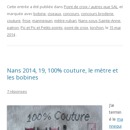
Cette entrée a été publiée dans
Point de croix / autres que SAL
, et
marquée avec
bobine
,
ciseaux
,
concours
,
concours broderie
,
couture
,
frise
,
mannequin
,
mètre-ruban
,
Nans-sous-Sainte-Anne
,
patron
,
Pic et Pic et Petits points
,
point de croix
,
torchon
, le
15 mai
2014
.
Nans 2014, 19, 100% couture, le mètre et
les bobines
7 réponses
J’ai
termin
é le
ma
nnequi