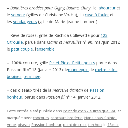
–
Bannières brodées pour Gigny, Baume, Cluny
: le
laboureur
et
le
semeur
(grilles de Christiane Vo-Ha), la
cuve à fouler
et
les
vendangeurs
(grille de Marie-Jeanne Lambert)
– Rêve de roses, grille de Rachida Collewette pour
123
Citrouille
, parue dans
Mains et merveilles
n° 90, mai/juin 2012:
le
petit couple
, l’
ensemble
– 100% couture, grille
Pic et Pic et Petits points
parue dans
Passion fil n° 18 (janvier 2013): le
mannequin
, le
mètre et les
bobines
,
terminée
.
– des oiseaux tirés de la
mercerie d’antan
de
Passion
bonheur
, parue dans
Passion fil
n° 14, janvier 2012.
Cette entrée a été publiée dans
Point de croix / autres que SAL
, et
marquée avec
concours
,
concours broderie
,
Nans-sous-Sainte-
Anne
,
oiseau
,
Passion bonheur
,
point de croix
,
torchon
, le
18 mai