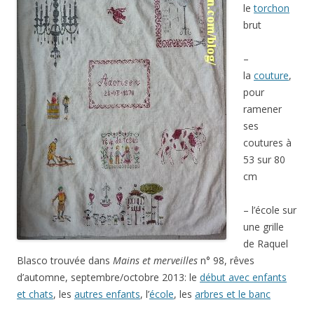
le
torchon
brut
–
la
couture
,
pour
ramener
ses
coutures à
53 sur 80
cm
– l’école sur
une grille
de Raquel
Blasco trouvée dans
Mains et merveilles
n° 98, rêves
d’automne, septembre/octobre 2013: le
début avec enfants
et chats
, les
autres enfants
, l’
école
, les
arbres et le banc