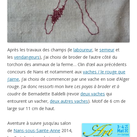
Après les travaux des champs (le
laboureur
, le
semeur
et
les
vendangeurs
), j’ai choisi de broder de l’autre côté du
torchon des animaux de la ferme… Clin d’œil aux précédents
concours de Nans et notamment aux
vaches / le rouge que
j’aime
, j’ai choisi de commencer par une vache en soie d’Alger
rouge. J’ai donc ressorti mon livre
Les poyas à broder et à
coudre
de Bernadette Baldelli (revoir
deux vaches
qui
entourent un vacher,
deux autres vaches
). Motif de 6 cm de
large sur 11 cm de haut.
Aventure à suivre jusqu’au salon
de
Nans-sous-Sainte-Anne
2014,