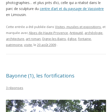
photographies… et plus près d’ici, celle qui a réalisé dans le
parc de sculpture du
centre d’art et du paysage de Vassivière
en Limousin.
Cette entrée a été publiée dans
Visites, musées et expositions
, et
marquée avec
Alpes-de-Haute-Provence
,
Antiquité
,
archéologie
,
architecture
,
art roman
,
Digne-les-Bains
,
église
,
fontaine
,
patrimoine
,
visite
, le
20 août 2009
.
Bayonne (1), les fortifications
3 réponses