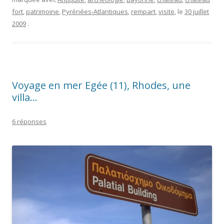
fort
,
patrimoine
,
Pyrénées-Atlantiques
,
rempart
,
visite
, le
30 juillet
2009
.
Voyage en mer Egée (11), Rhodes, une
villa…
6 réponses