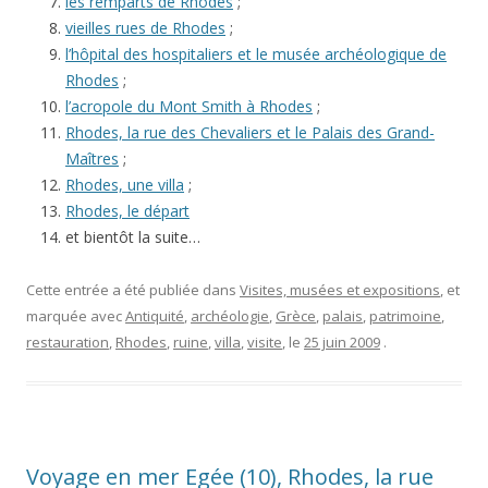
les remparts de Rhodes
;
vieilles rues de Rhodes
;
l’hôpital des hospitaliers et le musée archéologique de
Rhodes
;
l’acropole du Mont Smith à Rhodes
;
Rhodes, la rue des Chevaliers et le Palais des Grand-
Maîtres
;
Rhodes, une villa
;
Rhodes, le départ
et bientôt la suite…
Cette entrée a été publiée dans
Visites, musées et expositions
, et
marquée avec
Antiquité
,
archéologie
,
Grèce
,
palais
,
patrimoine
,
restauration
,
Rhodes
,
ruine
,
villa
,
visite
, le
25 juin 2009
.
Voyage en mer Egée (10), Rhodes, la rue