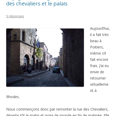
des chevaliers et le palais
5 réponses
Aujourd’hui,
il a fait très
beau à
Poitiers,
même s’il
fait encore
frais. J’ai eu
envie de
retourner
virtuelleme
nt à
Rhodes.
Nous commençons donc par remonter la rue des Chevaliers,
déserte tôt le matin et noire de monde en fin de matinée. Elle