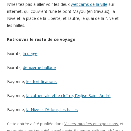
N’hésitez pas à aller voir les deux
webcams de la ville
sur
internet, qui couvrent l’une le pont Mayou (en travaux), la
Nive et la place de la Liberté, et l’autre, le quai de la Nive et
les halles.
Retrouvez le reste de ce voyage
Biarritz,
la plage
Biarritz,
deuxième ballade
Bayonne,
les fortifications
Bayonne,
la cathédrale et le cloître, l’église Saint-André
Bayonne,
la Nive et l’Adour, les halles
.
Cette entrée a été publiée dans
Visites, musées et expositions
, et
marquée avec
Antiquité
,
archéologie
,
Bayonne
,
château
,
château