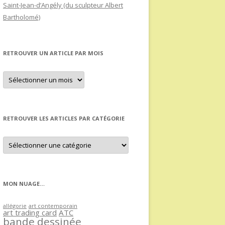
Saint-Jean-d’Angély (du sculpteur Albert
Bartholomé)
RETROUVER UN ARTICLE PAR MOIS
Retrouver
un
article
par
mois
RETROUVER LES ARTICLES PAR CATÉGORIE
Retrouver
les
articles
par
catégorie
MON NUAGE…
allégorie
art contemporain
art trading card
ATC
bande dessinée