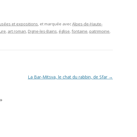
musées et expositions
, et marquée avec
Alpes-de-Haute-
ture
,
art roman
,
Digne-les-Bains
,
église
,
fontaine
,
patrimoine
,
La Bar-Mitsva, le chat du rabbin, de Sfar
→
»