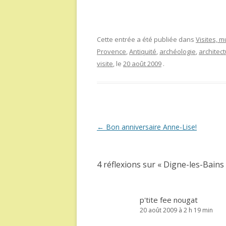
Cette entrée a été publiée dans
Visites, 
Provence
,
Antiquité
,
archéologie
,
architec
visite
, le
20 août 2009
.
Navigation
←
Bon anniversaire Anne-Lise!
des
articles
4 réflexions sur «
Digne-les-Bains
p'tite fee nougat
20 août 2009 à 2 h 19 min