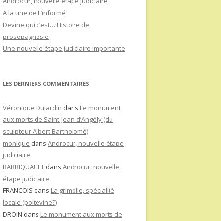
Androcur, nouvelle étape judiciaire
A la une de L’informé
Devine qui c’est… Histoire de
prosopagnosie
Une nouvelle étape judiciaire importante
LES DERNIERS COMMENTAIRES
Véronique Dujardin
dans
Le monument
aux morts de Saint-Jean-d’Angély (du
sculpteur Albert Bartholomé)
monique
dans
Androcur, nouvelle étape
judiciaire
BARRIQUAULT
dans
Androcur, nouvelle
étape judiciaire
FRANCOIS
dans
La grimolle, spécialité
locale (poitevine?)
DROIN
dans
Le monument aux morts de