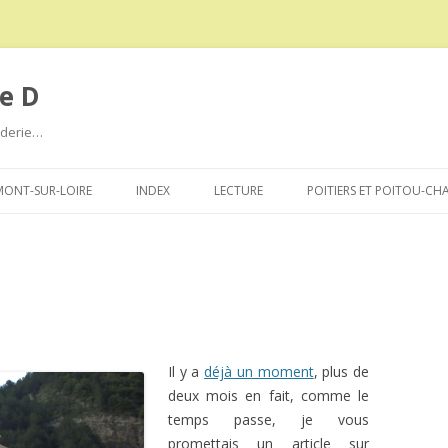
e D
roderie…
Aller
au
ONT-SUR-LOIRE
INDEX
LECTURE
POITIERS ET POITOU-CH
contenu
Il y a
déjà un moment
, plus de
deux mois en fait, comme le
temps passe, je vous
promettais un article sur