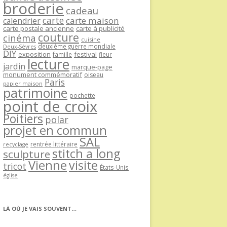
broderie
cadeau
carte
carte maison
calendrier
carte postale ancienne
carte à publicité
couture
cinéma
cuisine
deuxième guerre mondiale
Deux-Sèvres
DIY
exposition
festival
famille
fleur
lecture
jardin
marque-page
monument commémoratif
oiseau
Paris
papier maison
patrimoine
pochette
point de croix
Poitiers
polar
projet en commun
SAL
rentrée littéraire
recyclage
stitch a long
sculpture
Vienne
visite
tricot
États-Unis
église
LÀ OÙ JE VAIS SOUVENT…