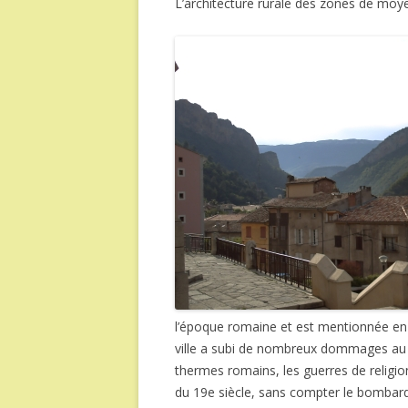
L’architecture rurale des zones de moy
l’époque romaine et est mentionnée en 78
ville a subi de nombreux dommages au fil
thermes romains, les guerres de religio
du 19e siècle, sans compter le bombar