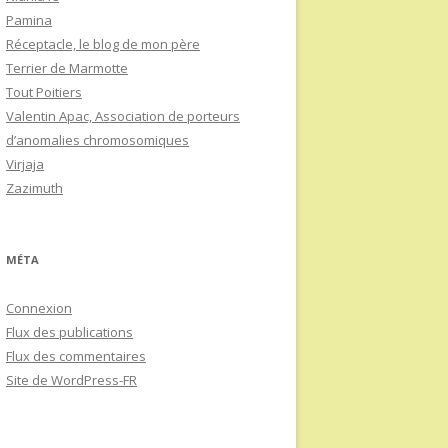
Pamina
Réceptacle, le blog de mon père
Terrier de Marmotte
Tout Poitiers
Valentin Apac, Association de porteurs
d’anomalies chromosomiques
Virjaja
Zazimuth
MÉTA
Connexion
Flux des publications
Flux des commentaires
Site de WordPress-FR