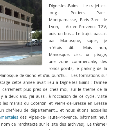
Digne-les-Bains… Le trajet est
long… Poitiers, Paris-
Montparnasse, Paris-Gare de
Lyon, Aix-en-Provence-TGV,
puis un bus… Le trajet passait
par Manosque, super, je
m’étais dit… Mais non,
Manosque, c’est un péage,
une zone commerciale, des
ronds-points, le parking de la
u Manosque de Giono et d’aujourd’hui… Les formations sur
 stage cette année avait lieu à Digne-les-Bains : l’année
, carrément plus près de chez moi, sur le thème de la
y a deux ans, j’ai aussi, à l’occasion de ce cycle, visité
ns les marais du Cotentin, et Pierre-de-Bresse en Bresse
un chef-lieu de département… et nous étions accueillis
ementales
des Alpes-de-Haute-Provence, bâtiment neuf
 nom de l’architecte sur le site des archives). Le thème?