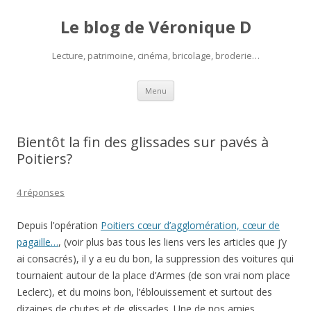
Le blog de Véronique D
Lecture, patrimoine, cinéma, bricolage, broderie…
Aller
Menu
au
contenu
Bientôt la fin des glissades sur pavés à
Poitiers?
4 réponses
Depuis l’opération
Poitiers cœur d’agglomération, cœur de
pagaille…
, (voir plus bas tous les liens vers les articles que j’y
ai consacrés), il y a eu du bon, la suppression des voitures qui
tournaient autour de la place d’Armes (de son vrai nom place
Leclerc), et du moins bon, l’éblouissement et surtout des
dizaines de chutes et de glissades. Une de nos amies