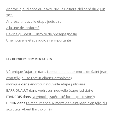
Androcur, audience du 7 avril 2025 à Poitiers, délibéré du 2 juin
2025
Androcur, nouvelle étape judiciaire
A la une de L’informé
Devine qui c’est… Histoire de prosopagnosie
Une nouvelle étape judiciaire importante
LES DERNIERS COMMENTAIRES
Véronique Dujardin
dans
Le monument aux morts de Saint-Jean-
d’Angély (du sculpteur Albert Bartholomé)
monique
dans
Androcur, nouvelle étape judiciaire
BARRIQUAULT
dans
Androcur, nouvelle étape judiciaire
FRANCOIS
dans
La grimolle, spécialité locale (poitevine?)
DROIN
dans
Le monument aux morts de Saint-Jean-d’Angély (du
sculpteur Albert Bartholomé)