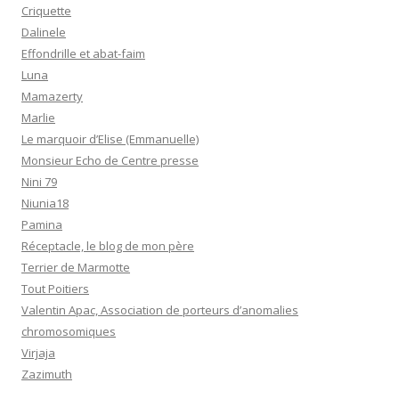
Criquette
Dalinele
Effondrille et abat-faim
Luna
Mamazerty
Marlie
Le marquoir d’Elise (Emmanuelle)
Monsieur Echo de Centre presse
Nini 79
Niunia18
Pamina
Réceptacle, le blog de mon père
Terrier de Marmotte
Tout Poitiers
Valentin Apac, Association de porteurs d’anomalies
chromosomiques
Virjaja
Zazimuth