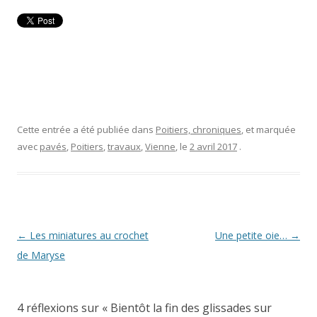
Cette entrée a été publiée dans
Poitiers, chroniques
, et marquée
avec
pavés
,
Poitiers
,
travaux
,
Vienne
, le
2 avril 2017
.
Navigation
←
Les miniatures au crochet
Une petite oie…
→
des
de Maryse
articles
4 réflexions sur «
Bientôt la fin des glissades sur