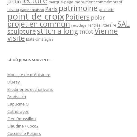
lecture
jardin
marque-page
monument commémoratif
patrimoine
Paris
oiseau
papier maison
pochette
point de croix
Poitiers
polar
projet en commun
SAL
rentrée littéraire
recyclage
stitch a long
Vienne
sculpture
tricot
visite
États-Unis
église
LÀ OÙ JE VAIS SOUVENT…
Mon site de préhistoire
Bluesy
Brodineries et charivaris
Brodstitch
Capucine O
Cathdragon
C en Roussillon
Claudine / Coco2
Coccinelle Poitiers