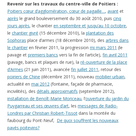
Revenir sur les travaux du centre-ville de Poitiers :
Poitiers cœur d’agglomération, cœur de pagaille…
,
avant
et
après
le grand bouleversement du 30 août 2010, puis
cinq
jours après
, le chantier
en septembre et jusqu’au 10 octobre
,
le
chantier givré
(15 décembre 2010), la
plantation des
Sophoras
place d’armes (18 décembre 2010), des
arbres dans
le chantier
en février 2011, la progression
mi mars 2011
(le
pavage et
premiers bancs
vers la fin de l’article),
fin avril 2011
(pavage, bancs et plaques de rue), la
ré-ouverture de la place
d’Armes
(21 juin 2011), avancée
fin juillet 2011
, retour des
poiriers de Chine
(décembre 2011), nouveau
mobilier urbain
,
actualité en
mai 2012
(fontaine, façade de pharmacie,
incivilités), des
détails approximatifs
(septembre 2012),
installation de Benoît-Marie Moriceau
, l’
ouverture du jardin du
Puygarreau et ses œuvres d’art
, les
messages de Radio-
Londres par Christian Robert-Tissot
dans la montée du
faubourg du Pont-Neuf,
De quoi souffrent les nouveaux
pavés poitevins?