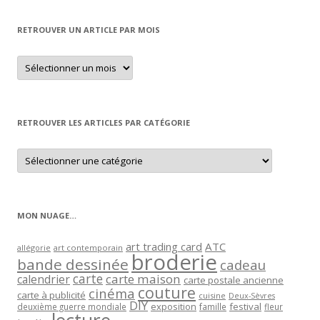
RETROUVER UN ARTICLE PAR MOIS
Retrouver
un
article
par
mois
RETROUVER LES ARTICLES PAR CATÉGORIE
Retrouver
les
articles
par
catégorie
MON NUAGE…
art trading card
ATC
allégorie
art contemporain
broderie
bande dessinée
cadeau
carte
carte maison
calendrier
carte postale ancienne
couture
cinéma
carte à publicité
cuisine
Deux-Sèvres
DIY
exposition
festival
famille
deuxième guerre mondiale
fleur