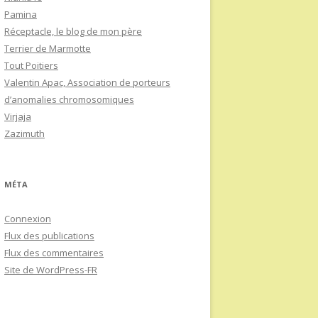
Pamina
Réceptacle, le blog de mon père
Terrier de Marmotte
Tout Poitiers
Valentin Apac, Association de porteurs
d’anomalies chromosomiques
Virjaja
Zazimuth
MÉTA
Connexion
Flux des publications
Flux des commentaires
Site de WordPress-FR