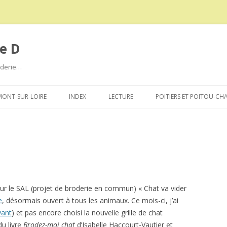
e D
roderie…
Aller
au
ONT-SUR-LOIRE
INDEX
LECTURE
POITIERS ET POITOU-CH
contenu
r le SAL (projet de broderie en commun) « Chat va vider
e
, désormais ouvert à tous les animaux. Ce mois-ci, j’ai
vant
) et pas encore choisi la nouvelle grille de chat
u livre
Brodez-moi chat
d’Isabelle Haccourt-Vautier et