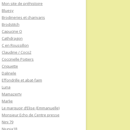
Mon site de préhistoire
Bluesy
Brodineries et charivaris
Brodstitch
Capucine O
Cathdragon
C en Roussillon
Claudine / Coco2
Coccinelle Poitiers
Criquette
Dalinele
Effondrille et abat-faim
Luna
Mamazerty
Marlie
Le marquoir d’Elise (Emmanuelle)
Monsieur Echo de Centre presse
Nini 79
Niunia18