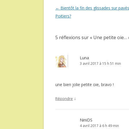
Navigation
←
Bientôt la fin des glissades sur pavé
des
Poitiers?
articles
5 réflexions sur «
Une petite oie…
Luna
3 avril 2017 à 15 h 51 min
une bien jolie petite oie, bravo !
↓
Répondre
NiniDS
4 avril 2017 à 6 h 49 min