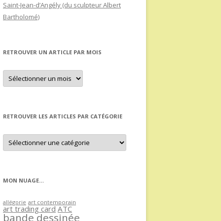
Saint-Jean-d’Angély (du sculpteur Albert
Bartholomé)
RETROUVER UN ARTICLE PAR MOIS
Retrouver
un
article
par
mois
RETROUVER LES ARTICLES PAR CATÉGORIE
Retrouver
les
articles
par
catégorie
MON NUAGE…
allégorie
art contemporain
art trading card
ATC
bande dessinée