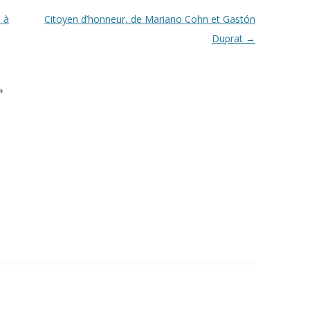
s à
Citoyen d’honneur, de Mariano Cohn et Gastón
Duprat
→
»