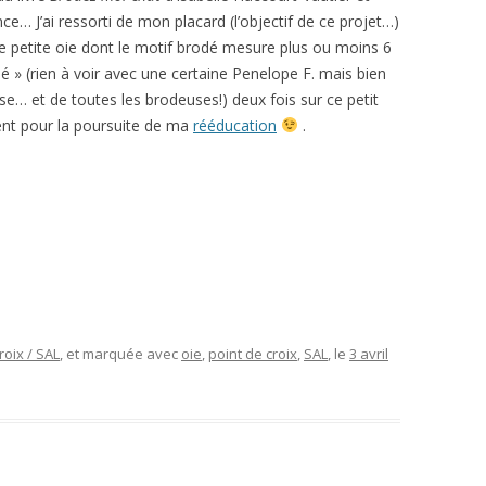
ce… J’ai ressorti de mon placard (l’objectif de ce projet…)
e petite oie dont le motif brodé mesure plus ou moins 6
 » (rien à voir avec une certaine Penelope F. mais bien
se… et de toutes les brodeuses!) deux fois sur ce petit
ent pour la poursuite de ma
rééducation
.
roix / SAL
, et marquée avec
oie
,
point de croix
,
SAL
, le
3 avril