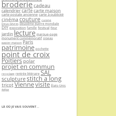
broderie
cadeau
carte
carte maison
calendrier
carte postale ancienne
carte à publicité
couture
cinéma
cuisine
deuxième guerre mondiale
Deux-Sèvres
DIY
exposition
festival
famille
fleur
lecture
jardin
marque-page
monument commémoratif
oiseau
Paris
papier maison
patrimoine
pochette
point de croix
Poitiers
polar
projet en commun
SAL
rentrée littéraire
recyclage
stitch a long
sculpture
Vienne
visite
tricot
États-Unis
église
LÀ OÙ JE VAIS SOUVENT…