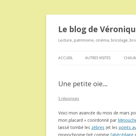
Le blog de Véroniqu
Lecture, patrimoine, cinéma, bricolage, b
ACCUEIL
AUTRES VISITES
CHAUM
Une petite oie…
5 réponses
Voici mon avancée du mois de mars pou
mon placard » coordonné par
Minouch
laissé tombé les
zèbres
(et les
points a
monochrome tiré comme
l’abécédaire
d