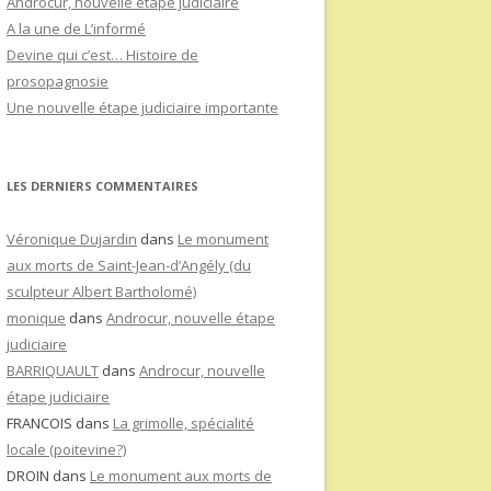
Androcur, nouvelle étape judiciaire
A la une de L’informé
Devine qui c’est… Histoire de
prosopagnosie
Une nouvelle étape judiciaire importante
LES DERNIERS COMMENTAIRES
Véronique Dujardin
dans
Le monument
aux morts de Saint-Jean-d’Angély (du
sculpteur Albert Bartholomé)
monique
dans
Androcur, nouvelle étape
judiciaire
BARRIQUAULT
dans
Androcur, nouvelle
étape judiciaire
FRANCOIS
dans
La grimolle, spécialité
locale (poitevine?)
DROIN
dans
Le monument aux morts de