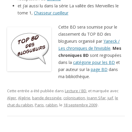
et j’ai aussi lu dans la série La vallée des Merveilles le
tome 1,
Chasseur cueilleur
Cette BD sera soumise pour le
classement du TOP BD des
blogueurs organisé par
Yaneck /
Les chroniques de l’invisible
.
Mes
chroniques BD
sont regroupées
dans la
catégorie pour les BD
et
par auteur sur la
page BD
dans
ma bibliothèque.
Cette entrée a été publiée dans
Lecture / BD
, et marquée avec
Alger
,
Algérie
,
bande dessinée
,
colonisation
,
Joann Sfar
,
juif
,
le
chat du rabbin
,
Paris
,
rabbin
, le
18 septembre 2009
.