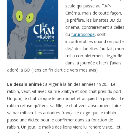
seule qui passe au TAP-
Cinéma, mais de toute façon,
je préfère, les lunettes 3D du
cinéma, contrairement à celles
du
fururoscope
, sont
inconfortables quand on porte
déjà des lunettes (au fait, mon
œil a complètement dégonflé
dans la journée d’hier). J’avais
adoré la BD (liens en fin d’article vers mes avis).
Le dessin animé
: à Alger à la fin des années 1920… Le
rabbin, veuf, vit avec sa fille
Zlabya
et son chat près du port.
Un jour, le chat croque le perroquet et acquiert la parole… Le
rabbin refuse qu’il voit sa fille, le chat veut absolument faire
sa bar mitsva. Les autorités française exige que le rabbin
passe une dictée pour le confirmer dans sa fonction de
rabbin. Un jour, le malka des lions vient lui rendre visite… et