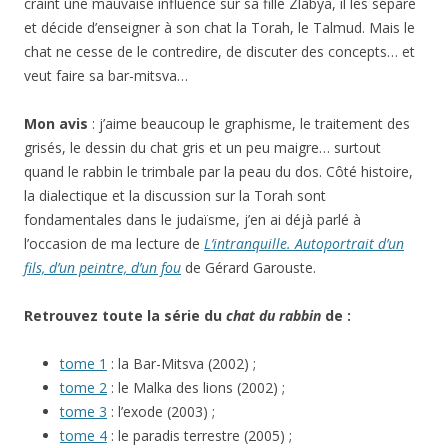
craint une mauvaise influence sur sa fille Zlabya, il les sépare
et décide d’enseigner à son chat la Torah, le Talmud. Mais le
chat ne cesse de le contredire, de discuter des concepts… et
veut faire sa bar-mitsva…
Mon avis
: j’aime beaucoup le graphisme, le traitement des
grisés, le dessin du chat gris et un peu maigre… surtout
quand le rabbin le trimbale par la peau du dos. Côté histoire,
la dialectique et la discussion sur la Torah sont
fondamentales dans le judaïsme, j’en ai déjà parlé à
l’occasion de ma lecture de
L’intranquille. Autoportrait d’un
fils, d’un peintre, d’un fou
de Gérard Garouste.
Retrouvez toute la série du
chat du rabbin
de :
tome 1
: la Bar-Mitsva (2002) ;
tome 2
: le Malka des lions (2002) ;
tome 3
: l’exode (2003) ;
tome 4
: le paradis terrestre (2005) ;