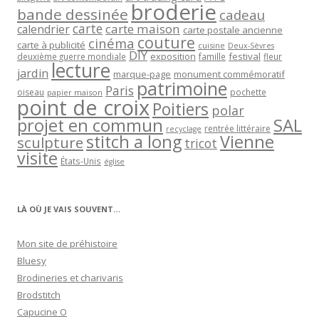
broderie
bande dessinée
cadeau
carte
carte maison
calendrier
carte postale ancienne
couture
cinéma
carte à publicité
cuisine
Deux-Sèvres
DIY
exposition
festival
famille
deuxième guerre mondiale
fleur
lecture
jardin
marque-page
monument commémoratif
patrimoine
Paris
oiseau
papier maison
pochette
point de croix
Poitiers
polar
projet en commun
SAL
rentrée littéraire
recyclage
stitch a long
Vienne
sculpture
tricot
visite
États-Unis
église
LÀ OÙ JE VAIS SOUVENT…
Mon site de préhistoire
Bluesy
Brodineries et charivaris
Brodstitch
Capucine O