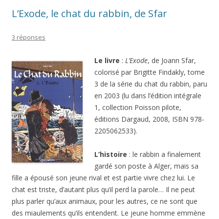
L’Exode, le chat du rabbin, de Sfar
3 réponses
Le livre
:
L’Exode
, de Joann Sfar,
colorisé par Brigitte Findakly, tome
3 de la série du chat du rabbin, paru
en 2003 (lu dans l’édition intégrale
1, collection Poisson pilote,
éditions Dargaud, 2008, ISBN 978-
2205062533).
L’histoire
: le rabbin a finalement
gardé son poste à Alger, mais sa
fille a épousé son jeune rival et est partie vivre chez lui. Le
chat est triste, d’autant plus qu’il perd la parole… Il ne peut
plus parler qu’aux animaux, pour les autres, ce ne sont que
des miaulements qu’ils entendent. Le jeune homme emmène