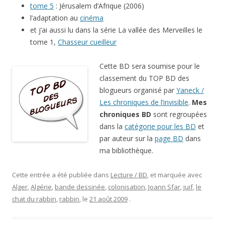
tome 5
: Jérusalem d’Afrique (2006)
l’adaptation au
cinéma
et j’ai aussi lu dans la série La vallée des Merveilles le
tome 1,
Chasseur cueilleur
Cette BD sera soumise pour le
classement du TOP BD des
blogueurs organisé par
Yaneck /
Les chroniques de l’invisible
.
Mes
chroniques BD
sont regroupées
dans la
catégorie pour les BD
et
par auteur sur la
page BD
dans
ma bibliothèque.
Cette entrée a été publiée dans
Lecture / BD
, et marquée avec
Alger
,
Algérie
,
bande dessinée
,
colonisation
,
Joann Sfar
,
juif
,
le
chat du rabbin
,
rabbin
, le
21 août 2009
.