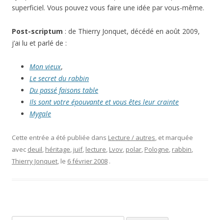
superficiel. Vous pouvez vous faire une idée par vous-même.
Post-scriptum
: de Thierry Jonquet, décédé en août 2009,
j’ai lu et parlé de :
Mon vieux
,
Le secret du rabbin
Du passé faisons table
Ils sont votre épouvante et vous êtes leur crainte
Mygale
Cette entrée a été publiée dans
Lecture / autres
, et marquée
avec
deuil
,
héritage
,
juif
,
lecture
,
Lvov
,
polar
,
Pologne
,
rabbin
,
Thierry Jonquet
, le
6 février 2008
.