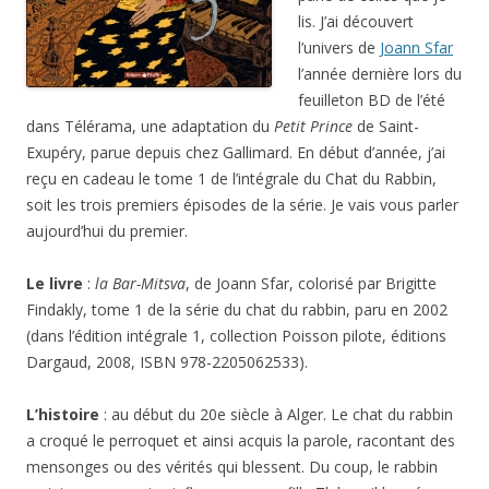
lis. J’ai découvert
l’univers de
Joann Sfar
l’année dernière lors du
feuilleton BD de l’été
dans Télérama, une adaptation du
Petit Prince
de Saint-
Exupéry, parue depuis chez Gallimard. En début d’année, j’ai
reçu en cadeau le tome 1 de l’intégrale du Chat du Rabbin,
soit les trois premiers épisodes de la série. Je vais vous parler
aujourd’hui du premier.
Le livre
:
la Bar-Mitsva
, de Joann Sfar, colorisé par Brigitte
Findakly, tome 1 de la série du chat du rabbin, paru en 2002
(dans l’édition intégrale 1, collection Poisson pilote, éditions
Dargaud, 2008, ISBN 978-2205062533).
L’histoire
: au début du 20e siècle à Alger. Le chat du rabbin
a croqué le perroquet et ainsi acquis la parole, racontant des
mensonges ou des vérités qui blessent. Du coup, le rabbin