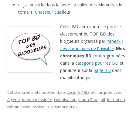
et j’ai aussi lu dans la série La vallée des Merveilles le
tome 1,
Chasseur cueilleur
Cette BD sera soumise pour le
classement du TOP BD des
blogueurs organisé par
Yaneck /
Les chroniques de l’invisible
.
Mes
chroniques BD
sont regroupées
dans la
catégorie pour les BD
et
par auteur sur la
page BD
dans
ma bibliothèque.
Cette entrée a été publiée dans
Lecture / BD
, et marquée avec
Algérie
,
bande dessinée
,
colonisation
,
Joann Sfar
,
juif
,
le chat du
rabbin
,
Oran
,
rabbin
, le
2 octobre 2009
.