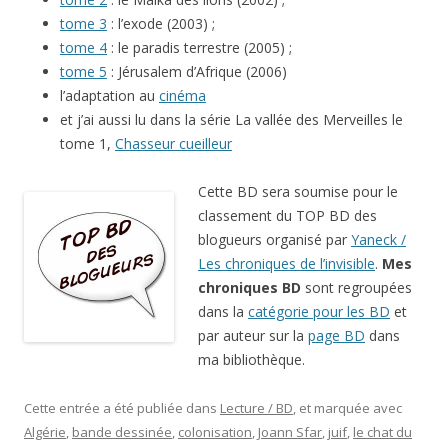
tome 3
: l’exode (2003) ;
tome 4
: le paradis terrestre (2005) ;
tome 5
: Jérusalem d’Afrique (2006)
l’adaptation au
cinéma
et j’ai aussi lu dans la série La vallée des Merveilles le
tome 1,
Chasseur cueilleur
Cette BD sera soumise pour le
classement du TOP BD des
blogueurs organisé par
Yaneck /
Les chroniques de l’invisible
.
Mes
chroniques BD
sont regroupées
dans la
catégorie pour les BD
et
par auteur sur la
page BD
dans
ma bibliothèque.
Cette entrée a été publiée dans
Lecture / BD
, et marquée avec
Algérie
,
bande dessinée
,
colonisation
,
Joann Sfar
,
juif
,
le chat du