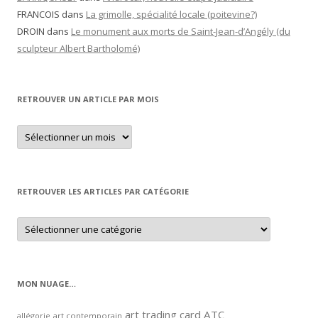
FRANCOIS
dans
La grimolle, spécialité locale (poitevine?)
DROIN
dans
Le monument aux morts de Saint-Jean-d’Angély (du
sculpteur Albert Bartholomé)
RETROUVER UN ARTICLE PAR MOIS
Retrouver
un
article
par
mois
RETROUVER LES ARTICLES PAR CATÉGORIE
Retrouver
les
articles
par
catégorie
MON NUAGE…
art trading card
ATC
allégorie
art contemporain