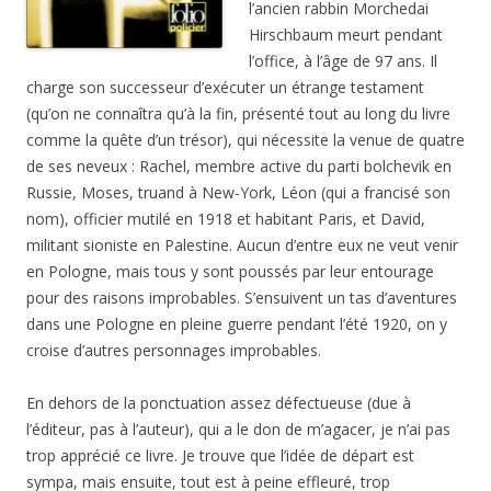
l’ancien rabbin Morchedai
Hirschbaum meurt pendant
l’office, à l’âge de 97 ans. Il
charge son successeur d’exécuter un étrange testament
(qu’on ne connaîtra qu’à la fin, présenté tout au long du livre
comme la quête d’un trésor), qui nécessite la venue de quatre
de ses neveux : Rachel, membre active du parti bolchevik en
Russie, Moses, truand à New-York, Léon (qui a francisé son
nom), officier mutilé en 1918 et habitant Paris, et David,
militant sioniste en Palestine. Aucun d’entre eux ne veut venir
en Pologne, mais tous y sont poussés par leur entourage
pour des raisons improbables. S’ensuivent un tas d’aventures
dans une Pologne en pleine guerre pendant l’été 1920, on y
croise d’autres personnages improbables.
En dehors de la ponctuation assez défectueuse (due à
l’éditeur, pas à l’auteur), qui a le don de m’agacer, je n’ai pas
trop apprécié ce livre. Je trouve que l’idée de départ est
sympa, mais ensuite, tout est à peine effleuré, trop