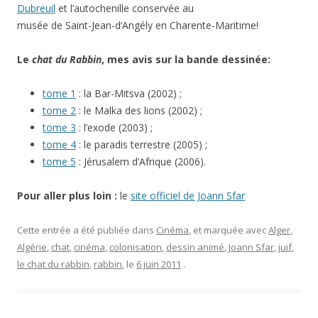
Dubreuil
et l’autochenille conservée au
musée de Saint-Jean-d’Angély en Charente-Maritime!
Le
chat du Rabbin
, mes avis sur la bande dessinée:
tome 1
: la Bar-Mitsva (2002) ;
tome 2
: le Malka des lions (2002) ;
tome 3
: l’exode (2003) ;
tome 4
: le paradis terrestre (2005) ;
tome 5
: Jérusalem d’Afrique (2006).
Pour aller plus loin :
le
site officiel de Joann Sfar
Cette entrée a été publiée dans
Cinéma
, et marquée avec
Alger
,
Algérie
,
chat
,
cinéma
,
colonisation
,
dessin animé
,
Joann Sfar
,
juif
,
le chat du rabbin
,
rabbin
, le
6 juin 2011
.