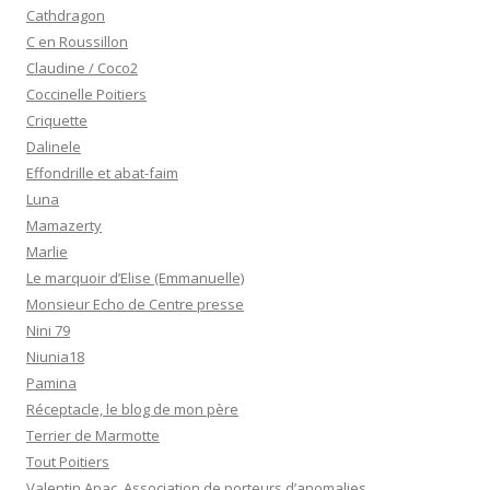
Cathdragon
C en Roussillon
Claudine / Coco2
Coccinelle Poitiers
Criquette
Dalinele
Effondrille et abat-faim
Luna
Mamazerty
Marlie
Le marquoir d’Elise (Emmanuelle)
Monsieur Echo de Centre presse
Nini 79
Niunia18
Pamina
Réceptacle, le blog de mon père
Terrier de Marmotte
Tout Poitiers
Valentin Apac, Association de porteurs d’anomalies