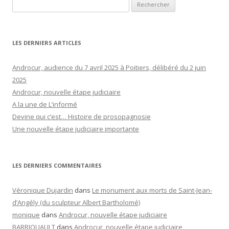
Rechercher :
LES DERNIERS ARTICLES
Androcur, audience du 7 avril 2025 à Poitiers, délibéré du 2 juin
2025
Androcur, nouvelle étape judiciaire
A la une de L’informé
Devine qui c’est… Histoire de prosopagnosie
Une nouvelle étape judiciaire importante
LES DERNIERS COMMENTAIRES
Véronique Dujardin
dans
Le monument aux morts de Saint-Jean-
d’Angély (du sculpteur Albert Bartholomé)
monique
dans
Androcur, nouvelle étape judiciaire
BARRIQUAULT
dans
Androcur, nouvelle étape judiciaire