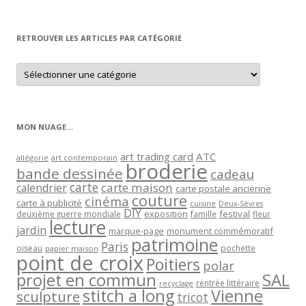
par
mois
RETROUVER LES ARTICLES PAR CATÉGORIE
Retrouver
les
articles
par
catégorie
MON NUAGE…
art trading card
ATC
allégorie
art contemporain
broderie
bande dessinée
cadeau
carte
carte maison
calendrier
carte postale ancienne
couture
cinéma
carte à publicité
cuisine
Deux-Sèvres
DIY
exposition
festival
famille
deuxième guerre mondiale
fleur
lecture
jardin
marque-page
monument commémoratif
patrimoine
Paris
oiseau
papier maison
pochette
point de croix
Poitiers
polar
projet en commun
SAL
rentrée littéraire
recyclage
stitch a long
Vienne
sculpture
tricot