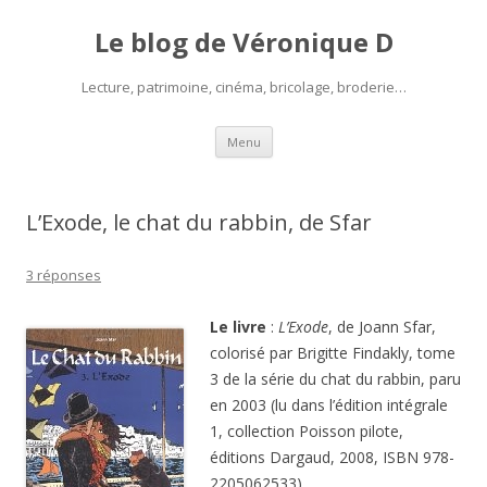
Le blog de Véronique D
Lecture, patrimoine, cinéma, bricolage, broderie…
Aller
Menu
au
contenu
L’Exode, le chat du rabbin, de Sfar
3 réponses
Le livre
:
L’Exode
, de Joann Sfar,
colorisé par Brigitte Findakly, tome
3 de la série du chat du rabbin, paru
en 2003 (lu dans l’édition intégrale
1, collection Poisson pilote,
éditions Dargaud, 2008, ISBN 978-
2205062533).