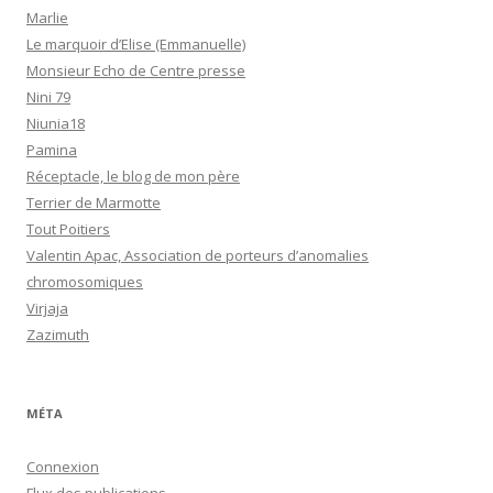
Marlie
Le marquoir d’Elise (Emmanuelle)
Monsieur Echo de Centre presse
Nini 79
Niunia18
Pamina
Réceptacle, le blog de mon père
Terrier de Marmotte
Tout Poitiers
Valentin Apac, Association de porteurs d’anomalies
chromosomiques
Virjaja
Zazimuth
MÉTA
Connexion