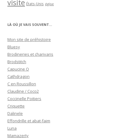
visite
États-Unis
église
LÀ OÙ JE VAIS SOUVENT…
Mon site de préhistoire
Bluesy
Brodineries et charivaris
Brodstitch
Capucine O
Cathdragon
C en Roussillon
Claudine / Coco2
Coccinelle Poitiers
Criquette
Dalinele
Effondrille et abat-faim
Luna
Mamazerty