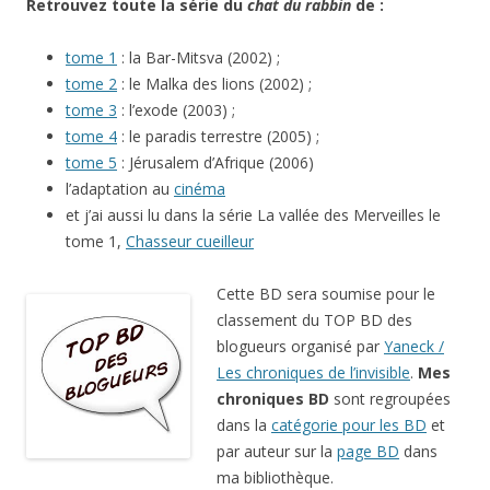
Retrouvez toute la série du
chat du rabbin
de :
tome 1
: la Bar-Mitsva (2002) ;
tome 2
: le Malka des lions (2002) ;
tome 3
: l’exode (2003) ;
tome 4
: le paradis terrestre (2005) ;
tome 5
: Jérusalem d’Afrique (2006)
l’adaptation au
cinéma
et j’ai aussi lu dans la série La vallée des Merveilles le
tome 1,
Chasseur cueilleur
Cette BD sera soumise pour le
classement du TOP BD des
blogueurs organisé par
Yaneck /
Les chroniques de l’invisible
.
Mes
chroniques BD
sont regroupées
dans la
catégorie pour les BD
et
par auteur sur la
page BD
dans
ma bibliothèque.