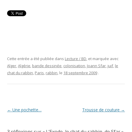
Cette entrée a été publiée dans
Lecture / BD
, et marquée avec
Alger
,
Algérie
,
bande dessinée
,
colonisation
,
Joann Sfar
,
juif
,
le
chat du rabbin
,
Paris
,
rabbin
, le
18 septembre 2009
.
Navigation
←
Une pochette…
Trousse de couture
→
des
articles
3 réflexions sur «
L’Exode, le chat du rabbin, de Sfar
»