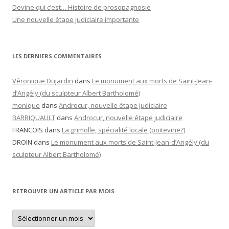
Devine qui c’est… Histoire de prosopagnosie
Une nouvelle étape judiciaire importante
LES DERNIERS COMMENTAIRES
Véronique Dujardin
dans
Le monument aux morts de Saint-Jean-
d’Angély (du sculpteur Albert Bartholomé)
monique
dans
Androcur, nouvelle étape judiciaire
BARRIQUAULT
dans
Androcur, nouvelle étape judiciaire
FRANCOIS
dans
La grimolle, spécialité locale (poitevine?)
DROIN
dans
Le monument aux morts de Saint-Jean-d’Angély (du
sculpteur Albert Bartholomé)
RETROUVER UN ARTICLE PAR MOIS
Retrouver
un
article