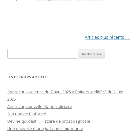
Navigation
Articles plus récents
→
des
Rechercher :
articles
LES DERNIERS ARTICLES
Androcur, audience du 7 avril 2025 à Poitiers, délibéré du 2 juin
2025
Androcur, nouvelle étape judiciaire
A la une de L’informé
Devine qui c’est… Histoire de prosopagnosie
Une nouvelle étape judiciaire importante