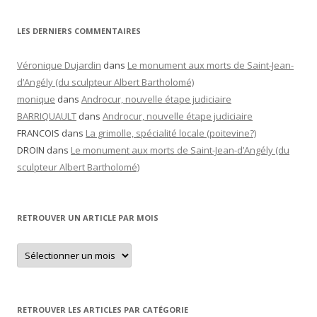
LES DERNIERS COMMENTAIRES
Véronique Dujardin
dans
Le monument aux morts de Saint-Jean-
d’Angély (du sculpteur Albert Bartholomé)
monique
dans
Androcur, nouvelle étape judiciaire
BARRIQUAULT
dans
Androcur, nouvelle étape judiciaire
FRANCOIS
dans
La grimolle, spécialité locale (poitevine?)
DROIN
dans
Le monument aux morts de Saint-Jean-d’Angély (du
sculpteur Albert Bartholomé)
RETROUVER UN ARTICLE PAR MOIS
Retrouver
un
article
par
mois
RETROUVER LES ARTICLES PAR CATÉGORIE