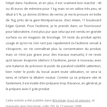
l’objet dans l’acétone, et en plus, il est vraiment bon marché : 40
ou 45 euros de mémoire pour 1 kg, mais on en utilise très peu, et
dilué à 5 %, ça donne 20 litres de vernis. Je me le procure en boîte
de 1kg, près de la gare Montparnasse, chez Adam, 11 boulevard
Edgar Quinet. Pour l’acétone, je le prends dans un fournisseur
pour laboratoire, il est plus pur que celui qui est vendu en grande
surface ou en magasin de bricolage. S’il reste du produit après
usage et qu’on ne s’en sert pas rapidement (si l’acétone venait à
s’évaporer, on ne connaîtrait plus la concentration du produit,
mais ce n’est pas grave pour des travaux manuels), il ne reste
qu’à laisser évaporer (dehors !) l’acétone, peser à nouveau avec
une balance de précision le poids de paraloïd solidifié (attention,
bien noter le poids du bocal avant toute utilisation, ce sera la
tare), et refaire la dilution voulue. Comme ça se prépare vite et
facilement, il est inutile d’en préparer trop d’avance, en général, je
le prépare avec 5 g de produit.
Cette entrée a été publiée dans
Bricolage, trucs et astuces
, et
marquée avec
bricolage
,
colle
,
DIY
, le
17 janvier 2008
.