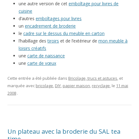
une autre version de cet
emboîtage pour livres de
cuisine
d’autres
emboîtages pour livres
un
encadrement de broderie
le
cadre sur le dessus du meuble en carton
l’habillage des
tiroirs
et de l’extérieur de
mon meuble à
loisirs créatifs
une
carte de naissance
une
carte de vœux
Cette entrée a été publiée dans
Bricolage, trucs et astuces
, et
marquée avec
bricolage
,
DIY
,
papier maison
,
recyclage
, le
11 mai
2008
.
Un plateau avec la broderie du SAL tea
time