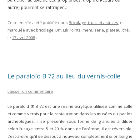
autre) pourront se rattraper…
Cette entrée a été publiée dans
Bricolage, trucs et astuces
, et
marquée avec
bricolage
,
DIY
,
Lili Points
,
menuiserie
,
plateau
,
thé
,
le
17 avril 2008
.
Le paraloïd B 72 au lieu du vernis-colle
Laisser un commentaire
Le paraloïd ® B 72 est une résine acrylique utilisée comme colle
et comme vernis pour la restauration dans les musées ou par les
archéologues, il se présente sous forme de granulés à diluer
selon l’usage entre 5 et 20 % dans de l’acétone, il est réversible,
c’est-à-dire qu’il se dissout à nouveau complètement si on baigne