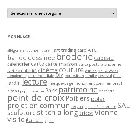
Retrouver
les
articles
par
catégorie
MON NUAGE…
art trading card
ATC
allégorie
art contemporain
broderie
bande dessinée
cadeau
carte
carte maison
calendrier
carte postale ancienne
couture
cinéma
carte à publicité
cuisine
Deux-Sèvres
DIY
exposition
festival
famille
deuxième guerre mondiale
fleur
lecture
jardin
marque-page
monument commémoratif
patrimoine
Paris
oiseau
papier maison
pochette
point de croix
Poitiers
polar
projet en commun
SAL
rentrée littéraire
recyclage
stitch a long
Vienne
sculpture
tricot
visite
États-Unis
église