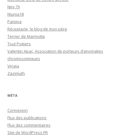
Nini 79
Niunia18
Pamina
Réceptacle, le blog de mon père
Terrier de Marmotte
Tout Poitiers
Valentin Apac, Association de porteurs d’anomalies
chromosomiques
Virjaja
Zazimuth
MÉTA
Connexion
Flux des publications
Flux des commentaires
Site de WordPress-FR