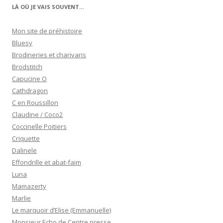
LÀ OÙ JE VAIS SOUVENT…
Mon site de préhistoire
Bluesy
Brodineries et charivaris
Brodstitch
Capucine O
Cathdragon
C en Roussillon
Claudine / Coco2
Coccinelle Poitiers
Criquette
Dalinele
Effondrille et abat-faim
Luna
Mamazerty
Marlie
Le marquoir d’Elise (Emmanuelle)
Monsieur Echo de Centre presse