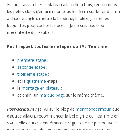
Ensuite, assembler le plateau à la colle à bois, renforcer avec
les petits clous (j’en ai mis un tous les 5 cm sur le fond et un
à chaque angle), mettre la broderie, le plexiglass et les
baguettes pour cacher les bords. Je ne suis pas trop
mécontente du résultat !
Petit rappel, toutes les étapes du SAL Tea time :
première étape
;
seconde étape
;
troisième étape
;
et la
quatrième
étape ;
le
montage en plateau
;
et enfin, un
marque-page
sur le même thème.
Post-scriptum :
j’ai vu sur le blog de
monmondeamoua
que
d’autres allaient recommencer la belle grille du Tea Time en
SAL. Celles qui avaient émis des regrets de ne pas pouvoir
participer au SAL de Leti (trop prises, trop d’en-cours ou