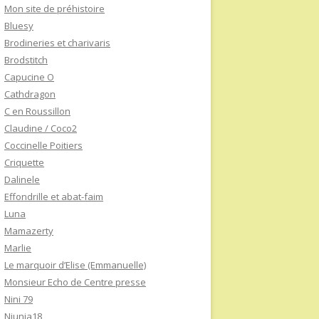
Mon site de préhistoire
Bluesy
Brodineries et charivaris
Brodstitch
Capucine O
Cathdragon
C en Roussillon
Claudine / Coco2
Coccinelle Poitiers
Criquette
Dalinele
Effondrille et abat-faim
Luna
Mamazerty
Marlie
Le marquoir d’Elise (Emmanuelle)
Monsieur Echo de Centre presse
Nini 79
Niunia18