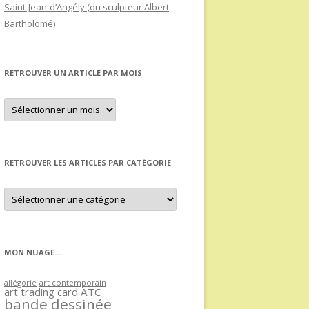
Saint-Jean-d’Angély (du sculpteur Albert
Bartholomé)
RETROUVER UN ARTICLE PAR MOIS
Retrouver
un
article
par
mois
RETROUVER LES ARTICLES PAR CATÉGORIE
Retrouver
les
articles
par
catégorie
MON NUAGE…
allégorie
art contemporain
art trading card
ATC
bande dessinée