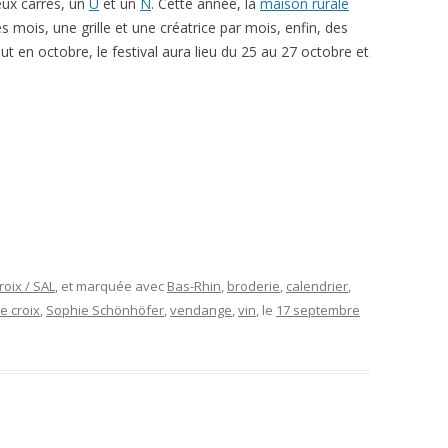
eux carrés, un
U
et un
N
. Cette année, la
maison rurale
s mois, une grille et une créatrice par mois, enfin, des
t en octobre, le festival aura lieu du 25 au 27 octobre et
roix / SAL
, et marquée avec
Bas-Rhin
,
broderie
,
calendrier
,
e croix
,
Sophie Schönhöfer
,
vendange
,
vin
, le
17 septembre