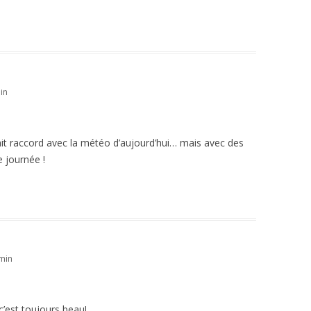
in
fait raccord avec la météo d’aujourd’hui… mais avec des
 journée !
min
c’est toujours beau!