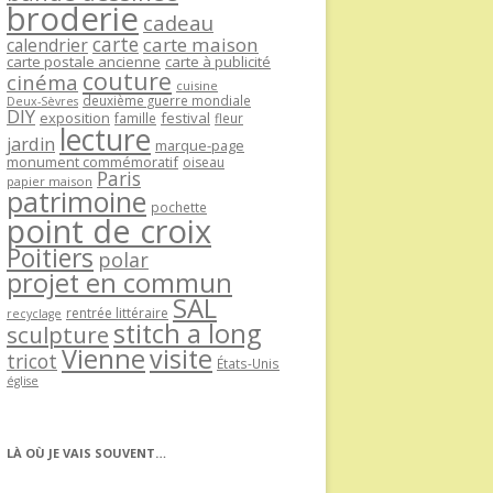
broderie
cadeau
carte
carte maison
calendrier
carte postale ancienne
carte à publicité
couture
cinéma
cuisine
deuxième guerre mondiale
Deux-Sèvres
DIY
exposition
festival
famille
fleur
lecture
jardin
marque-page
monument commémoratif
oiseau
Paris
papier maison
patrimoine
pochette
point de croix
Poitiers
polar
projet en commun
SAL
rentrée littéraire
recyclage
stitch a long
sculpture
Vienne
visite
tricot
États-Unis
église
LÀ OÙ JE VAIS SOUVENT…