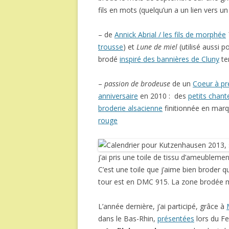
fils en mots (quelqu’un a un lien vers un si
– de
Annick Abrial / les fils de morphée
trousse
) et
Lune de miel
(utilisé aussi 
brodé
inspiré des bannières de Cluny
te
–
passion de brodeuse
de un
Coeur à pr
anniversaire
en 2010 : des
petits chant
broderie alsacienne
finitionnée en mar
rouge
j’ai pris une toile de tissu d’ameubleme
C’est une toile que j’aime bien broder
tour est en DMC 915. La zone brodée m
L’année dernière, j’ai participé, grâce à
dans le Bas-Rhin,
présentées
lors du Fe