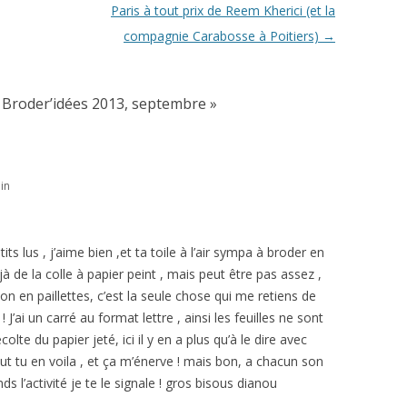
Paris à tout prix de Reem Kherici (et la
compagnie Carabosse à Poitiers)
→
Broder’idées 2013, septembre
»
in
ts lus , j’aime bien ,et ta toile à l’air sympa à broder en
à de la colle à papier peint , mais peut être pas assez ,
on en paillettes, c’est la seule chose qui me retiens de
d ! J’ai un carré au format lettre , ainsi les feuilles ne sont
colte du papier jeté, ici il y en a plus qu’à le dire avec
eut tu en voila , et ça m’énerve ! mais bon, a chacun son
nds l’activité je te le signale ! gros bisous dianou