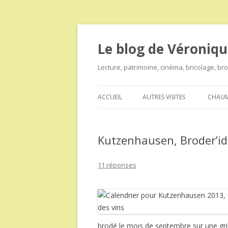
Le blog de Véroniqu
Lecture, patrimoine, cinéma, bricolage, b
ACCUEIL
AUTRES VISITES
CHAUM
Kutzenhausen, Broder’i
11 réponses
brodé le mois de septembre sur une gri