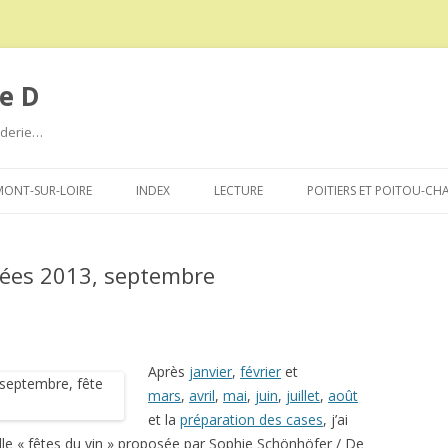
e D
roderie…
Aller
au
ONT-SUR-LOIRE
INDEX
LECTURE
POITIERS ET POITOU-CH
contenu
dées 2013, septembre
Après
janvier
,
février
et
mars
,
avril
,
mai
,
juin
,
juillet
,
août
et la
préparation des cases
, j’ai
lle « fêtes du vin » proposée par Sophie Schönhöfer / De