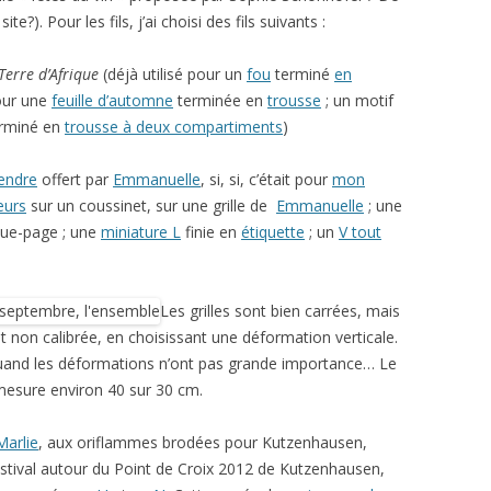
te?). Pour les fils, j’ai choisi des fils suivants :
Terre d’Afrique
(déjà utilisé pour un
fou
terminé
en
pour une
feuille d’automne
terminée en
trousse
; un motif
rminé en
trousse à deux compartiments
)
endre
offert par
Emmanuelle
, si, si, c’était pour
mon
eurs
sur un coussinet, sur une grille de
Emmanuelle
; une
que-page ; une
miniature L
finie en
étiquette
; un
V tout
Les grilles sont bien carrées, mais
nt non calibrée, en choisissant une déformation verticale.
 quand les déformations n’ont pas grande importance… Le
esure environ 40 sur 30 cm.
Marlie
, aux oriflammes brodées pour Kutzenhausen,
stival autour du Point de Croix 2012 de Kutzenhausen,