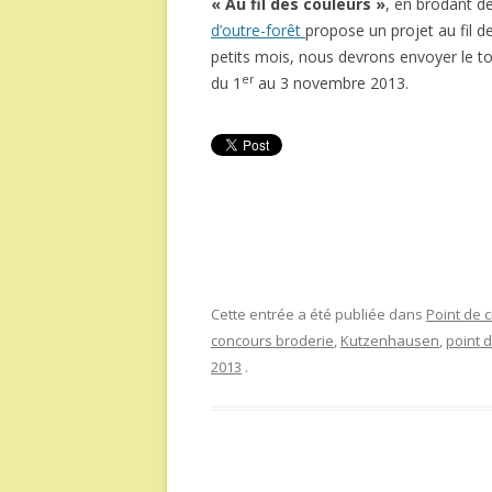
« Au fil des couleurs »
, en brodant d
d’outre-forêt
propose un projet au fil de
petits mois, nous devrons envoyer le tou
er
du 1
au 3 novembre 2013.
Cette entrée a été publiée dans
Point de c
concours broderie
,
Kutzenhausen
,
point d
2013
.