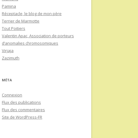
Pamina
Réceptacle, le blog de mon père
Terrier de Marmotte
Tout Poitiers
Valentin Apac, Association de porteurs
d’anomalies chromosomiques
Virjaja
Zazimuth
MÉTA
Connexion
Flux des publications
Flux des commentaires
Site de WordPress-FR