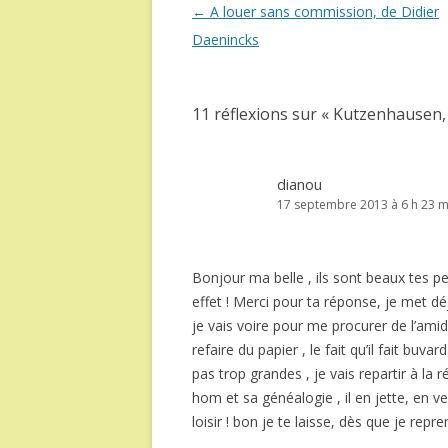
Navigation
←
A louer sans commission, de Didier
des
Daenincks
articles
11 réflexions sur «
Kutzenhausen, 
dianou
17 septembre 2013 à 6 h 23 m
Bonjour ma belle , ils sont beaux tes peti
effet ! Merci pour ta réponse, je met déj
je vais voire pour me procurer de l’amid
refaire du papier , le fait qu’il fait buvar
pas trop grandes , je vais repartir à la ré
hom et sa généalogie , il en jette, en v
loisir ! bon je te laisse, dès que je repre