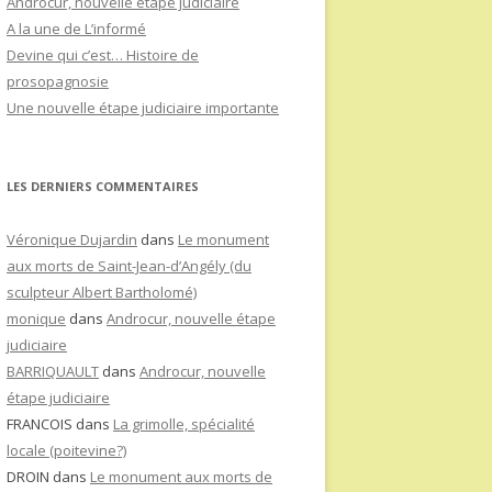
Androcur, nouvelle étape judiciaire
A la une de L’informé
Devine qui c’est… Histoire de
prosopagnosie
Une nouvelle étape judiciaire importante
LES DERNIERS COMMENTAIRES
Véronique Dujardin
dans
Le monument
aux morts de Saint-Jean-d’Angély (du
sculpteur Albert Bartholomé)
monique
dans
Androcur, nouvelle étape
judiciaire
BARRIQUAULT
dans
Androcur, nouvelle
étape judiciaire
FRANCOIS
dans
La grimolle, spécialité
locale (poitevine?)
DROIN
dans
Le monument aux morts de