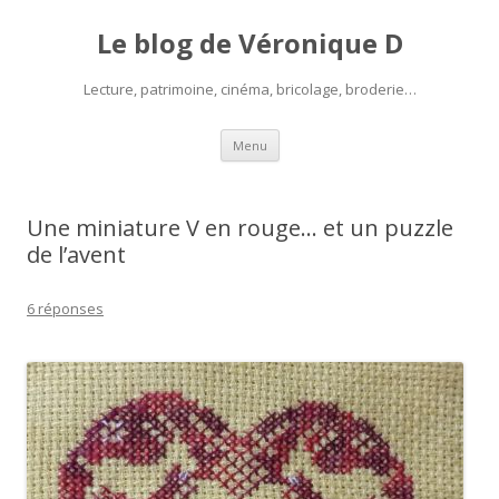
Le blog de Véronique D
Lecture, patrimoine, cinéma, bricolage, broderie…
Aller
Menu
au
contenu
Une miniature V en rouge… et un puzzle
de l’avent
6 réponses