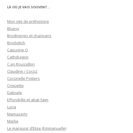
LÀ OÙ JE VAIS SOUVENT…
Mon site de préhistoire
Bluesy
Brodineries et charivaris
Brodstitch
Capucine O
Cathdragon
C en Roussillon
Claudine / Coco2
Coccinelle Poitiers
Criquette
Dalinele
Effondrille et abat-faim
Luna
Mamazerty
Marlie
Le marquoir d’Elise (Emmanuelle)