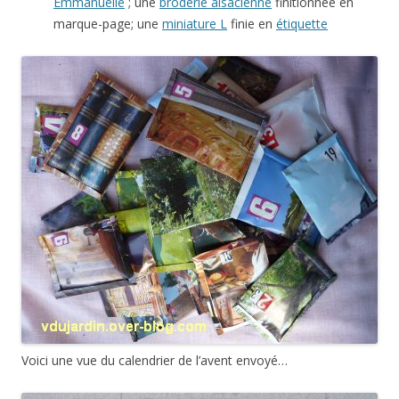
Emmanuelle
; une
broderie alsacienne
finitionnée en
marque-page; une
miniature L
finie en
étiquette
Voici une vue du calendrier de l’avent envoyé…