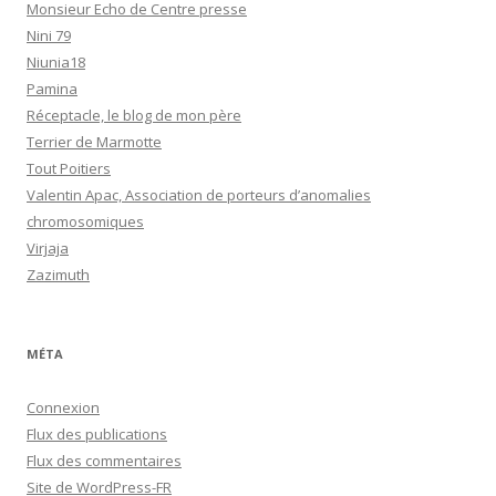
Monsieur Echo de Centre presse
Nini 79
Niunia18
Pamina
Réceptacle, le blog de mon père
Terrier de Marmotte
Tout Poitiers
Valentin Apac, Association de porteurs d’anomalies
chromosomiques
Virjaja
Zazimuth
MÉTA
Connexion
Flux des publications
Flux des commentaires
Site de WordPress-FR