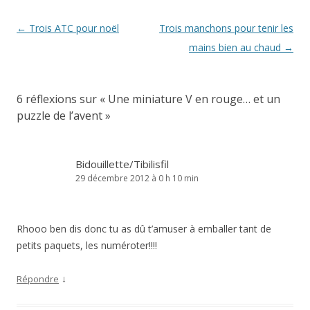
Navigation
←
Trois ATC pour noël
Trois manchons pour tenir les
des
mains bien au chaud
→
articles
6 réflexions sur «
Une miniature V en rouge… et un
puzzle de l’avent
»
Bidouillette/Tibilisfil
29 décembre 2012 à 0 h 10 min
Rhooo ben dis donc tu as dû t’amuser à emballer tant de
petits paquets, les numéroter!!!!
↓
Répondre