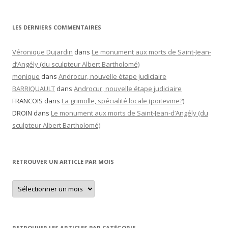
LES DERNIERS COMMENTAIRES
Véronique Dujardin
dans
Le monument aux morts de Saint-Jean-
d’Angély (du sculpteur Albert Bartholomé)
monique
dans
Androcur, nouvelle étape judiciaire
BARRIQUAULT
dans
Androcur, nouvelle étape judiciaire
FRANCOIS
dans
La grimolle, spécialité locale (poitevine?)
DROIN
dans
Le monument aux morts de Saint-Jean-d’Angély (du
sculpteur Albert Bartholomé)
RETROUVER UN ARTICLE PAR MOIS
Retrouver
un
article
par
mois
RETROUVER LES ARTICLES PAR CATÉGORIE