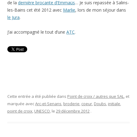
de la
dernière brocante d’Emmaüs
… Je suis repassée à Salins-
les-Bains cet été 2012 avec
Marlie
, lors de mon séjour dans
le Jura
.
J’ai accompagné le tout d’une
ATC
.
Cette entrée a été publiée dans
Point de croix / autres que SAL
, et
marquée avec
Arc-et-Senans
,
broderie
,
coeur
,
Doubs
,
initiale
,
point de croix
,
UNESCO
, le
29 décembre 2012
.