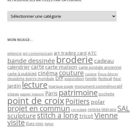
Retrouver
les
articles
par
catégorie
MON NUAGE…
art trading card
ATC
allégorie
art contemporain
broderie
bande dessinée
cadeau
carte
carte maison
calendrier
carte postale ancienne
couture
cinéma
carte à publicité
cuisine
Deux-Sèvres
DIY
exposition
festival
famille
deuxième guerre mondiale
fleur
lecture
jardin
marque-page
monument commémoratif
patrimoine
Paris
oiseau
papier maison
pochette
point de croix
Poitiers
polar
projet en commun
SAL
rentrée littéraire
recyclage
stitch a long
Vienne
sculpture
tricot
visite
États-Unis
église