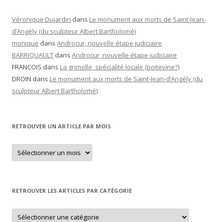
Véronique Dujardin
dans
Le monument aux morts de Saint-Jean-
d’Angély (du sculpteur Albert Bartholomé)
monique
dans
Androcur, nouvelle étape judiciaire
BARRIQUAULT
dans
Androcur, nouvelle étape judiciaire
FRANCOIS
dans
La grimolle, spécialité locale (poitevine?)
DROIN
dans
Le monument aux morts de Saint-Jean-d’Angély (du
sculpteur Albert Bartholomé)
RETROUVER UN ARTICLE PAR MOIS
Retrouver
un
article
par
mois
RETROUVER LES ARTICLES PAR CATÉGORIE
Retrouver
les