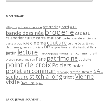
articles
par
catégorie
MON NUAGE…
art trading card
ATC
allégorie
art contemporain
broderie
bande dessinée
cadeau
carte
carte maison
calendrier
carte postale ancienne
couture
cinéma
carte à publicité
cuisine
Deux-Sèvres
DIY
exposition
festival
famille
deuxième guerre mondiale
fleur
lecture
jardin
marque-page
monument commémoratif
patrimoine
Paris
oiseau
papier maison
pochette
point de croix
Poitiers
polar
projet en commun
SAL
rentrée littéraire
recyclage
stitch a long
Vienne
sculpture
tricot
visite
États-Unis
église
LÀ OÙ JE VAIS SOUVENT…