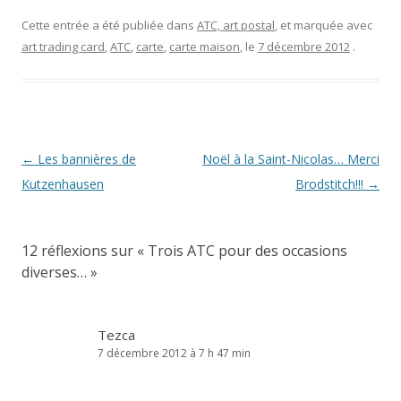
Cette entrée a été publiée dans
ATC, art postal
, et marquée avec
art trading card
,
ATC
,
carte
,
carte maison
, le
7 décembre 2012
.
Navigation
←
Les bannières de
Noël à la Saint-Nicolas… Merci
des
Kutzenhausen
Brodstitch!!!
→
articles
12 réflexions sur «
Trois ATC pour des occasions
diverses…
»
Tezca
7 décembre 2012 à 7 h 47 min