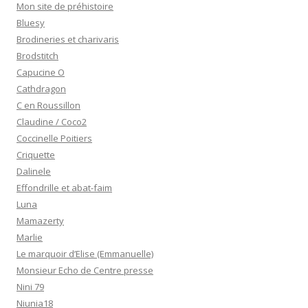
Mon site de préhistoire
Bluesy
Brodineries et charivaris
Brodstitch
Capucine O
Cathdragon
C en Roussillon
Claudine / Coco2
Coccinelle Poitiers
Criquette
Dalinele
Effondrille et abat-faim
Luna
Mamazerty
Marlie
Le marquoir d’Elise (Emmanuelle)
Monsieur Echo de Centre presse
Nini 79
Niunia18