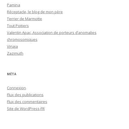
Pamina
Réceptacle, le blog de mon père
Terrier de Marmotte
Tout Poitiers
Valentin Apac, Association de porteurs d’anomalies
chromosomiques
Virjaja
Zazimuth
MÉTA
Connexion
Flux des publications
Flux des commentaires
Site de WordPress-FR