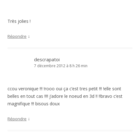
Très jolies !
↓
Répondre
descrapatoi
7 décembre 2012 à 8 h 26 min
ccou veronique !!! !rooo oui ça c’est tres petit !!! !elle sont
belles en tout cas !!!! j’adore le noeud en 3d !! !!bravo c’est
magnifique !!! bisous doux
↓
Répondre