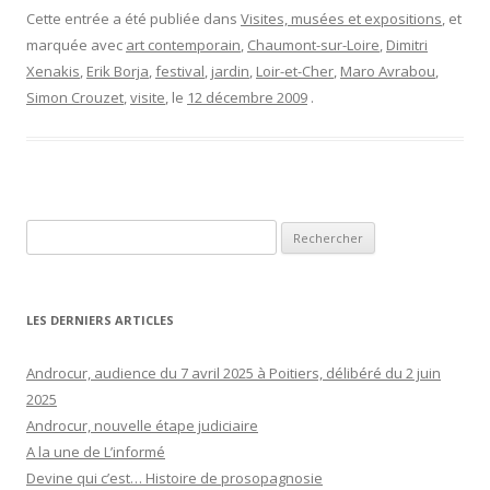
Cette entrée a été publiée dans
Visites, musées et expositions
, et
marquée avec
art contemporain
,
Chaumont-sur-Loire
,
Dimitri
Xenakis
,
Erik Borja
,
festival
,
jardin
,
Loir-et-Cher
,
Maro Avrabou
,
Simon Crouzet
,
visite
, le
12 décembre 2009
.
Rechercher :
LES DERNIERS ARTICLES
Androcur, audience du 7 avril 2025 à Poitiers, délibéré du 2 juin
2025
Androcur, nouvelle étape judiciaire
A la une de L’informé
Devine qui c’est… Histoire de prosopagnosie