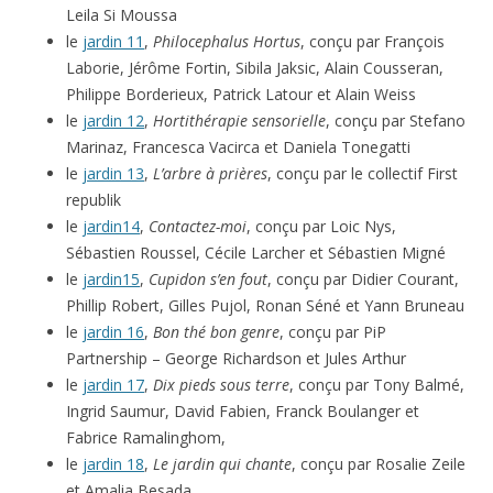
Leila Si Moussa
le
jardin 11
,
Philocephalus Hortus
, conçu par François
Laborie, Jérôme Fortin, Sibila Jaksic, Alain Cousseran,
Philippe Borderieux, Patrick Latour et Alain Weiss
le
jardin 12
,
Hortithérapie sensorielle
, conçu par Stefano
Marinaz, Francesca Vacirca et Daniela Tonegatti
le
jardin 13
,
L’arbre à prières
, conçu par le collectif First
republik
le
jardin14
,
Contactez-moi
, conçu par Loic Nys,
Sébastien Roussel, Cécile Larcher et Sébastien Migné
le
jardin15
,
Cupidon s’en fout
, conçu par Didier Courant,
Phillip Robert, Gilles Pujol, Ronan Séné et Yann Bruneau
le
jardin 16
,
Bon thé bon genre
, conçu par PiP
Partnership – George Richardson et Jules Arthur
le
jardin 17
,
Dix pieds sous terre
, conçu par Tony Balmé,
Ingrid Saumur, David Fabien, Franck Boulanger et
Fabrice Ramalinghom,
le
jardin 18
,
Le jardin qui chante
, conçu par Rosalie Zeile
et Amalia Besada