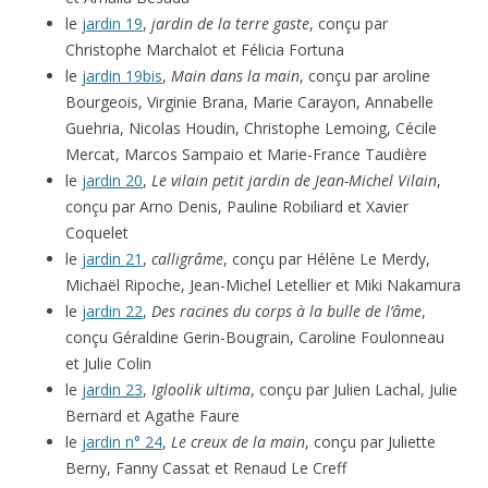
le
jardin 19
,
jardin de la terre gaste
, conçu par
Christophe Marchalot et Félicia Fortuna
le
jardin 19bis
,
Main dans la main
, conçu par aroline
Bourgeois, Virginie Brana, Marie Carayon, Annabelle
Guehria, Nicolas Houdin, Christophe Lemoing, Cécile
Mercat, Marcos Sampaio et Marie-France Taudière
le
jardin 20
,
Le vilain petit jardin de Jean-Michel Vilain
,
conçu par Arno Denis, Pauline Robiliard et Xavier
Coquelet
le
jardin 21
,
calligrâme
, conçu par Hélène Le Merdy,
Michaël Ripoche, Jean-Michel Letellier et Miki Nakamura
le
jardin 22
,
Des racines du corps à la bulle de l’âme
,
conçu Géraldine Gerin-Bougrain, Caroline Foulonneau
et Julie Colin
le
jardin 23
,
Igloolik ultima
, conçu par Julien Lachal, Julie
Bernard et Agathe Faure
le
jardin n° 24
,
Le creux de la main
, conçu par Juliette
Berny, Fanny Cassat et Renaud Le Creff