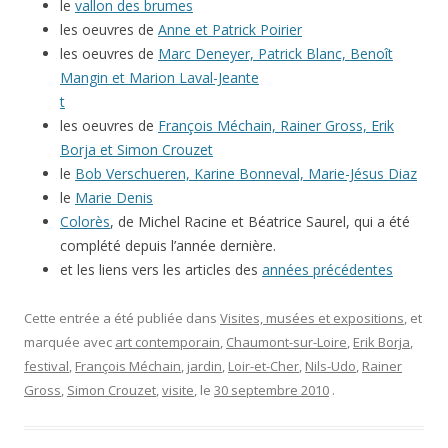
le
vallon des brumes
les oeuvres de
Anne et Patrick Poirier
les oeuvres de
Marc Deneyer, Patrick Blanc, Benoît
Mangin et Marion Laval-Jeante
t
les oeuvres de
François Méchain, Rainer Gross, Erik
Borja et Simon Crouzet
le
Bob Verschueren, Karine Bonneval, Marie-Jésus Diaz
le
Marie Denis
Colorès
, de Michel Racine et Béatrice Saurel, qui a été
complété depuis l’année dernière.
et les liens vers les articles des
années précédentes
Cette entrée a été publiée dans
Visites, musées et expositions
, et
marquée avec
art contemporain
,
Chaumont-sur-Loire
,
Erik Borja
,
festival
,
François Méchain
,
jardin
,
Loir-et-Cher
,
Nils-Udo
,
Rainer
Gross
,
Simon Crouzet
,
visite
, le
30 septembre 2010
.