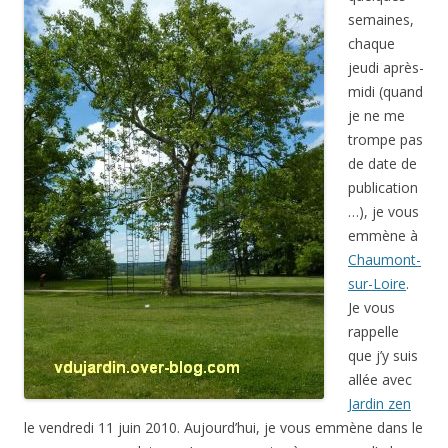
semaines,
chaque
jeudi après-
midi (quand
je ne me
trompe pas
de date de
publication
…), je vous
emmène à
Chaumont-
sur-Loire
.
Je vous
rappelle
que j’y suis
allée avec
Jardin zen
le vendredi 11 juin 2010. Aujourd’hui, je vous emmène dans le