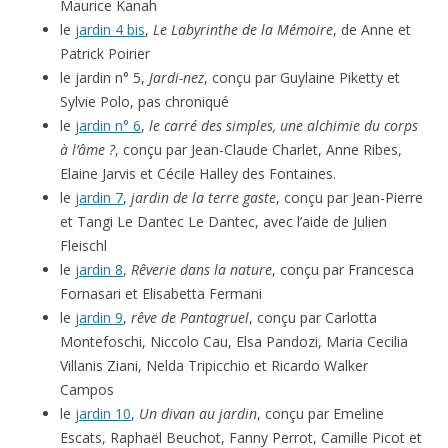
Maurice Kanah
le
jardin 4 bis
,
Le Labyrinthe de la Mémoire
, de Anne et
Patrick Poirier
le jardin n° 5,
Jardi-nez
, conçu par Guylaine Piketty et
Sylvie Polo, pas chroniqué
le
jardin n° 6
,
le carré des simples, une alchimie du corps
à l’âme ?
, conçu par Jean-Claude Charlet, Anne Ribes,
Elaine Jarvis et Cécile Halley des Fontaines.
le
jardin 7
,
jardin de la terre gaste
, conçu par Jean-Pierre
et Tangi Le Dantec Le Dantec, avec l’aide de Julien
Fleischl
le
jardin 8
,
Rêverie dans la nature
, conçu par Francesca
Fornasari et Elisabetta Fermani
le
jardin 9
,
rêve de Pantagruel
, conçu par Carlotta
Montefoschi, Niccolo Cau, Elsa Pandozi, Maria Cecilia
Villanis Ziani, Nelda Tripicchio et Ricardo Walker
Campos
le
jardin 10
,
Un divan au jardin
, conçu par Emeline
Escats, Raphaël Beuchot, Fanny Perrot, Camille Picot et