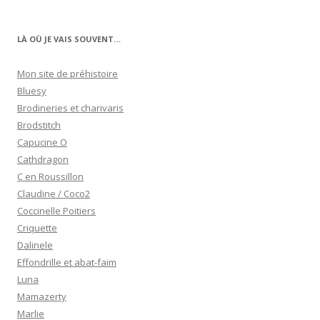
LÀ OÙ JE VAIS SOUVENT…
Mon site de préhistoire
Bluesy
Brodineries et charivaris
Brodstitch
Capucine O
Cathdragon
C en Roussillon
Claudine / Coco2
Coccinelle Poitiers
Criquette
Dalinele
Effondrille et abat-faim
Luna
Mamazerty
Marlie