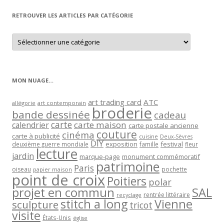
RETROUVER LES ARTICLES PAR CATÉGORIE
Retrouver
les
articles
par
catégorie
MON NUAGE…
art trading card
ATC
allégorie
art contemporain
broderie
bande dessinée
cadeau
carte
carte maison
calendrier
carte postale ancienne
couture
cinéma
carte à publicité
cuisine
Deux-Sèvres
DIY
exposition
festival
famille
deuxième guerre mondiale
fleur
lecture
jardin
marque-page
monument commémoratif
patrimoine
Paris
oiseau
papier maison
pochette
point de croix
Poitiers
polar
projet en commun
SAL
rentrée littéraire
recyclage
stitch a long
Vienne
sculpture
tricot
visite
États-Unis
église