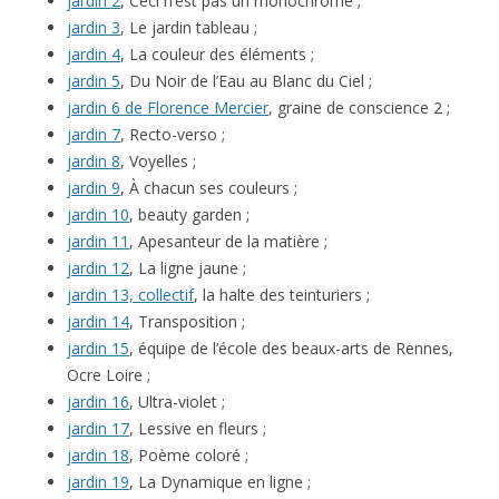
jardin 2
, Ceci n’est pas un monochrome ;
jardin 3
, Le jardin tableau ;
jardin 4
, La couleur des éléments ;
jardin 5
, Du Noir de l’Eau au Blanc du Ciel ;
jardin 6 de Florence Mercier
, graine de conscience 2 ;
jardin 7
, Recto-verso ;
jardin 8
, Voyelles ;
jardin 9
, À chacun ses couleurs ;
jardin 10
, beauty garden ;
jardin 11
, Apesanteur de la matière ;
jardin 12
, La ligne jaune ;
jardin 13, collectif
, la halte des teinturiers ;
jardin 14
, Transposition ;
jardin 15
, équipe de l’école des beaux-arts de Rennes,
Ocre Loire ;
jardin 16
, Ultra-violet ;
jardin 17
, Lessive en fleurs ;
jardin 18
, Poème coloré ;
jardin 19
, La Dynamique en ligne ;