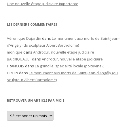
Une nouvelle étape judiciaire importante
LES DERNIERS COMMENTAIRES
Véronique Dujardin
dans
Le monument aux morts de Saint-Jean-
d’Angély (du sculpteur Albert Bartholomé)
monique
dans
Androcur, nouvelle étape judiciaire
BARRIQUAULT
dans
Androcur, nouvelle étape judiciaire
FRANCOIS
dans
La grimolle, spécialité locale (poitevine?)
DROIN
dans
Le monument aux morts de Saint-Jean-d’Angély (du
sculpteur Albert Bartholomé)
RETROUVER UN ARTICLE PAR MOIS
Retrouver
un
article
par
mois