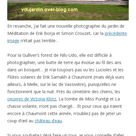
En revanche, j’ai fait une nouvelle photographie du jardin de
Méditation de Erik Borja et Simon Crouzet, car la
précédente
image
n’était pas terrible…
Pour la Gulliver’s forest de Nils-Udo, elle est difficile à
photographier, une butte de terre qui évolue au fil des ans
dans un bosquet… Je n’ai toujours pas vu les Lucioles et les
Flûtes solaires de Erik Samakh à Chaumont (mais déjà vues
ailleurs, à Melle, sur le lac de Vassivière), puisqu’elles ne
fonctionnent que la nuit. Près du cimetière des chiens, les
oeuvres de Victoria Klotz
, La tombe de Miss Pundgi et La
chasse volante, n’ont pas changé… Et pour ceux qui iraient
encore à Chaumont cette année, n’oubliez pas de jeter un
coup d’œil au
château d’eau
.
Si vous souhaitez déjà faire un tour, je vous conseille d’aller