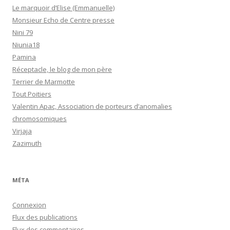
Le marquoir d’Elise (Emmanuelle)
Monsieur Echo de Centre presse
Nini 79
Niunia18
Pamina
Réceptacle, le blog de mon père
Terrier de Marmotte
Tout Poitiers
Valentin Apac, Association de porteurs d’anomalies
chromosomiques
Virjaja
Zazimuth
MÉTA
Connexion
Flux des publications
Flux des commentaires