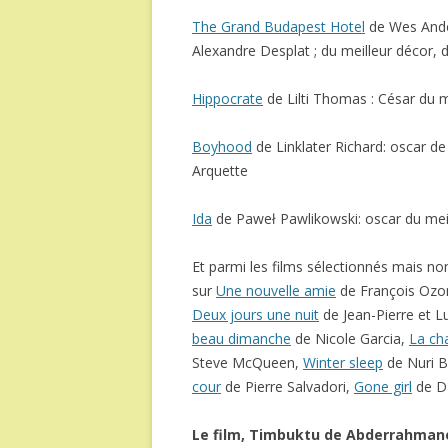
The Grand Budapest Hotel
de Wes Ander
Alexandre Desplat ; du meilleur décor, 
Hippocrate
de Lilti Thomas : César du m
Boyhood
de Linklater Richard: oscar de 
Arquette
Ida
de Paweł Pawlikowski: oscar du meil
Et parmi les films sélectionnés mais n
sur
Une nouvelle amie
de François Ozo
Deux jours une nuit
de Jean-Pierre et 
beau dimanche
de Nicole Garcia,
La ch
Steve McQueen,
Winter sleep
de Nuri B
cour
de Pierre Salvadori,
Gone girl
de Da
Le film, Timbuktu de Abderrahmane