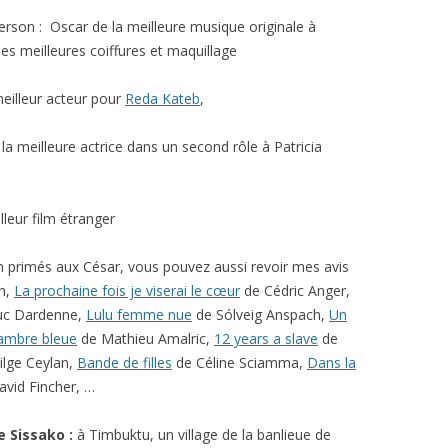
son : Oscar de la meilleure musique originale à
des meilleures coiffures et maquillage
eilleur acteur pour
Reda Kateb
,
la meilleure actrice dans un second rôle à Patricia
leur film étranger
on primés aux César, vous pouvez aussi revoir mes avis
n,
La prochaine fois je viserai le cœur
de Cédric Anger,
Luc Dardenne,
Lulu femme nue
de Sólveig Anspach,
Un
ambre bleue
de Mathieu Amalric,
12 years a slave
de
ilge Ceylan,
Bande de filles
de Céline Sciamma,
Dans la
vid Fincher, …
 Sissako :
à Timbuktu, un village de la banlieue de