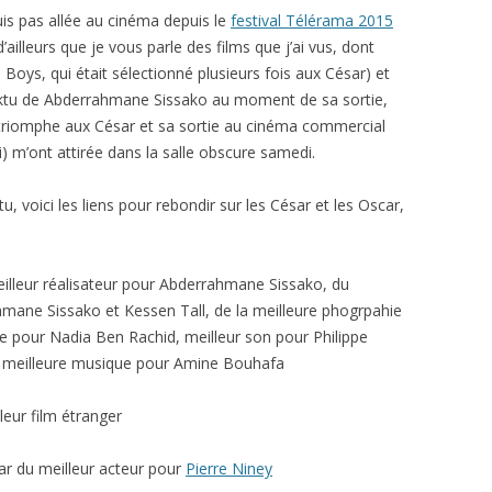
uis pas allée au cinéma depuis le
festival Télérama 2015
 d’ailleurs que je vous parle des films que j’ai vus, dont
 Boys, qui était sélectionné plusieurs fois aux César) et
buktu de Abderrahmane Sissako au moment de sa sortie,
n triomphe aux César et sa sortie au cinéma commercial
i) m’ont attirée dans la salle obscure samedi.
 voici les liens pour rebondir sur les César et les Oscar,
:
eilleur réalisateur pour Abderrahmane Sissako, du
hmane Sissako et Kessen Tall, de la meilleure phogrpahie
ge pour Nadia Ben Rachid, meilleur son pour Philippe
 meilleure musique pour Amine Bouhafa
leur film étranger
sar du meilleur acteur pour
Pierre Niney