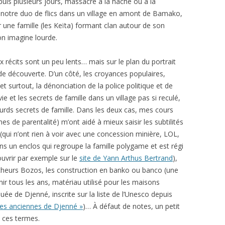
epuis plusieurs jours, massacré à la hache ou à la
notre duo de flics dans un village en amont de Bamako,
r une famille (les Keïta) formant clan autour de son
’on imagine lourde.
ux récits sont un peu lents… mais sur le plan du portrait
 de découverte. D’un côté, les croyances populaires,
et surtout, la dénonciation de la police politique et de
ie et les secrets de famille dans un village pas si reculé,
ourds secrets de famille. Dans les deux cas, mes cours
s de parentalité) m’ont aidé à mieux saisir les subtilités
qui n’ont rien à voir avec une concession minière, LOL,
s un enclos qui regroupe la famille polygame et est régi
ouvrir par exemple sur le
site de Yann Arthus Bertrand
),
pêcheurs Bozos, les construction en banko ou banco (une
nir tous les ans, matériau utilisé pour les maisons
 de Djenné, inscrite sur la liste de l’Unesco depuis
lles anciennes de Djenné »
)… À défaut de notes, un petit
t ces termes.