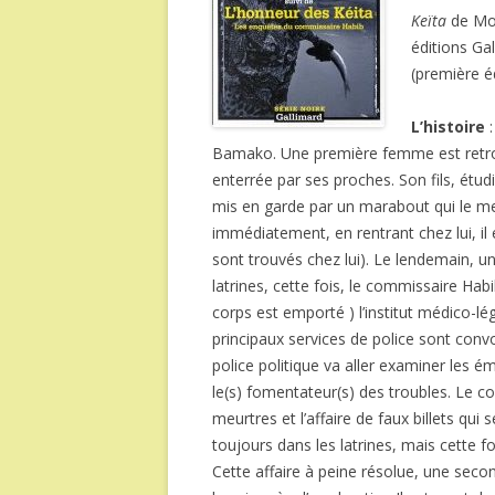
Keïta
de Mou
éditions Ga
(première éd
L’histoire
:
Bamako. Une première femme est retro
enterrée par ses proches. Son fils, étud
mis en garde par un marabout qui le m
immédiatement, en rentrant chez lui, il 
sont trouvés chez lui). Le lendemain, u
latrines, cette fois, le commissaire Hab
corps est emporté ) l’institut médico-l
principaux services de police sont convo
police politique va aller examiner les é
le(s) fomentateur(s) des troubles. Le c
meurtres et l’affaire de faux billets qu
toujours dans les latrines, mais cette fo
Cette affaire à peine résolue, une sec