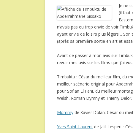
Je ne s
(il faut
Eastern
n’avais pas eu trop envie de voir Tim
ayant envie de loisirs plus légers… So
(après sa première sortie en art et essa
Avant de passer à mon avis sur Timbuktu,
revoir mes avis sur les films que j’ai vus
Timbuktu : César du meilleur film, du m
meilleur scénario original pour Abderra
pour Sofian El Fani, du meilleur monta
Welsh, Roman Dymny et Thierry Delor,
Mommy
de Xavier Dolan: César du meil
Yves Saint-Laurent
de Jalil Lespert : Cé