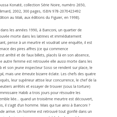
ssa Konaté, collection Série Noire, numéro 2650,
llimard, 2002, 300 pages, ISBN 978-2070423492
ition au Mali, aux éditions du Figuier, en 1998).
 dans les années 1990, à Banconi, un quartier de
uvée morte dans les latrines et immédiatement
iant, pense à un meurtre et voudrait une enquête, il est
enace des pires affres (ce qui commence
est arrêté et de faux billets, placés là en son absence,
ne autre femme est retrouvée elle aussi morte dans les
ib et son jeune inspecteur Soso se rendent sur place, le
égal, mais une émeute bizarre éclate. Les chefs des quatre
qués, leur supérieur attise leur concurrence, le chef de la
meutiers arrêtés et essayer de trouver (sous la torture)
ommissaire Habib a trois jours pour résoudre les
i semble liée… quand un troisième meurtre est découvert,
is, il s’agit d’un homme. Mais qui tue ainsi à Banconi ?
onde arrive. Un homme est retrouvé tout gonflé dans un