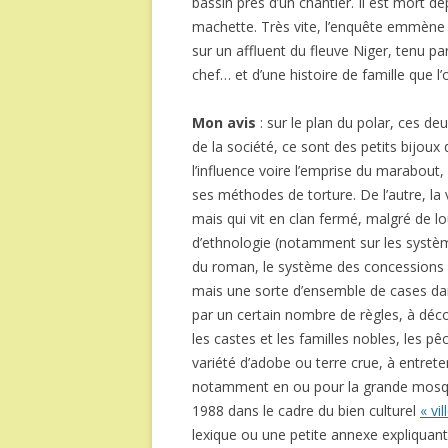
bassin près d’un chantier. Il est mort d
machette. Très vite, l’enquête emmène 
sur un affluent du fleuve Niger, tenu pa
chef… et d’une histoire de famille que l
Mon avis
: sur le plan du polar, ces de
de la société, ce sont des petits bijoux
l’influence voire l’emprise du marabout, 
ses méthodes de torture. De l’autre, la v
mais qui vit en clan fermé, malgré de l
d’ethnologie (notamment sur les système
du roman, le système des concessions (
mais une sorte d’ensemble de cases dan
par un certain nombre de règles, à déc
les castes et les familles nobles, les 
variété d’adobe ou terre crue, à entrete
notamment en ou pour la grande mosquée
1988 dans le cadre du bien culturel
« vi
lexique ou une petite annexe expliquan