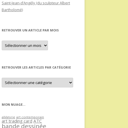
Saint-Jean-d’Angély (du sculpteur Albert
Bartholomé)
RETROUVER UN ARTICLE PAR MOIS
Retrouver
un
article
par
mois
RETROUVER LES ARTICLES PAR CATÉGORIE
Retrouver
les
articles
par
catégorie
MON NUAGE…
allégorie
art contemporain
art trading card
ATC
bande dessinée