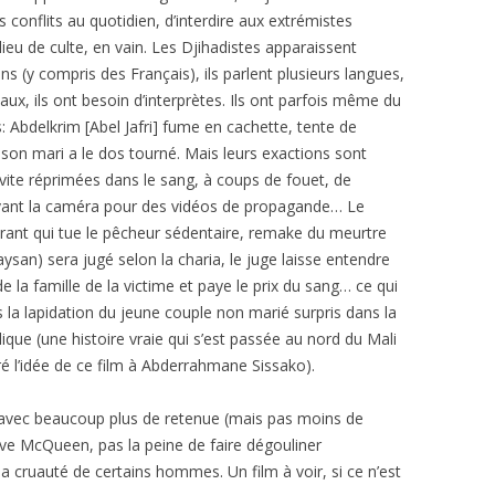
es conflits au quotidien, d’interdire aux extrémistes
ieu de culte, en vain. Les Djihadistes apparaissent
 (y compris des Français), ils parlent plusieurs langues,
caux, ils ont besoin d’interprètes. Ils ont parfois même du
: Abdelkrim [Abel Jafri] fume en cachette, tente de
son mari a le dos tourné. Mais leurs exactions sont
vite réprimées dans le sang, à coups de fouet, de
devant la caméra pour des vidéos de propagande… Le
nérant qui tue le pêcheur sédentaire, remake du meurtre
aysan) sera jugé selon la charia, le juge laisse entendre
n de la famille de la victime et paye le prix du sang… ce qui
la lapidation du jeune couple non marié surpris dans la
ue (une histoire vraie qui s’est passée au nord du Mali
iré l’idée de ce film à Abderrahmane Sissako).
e avec beaucoup plus de retenue (mais pas moins de
ve McQueen, pas la peine de faire dégouliner
a cruauté de certains hommes. Un film à voir, si ce n’est