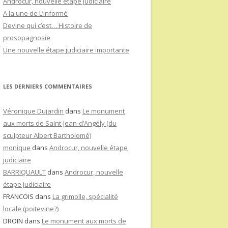
Androcur, nouvelle étape judiciaire
A la une de L’informé
Devine qui c’est… Histoire de
prosopagnosie
Une nouvelle étape judiciaire importante
LES DERNIERS COMMENTAIRES
Véronique Dujardin
dans
Le monument
aux morts de Saint-Jean-d’Angély (du
sculpteur Albert Bartholomé)
monique
dans
Androcur, nouvelle étape
judiciaire
BARRIQUAULT
dans
Androcur, nouvelle
étape judiciaire
FRANCOIS
dans
La grimolle, spécialité
locale (poitevine?)
DROIN
dans
Le monument aux morts de