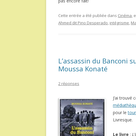
pas encore fait!
Cette entrée a été publiée dans
Cinéma
, 
Ahmed dit Pino Desperado
,
intégrisme
,
Ma
L’assassin du Banconi su
Moussa Konaté
2 réponses
J’ai trouvé 
médiathèq
pour le
tour
Livresque.
Le livre
:
L’