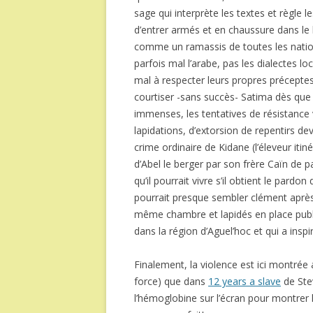
sage qui interprète les textes et règle l
d’entrer armés et en chaussure dans le l
comme un ramassis de toutes les nations
parfois mal l’arabe, pas les dialectes lo
mal à respecter leurs propres préceptes
courtiser -sans succès- Satima dès que 
immenses, les tentatives de résistance 
lapidations, d’extorsion de repentirs 
crime ordinaire de Kidane (l’éleveur iti
d’Abel le berger par son frère Caïn de p
qu’il pourrait vivre s’il obtient le pardo
pourrait presque sembler clément après 
même chambre et lapidés en place publiq
dans la région d’Aguel’hoc et qui a insp
Finalement, la violence est ici montré
force) que dans
12 years a slave
de Ste
l’hémoglobine sur l’écran pour montrer l