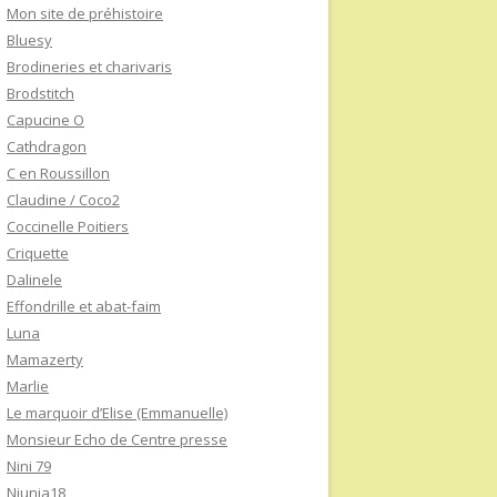
Mon site de préhistoire
Bluesy
Brodineries et charivaris
Brodstitch
Capucine O
Cathdragon
C en Roussillon
Claudine / Coco2
Coccinelle Poitiers
Criquette
Dalinele
Effondrille et abat-faim
Luna
Mamazerty
Marlie
Le marquoir d’Elise (Emmanuelle)
Monsieur Echo de Centre presse
Nini 79
Niunia18