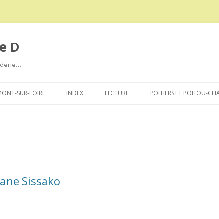
e D
roderie…
Aller
au
ONT-SUR-LOIRE
INDEX
LECTURE
POITIERS ET POITOU-CH
contenu
ane Sissako