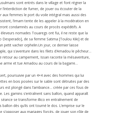
ulmans sont entrés dans le village et font régner la
er l’interdiction de fumer, de jouer ou écouter de la
r aux femmes le port du voile intégral mais aussi des
sistent, l’imam tente de les appeler à la modération en
seront condamnés au cours de procès expéditifs. A
s éleveurs nomades Touaregs ont fui, il ne reste que la
no Desperado], de sa femme Satima [Toulou Kiki] et de
n petit vacher orphelin.Un jour, ce dernier laisse
ple, qui s’aventure dans les filets d’Amadou le pêcheur…
 De retour au campement, Issan raconte la mésaventure,
une arme et tue Amadou au cours de la bagarre…
sert, poursuivie par un 4×4 avec des hommes qui lui
tuettes en bois posées sur le sable sont détruites par des
teurs est plongé dans l’ambiance… créée par ces fous de
te. Les gamins s’entraînent sans ballon, quand apparaît
te séance se transforme illico en entraînement de
ballon dès qu’ils ont tourné le dos. L’emprise sur le
 de s’opposer aux mariages forcés, de jouer son rôle de