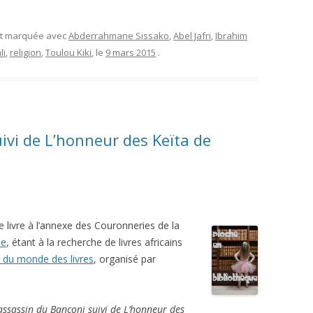
et marquée avec
Abderrahmane Sissako
,
Abel Jafri
,
Ibrahim
li
,
religion
,
Toulou Kiki
, le
9 mars 2015
.
ivi de L’honneur des Keïta de
ce livre à l’annexe des Couronneries de la
ue
, étant à la recherche de livres africains
 du monde des livres
, organisé par
assassin du Banconi suivi de L’honneur des