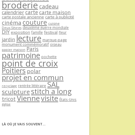
broderie
cadeau
carte
carte maison
calendrier
carte postale ancienne
carte à publicité
couture
cinéma
cuisine
deuxième guerre mondiale
Deux-Sèvres
DIY
exposition
festival
famille
fleur
lecture
jardin
marque-page
monument commémoratif
oiseau
Paris
papier maison
patrimoine
pochette
point de croix
Poitiers
polar
projet en commun
SAL
rentrée littéraire
recyclage
stitch a long
sculpture
Vienne
visite
tricot
États-Unis
église
LÀ OÙ JE VAIS SOUVENT…