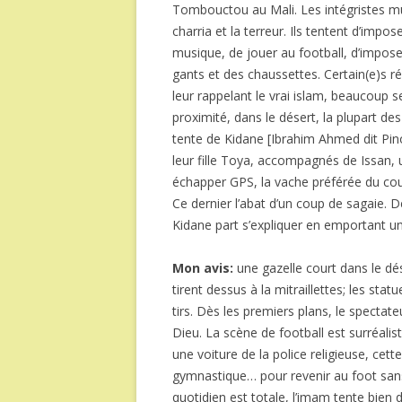
Tombouctou au Mali. Les intégristes mus
charria et la terreur. Ils tentent d’impos
musique, de jouer au football, d’impose
gants et des chaussettes. Certain(e)s ré
leur rappelant le vrai islam, beaucoup 
proximité, dans le désert, la plupart de
tente de Kidane [Ibrahim Ahmed dit Pi
leur fille Toya, accompagnés de Issan, u
échapper GPS, la vache préférée du cou
Ce dernier l’abat d’un coup de sagaie.
Kidane part s’expliquer en emportant 
Mon avis:
une gazelle court dans le dé
tirent dessus à la mitraillettes; les sta
tirs. Dès les premiers plans, le specta
Dieu. La scène de football est surréalis
une voiture de la police religieuse, cet
gymnastique… pour revenir au foot sans 
quotidien est totale, l’imam tente bien