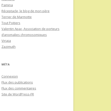
Pamina
Réceptacle, le blog de mon père
Terrier de Marmotte
Tout Poitiers
Valentin Apac, Association de porteurs
d’anomalies chromosomiques
Virjaja
Zazimuth
MÉTA
Connexion
Flux des publications
Flux des commentaires
Site de WordPress-FR