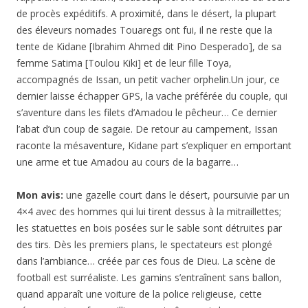
de procès expéditifs. A proximité, dans le désert, la plupart
des éleveurs nomades Touaregs ont fui, il ne reste que la
tente de Kidane [Ibrahim Ahmed dit Pino Desperado], de sa
femme Satima [Toulou Kiki] et de leur fille Toya,
accompagnés de Issan, un petit vacher orphelin.Un jour, ce
dernier laisse échapper GPS, la vache préférée du couple, qui
s’aventure dans les filets d’Amadou le pêcheur… Ce dernier
l’abat d’un coup de sagaie. De retour au campement, Issan
raconte la mésaventure, Kidane part s’expliquer en emportant
une arme et tue Amadou au cours de la bagarre…
Mon avis:
une gazelle court dans le désert, poursuivie par un
4×4 avec des hommes qui lui tirent dessus à la mitraillettes;
les statuettes en bois posées sur le sable sont détruites par
des tirs. Dès les premiers plans, le spectateurs est plongé
dans l’ambiance… créée par ces fous de Dieu. La scène de
football est surréaliste. Les gamins s’entraînent sans ballon,
quand apparaît une voiture de la police religieuse, cette