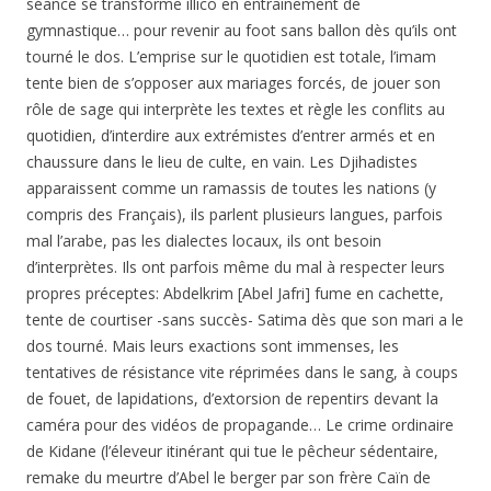
séance se transforme illico en entraînement de
gymnastique… pour revenir au foot sans ballon dès qu’ils ont
tourné le dos. L’emprise sur le quotidien est totale, l’imam
tente bien de s’opposer aux mariages forcés, de jouer son
rôle de sage qui interprète les textes et règle les conflits au
quotidien, d’interdire aux extrémistes d’entrer armés et en
chaussure dans le lieu de culte, en vain. Les Djihadistes
apparaissent comme un ramassis de toutes les nations (y
compris des Français), ils parlent plusieurs langues, parfois
mal l’arabe, pas les dialectes locaux, ils ont besoin
d’interprètes. Ils ont parfois même du mal à respecter leurs
propres préceptes: Abdelkrim [Abel Jafri] fume en cachette,
tente de courtiser -sans succès- Satima dès que son mari a le
dos tourné. Mais leurs exactions sont immenses, les
tentatives de résistance vite réprimées dans le sang, à coups
de fouet, de lapidations, d’extorsion de repentirs devant la
caméra pour des vidéos de propagande… Le crime ordinaire
de Kidane (l’éleveur itinérant qui tue le pêcheur sédentaire,
remake du meurtre d’Abel le berger par son frère Caïn de