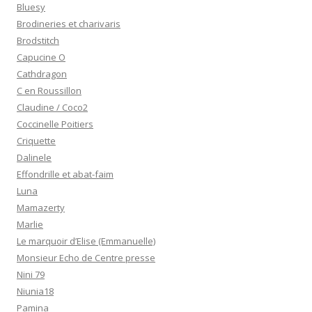
Bluesy
Brodineries et charivaris
Brodstitch
Capucine O
Cathdragon
C en Roussillon
Claudine / Coco2
Coccinelle Poitiers
Criquette
Dalinele
Effondrille et abat-faim
Luna
Mamazerty
Marlie
Le marquoir d’Elise (Emmanuelle)
Monsieur Echo de Centre presse
Nini 79
Niunia18
Pamina