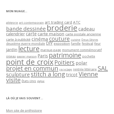
catégorie
MON NUAGE…
art trading card
ATC
allégorie
art contemporain
broderie
bande dessinée
cadeau
carte
carte maison
calendrier
carte postale ancienne
couture
cinéma
carte à publicité
cuisine
Deux-Sèvres
DIY
exposition
festival
famille
deuxième guerre mondiale
fleur
lecture
jardin
marque-page
monument commémoratif
patrimoine
Paris
oiseau
papier maison
pochette
point de croix
Poitiers
polar
projet en commun
SAL
rentrée littéraire
recyclage
stitch a long
Vienne
sculpture
tricot
visite
États-Unis
église
LÀ OÙ JE VAIS SOUVENT…
Mon site de préhistoire