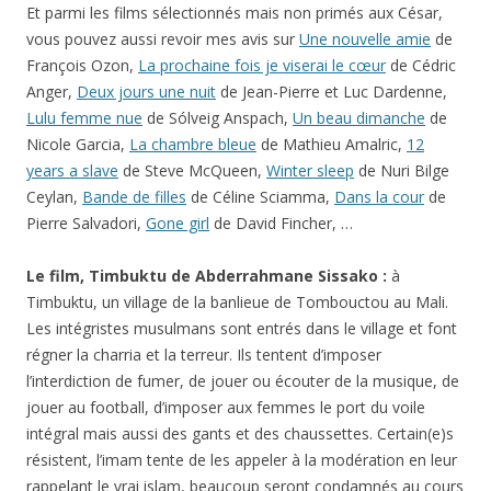
Et parmi les films sélectionnés mais non primés aux César,
vous pouvez aussi revoir mes avis sur
Une nouvelle amie
de
François Ozon,
La prochaine fois je viserai le cœur
de Cédric
Anger,
Deux jours une nuit
de Jean-Pierre et Luc Dardenne,
Lulu femme nue
de Sólveig Anspach,
Un beau dimanche
de
Nicole Garcia,
La chambre bleue
de Mathieu Amalric,
12
years a slave
de Steve McQueen,
Winter sleep
de Nuri Bilge
Ceylan,
Bande de filles
de Céline Sciamma,
Dans la cour
de
Pierre Salvadori,
Gone girl
de David Fincher, …
Le film, Timbuktu de Abderrahmane Sissako :
à
Timbuktu, un village de la banlieue de Tombouctou au Mali.
Les intégristes musulmans sont entrés dans le village et font
régner la charria et la terreur. Ils tentent d’imposer
l’interdiction de fumer, de jouer ou écouter de la musique, de
jouer au football, d’imposer aux femmes le port du voile
intégral mais aussi des gants et des chaussettes. Certain(e)s
résistent, l’imam tente de les appeler à la modération en leur
rappelant le vrai islam, beaucoup seront condamnés au cours