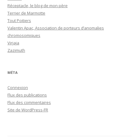
Réceptacle, le blog de mon père
Terrier de Marmotte
Tout Poitiers
Valentin Apac, Association de porteurs d’anomalies
chromosomiques
Virjaja
Zazimuth
MÉTA
Connexion
Flux des publications
Flux des commentaires
Site de WordPress-FR