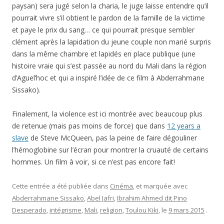
paysan) sera jugé selon la charia, le juge laisse entendre qu’il
pourrait vivre s’il obtient le pardon de la famille de la victime
et paye le prix du sang… ce qui pourrait presque sembler
clément après la lapidation du jeune couple non marié surpris
dans la même chambre et lapidés en place publique (une
histoire vraie qui s’est passée au nord du Mali dans la région
d’Aguel’hoc et qui a inspiré l’idée de ce film à Abderrahmane
Sissako).
Finalement, la violence est ici montrée avec beaucoup plus
de retenue (mais pas moins de force) que dans
12 years a
slave
de Steve McQueen, pas la peine de faire dégouliner
l’hémoglobine sur l’écran pour montrer la cruauté de certains
hommes. Un film à voir, si ce n’est pas encore fait!
Cette entrée a été publiée dans
Cinéma
, et marquée avec
Abderrahmane Sissako
,
Abel Jafri
,
Ibrahim Ahmed dit Pino
Desperado
,
intégrisme
,
Mali
,
religion
,
Toulou Kiki
, le
9 mars 2015
.