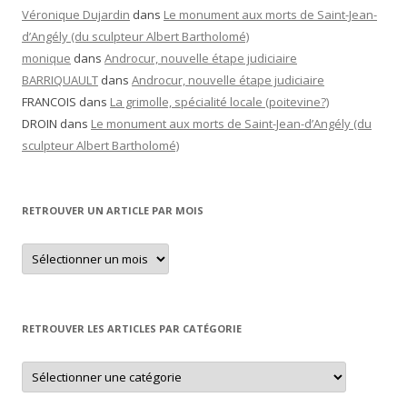
Véronique Dujardin
dans
Le monument aux morts de Saint-Jean-
d’Angély (du sculpteur Albert Bartholomé)
monique
dans
Androcur, nouvelle étape judiciaire
BARRIQUAULT
dans
Androcur, nouvelle étape judiciaire
FRANCOIS
dans
La grimolle, spécialité locale (poitevine?)
DROIN
dans
Le monument aux morts de Saint-Jean-d’Angély (du
sculpteur Albert Bartholomé)
RETROUVER UN ARTICLE PAR MOIS
Retrouver
un
article
par
mois
RETROUVER LES ARTICLES PAR CATÉGORIE
Retrouver
les
articles
par