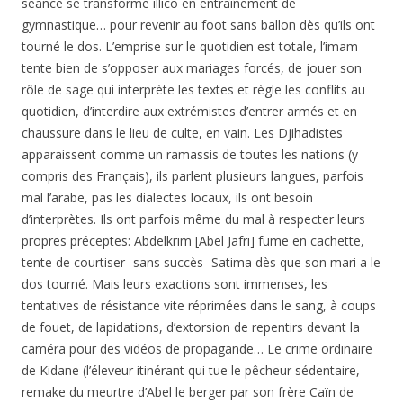
séance se transforme illico en entraînement de
gymnastique… pour revenir au foot sans ballon dès qu’ils ont
tourné le dos. L’emprise sur le quotidien est totale, l’imam
tente bien de s’opposer aux mariages forcés, de jouer son
rôle de sage qui interprète les textes et règle les conflits au
quotidien, d’interdire aux extrémistes d’entrer armés et en
chaussure dans le lieu de culte, en vain. Les Djihadistes
apparaissent comme un ramassis de toutes les nations (y
compris des Français), ils parlent plusieurs langues, parfois
mal l’arabe, pas les dialectes locaux, ils ont besoin
d’interprètes. Ils ont parfois même du mal à respecter leurs
propres préceptes: Abdelkrim [Abel Jafri] fume en cachette,
tente de courtiser -sans succès- Satima dès que son mari a le
dos tourné. Mais leurs exactions sont immenses, les
tentatives de résistance vite réprimées dans le sang, à coups
de fouet, de lapidations, d’extorsion de repentirs devant la
caméra pour des vidéos de propagande… Le crime ordinaire
de Kidane (l’éleveur itinérant qui tue le pêcheur sédentaire,
remake du meurtre d’Abel le berger par son frère Caïn de