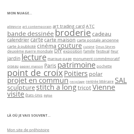
catégorie
MON NUAGE…
art trading card
ATC
allégorie
art contemporain
broderie
bande dessinée
cadeau
carte
carte maison
calendrier
carte postale ancienne
couture
cinéma
carte à publicité
cuisine
Deux-Sèvres
DIY
exposition
festival
famille
deuxième guerre mondiale
fleur
lecture
jardin
marque-page
monument commémoratif
patrimoine
Paris
oiseau
papier maison
pochette
point de croix
Poitiers
polar
projet en commun
SAL
rentrée littéraire
recyclage
stitch a long
Vienne
sculpture
tricot
visite
États-Unis
église
LÀ OÙ JE VAIS SOUVENT…
Mon site de préhistoire