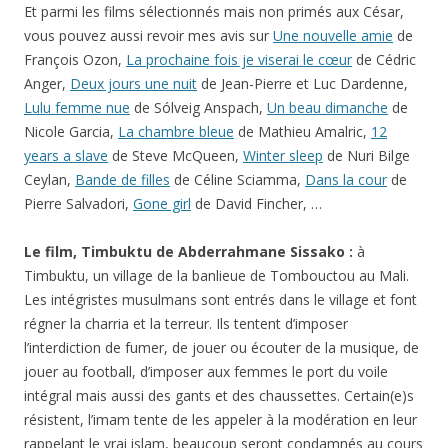
Et parmi les films sélectionnés mais non primés aux César,
vous pouvez aussi revoir mes avis sur
Une nouvelle amie
de
François Ozon,
La prochaine fois je viserai le cœur
de Cédric
Anger,
Deux jours une nuit
de Jean-Pierre et Luc Dardenne,
Lulu femme nue
de Sólveig Anspach,
Un beau dimanche
de
Nicole Garcia,
La chambre bleue
de Mathieu Amalric,
12
years a slave
de Steve McQueen,
Winter sleep
de Nuri Bilge
Ceylan,
Bande de filles
de Céline Sciamma,
Dans la cour
de
Pierre Salvadori,
Gone girl
de David Fincher, …
Le film, Timbuktu de Abderrahmane Sissako :
à
Timbuktu, un village de la banlieue de Tombouctou au Mali.
Les intégristes musulmans sont entrés dans le village et font
régner la charria et la terreur. Ils tentent d’imposer
l’interdiction de fumer, de jouer ou écouter de la musique, de
jouer au football, d’imposer aux femmes le port du voile
intégral mais aussi des gants et des chaussettes. Certain(e)s
résistent, l’imam tente de les appeler à la modération en leur
rappelant le vrai islam, beaucoup seront condamnés au cours