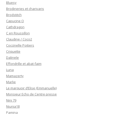
Bluesy
Brodineries et charivaris
Brodstitch
Capucine O
Cathdragon
C en Roussillon
Claudine / Coco2
Coccinelle Poitiers
Criquette
Dalinele
Effondrille et abat-faim
Luna
Mamazerty
Marlie
Le marquoir d’Elise (Emmanuelle)
Monsieur Echo de Centre presse
Nini 79
Niunia18
Pamina