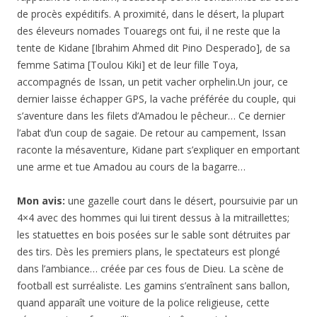
de procès expéditifs. A proximité, dans le désert, la plupart
des éleveurs nomades Touaregs ont fui, il ne reste que la
tente de Kidane [Ibrahim Ahmed dit Pino Desperado], de sa
femme Satima [Toulou Kiki] et de leur fille Toya,
accompagnés de Issan, un petit vacher orphelin.Un jour, ce
dernier laisse échapper GPS, la vache préférée du couple, qui
s’aventure dans les filets d’Amadou le pêcheur… Ce dernier
l’abat d’un coup de sagaie. De retour au campement, Issan
raconte la mésaventure, Kidane part s’expliquer en emportant
une arme et tue Amadou au cours de la bagarre…
Mon avis:
une gazelle court dans le désert, poursuivie par un
4×4 avec des hommes qui lui tirent dessus à la mitraillettes;
les statuettes en bois posées sur le sable sont détruites par
des tirs. Dès les premiers plans, le spectateurs est plongé
dans l’ambiance… créée par ces fous de Dieu. La scène de
football est surréaliste. Les gamins s’entraînent sans ballon,
quand apparaît une voiture de la police religieuse, cette