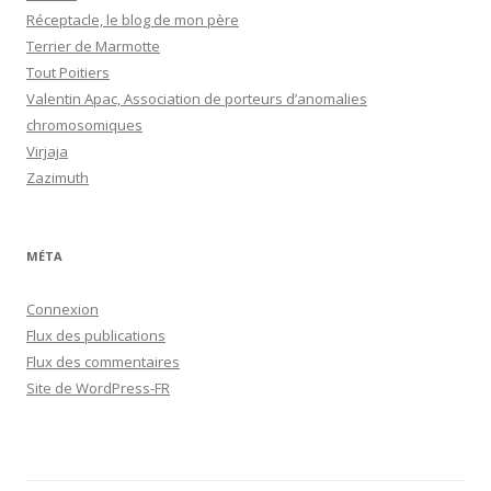
Réceptacle, le blog de mon père
Terrier de Marmotte
Tout Poitiers
Valentin Apac, Association de porteurs d’anomalies
chromosomiques
Virjaja
Zazimuth
MÉTA
Connexion
Flux des publications
Flux des commentaires
Site de WordPress-FR