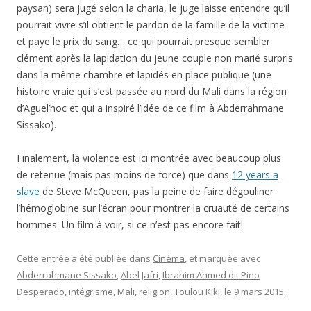
paysan) sera jugé selon la charia, le juge laisse entendre qu’il
pourrait vivre s’il obtient le pardon de la famille de la victime
et paye le prix du sang… ce qui pourrait presque sembler
clément après la lapidation du jeune couple non marié surpris
dans la même chambre et lapidés en place publique (une
histoire vraie qui s’est passée au nord du Mali dans la région
d’Aguel’hoc et qui a inspiré l’idée de ce film à Abderrahmane
Sissako).
Finalement, la violence est ici montrée avec beaucoup plus
de retenue (mais pas moins de force) que dans
12 years a
slave
de Steve McQueen, pas la peine de faire dégouliner
l’hémoglobine sur l’écran pour montrer la cruauté de certains
hommes. Un film à voir, si ce n’est pas encore fait!
Cette entrée a été publiée dans
Cinéma
, et marquée avec
Abderrahmane Sissako
,
Abel Jafri
,
Ibrahim Ahmed dit Pino
Desperado
,
intégrisme
,
Mali
,
religion
,
Toulou Kiki
, le
9 mars 2015
.