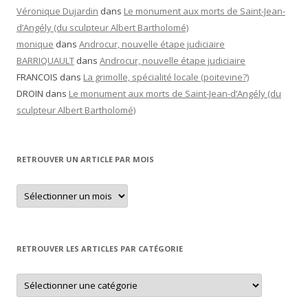
Véronique Dujardin
dans
Le monument aux morts de Saint-Jean-
d’Angély (du sculpteur Albert Bartholomé)
monique
dans
Androcur, nouvelle étape judiciaire
BARRIQUAULT
dans
Androcur, nouvelle étape judiciaire
FRANCOIS
dans
La grimolle, spécialité locale (poitevine?)
DROIN
dans
Le monument aux morts de Saint-Jean-d’Angély (du
sculpteur Albert Bartholomé)
RETROUVER UN ARTICLE PAR MOIS
Retrouver
un
article
par
mois
RETROUVER LES ARTICLES PAR CATÉGORIE
Retrouver
les
articles
par