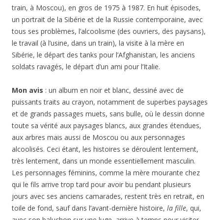
train, à Moscou), en gros de 1975 à 1987. En huit épisodes,
un portrait de la Sibérie et de la Russie contemporaine, avec
tous ses problèmes, l’alcoolisme (des ouvriers, des paysans),
le travail (à l’usine, dans un train), la visite à la mère en
Sibérie, le départ des tanks pour l’Afghanistan, les anciens
soldats ravagés, le départ d’un ami pour l’Italie.
Mon avis
: un album en noir et blanc, dessiné avec de
puissants traits au crayon, notamment de superbes paysages
et de grands passages muets, sans bulle, où le dessin donne
toute sa vérité aux paysages blancs, aux grandes étendues,
aux arbres mais aussi de Moscou ou aux personnages
alcoolisés. Ceci étant, les histoires se déroulent lentement,
très lentement, dans un monde essentiellement masculin.
Les personnages féminins, comme la mère mourante chez
qui le fils arrive trop tard pour avoir bu pendant plusieurs
jours avec ses anciens camarades, restent très en retrait, en
toile de fond, sauf dans l’avant-dernière histoire,
la fille
, qui,
avec son baluchon sur une luge, arrive à temps pour visiter