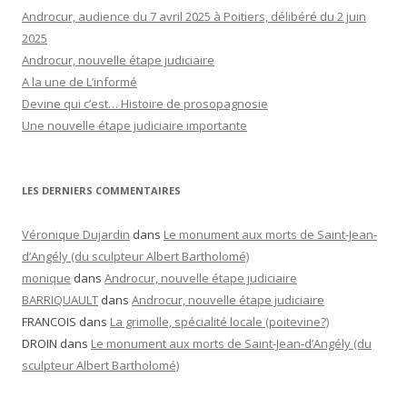
Androcur, audience du 7 avril 2025 à Poitiers, délibéré du 2 juin
2025
Androcur, nouvelle étape judiciaire
A la une de L’informé
Devine qui c’est… Histoire de prosopagnosie
Une nouvelle étape judiciaire importante
LES DERNIERS COMMENTAIRES
Véronique Dujardin
dans
Le monument aux morts de Saint-Jean-
d’Angély (du sculpteur Albert Bartholomé)
monique
dans
Androcur, nouvelle étape judiciaire
BARRIQUAULT
dans
Androcur, nouvelle étape judiciaire
FRANCOIS
dans
La grimolle, spécialité locale (poitevine?)
DROIN
dans
Le monument aux morts de Saint-Jean-d’Angély (du
sculpteur Albert Bartholomé)