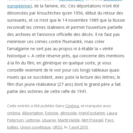
européenne
), de la famine, etc. Ces déportations n’ont été
dénoncées par Krouchtchev qu’en 1956, début du retour des
survivants, et ce n’est que le 14 novembre 1989 que la Russie
reconnaît les crimes staliniens et permet l’ouverture partielle
des archives et l’annonce officielle des décès. Il ne faut pas
minimiser ces crimes contre l’humanité, mais créer
l’amalgame ne sert pas au propos ni à établir la « vérité
historique ». A cette réserve près, qui concerne des mentions
à la fin du film, en générique en quelque sorte, je vous
conseille vivement de le voir pour ces longs tableaux quasi
muets qui se succèdent, avec juste la lecture des lettres, le
film d’un jeune réalisateur (27 ans) dont le grand-père a fait
partie des victimes de cette rafle de 1941.
Cette entrée a été publiée dans
Cinéma
, et marquée avec
cinéma
,
déportation
,
Estonie
,
génocide
,
Ingrid Isotamm
,
Laura
Peterson
,
Lettonie
,
Lituanie
,
Martti Helde
,
Mirt Preegel
,
Pays
baltes
,
Union soviétique
,
URSS
, le
7 avril 2015
.