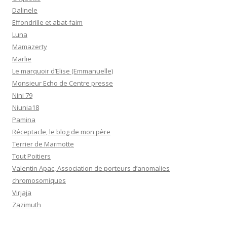
Dalinele
Effondrille et abat-faim
Luna
Mamazerty
Marlie
Le marquoir d’Elise (Emmanuelle)
Monsieur Echo de Centre presse
Nini 79
Niunia18
Pamina
Réceptacle, le blog de mon père
Terrier de Marmotte
Tout Poitiers
Valentin Apac, Association de porteurs d’anomalies
chromosomiques
Virjaja
Zazimuth