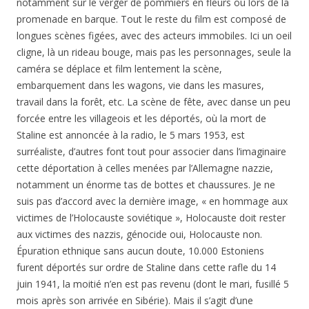
notamment sur le verger de pommiers en fleurs ou lors de la
promenade en barque. Tout le reste du film est composé de
longues scènes figées, avec des acteurs immobiles. Ici un oeil
cligne, là un rideau bouge, mais pas les personnages, seule la
caméra se déplace et film lentement la scène,
embarquement dans les wagons, vie dans les masures,
travail dans la forêt, etc. La scène de fête, avec danse un peu
forcée entre les villageois et les déportés, où la mort de
Staline est annoncée à la radio, le 5 mars 1953, est
surréaliste, d’autres font tout pour associer dans l’imaginaire
cette déportation à celles menées par l’Allemagne nazzie,
notamment un énorme tas de bottes et chaussures. Je ne
suis pas d’accord avec la dernière image, « en hommage aux
victimes de l’Holocauste soviétique », Holocauste doit rester
aux victimes des nazzis, génocide oui, Holocauste non.
Épuration ethnique sans aucun doute, 10.000 Estoniens
furent déportés sur ordre de Staline dans cette rafle du 14
juin 1941, la moitié n’en est pas revenu (dont le mari, fusillé 5
mois après son arrivée en Sibérie). Mais il s’agit d’une