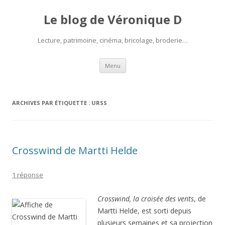
Le blog de Véronique D
Lecture, patrimoine, cinéma, bricolage, broderie…
Aller
Menu
au
contenu
ARCHIVES PAR ÉTIQUETTE :
URSS
Crosswind de Martti Helde
1 réponse
Crosswind, la croisée des vents
, de
Martti Helde, est sorti depuis
plusieurs semaines et sa projection