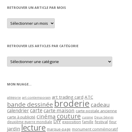
RETROUVER UN ARTICLE PAR MOIS
Retrouver
un
article
par
mois
RETROUVER LES ARTICLES PAR CATÉGORIE
Retrouver
les
articles
par
catégorie
MON NUAGE…
art trading card
ATC
allégorie
art contemporain
broderie
bande dessinée
cadeau
carte
carte maison
calendrier
carte postale ancienne
couture
cinéma
carte à publicité
cuisine
Deux-Sèvres
DIY
exposition
festival
famille
deuxième guerre mondiale
fleur
lecture
jardin
marque-page
monument commémoratif