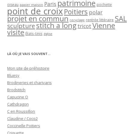
patrimoine
Paris
oiseau
papier maison
pochette
point de croix
Poitiers
polar
projet en commun
SAL
rentrée littéraire
recyclage
stitch a long
Vienne
sculpture
tricot
visite
États-Unis
église
LÀ OÙ JE VAIS SOUVENT…
Mon site de préhistoire
Bluesy
Brodineries et charivaris
Brodstitch
Capucine O
Cathdragon
C en Roussillon
Claudine / Coco2
Coccinelle Poitiers
Criquette