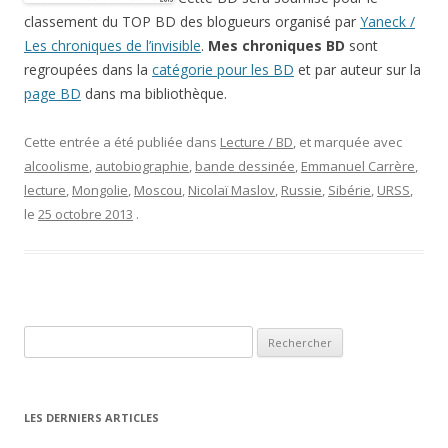
classement du TOP BD des blogueurs organisé par
Yaneck /
Les chroniques de l’invisible
.
Mes chroniques BD
sont
regroupées dans la
catégorie pour les BD
et par auteur sur la
page BD
dans ma bibliothèque.
Cette entrée a été publiée dans
Lecture / BD
, et marquée avec
alcoolisme
,
autobiographie
,
bande dessinée
,
Emmanuel Carrère
,
lecture
,
Mongolie
,
Moscou
,
Nicolaï Maslov
,
Russie
,
Sibérie
,
URSS
,
le
25 octobre 2013
.
Rechercher :
LES DERNIERS ARTICLES