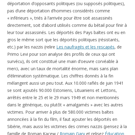
déportation d’opposants politiques (ou supposés politiques),
pas d’une déportation d’hommes considérés comme
« inférieurs », triés à l’arrivée pour être soit assassinés
directement, soit d’abord utilisés comme du bétail pour finir à
leur tour assassinés. Les déportés des Pays baltes ont eu en
gros le même sort que les déportés politiques (résistants,
etc.) par les nazzis (relire
Les naufragés et les rescapés
, de
Primo Levi pour son analyse des profils de ceux qui ont
survécu), ils ont constitué une main d’oeuvre corvéable à
merci, avec un taux de mortalité énorme, mais sans plan
d’élimination systématique. Les chiffres donnés à la fin
mélangent aussi un peu tout. Aux 10.000 raflés de juin 1941
se sont ajoutés 90.000 Estoniens, Lituaniens et Lettons,
arrêtés entre le 25 et le 29 mars 1949 et non mentionnés
dans le générique, ou plutôt « amalgamés » avec les autres
victimes. Pour arriver à plus de 580.000 victimes baltes
annoncées à la fin du film, il faut ajouter les déportés en
Sibérie, mais aussi les victimes des crimes nazzis (pensez à la
famille de Roman Kacew /
Romain Gary
et relisez
Éducation