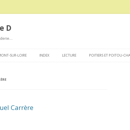
e D
roderie…
Aller
au
ONT-SUR-LOIRE
INDEX
LECTURE
POITIERS ET POITOU-CH
contenu
ÈRE
el Carrère