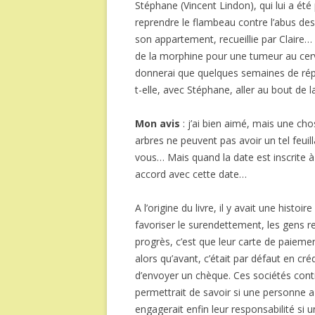
Stéphane (Vincent Lindon), qui lui a ét
reprendre le flambeau contre l’abus des
son appartement, recueillie par Claire…
de la morphine pour une tumeur au cervea
donnerai que quelques semaines de répi
t-elle, avec Stéphane, aller au bout de 
Mon avis
: j’ai bien aimé, mais une c
arbres ne peuvent pas avoir un tel feu
vous… Mais quand la date est inscrite à 
accord avec cette date…
A l’origine du livre, il y avait une histoi
favoriser le surendettement, les gens r
progrès, c’est que leur carte de paiem
alors qu’avant, c’était par défaut en cr
d’envoyer un chèque. Ces sociétés contin
permettrait de savoir si une personne a 
engagerait enfin leur responsabilité si