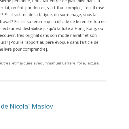
oisième personne, nous fait entrer de plain pied dans la
ui, on finit par douter, y a-t-il un complot, s’est-il rasé
e? Est-il victime de la fatigue, du surmenage, sous la
 travail? Est-ce sa femme qui a décidé de le rendre fou en
lecteur est déstabilisé jusqu’à la fuite à Hong-Kong, où
découvrir, très original dans son mode narratif et son
eurs? [Pour le rapport au père évoqué dans l’article de
me livre pour comprendre].
autres
, et marquée avec
Emmanuel Carrère
,
folie
,
lecture
,
 de Nicolaï Maslov