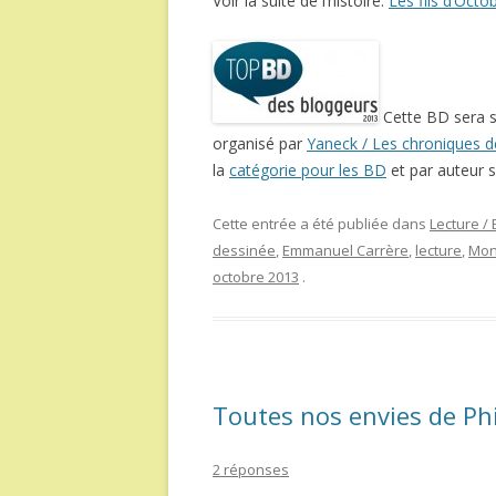
Voir la suite de l’histoire:
Les fils d’Octo
Cette BD sera 
organisé par
Yaneck / Les chroniques de 
la
catégorie pour les BD
et par auteur s
Cette entrée a été publiée dans
Lecture /
dessinée
,
Emmanuel Carrère
,
lecture
,
Mon
octobre 2013
.
Toutes nos envies de Phi
2 réponses