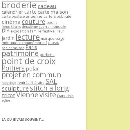
broderie
cadeau
carte
carte maison
calendrier
carte postale ancienne
carte à publicité
couture
cinéma
cuisine
deuxième guerre mondiale
Deux-Sèvres
DIY
exposition
festival
famille
fleur
lecture
jardin
marque-page
monument commémoratif
oiseau
Paris
papier maison
patrimoine
pochette
point de croix
Poitiers
polar
projet en commun
SAL
rentrée littéraire
recyclage
stitch a long
sculpture
Vienne
visite
tricot
États-Unis
église
LÀ OÙ JE VAIS SOUVENT…