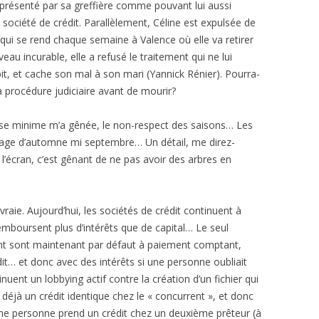
é présenté par sa greffière comme pouvant lui aussi
 société de crédit. Parallèlement, Céline est expulsée de
 qui se rend chaque semaine à Valence où elle va retirer
u incurable, elle a refusé le traitement qui ne lui
t, et cache son mal à son mari (Yannick Rénier). Pourra-
la procédure judiciaire avant de mourir?
hose minime m’a gênée, le non-respect des saisons… Les
illage d’automne mi septembre… Un détail, me direz-
l’écran, c’est gênant de ne pas avoir des arbres en
re vraie. Aujourd’hui, les sociétés de crédit continuent à
emboursent plus d’intérêts que de capital… Le seul
ent sont maintenant par défaut à paiement comptant,
édit… et donc avec des intérêts si une personne oubliait
uent un lobbying actif contre la création d’un fichier qui
déjà un crédit identique chez le « concurrent », et donc
 une personne prend un crédit chez un deuxième prêteur (à