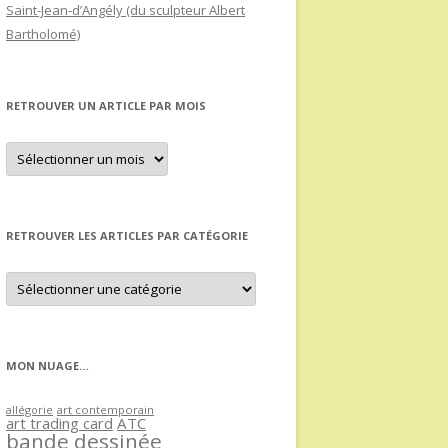
Saint-Jean-d’Angély (du sculpteur Albert
Bartholomé)
RETROUVER UN ARTICLE PAR MOIS
Retrouver
un
article
par
mois
RETROUVER LES ARTICLES PAR CATÉGORIE
Retrouver
les
articles
par
catégorie
MON NUAGE…
allégorie
art contemporain
art trading card
ATC
bande dessinée