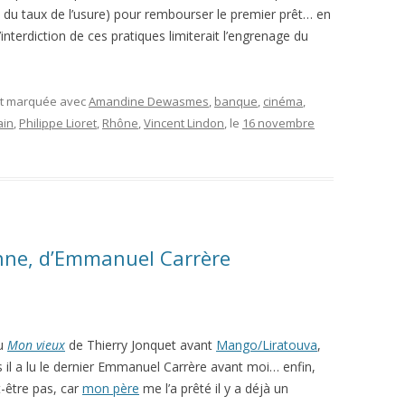
ite du taux de l’usure) pour rembourser le premier prêt… en
L’interdiction de ces pratiques limiterait l’engrenage du
et marquée avec
Amandine Dewasmes
,
banque
,
cinéma
,
ain
,
Philippe Lioret
,
Rhône
,
Vincent Lindon
, le
16 novembre
enne, d’Emmanuel Carrère
lu
Mon vieux
de Thierry Jonquet avant
Mango/Liratouva
,
 il a lu le dernier Emmanuel Carrère avant moi… enfin,
-être pas, car
mon père
me l’a prêté il y a déjà un