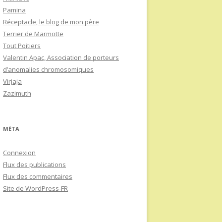
Pamina
Réceptacle, le blog de mon père
Terrier de Marmotte
Tout Poitiers
Valentin Apac, Association de porteurs
d’anomalies chromosomiques
Virjaja
Zazimuth
MÉTA
Connexion
Flux des publications
Flux des commentaires
Site de WordPress-FR