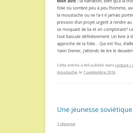
Mon avis :
la narration, bien qu’à la tr
folie où sombre peu à peu l’homme, avec l
la moustache ou ne l’a-t-il jamais porté
pression d’un projet urgent à rendre au
se moquant de lui et en complotant? Le 
tout bascule définitivement. Un livre à 
approche de la folie… Qui est fou, d’aill
Yann Diener, j’attends de lire le deuxiè
Cette entrée a été publiée dans
Lecture / 
moustache
, le
7 septembre 2016
.
Une jeunesse soviétique
1 réponse