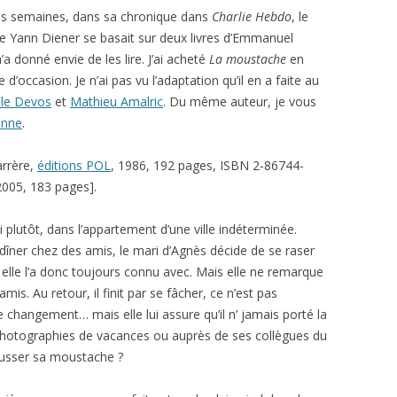
ues semaines, dans sa chronique dans
Charlie Hebdo
, le
e Yann Diener se basait sur deux livres d’Emmanuel
’a donné envie de les lire. J’ai acheté
La moustache
en
 d’occasion. Je n’ai pas vu l’adaptation qu’il en a faite au
le Devos
et
Mathieu Amalric
. Du même auteur, je vous
enne
.
rrère,
éditions POL
, 1986, 192 pages, ISBN 2-86744-
 2005, 183 pages].
i plutôt, dans l’appartement d’une ville indéterminée.
r dîner chez des amis, le mari d’Agnès décide de se raser
, elle l’a donc toujours connu avec. Mais elle ne remarque
is. Au retour, il finit par se fâcher, ce n’est pas
changement… mais elle lui assure qu’il n’ jamais porté la
s photographies de vacances ou auprès de ses collègues du
epousser sa moustache ?