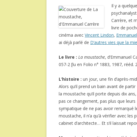
Il y a quelq
psychanalyst
Carrère, et m
livre de poche
cinéma avec
Vincent Lindon
,
Emmanuel
ai déjà parlé de
D’autres vies que la mi
Le livre :
La moustache
, d’Emmanuel Ca
057-2 [lu en Folio n° 1883, 1987, rééd.
L’histoire :
un jour, une fin d’après-mid
Alors qu’il prend un bain avant de parti
la moustache qu’il porte depuis dix ans
pas ce changement, pas plus que leurs am
sympatique de ne pas avoir remarqué le 
moustache, il n’a qu’à vérifier avec le
cabinet d’architecte… Et s’il laissait r