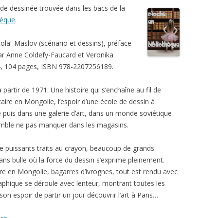
de dessinée trouvée dans les bacs de la
hèque
.
olaï Maslov (scénario et dessins), préface
ar Anne Coldefy-Faucard et Veronika
4, 104 pages, ISBN 978-2207256189.
 partir de 1971. Une histoire qui s’enchaîne au fil de
itaire en Mongolie, l’espoir d’une école de dessin à
 puis dans une galerie d’art, dans un monde soviétique
semble ne pas manquer dans les magasins.
de puissants traits au crayon, beaucoup de grands
s bulle où la force du dessin s’exprime pleinement.
e en Mongolie, bagarres d’ivrognes, tout est rendu avec
aphique se déroule avec lenteur, montrant toutes les
son espoir de partir un jour découvrir l’art à Paris…