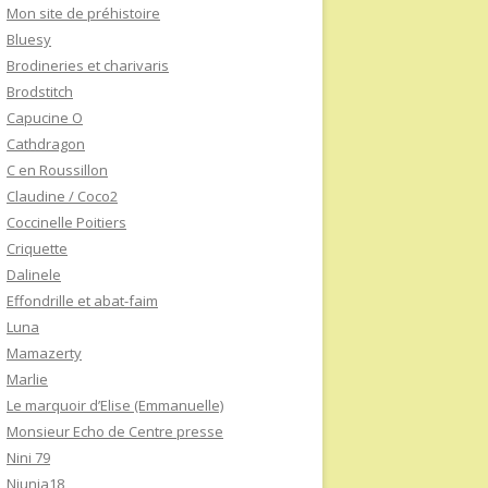
Mon site de préhistoire
Bluesy
Brodineries et charivaris
Brodstitch
Capucine O
Cathdragon
C en Roussillon
Claudine / Coco2
Coccinelle Poitiers
Criquette
Dalinele
Effondrille et abat-faim
Luna
Mamazerty
Marlie
Le marquoir d’Elise (Emmanuelle)
Monsieur Echo de Centre presse
Nini 79
Niunia18