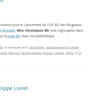
bre
soumise pour le classement du TOP BD des blogueurs
l’invisible
.
Mes chroniques BD
sont regroupées dans
ur la
page BD
dans ma bibliothèque.
 BD
, et marquée avec
alcoolisme
,
autobiographie
,
bande
golie
,
Moscou
,
Nicolaï Maslov
,
Russie
,
Sibérie
,
URSS
, le
25
lippe Lioret