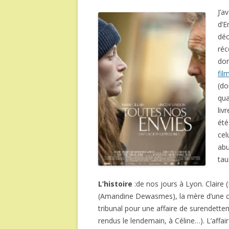
J’a
d’E
déc
ré
don
fil
(do
qua
liv
été
cel
abu
tau
L’histoire
:de nos jours à Lyon. Claire (
(Amandine Dewasmes), la mère d’une copi
tribunal pour une affaire de surendette
rendus le lendemain, à Céline…). L’affair