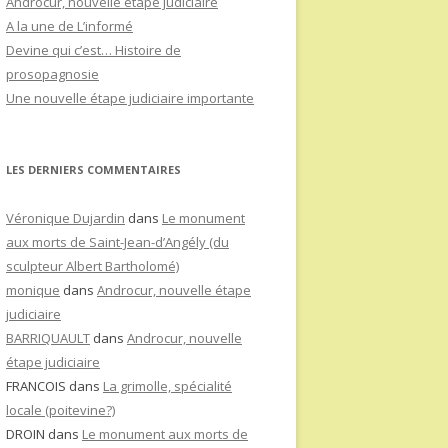
Androcur, nouvelle étape judiciaire
A la une de L’informé
Devine qui c’est… Histoire de
prosopagnosie
Une nouvelle étape judiciaire importante
LES DERNIERS COMMENTAIRES
Véronique Dujardin
dans
Le monument
aux morts de Saint-Jean-d’Angély (du
sculpteur Albert Bartholomé)
monique
dans
Androcur, nouvelle étape
judiciaire
BARRIQUAULT
dans
Androcur, nouvelle
étape judiciaire
FRANCOIS
dans
La grimolle, spécialité
locale (poitevine?)
DROIN
dans
Le monument aux morts de