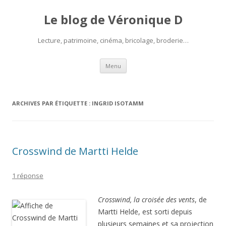
Le blog de Véronique D
Lecture, patrimoine, cinéma, bricolage, broderie…
Aller
Menu
au
contenu
ARCHIVES PAR ÉTIQUETTE :
INGRID ISOTAMM
Crosswind de Martti Helde
1 réponse
Crosswind, la croisée des vents
, de
Martti Helde, est sorti depuis
plusieurs semaines et sa projection