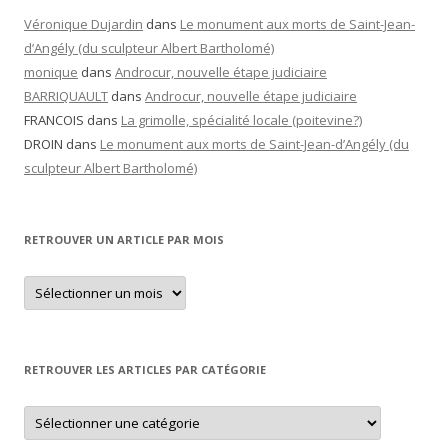
Véronique Dujardin
dans
Le monument aux morts de Saint-Jean-
d’Angély (du sculpteur Albert Bartholomé)
monique
dans
Androcur, nouvelle étape judiciaire
BARRIQUAULT
dans
Androcur, nouvelle étape judiciaire
FRANCOIS
dans
La grimolle, spécialité locale (poitevine?)
DROIN
dans
Le monument aux morts de Saint-Jean-d’Angély (du
sculpteur Albert Bartholomé)
RETROUVER UN ARTICLE PAR MOIS
Retrouver
un
article
par
mois
RETROUVER LES ARTICLES PAR CATÉGORIE
Retrouver
les
articles