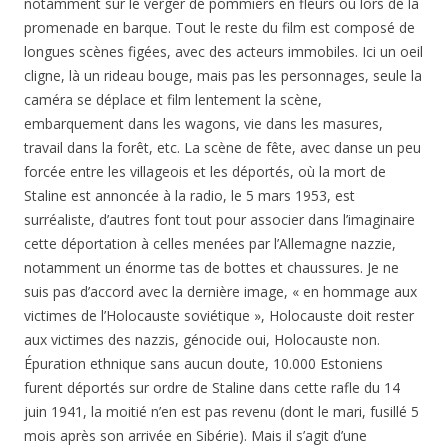
notamment sur le verger de pommiers en fleurs ou lors de la
promenade en barque. Tout le reste du film est composé de
longues scènes figées, avec des acteurs immobiles. Ici un oeil
cligne, là un rideau bouge, mais pas les personnages, seule la
caméra se déplace et film lentement la scène,
embarquement dans les wagons, vie dans les masures,
travail dans la forêt, etc. La scène de fête, avec danse un peu
forcée entre les villageois et les déportés, où la mort de
Staline est annoncée à la radio, le 5 mars 1953, est
surréaliste, d’autres font tout pour associer dans l’imaginaire
cette déportation à celles menées par l’Allemagne nazzie,
notamment un énorme tas de bottes et chaussures. Je ne
suis pas d’accord avec la dernière image, « en hommage aux
victimes de l’Holocauste soviétique », Holocauste doit rester
aux victimes des nazzis, génocide oui, Holocauste non.
Épuration ethnique sans aucun doute, 10.000 Estoniens
furent déportés sur ordre de Staline dans cette rafle du 14
juin 1941, la moitié n’en est pas revenu (dont le mari, fusillé 5
mois après son arrivée en Sibérie). Mais il s’agit d’une