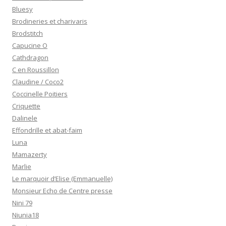
Bluesy
Brodineries et charivaris
Brodstitch
Capucine O
Cathdragon
C en Roussillon
Claudine / Coco2
Coccinelle Poitiers
Criquette
Dalinele
Effondrille et abat-faim
Luna
Mamazerty
Marlie
Le marquoir d’Elise (Emmanuelle)
Monsieur Echo de Centre presse
Nini 79
Niunia18