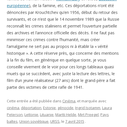
européenne
), de la famine, etc. Ces déportations n’ont été
dénoncées par Krouchtchev qu’en 1956, début du retour des
survivants, et ce n’est que le 14 novembre 1989 que la Russie
reconnaît les crimes staliniens et permet l’ouverture partielle
des archives et l’annonce officielle des décès. Il ne faut pas
minimiser ces crimes contre l’humanité, mais créer
l’amalgame ne sert pas au propos ni à établir la « vérité
historique ». A cette réserve près, qui concerne des mentions
à la fin du film, en générique en quelque sorte, je vous
conseille vivement de le voir pour ces longs tableaux quasi
muets qui se succèdent, avec juste la lecture des lettres, le
film d’un jeune réalisateur (27 ans) dont le grand-père a fait
partie des victimes de cette rafle de 1941.
Cette entrée a été publiée dans
Cinéma
, et marquée avec
cinéma
,
déportation
,
Estonie
,
génocide
,
Ingrid Isotamm
,
Laura
Peterson
,
Lettonie
,
Lituanie
,
Martti Helde
,
Mirt Preegel
,
Pays
baltes
,
Union soviétique
,
URSS
, le
7 avril 2015
.