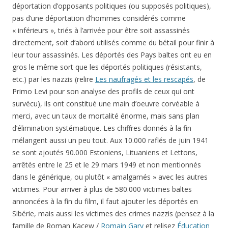
déportation d’opposants politiques (ou supposés politiques),
pas d’une déportation d’hommes considérés comme
« inférieurs », triés à l’arrivée pour être soit assassinés
directement, soit d’abord utilisés comme du bétail pour finir à
leur tour assassinés. Les déportés des Pays baltes ont eu en
gros le même sort que les déportés politiques (résistants,
etc.) par les nazzis (relire
Les naufragés et les rescapés
, de
Primo Levi pour son analyse des profils de ceux qui ont
survécu), ils ont constitué une main d’oeuvre corvéable à
merci, avec un taux de mortalité énorme, mais sans plan
d’élimination systématique. Les chiffres donnés à la fin
mélangent aussi un peu tout. Aux 10.000 raflés de juin 1941
se sont ajoutés 90.000 Estoniens, Lituaniens et Lettons,
arrêtés entre le 25 et le 29 mars 1949 et non mentionnés
dans le générique, ou plutôt « amalgamés » avec les autres
victimes. Pour arriver à plus de 580.000 victimes baltes
annoncées à la fin du film, il faut ajouter les déportés en
Sibérie, mais aussi les victimes des crimes nazzis (pensez à la
famille de Roman Kacew /
Romain Gary
et relisez
Éducation