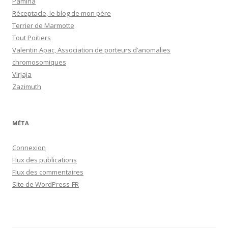
Pamina
Réceptacle, le blog de mon père
Terrier de Marmotte
Tout Poitiers
Valentin Apac, Association de porteurs d’anomalies
chromosomiques
Virjaja
Zazimuth
MÉTA
Connexion
Flux des publications
Flux des commentaires
Site de WordPress-FR