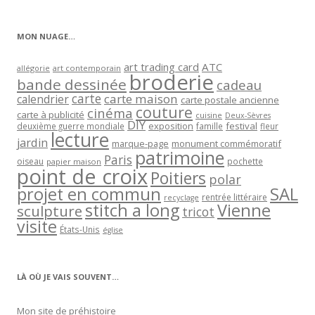
par
catégorie
MON NUAGE…
art trading card
ATC
allégorie
art contemporain
broderie
bande dessinée
cadeau
carte
carte maison
calendrier
carte postale ancienne
couture
cinéma
carte à publicité
cuisine
Deux-Sèvres
DIY
exposition
festival
famille
deuxième guerre mondiale
fleur
lecture
jardin
marque-page
monument commémoratif
patrimoine
Paris
oiseau
papier maison
pochette
point de croix
Poitiers
polar
projet en commun
SAL
rentrée littéraire
recyclage
stitch a long
Vienne
sculpture
tricot
visite
États-Unis
église
LÀ OÙ JE VAIS SOUVENT…
Mon site de préhistoire