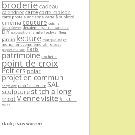
broderie
cadeau
carte
carte maison
calendrier
carte postale ancienne
carte à publicité
couture
cinéma
cuisine
deuxième guerre mondiale
Deux-Sèvres
DIY
exposition
festival
famille
fleur
lecture
jardin
marque-page
monument commémoratif
oiseau
Paris
papier maison
patrimoine
pochette
point de croix
Poitiers
polar
projet en commun
SAL
rentrée littéraire
recyclage
stitch a long
sculpture
Vienne
visite
tricot
États-Unis
église
LÀ OÙ JE VAIS SOUVENT…