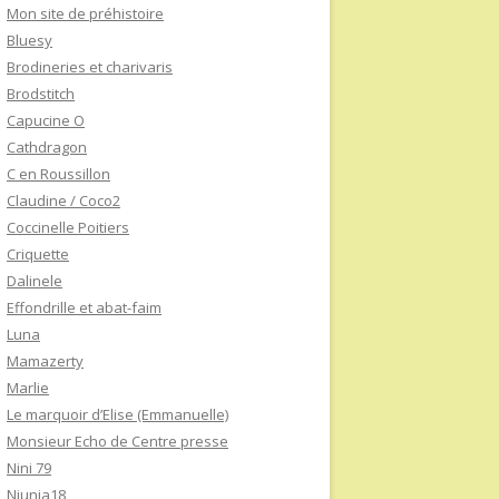
Mon site de préhistoire
Bluesy
Brodineries et charivaris
Brodstitch
Capucine O
Cathdragon
C en Roussillon
Claudine / Coco2
Coccinelle Poitiers
Criquette
Dalinele
Effondrille et abat-faim
Luna
Mamazerty
Marlie
Le marquoir d’Elise (Emmanuelle)
Monsieur Echo de Centre presse
Nini 79
Niunia18