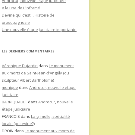
Androcur, nouvelle étape judiciaire
A la une de L’informé
Devine qui c’est… Histoire de
prosopagnosie
Une nouvelle étape judiciaire importante
LES DERNIERS COMMENTAIRES
Véronique Dujardin
dans
Le monument
aux morts de Saint-Jean-d’Angély (du
sculpteur Albert Bartholomé)
monique
dans
Androcur, nouvelle étape
judiciaire
BARRIQUAULT
dans
Androcur, nouvelle
étape judiciaire
FRANCOIS
dans
La grimolle, spécialité
locale (poitevine?)
DROIN
dans
Le monument aux morts de