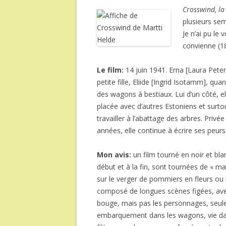
Crosswind, la
plusieurs sem
Je n’ai pu le 
convienne (1
Le film:
14 juin 1941. Erna [Laura Peter
petite fille, Eliide [Ingrid Isotamm], q
des wagons à bestiaux. Lui d’un côté, elle 
placée avec d’autres Estoniens et surto
travailler à l’abattage des arbres. Privée
années, elle continue à écrire ses peur
Mon avis:
un film tourné en noir et bla
début et à la fin, sont tournées de « 
sur le verger de pommiers en fleurs ou 
composé de longues scènes figées, avec 
bouge, mais pas les personnages, seule
embarquement dans les wagons, vie dans