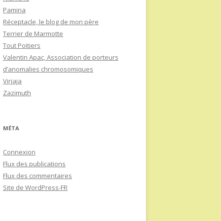
Pamina
Réceptacle, le blog de mon père
Terrier de Marmotte
Tout Poitiers
Valentin Apac, Association de porteurs
d’anomalies chromosomiques
Virjaja
Zazimuth
MÉTA
Connexion
Flux des publications
Flux des commentaires
Site de WordPress-FR