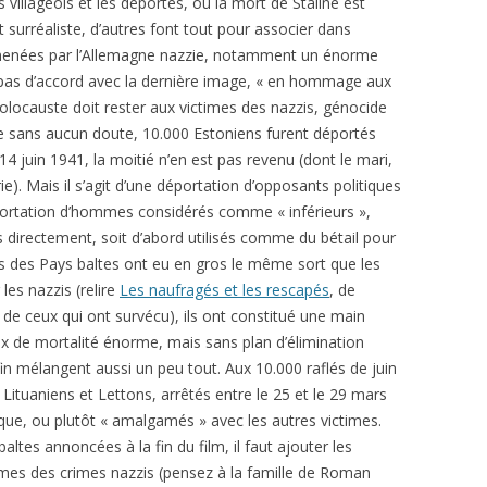
 villageois et les déportés, où la mort de Staline est
 surréaliste, d’autres font tout pour associer dans
s menées par l’Allemagne nazzie, notamment un énorme
s pas d’accord avec la dernière image, « en hommage aux
Holocauste doit rester aux victimes des nazzis, génocide
e sans aucun doute, 10.000 Estoniens furent déportés
14 juin 1941, la moitié n’en est pas revenu (dont le mari,
ie). Mais il s’agit d’une déportation d’opposants politiques
portation d’hommes considérés comme « inférieurs »,
nés directement, soit d’abord utilisés comme du bétail pour
tés des Pays baltes ont eu en gros le même sort que les
 les nazzis (relire
Les naufragés et les rescapés
, de
 de ceux qui ont survécu), ils ont constitué une main
ux de mortalité énorme, mais sans plan d’élimination
fin mélangent aussi un peu tout. Aux 10.000 raflés de juin
Lituaniens et Lettons, arrêtés entre le 25 et le 29 mars
ue, ou plutôt « amalgamés » avec les autres victimes.
altes annoncées à la fin du film, il faut ajouter les
times des crimes nazzis (pensez à la famille de Roman