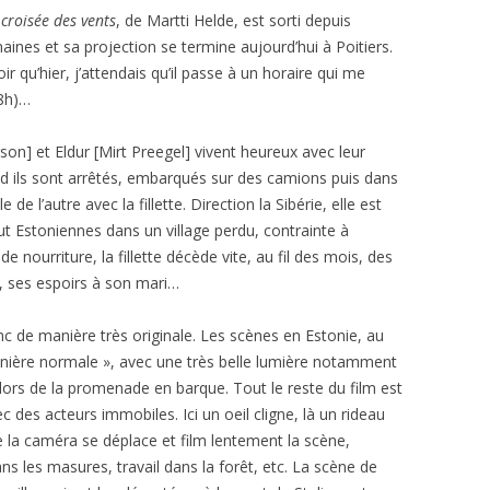
 croisée des vents
, de Martti Helde, est sorti depuis
aines et sa projection se termine aujourd’hui à Poitiers.
voir qu’hier, j’attendais qu’il passe à un horaire qui me
8h)…
son] et Eldur [Mirt Preegel] vivent heureux avec leur
uand ils sont arrêtés, embarqués sur des camions puis dans
de l’autre avec la fillette. Direction la Sibérie, elle est
ut Estoniennes dans un village perdu, contrainte à
 de nourriture, la fillette décède vite, au fil des mois, des
s, ses espoirs à son mari…
nc de manière très originale. Les scènes en Estonie, au
manière normale », avec une très belle lumière notamment
lors de la promenade en barque. Tout le reste du film est
des acteurs immobiles. Ici un oeil cligne, là un rideau
 la caméra se déplace et film lentement la scène,
 les masures, travail dans la forêt, etc. La scène de