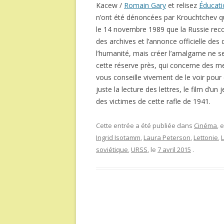
Kacew /
Romain Gary
et relisez
Éducat
n’ont été dénoncées par Krouchtchev qu’
le 14 novembre 1989 que la Russie reconn
des archives et l’annonce officielle des
l’humanité, mais créer l’amalgame ne sert
cette réserve près, qui concerne des men
vous conseille vivement de le voir pour
juste la lecture des lettres, le film d’un
des victimes de cette rafle de 1941.
Cette entrée a été publiée dans
Cinéma
, 
Ingrid Isotamm
,
Laura Peterson
,
Lettonie
,
L
soviétique
,
URSS
, le
7 avril 2015
.