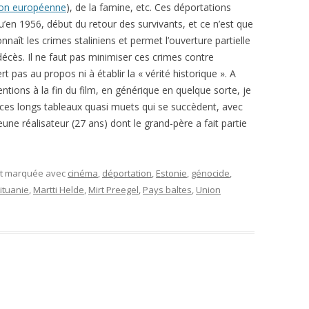
ion européenne
), de la famine, etc. Ces déportations
en 1956, début du retour des survivants, et ce n’est que
aît les crimes staliniens et permet l’ouverture partielle
 décès. Il ne faut pas minimiser ces crimes contre
 pas au propos ni à établir la « vérité historique ». A
tions à la fin du film, en générique en quelque sorte, je
 ces longs tableaux quasi muets qui se succèdent, avec
 jeune réalisateur (27 ans) dont le grand-père a fait partie
et marquée avec
cinéma
,
déportation
,
Estonie
,
génocide
,
ituanie
,
Martti Helde
,
Mirt Preegel
,
Pays baltes
,
Union