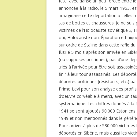
fête, avec danse un peu forcée entre les
annoncée à la radio, le 5 mars 1953, est
l’imaginaire cette déportation à celle
tas de bottes et chaussures. Je ne sui
victimes de l’Holocauste soviétique », 
oui, Holocauste non. Épuration ethniqu
sur ordre de Staline dans cette rafle du 
fusillé 5 mois après son arrivée en Sibér
(ou supposés politiques), pas d’une dé
triés à l’arrivée pour être soit assassi
finir à leur tour assassinés. Les dépor
déportés politiques (résistants, etc.) par
Primo Levi pour son analyse des profils
d’oeuvre corvéable à merci, avec un ta
systématique. Les chiffres donnés à la 
1941 se sont ajoutés 90.000 Estoniens, 
1949 et non mentionnés dans le génériq
Pour arriver à plus de 580.000 victimes b
déportés en Sibérie, mais aussi les vic