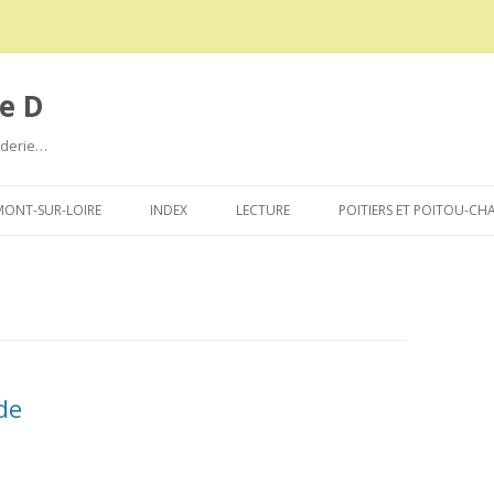
e D
roderie…
Aller
au
ONT-SUR-LOIRE
INDEX
LECTURE
POITIERS ET POITOU-CH
contenu
de