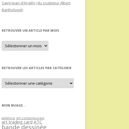
Saint-Jean-d’Angély (du sculpteur Albert
Bartholomé)
RETROUVER UN ARTICLE PAR MOIS
Retrouver
un
article
par
mois
RETROUVER LES ARTICLES PAR CATÉGORIE
Retrouver
les
articles
par
catégorie
MON NUAGE…
allégorie
art contemporain
art trading card
ATC
bande dessinée