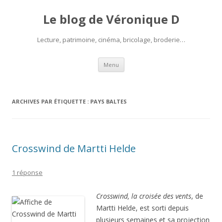
Le blog de Véronique D
Lecture, patrimoine, cinéma, bricolage, broderie…
Aller
Menu
au
contenu
ARCHIVES PAR ÉTIQUETTE :
PAYS BALTES
Crosswind de Martti Helde
1 réponse
Crosswind, la croisée des vents
, de
Martti Helde, est sorti depuis
plusieurs semaines et sa projection