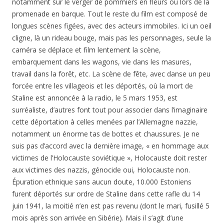
notamment sur le verger de pommiers en fleurs ou lors de la
promenade en barque. Tout le reste du film est composé de
longues scènes figées, avec des acteurs immobiles. Ici un oeil
cligne, là un rideau bouge, mais pas les personnages, seule la
caméra se déplace et film lentement la scène,
embarquement dans les wagons, vie dans les masures,
travail dans la forêt, etc. La scène de fête, avec danse un peu
forcée entre les villageois et les déportés, où la mort de
Staline est annoncée à la radio, le 5 mars 1953, est
surréaliste, d’autres font tout pour associer dans l’imaginaire
cette déportation à celles menées par l’Allemagne nazzie,
notamment un énorme tas de bottes et chaussures. Je ne
suis pas d’accord avec la dernière image, « en hommage aux
victimes de l’Holocauste soviétique », Holocauste doit rester
aux victimes des nazzis, génocide oui, Holocauste non.
Épuration ethnique sans aucun doute, 10.000 Estoniens
furent déportés sur ordre de Staline dans cette rafle du 14
juin 1941, la moitié n’en est pas revenu (dont le mari, fusillé 5
mois après son arrivée en Sibérie). Mais il s’agit d’une