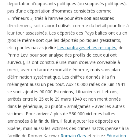
déportation d’opposants politiques (ou supposés politiques),
pas d’une déportation d’hommes considérés comme
« inférieurs », triés à l’arrivée pour être soit assassinés
directement, soit d’abord utilisés comme du bétail pour finir à
leur tour assassinés. Les déportés des Pays baltes ont eu en
gros le même sort que les déportés politiques (résistants,
etc.) par les nazzis (relire
Les naufragés et les rescapés
, de
Primo Levi pour son analyse des profils de ceux qui ont
survécu), ils ont constitué une main d’oeuvre corvéable à
merci, avec un taux de mortalité énorme, mais sans plan
d’élimination systématique. Les chiffres donnés à la fin
mélangent aussi un peu tout. Aux 10.000 raflés de juin 1941
se sont ajoutés 90.000 Estoniens, Lituaniens et Lettons,
arrêtés entre le 25 et le 29 mars 1949 et non mentionnés
dans le générique, ou plutôt « amalgamés » avec les autres
victimes. Pour arriver à plus de 580.000 victimes baltes
annoncées à la fin du film, il faut ajouter les déportés en
Sibérie, mais aussi les victimes des crimes nazzis (pensez à la
famille de Roman Kacew /
Romain Gary
et relisez
Éducation