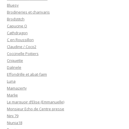
Bluesy
Brodineries et charivaris
Brodstitch
Capucine O
Cathdragon
C en Roussillon
Claudine / Coco2
Coccinelle Poitiers
Criquette
Dalinele
Effondrille et abat-faim
Luna
Mamazerty
Marlie
Le marquoir d’Elise (Emmanuelle)
Monsieur Echo de Centre presse
Nini 79
Niunia18