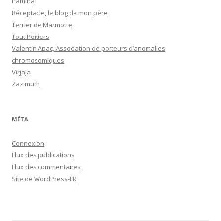
Pamina
Réceptacle, le blog de mon père
Terrier de Marmotte
Tout Poitiers
Valentin Apac, Association de porteurs d’anomalies
chromosomiques
Virjaja
Zazimuth
MÉTA
Connexion
Flux des publications
Flux des commentaires
Site de WordPress-FR