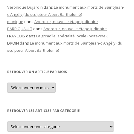
Véronique Dujardin
dans
Le monument aux morts de Saint-Jean-
d’Angély (du sculpteur Albert Bartholomé)
monique
dans
Androcur, nouvelle étape judiciaire
BARRIQUAULT
dans
Androcur, nouvelle étape judiciaire
FRANCOIS
dans
La grimolle, spécialité locale (poitevine?)
DROIN
dans
Le monument aux morts de Saint-Jean-d’Angély (du
sculpteur Albert Bartholomé)
RETROUVER UN ARTICLE PAR MOIS
Retrouver
un
article
par
mois
RETROUVER LES ARTICLES PAR CATÉGORIE
Retrouver
les
articles