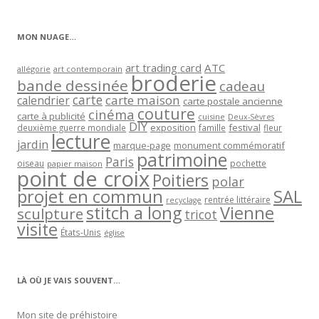
par
catégorie
MON NUAGE…
art trading card
ATC
allégorie
art contemporain
broderie
bande dessinée
cadeau
carte
carte maison
calendrier
carte postale ancienne
couture
cinéma
carte à publicité
cuisine
Deux-Sèvres
DIY
exposition
festival
famille
deuxième guerre mondiale
fleur
lecture
jardin
marque-page
monument commémoratif
patrimoine
Paris
oiseau
papier maison
pochette
point de croix
Poitiers
polar
projet en commun
SAL
rentrée littéraire
recyclage
stitch a long
Vienne
sculpture
tricot
visite
États-Unis
église
LÀ OÙ JE VAIS SOUVENT…
Mon site de préhistoire