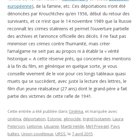
européenne
), de la famine, etc. Ces déportations n’ont été
dénoncées par Krouchtchev qu’en 1956, début du retour des
survivants, et ce n’est que le 14 novembre 1989 que la Russie
reconnaît les crimes staliniens et permet l’ouverture partielle
des archives et l’annonce officielle des décès. Il ne faut pas
minimiser ces crimes contre l’humanité, mais créer
l’amalgame ne sert pas au propos ni à établir la « vérité
historique ». A cette réserve près, qui concerne des mentions
à la fin du film, en générique en quelque sorte, je vous
conseille vivement de le voir pour ces longs tableaux quasi
muets qui se succèdent, avec juste la lecture des lettres, le
film d’un jeune réalisateur (27 ans) dont le grand-père a fait
partie des victimes de cette rafle de 1941.
Cette entrée a été publiée dans
Cinéma
, et marquée avec
cinéma
,
déportation
,
Estonie
,
génocide
,
Ingrid Isotamm
,
Laura
Peterson
,
Lettonie
,
Lituanie
,
Martti Helde
,
Mirt Preegel
,
Pays
baltes
,
Union soviétique
,
URSS
, le
7 avril 2015
.