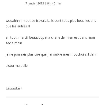
7 janvier 2013 à 9 h 40 min
wouahhhhh tout ce travail..!!…ils sont tous plus beau les uns
que les autres..!!
en tout ,merciii beaucoup ma cherie ,le mien est dans mon
sac a main..
je ne pourrais plus dire que j ai oublié mes mouchoirs..!!..hihi
bisou ma belle
↓
Répondre