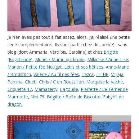
Je n’en avais pas tout à fait assez, alors, j’ai réalisé une petite
série complémentaire…Ils sont partis chez des ami(e)s sans
blog (dont Ammaria, Véro bis, Caroline) et chez
Brigitte
(Brigitbrode)
,
Muriel / Mumu qui brode
,
Milkinise / Anne-Lise
,
Marion / Petite fée Nougat
,
Leti’s et ses bêtises
,
Anne-Marie
/ Brodstitch
,
Valérie / Au fil des fées
,
Tezca
,
Lili HR
,
Virjaja
,
Pamina
,
Cloeti
,
Chris / C en Roussillon
,
Marquise la Vache
,
Criquette 17
,
Mamazerty
,
Cagouille
,
Pierrette / Le Terrier de
Marmotte
,
Nini 79
,
Brigitte / Boîte de Biscotte
,
Faby/fil de
dragon.