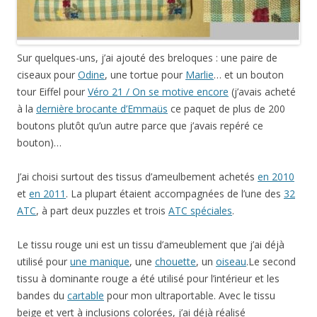
Sur quelques-uns, j’ai ajouté des breloques : une paire de
ciseaux pour
Odine
, une tortue pour
Marlie
… et un bouton
tour Eiffel pour
Véro 21 / On se motive encore
(j’avais acheté
à la
dernière brocante d’Emmaüs
ce paquet de plus de 200
boutons plutôt qu’un autre parce que j’avais repéré ce
bouton)…
J’ai choisi surtout des tissus d’ameulbement achetés
en 2010
et
en 2011
. La plupart étaient accompagnées de l’une des
32
ATC
, à part deux puzzles et trois
ATC spéciales
.
Le tissu rouge uni est un tissu d’ameublement que j’ai déjà
utilisé pour
une manique
, une
chouette
, un
oiseau
.Le second
tissu à dominante rouge a été utilisé pour l’intérieur et les
bandes du
cartable
pour mon ultraportable. Avec le tissu
beige et vert à inclusions colorées, j’ai déjà réalisé