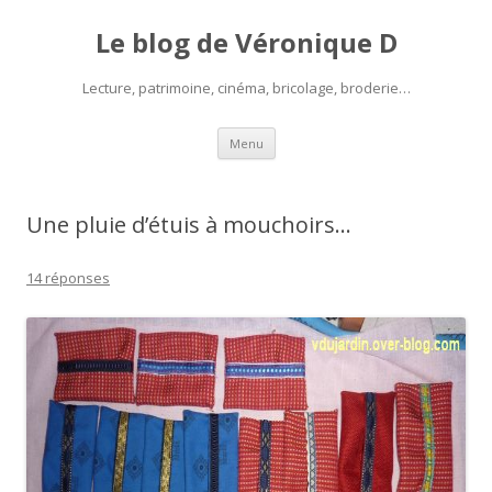
Le blog de Véronique D
Lecture, patrimoine, cinéma, bricolage, broderie…
Aller
Menu
au
contenu
Une pluie d’étuis à mouchoirs…
14 réponses