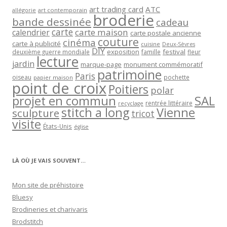
art trading card
ATC
allégorie
art contemporain
broderie
bande dessinée
cadeau
carte
carte maison
calendrier
carte postale ancienne
couture
cinéma
carte à publicité
cuisine
Deux-Sèvres
DIY
exposition
festival
famille
deuxième guerre mondiale
fleur
lecture
jardin
marque-page
monument commémoratif
patrimoine
Paris
oiseau
papier maison
pochette
point de croix
Poitiers
polar
projet en commun
SAL
rentrée littéraire
recyclage
stitch a long
Vienne
sculpture
tricot
visite
États-Unis
église
LÀ OÙ JE VAIS SOUVENT…
Mon site de préhistoire
Bluesy
Brodineries et charivaris
Brodstitch