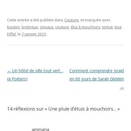
Cette entrée a été publiée dans
Couture
, et marquée avec
bouton
,
breloque
,
ciseaux
,
couture
,
étui à mouchoirs
,
tortue
,
tour
Eiffel
, le
7 janvier 2013
.
Navigation
←
Un hôtel de ville tout vert…
Comment comprendre Israël
des
(à Poitiers)
en 60 jours de Sarah Glidden
articles
→
14 réflexions sur «
Une pluie d’étuis à mouchoirs…
»
ammaria