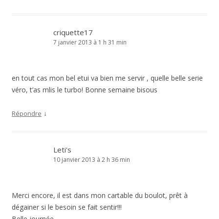
criquette17
7 janvier 2013 à 1 h 31 min
en tout cas mon bel etui va bien me servir , quelle belle serie
véro, t’as mlis le turbo! Bonne semaine bisous
↓
Répondre
Leti's
10 janvier 2013 à 2 h 36 min
Merci encore, il est dans mon cartable du boulot, prêt à
dégainer si le besoin se fait sentir!!!
Belle journée,