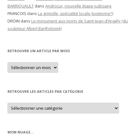
BARRIQUAULT
dans
Androcur, nouvelle étape judiciaire
FRANCOIS
dans
La grimolle, spécialité locale (poitevine?)
DROIN
dans
Le monument aux morts de Saint-Jean-d’Angély (du
sculpteur Albert Bartholomé)
RETROUVER UN ARTICLE PAR MOIS
Retrouver
un
article
par
mois
RETROUVER LES ARTICLES PAR CATÉGORIE
Retrouver
les
articles
par
catégorie
MON NUAGE…