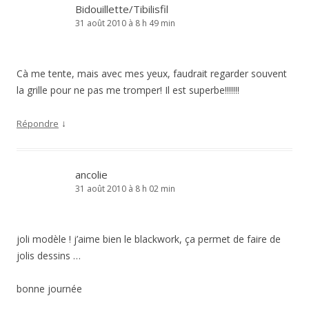
Bidouillette/Tibilisfil
31 août 2010 à 8 h 49 min
Cà me tente, mais avec mes yeux, faudrait regarder souvent
la grille pour ne pas me tromper! Il est superbe!!!!!!!
↓
Répondre
ancolie
31 août 2010 à 8 h 02 min
joli modèle ! j’aime bien le blackwork, ça permet de faire de
jolis dessins …
bonne journée