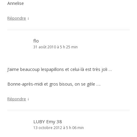
Annelise
↓
Répondre
flo
31 août 2010 à 5 h 25 min
J’aime beaucoup lespapillons et celui-là est très joli …
Bonne-après-midi et gros bisous, on se gèle ….
↓
Répondre
LUBY Emy 38
13 octobre 2012 à 5 h 06 min