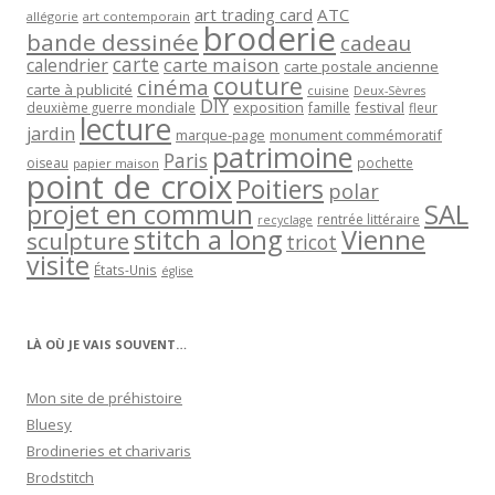
art trading card
ATC
allégorie
art contemporain
broderie
bande dessinée
cadeau
carte
carte maison
calendrier
carte postale ancienne
couture
cinéma
carte à publicité
cuisine
Deux-Sèvres
DIY
exposition
festival
famille
deuxième guerre mondiale
fleur
lecture
jardin
marque-page
monument commémoratif
patrimoine
Paris
oiseau
papier maison
pochette
point de croix
Poitiers
polar
projet en commun
SAL
rentrée littéraire
recyclage
stitch a long
Vienne
sculpture
tricot
visite
États-Unis
église
LÀ OÙ JE VAIS SOUVENT…
Mon site de préhistoire
Bluesy
Brodineries et charivaris
Brodstitch