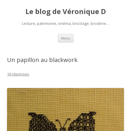
Le blog de Véronique D
Lecture, patrimoine, cinéma, bricolage, broderie…
Aller
Menu
au
contenu
Un papillon au blackwork
16 réponses