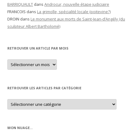
BARRIQUAULT
dans
Androcur, nouvelle étape judiciaire
FRANCOIS
dans
La grimolle, spécialité locale (poitevine?)
DROIN
dans
Le monument aux morts de Saint-Jean-d’Angély (du
sculpteur Albert Bartholomé)
RETROUVER UN ARTICLE PAR MOIS
Retrouver
un
article
par
mois
RETROUVER LES ARTICLES PAR CATÉGORIE
Retrouver
les
articles
par
catégorie
MON NUAGE…