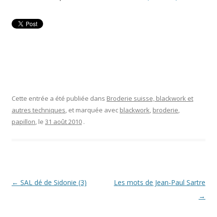
Cette entrée a été publiée dans
Broderie suisse, blackwork et
autres techniques
, et marquée avec
blackwork
,
broderie
,
papillon
, le
31 août 2010
.
Navigation
←
SAL dé de Sidonie (3)
Les mots de Jean-Paul Sartre
des
→
articles