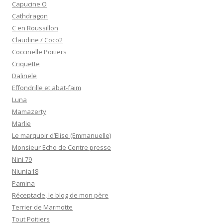
Capucine O
Cathdragon
C en Roussillon
Claudine / Coco2
Coccinelle Poitiers
Criquette
Dalinele
Effondrille et abat-faim
Luna
Mamazerty
Marlie
Le marquoir d’Elise (Emmanuelle)
Monsieur Echo de Centre presse
Nini 79
Niunia18
Pamina
Réceptacle, le blog de mon père
Terrier de Marmotte
Tout Poitiers