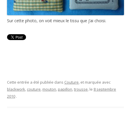
Sur cette photo, on voit mieux le tissu que j’ai choisi.
Cette entrée a été publiée dans
Couture
, et marquée avec
blackwork
,
couture
,
mouton
,
papillon
,
trousse
, le
8 septembre
2010
.