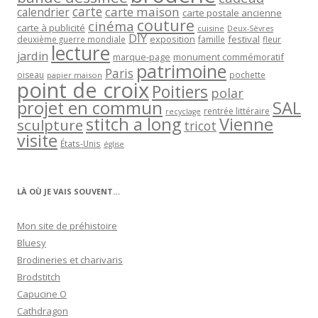
carte
carte maison
calendrier
carte postale ancienne
couture
cinéma
carte à publicité
cuisine
Deux-Sèvres
DIY
exposition
festival
famille
deuxième guerre mondiale
fleur
lecture
jardin
marque-page
monument commémoratif
patrimoine
Paris
oiseau
papier maison
pochette
point de croix
Poitiers
polar
projet en commun
SAL
rentrée littéraire
recyclage
stitch a long
Vienne
sculpture
tricot
visite
États-Unis
église
LÀ OÙ JE VAIS SOUVENT…
Mon site de préhistoire
Bluesy
Brodineries et charivaris
Brodstitch
Capucine O
Cathdragon