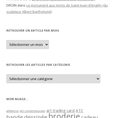
DROIN
dans
Le monument aux morts de Saint-Jean-d’Angély (du
sculpteur Albert Bartholomé)
RETROUVER UN ARTICLE PAR MOIS
Retrouver
un
article
par
mois
RETROUVER LES ARTICLES PAR CATÉGORIE
Retrouver
les
articles
par
catégorie
MON NUAGE…
art trading card
ATC
allégorie
art contemporain
broderie
bande dessinée
cadeau