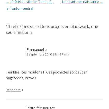
Navigation
←
L’hôtel de ville de Tours (2),
Une carte de naissance
→
des
le fronton central
articles
11 réflexions sur «
Deux projets en blackwork, une
seule finition
»
Emmanuelle
8 septembre 2010 à 8 h 37 min
Terribles, ces moutons !!! Ces pochettes sont super
mignonnes, bravo !
↓
Répondre
P'tite fée nougat