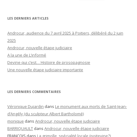
LES DERNIERS ARTICLES
Androcur, audience du 7 avril 2025 à Poitiers, délibéré du 2 juin
2025
Androcur, nouvelle étape judiciaire
A la une de L’informé
Devine qui c’est… Histoire de prosopagnosie
Une nouvelle étape judiciaire importante
LES DERNIERS COMMENTAIRES
Véronique Dujardin
dans
Le monument aux morts de Saint-Jean-
d’Angély (du sculpteur Albert Bartholomé)
monique
dans
Androcur, nouvelle étape judiciaire
BARRIQUAULT
dans
Androcur, nouvelle étape judiciaire
FRANCOIS
dans
La grimolle, spécialité locale (poitevine?)