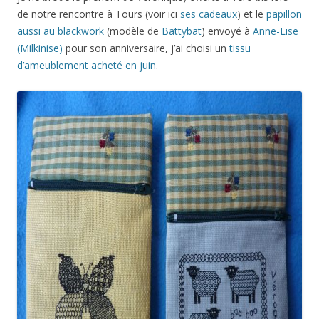
de notre rencontre à Tours (voir ici
ses cadeaux
) et le
papillon
aussi au blackwork
(modèle de
Battybat
) envoyé à
Anne-Lise
(Milkinise)
pour son anniversaire, j’ai choisi un
tissu
d’ameublement acheté en juin
.