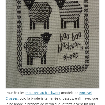
Pour finir les
moutons au blackwork
(modèle de
Kincavel
Crosses
, voici la broderie terminée ci-dessus, enfin, avec que
je ne brode le prénom de Véronique) offerts à Véro bis lors