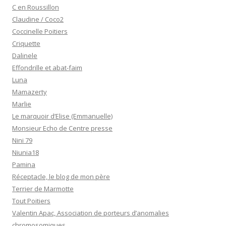
C en Roussillon
Claudine / Coco2
Coccinelle Poitiers
Criquette
Dalinele
Effondrille et abat-faim
Luna
Mamazerty
Marlie
Le marquoir d’Elise (Emmanuelle)
Monsieur Echo de Centre presse
Nini 79
Niunia18
Pamina
Réceptacle, le blog de mon père
Terrier de Marmotte
Tout Poitiers
Valentin Apac, Association de porteurs d’anomalies
chromosomiques