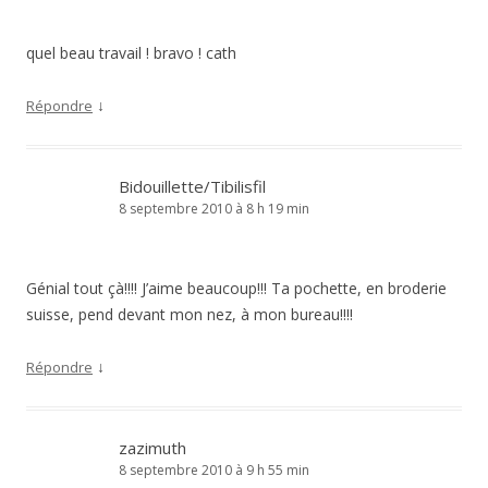
quel beau travail ! bravo ! cath
↓
Répondre
Bidouillette/Tibilisfil
8 septembre 2010 à 8 h 19 min
Génial tout çà!!!! J’aime beaucoup!!! Ta pochette, en broderie
suisse, pend devant mon nez, à mon bureau!!!!
↓
Répondre
zazimuth
8 septembre 2010 à 9 h 55 min