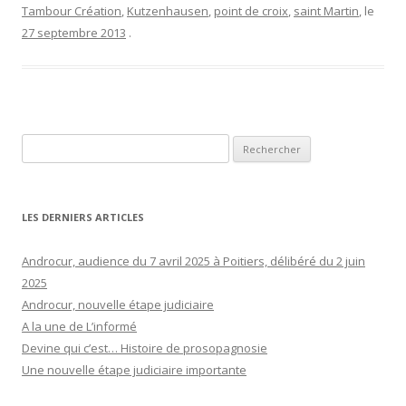
Tambour Création
,
Kutzenhausen
,
point de croix
,
saint Martin
, le
27 septembre 2013
.
Rechercher :
LES DERNIERS ARTICLES
Androcur, audience du 7 avril 2025 à Poitiers, délibéré du 2 juin
2025
Androcur, nouvelle étape judiciaire
A la une de L’informé
Devine qui c’est… Histoire de prosopagnosie
Une nouvelle étape judiciaire importante