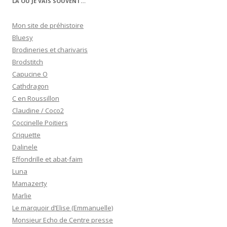
LÀ OÙ JE VAIS SOUVENT…
Mon site de préhistoire
Bluesy
Brodineries et charivaris
Brodstitch
Capucine O
Cathdragon
C en Roussillon
Claudine / Coco2
Coccinelle Poitiers
Criquette
Dalinele
Effondrille et abat-faim
Luna
Mamazerty
Marlie
Le marquoir d’Elise (Emmanuelle)
Monsieur Echo de Centre presse