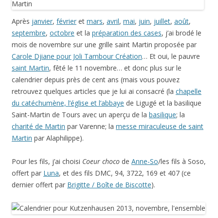
Après
janvier
,
février
et
mars
,
avril
,
mai
,
juin
,
juillet
,
août
,
septembre
,
octobre
et la
préparation des cases
, j’ai brodé le
mois de novembre sur une grille saint Martin proposée par
Carole Djiane pour Joli Tambour Création
… Et oui, le pauvre
saint Martin
, fêté le 11 novembre… et donc plus sur le
calendrier depuis près de cent ans (mais vous pouvez
retrouvez quelques articles que je lui ai consacré (la
chapelle
du catéchumène, l’église et l’abbaye
de Ligugé et la basilique
Saint-Martin de Tours avec un aperçu de la
basilique
; la
charité de Martin
par Varenne; la
messe miraculeuse de saint
Martin
par Alaphilippe).
Pour les fils, j’ai choisi
Coeur choco
de
Anne-So
/les fils à Soso,
offert par
Luna
, et des fils DMC, 94, 3722, 169 et 407 (ce
dernier offert par
Brigitte / Boîte de Biscotte
).