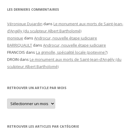
LES DERNIERS COMMENTAIRES
Véronique Dujardin
dans
Le monument aux morts de Saint-Jean-
d’Angély (du sculpteur Albert Bartholomé)
monique
dans
Androcur, nouvelle étape judiciaire
BARRIQUAULT
dans
Androcur, nouvelle étape judiciaire
FRANCOIS
dans
La grimolle, spécialité locale (poitevine?)
DROIN
dans
Le monument aux morts de Saint-Jean-d’Angély (du
sculpteur Albert Bartholomé)
RETROUVER UN ARTICLE PAR MOIS
Retrouver
un
article
par
mois
RETROUVER LES ARTICLES PAR CATÉGORIE