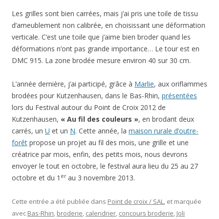
Les grilles sont bien carrées, mais j’ai pris une toile de tissu
d’ameublement non calibrée, en choisissant une déformation
verticale. C’est une toile que j’aime bien broder quand les
déformations n’ont pas grande importance… Le tour est en
DMC 915. La zone brodée mesure environ 40 sur 30 cm.
L’année dernière, j’ai participé, grâce à
Marlie
, aux oriflammes
brodées pour Kutzenhausen, dans le Bas-Rhin,
présentées
lors du Festival autour du Point de Croix 2012 de
Kutzenhausen,
« Au fil des couleurs »
, en brodant deux
carrés, un
U
et un
N
. Cette année, la
maison rurale d’outre-
forêt
propose un projet au fil des mois, une grille et une
créatrice par mois, enfin, des petits mois, nous devrons
envoyer le tout en octobre, le festival aura lieu du 25 au 27
er
octobre et du 1
au 3 novembre 2013.
Cette entrée a été publiée dans
Point de croix / SAL
, et marquée
avec
Bas-Rhin
,
broderie
,
calendrier
,
concours broderie
,
Joli