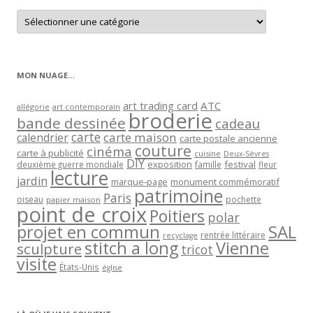
Retrouver
les
articles
par
catégorie
MON NUAGE…
art trading card
ATC
allégorie
art contemporain
broderie
bande dessinée
cadeau
carte
carte maison
calendrier
carte postale ancienne
couture
cinéma
carte à publicité
cuisine
Deux-Sèvres
DIY
exposition
festival
famille
deuxième guerre mondiale
fleur
lecture
jardin
marque-page
monument commémoratif
patrimoine
Paris
oiseau
papier maison
pochette
point de croix
Poitiers
polar
projet en commun
SAL
rentrée littéraire
recyclage
stitch a long
Vienne
sculpture
tricot
visite
États-Unis
église