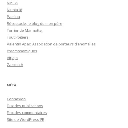
Nini 79
Niunia18
Pamina
Réceptacle, le blog de mon père
Terrier de Marmotte
Tout Poitiers
Valentin Apac, Association de porteurs d’anomalies
chromosomiques
Virjaja
Zazimuth
MÉTA
Connexion
Flux des publications
Flux des commentaires
Site de WordPress-FR