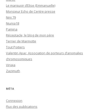
Le marquoir d’Elise (Emmanuelle)
Monsieur Echo de Centre presse
Nini 79
Niunia18
Pamina
Réceptacle, le blog de mon père
Terrier de Marmotte
Tout Poitiers
Valentin Apac, Association de porteurs d’anomalies
chromosomiques
Virjaja
Zazimuth
MÉTA
Connexion
Flux des publications