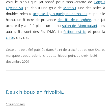
voici le hibou que j’ai brodé pour l’anniversaire de
Fany /
Glycine 54
. J’ai choisi une grille de
Mamou
, une des toiles à
doubles-rideaux
acquise il y a quelques semaines
et pour le
hibou, un fil ocre de provence
des fils de morphée
, que j’ai
acheté il y a déjà plus d’un an au
salon de Moncoutant
. Les
autres fils sont des fils DMC. La
finition est ici
et pour la
carte
, clic, clic.
Cette entrée a été publiée dans
Point de croix / autres que SAL
, et
marquée avec
broderie
,
chouette
,
hibou
,
point de croix
, le
26
décembre 2009
.
Deux hiboux en frivolité…
10 réponses