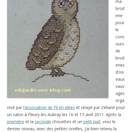
ma
brod
erie
pour
le
conc
ours
de
brod
eries
d’ois
eaux
sauv
ages
orga
nisé par
l’association de Fil en idées
et relayé par Zéliane pour
un salon à Fleury-les-Aubray les 16 et 17 avril 2011. Après la
première
et la
seconde
chouettes et un
petit piaf
, voici le
dernier oiseau, avec des petites oreilles, j’ai bien retenu la