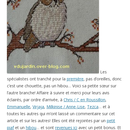
Les
spécialistes ont tranché pour la
première
, pas d’oreilles, donc
c’est une chouette, pas un hibou… Voici sa petite sœur sur
l’autre branche! Affaire à suivre et merci pour leurs avis
éclairés, par ordre d’arrivée, à
Chris / C en Roussillon
,
Emmanuelle
,
Virjaja
,
Milkinise / Anne-Lise
,
Tezca
… et à
toutes les autres qui m’ont laissé un commentaire sur cet
article et sur les autres! Elles ont été rejointes par un
petit
piaf
et un
hibou
… et sont
revenues ici
avec un petit bonus. Et