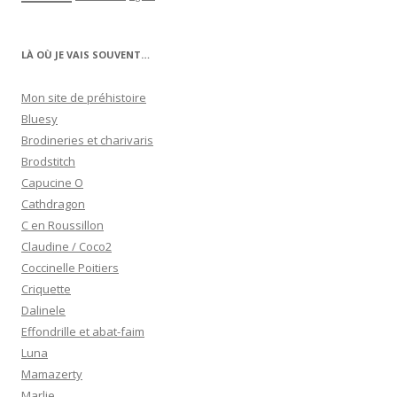
LÀ OÙ JE VAIS SOUVENT…
Mon site de préhistoire
Bluesy
Brodineries et charivaris
Brodstitch
Capucine O
Cathdragon
C en Roussillon
Claudine / Coco2
Coccinelle Poitiers
Criquette
Dalinele
Effondrille et abat-faim
Luna
Mamazerty
Marlie