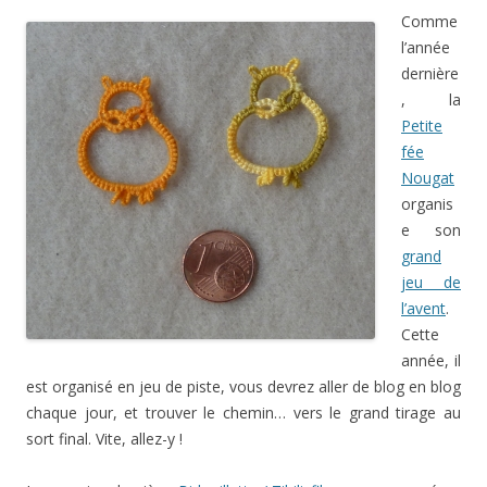
Comme
l’année
dernière
, la
Petite
fée
Nougat
organis
e son
grand
jeu de
l’avent
.
Cette
année, il
est organisé en jeu de piste, vous devrez aller de blog en blog
chaque jour, et trouver le chemin… vers le grand tirage au
sort final. Vite, allez-y !