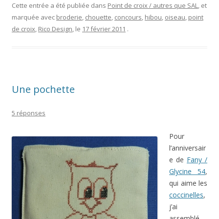
Cette entrée a été publiée dans
Point de croix / autres que SAL
, et
marquée avec
broderie
,
chouette
,
concours
,
hibou
,
oiseau
,
point
de croix
,
Rico Design
, le
17 février 2011
.
Une pochette
5 réponses
Pour
l’anniversair
e de
Fany /
Glycine 54
,
qui aime les
coccinelles
,
j’ai
assemblé