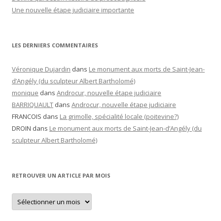
Une nouvelle étape judiciaire importante
LES DERNIERS COMMENTAIRES
Véronique Dujardin
dans
Le monument aux morts de Saint-Jean-
d’Angély (du sculpteur Albert Bartholomé)
monique
dans
Androcur, nouvelle étape judiciaire
BARRIQUAULT
dans
Androcur, nouvelle étape judiciaire
FRANCOIS
dans
La grimolle, spécialité locale (poitevine?)
DROIN
dans
Le monument aux morts de Saint-Jean-d’Angély (du
sculpteur Albert Bartholomé)
RETROUVER UN ARTICLE PAR MOIS
Retrouver
un
article
par