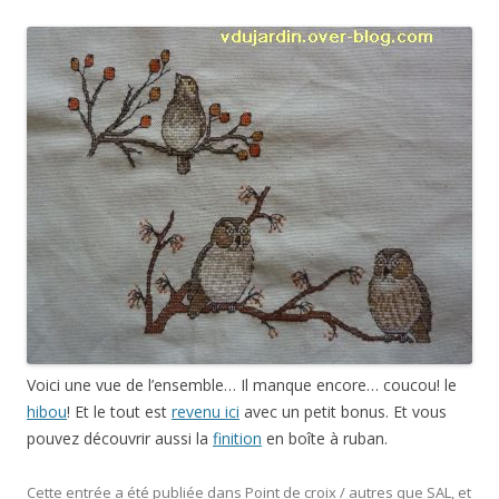
Voici une vue de l’ensemble… Il manque encore… coucou! le
hibou
! Et le tout est
revenu ici
avec un petit bonus. Et vous
pouvez découvrir aussi la
finition
en boîte à ruban.
Cette entrée a été publiée dans
Point de croix / autres que SAL
, et