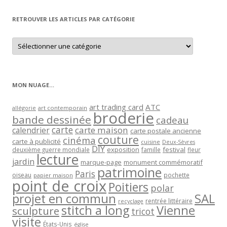
mois
RETROUVER LES ARTICLES PAR CATÉGORIE
Retrouver
les
articles
par
catégorie
MON NUAGE…
art trading card
ATC
allégorie
art contemporain
broderie
bande dessinée
cadeau
carte
carte maison
calendrier
carte postale ancienne
couture
cinéma
carte à publicité
cuisine
Deux-Sèvres
DIY
exposition
festival
famille
deuxième guerre mondiale
fleur
lecture
jardin
marque-page
monument commémoratif
patrimoine
Paris
oiseau
papier maison
pochette
point de croix
Poitiers
polar
projet en commun
SAL
rentrée littéraire
recyclage
stitch a long
Vienne
sculpture
tricot
visite
États-Unis
église