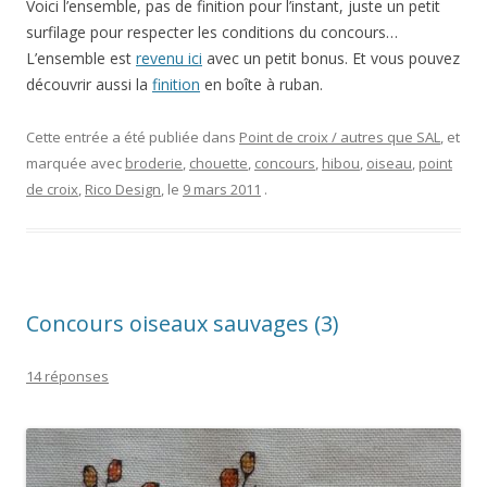
Voici l’ensemble, pas de finition pour l’instant, juste un petit
surfilage pour respecter les conditions du concours…
L’ensemble est
revenu ici
avec un petit bonus. Et vous pouvez
découvrir aussi la
finition
en boîte à ruban.
Cette entrée a été publiée dans
Point de croix / autres que SAL
, et
marquée avec
broderie
,
chouette
,
concours
,
hibou
,
oiseau
,
point
de croix
,
Rico Design
, le
9 mars 2011
.
Concours oiseaux sauvages (3)
14 réponses