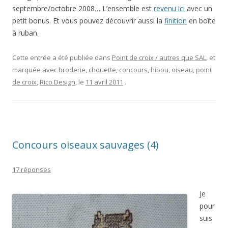
septembre/octobre 2008… L’ensemble est
revenu ici
avec un
petit bonus. Et vous pouvez découvrir aussi la
finition
en boîte
à ruban.
Cette entrée a été publiée dans
Point de croix / autres que SAL
, et
marquée avec
broderie
,
chouette
,
concours
,
hibou
,
oiseau
,
point
de croix
,
Rico Design
, le
11 avril 2011
.
Concours oiseaux sauvages (4)
17 réponses
Je
pour
suis