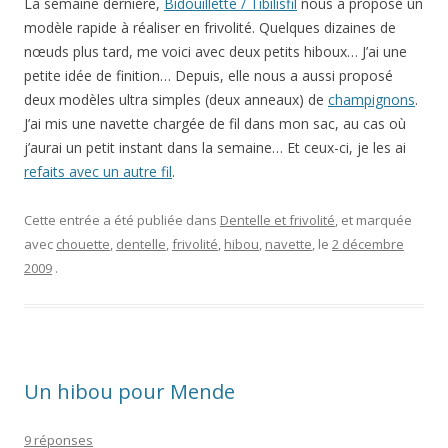
La semaine dernière,
Bidouillette / Tibilisfil
nous a proposé un
modèle rapide à réaliser en frivolité. Quelques dizaines de
nœuds plus tard, me voici avec deux petits hiboux… J’ai une
petite idée de finition… Depuis, elle nous a aussi proposé
deux modèles ultra simples (deux anneaux) de
champignons
.
J’ai mis une navette chargée de fil dans mon sac, au cas où
j’aurai un petit instant dans la semaine… Et ceux-ci, je les ai
refaits avec un autre fil
.
Cette entrée a été publiée dans
Dentelle et frivolité
, et marquée
avec
chouette
,
dentelle
,
frivolité
,
hibou
,
navette
, le
2 décembre
2009
.
Un hibou pour Mende
9 réponses