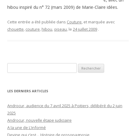
hibou inspiré du n° 72 (mars 2009) de Marie-Claire idées.
Cette entrée a été publiée dans
Couture
, et marquée avec
chouette
,
couture
,
hibou
,
oiseau
, le
24 juillet 2009
.
Rechercher :
LES DERNIERS ARTICLES
Androcur, audience du 7 avril 2025 à Poitiers, délibéré du 2 juin
2025
Androcur, nouvelle étape judiciaire
A la une de L’informé
Devine qui c’est… Histoire de prosopagnosie