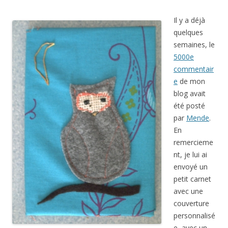
Il y a déjà
quelques
semaines, le
5000e
commentair
e
de mon
blog avait
été posté
par
Mende
.
En
remercieme
nt, je lui ai
envoyé un
petit carnet
avec une
couverture
personnalisé
e, avec un