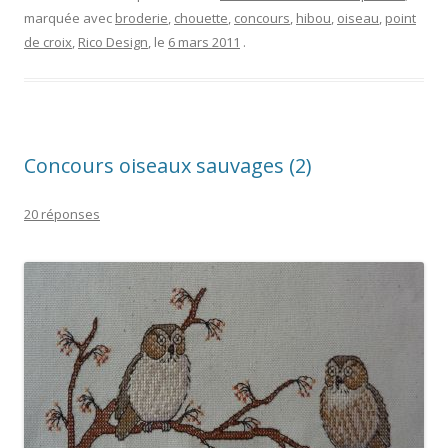
marquée avec
broderie
,
chouette
,
concours
,
hibou
,
oiseau
,
point
de croix
,
Rico Design
, le
6 mars 2011
.
Concours oiseaux sauvages (2)
20 réponses