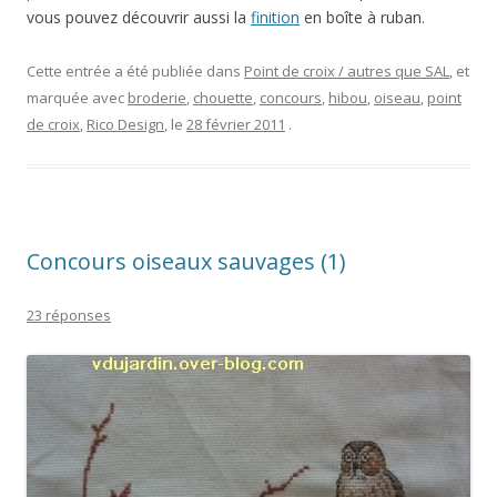
vous pouvez découvrir aussi la
finition
en boîte à ruban.
Cette entrée a été publiée dans
Point de croix / autres que SAL
, et
marquée avec
broderie
,
chouette
,
concours
,
hibou
,
oiseau
,
point
de croix
,
Rico Design
, le
28 février 2011
.
Concours oiseaux sauvages (1)
23 réponses