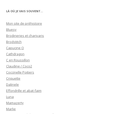
LÀ OÙ JE VAIS SOUVENT…
Mon site de préhistoire
Bluesy
Brodineries et charivaris
Brodstitch
Capucine O
Cathdragon
C en Roussillon
Claudine / Coco2
Coccinelle Poitiers
Criquette
Dalinele
Effondrille et abat-faim
Luna
Mamazerty
Marlie