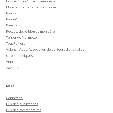
Le marquoir d’Elise (Emmanuelle)
Monsieur Echo de Centre presse
Nini 79
Niunia18
Pamina
Réceptacle, le blog de mon père
Terrier de Marmotte
Tout Poitiers
Valentin Apac, Association de porteurs d’anomalies
chromosomiques
Virjaja
Zazimuth
MÉTA
Connexion
Flux des publications
Flux des commentaires