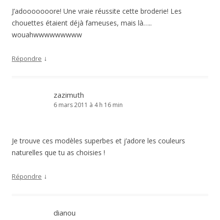
J’adooooooore! Une vraie réussite cette broderie! Les
chouettes étaient déjà fameuses, mais là…..
wouahwwwwwwwww
↓
Répondre
zazimuth
6 mars 2011 à 4 h 16 min
Je trouve ces modèles superbes et j’adore les couleurs
naturelles que tu as choisies !
↓
Répondre
dianou