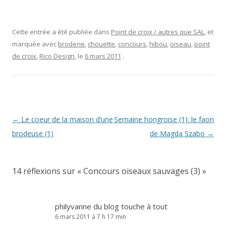
Cette entrée a été publiée dans
Point de croix / autres que SAL
, et
marquée avec
broderie
,
chouette
,
concours
,
hibou
,
oiseau
,
point
de croix
,
Rico Design
, le
6 mars 2011
.
Navigation
←
Le coeur de la maison d’une
Semaine hongroise (1): le faon
des
brodeuse (1)
de Magda Szabo
→
articles
14 réflexions sur «
Concours oiseaux sauvages (3)
»
philyvanne du blog touche à tout
6 mars 2011 à 7 h 17 min