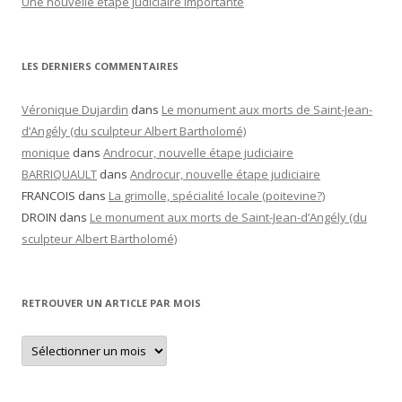
Une nouvelle étape judiciaire importante
LES DERNIERS COMMENTAIRES
Véronique Dujardin
dans
Le monument aux morts de Saint-Jean-
d’Angély (du sculpteur Albert Bartholomé)
monique
dans
Androcur, nouvelle étape judiciaire
BARRIQUAULT
dans
Androcur, nouvelle étape judiciaire
FRANCOIS
dans
La grimolle, spécialité locale (poitevine?)
DROIN
dans
Le monument aux morts de Saint-Jean-d’Angély (du
sculpteur Albert Bartholomé)
RETROUVER UN ARTICLE PAR MOIS
Retrouver
un
article
par
mois