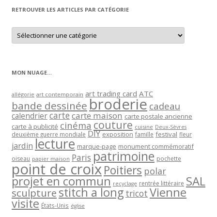
RETROUVER LES ARTICLES PAR CATÉGORIE
Retrouver
les
articles
par
catégorie
MON NUAGE…
art trading card
ATC
allégorie
art contemporain
broderie
bande dessinée
cadeau
carte
carte maison
calendrier
carte postale ancienne
couture
cinéma
carte à publicité
cuisine
Deux-Sèvres
DIY
exposition
festival
famille
deuxième guerre mondiale
fleur
lecture
jardin
marque-page
monument commémoratif
patrimoine
Paris
oiseau
papier maison
pochette
point de croix
Poitiers
polar
projet en commun
SAL
rentrée littéraire
recyclage
stitch a long
Vienne
sculpture
tricot
visite
États-Unis
église