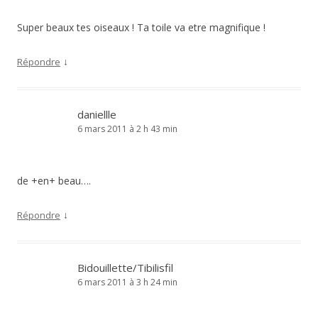
Super beaux tes oiseaux ! Ta toile va etre magnifique !
↓
Répondre
daniellle
6 mars 2011 à 2 h 43 min
de +en+ beau….
↓
Répondre
Bidouillette/Tibilisfil
6 mars 2011 à 3 h 24 min