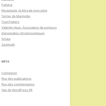
Pamina
Réceptacle, le blog de mon père
Terrier de Marmotte
Tout Poitiers
Valentin Apac, Association de porteurs
d’anomalies chromosomiques
Virjaja
Zazimuth
MÉTA
Connexion
Flux des publications
Flux des commentaires
Site de WordPress-FR