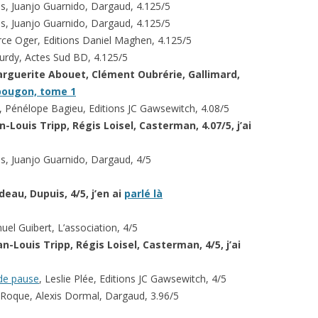
es, Juanjo Guarnido, Dargaud, 4.125/5
es, Juanjo Guarnido, Dargaud, 4.125/5
urce Oger, Editions Daniel Maghen, 4.125/5
ourdy, Actes Sud BD, 4.125/5
arguerite Abouet, Clément Oubrérie, Gallimard,
pougon, tome 1
, Pénélope Bagieu, Editions JC Gawsewitch, 4.08/5
an-Louis Tripp, Régis Loisel, Casterman, 4.07/5, j’ai
es, Juanjo Guarnido, Dargaud, 4/5
eau, Dupuis, 4/5, j’en ai
parlé là
el Guibert, L’association, 4/5
ean-Louis Tripp, Régis Loisel, Casterman, 4/5
, j’ai
 de pause
, Leslie Plée, Editions JC Gawsewitch, 4/5
Roque, Alexis Dormal, Dargaud, 3.96/5