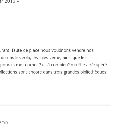
er 2010
»
ourant, faute de place nous voudrions vendre nos
s dumas les zola, les jules verne, ainsi que les
e pourais me tourner ? et à combien? ma fille a récupéré
ollections sont encore dans trois grandes bibliothèques !
0 min