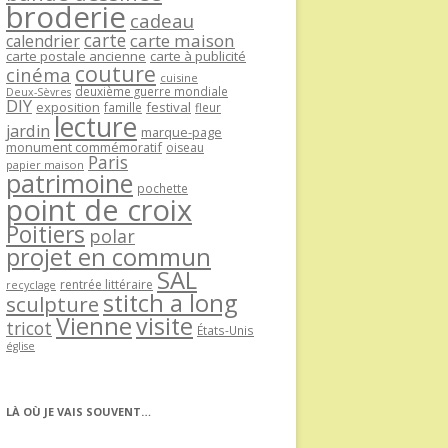
broderie
cadeau
carte
carte maison
calendrier
carte postale ancienne
carte à publicité
couture
cinéma
cuisine
deuxième guerre mondiale
Deux-Sèvres
DIY
exposition
festival
famille
fleur
lecture
jardin
marque-page
monument commémoratif
oiseau
Paris
papier maison
patrimoine
pochette
point de croix
Poitiers
polar
projet en commun
SAL
rentrée littéraire
recyclage
stitch a long
sculpture
Vienne
visite
tricot
États-Unis
église
LÀ OÙ JE VAIS SOUVENT…