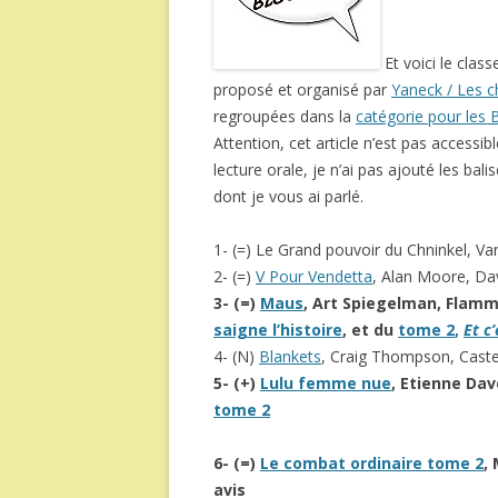
Et voici le cla
proposé et organisé par
Yaneck / Les ch
regroupées dans la
catégorie pour les
Attention, cet article n’est pas accessib
lecture orale, je n’ai pas ajouté les bal
dont je vous ai parlé.
1- (=) Le Grand pouvoir du Chninkel, V
2- (=)
V Pour Vendetta
, Alan Moore, Dav
3- (=)
Maus
, Art Spiegelman, Flamm
saigne l’histoire
,
et du
tome 2
,
Et c
4- (N)
Blankets
, Craig Thompson, Cast
5- (+)
Lulu femme nue
, Etienne Davo
tome 2
6- (=)
Le combat ordinaire tome 2
,
avis