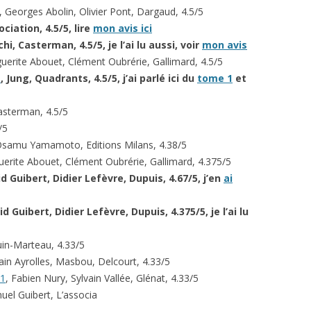
, Georges Abolin, Olivier Pont, Dargaud, 4.5/5
ociation, 4.5/5, lire
mon avis ici
chi, Casterman, 4.5/5, je l’ai lu aussi, voir
mon avis
uerite Abouet, Clément Oubrérie, Gallimard, 4.5/5
1
, Jung, Quadrants, 4.5/5
, j’ai parlé ici du
tome 1
et
Casterman, 4.5/5
/5
Osamu Yamamoto, Editions Milans, 4.38/5
uerite Abouet, Clément Oubrérie, Gallimard, 4.375/5
id Guibert, Didier Lefèvre, Dupuis, 4.67/5, j’en
ai
Guibert, Didier Lefèvre, Dupuis, 4.375/5, je l’ai lu
uin-Marteau, 4.33/5
lain Ayrolles, Masbou, Delcourt, 4.33/5
 1
, Fabien Nury, Sylvain Vallée, Glénat, 4.33/5
el Guibert, L’associa