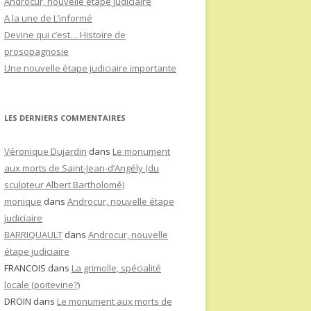
Androcur, nouvelle étape judiciaire
A la une de L’informé
Devine qui c’est… Histoire de
prosopagnosie
Une nouvelle étape judiciaire importante
LES DERNIERS COMMENTAIRES
Véronique Dujardin
dans
Le monument
aux morts de Saint-Jean-d’Angély (du
sculpteur Albert Bartholomé)
monique
dans
Androcur, nouvelle étape
judiciaire
BARRIQUAULT
dans
Androcur, nouvelle
étape judiciaire
FRANCOIS
dans
La grimolle, spécialité
locale (poitevine?)
DROIN
dans
Le monument aux morts de