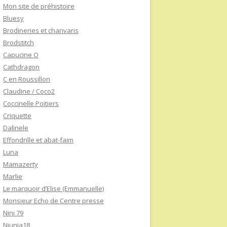
Mon site de préhistoire
Bluesy
Brodineries et charivaris
Brodstitch
Capucine O
Cathdragon
C en Roussillon
Claudine / Coco2
Coccinelle Poitiers
Criquette
Dalinele
Effondrille et abat-faim
Luna
Mamazerty
Marlie
Le marquoir d’Elise (Emmanuelle)
Monsieur Echo de Centre presse
Nini 79
Niunia18