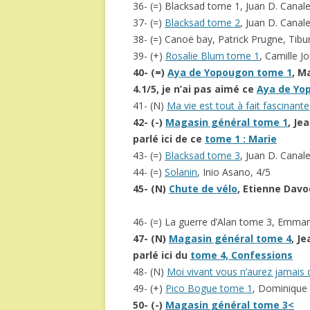
36- (=) Blacksad tome 1, Juan D. Canal
37- (=)
Blacksad tome 2
, Juan D. Canal
38- (=) Canoë bay, Patrick Prugne, Tib
39- (+)
Rosalie Blum tome 1
, Camille J
40- (=)
Aya de Yopougon tome 1
, M
4.1/5, je n’ai pas aimé ce
Aya de Yo
41- (N)
Ma vie est tout à fait fascinante
42- (-)
Magasin général tome 1
, Je
parlé ici de ce
tome 1 : Marie
43- (=)
Blacksad tome 3
, Juan D. Canal
44- (=)
Solanin
, Inio Asano, 4/5
45- (N)
Chute de vélo
, Etienne Davod
46- (=) La guerre d’Alan tome 3, Emmanu
47- (N)
Magasin général tome 4
, J
parlé ici du
tome 4, Confessions
48- (N)
Moi vivant vous n’aurez jamais
49- (+)
Pico Bogue tome 1
, Dominique 
50- (-)
Magasin général tome 3<