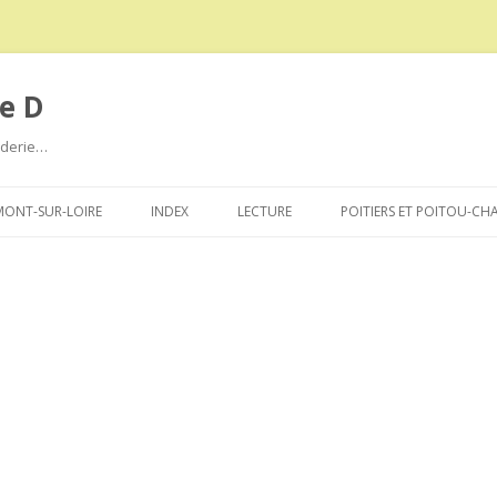
e D
roderie…
Aller
au
ONT-SUR-LOIRE
INDEX
LECTURE
POITIERS ET POITOU-CH
contenu