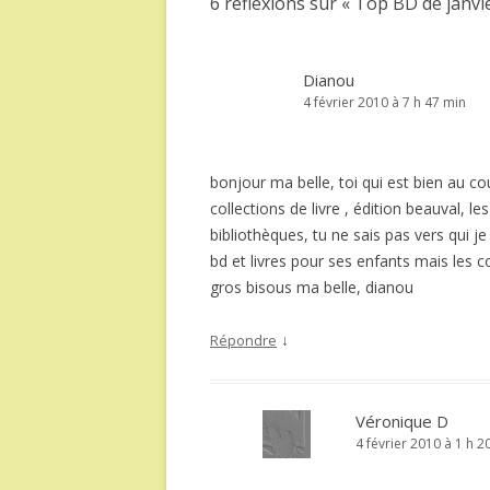
6 réflexions sur «
Top BD de janvi
Dianou
4 février 2010 à 7 h 47 min
bonjour ma belle, toi qui est bien au c
collections de livre , édition beauval, le
bibliothèques, tu ne sais pas vers qui j
bd et livres pour ses enfants mais les c
gros bisous ma belle, dianou
↓
Répondre
Véronique D
4 février 2010 à 1 h 2