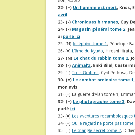
tion, 4.33/5
22- (=)
Un homme est mort
, Kriss,
avril
23- (-)
Chroniques birmanes
, Guy De
24- (-)
Magasin général tome 2
, Je
ai
parlé ici
25- (N)
Joséphine tome 1
, Pénélope Ba
26- (=)
L’âme du Kyudo
, Hiroshi Hirata,
27- (N)
Le chat du rabbin tome 2
, J
28- (-)
Animal’Z
, Enki Bilal, Casterm
29- (=)
Trois Ombres
, Cyril Pedrosa, De
30- (=)
Le combat ordinaire tome 1
mon avis
31- (=) La guerre d’Alan tome 1, Emmanu
32- (=)
Le photographe tome 3
, Dav
parlé
ici
33- (=)
Les aventures rocambolesques
34- (=)
Où le regard ne porte pas tome
35- (=)
Le triangle secret tome 2
, Didie