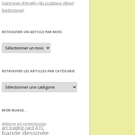
Saint-Jean-d’Angély (du sculpteur Albert
Bartholomé)
RETROUVER UN ARTICLE PAR MOIS
Retrouver
un
article
par
mois
RETROUVER LES ARTICLES PAR CATÉGORIE
Retrouver
les
articles
par
catégorie
MON NUAGE…
allégorie
art contemporain
art trading card
ATC
bande dessinée