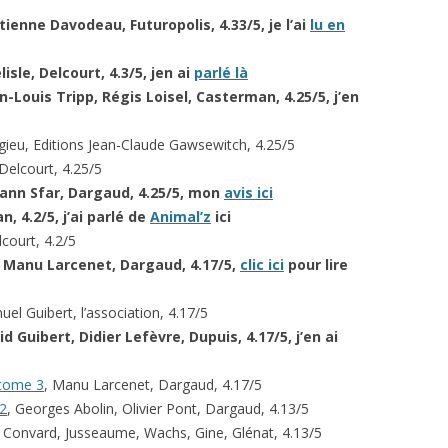
 Etienne Davodeau, Futuropolis, 4.33/5, je l’ai
lu en
lisle, Delcourt, 4.3/5, jen ai
parlé là
an-Louis Tripp, Régis Loisel, Casterman, 4.25/5
, j’en
gieu, Editions Jean-Claude Gawsewitch, 4.25/5
 Delcourt, 4.25/5
oann Sfar, Dargaud, 4.25/5, mon
avis ici
an, 4.2/5
, j’ai parlé de
Animal’z
ici
lcourt, 4.2/5
, Manu Larcenet, Dargaud, 4.17/5,
clic ici
pour lire
el Guibert, l’association, 4.17/5
id Guibert, Didier Lefèvre, Dupuis, 4.17/5, j’en ai
 tome 3
, Manu Larcenet, Dargaud, 4.17/5
 2
, Georges Abolin, Olivier Pont, Dargaud, 4.13/5
r Convard, Jusseaume, Wachs, Gine, Glénat, 4.13/5