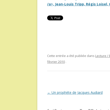
/a>, Jean-Louis Tripp, Régis Loisel
Cette entrée a été publiée dans
Lecture /
février 2010
.
Navigation
←
Un prophète de Jacques Audiard
des
articles