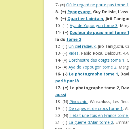
7- (=)
Où le regard ne porte pas tome 1
8- (=)
Pyongyang
, Guy Delisle, L’ass
9- (=)
Quartier Lointain
, Jirô Tanigu
10- ( =)
Aya de Yopougon tome 3
, Marg
11- (=)
Couleur de peau miel tome 
là du
tome 2
12- (=)
Un ciel radieux
, Jirô Taniguchi, 
13- (=)
Rides
, Pablo Roca, Delcourt, 4.4
14- (=)
L’orchestre des doigts tome 1
, 
15- (=)
Aya de Yopougon tome 2
, Marg
16- (-)
Le photographe tome 1
, Dav
parlé par là
17- (=) Le photographe tome 2, David 
aussi
18- (N)
Pinocchio
, Winschluss, Les Req
19- (=)
De capes et de crocs tome 1
, A
20- (N)
Il était une fois en France tome
21- (=)
La guerre d’Alan tome 2
, Emmanu