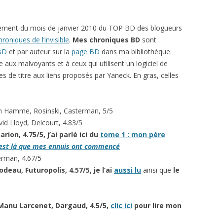
ssement du mois de janvier 2010 du TOP BD des blogueurs
roniques de l’invisible
.
Mes chroniques BD
sont
 BD
et par auteur sur la
page BD
dans ma bibliothèque.
le aux malvoyants et à ceux qui utilisent un logiciel de
ises de titre aux liens proposés par Yaneck. En gras, celles
an Hamme, Rosinski, Casterman, 5/5
id Lloyd, Delcourt, 4.83/5
arion, 4.75/5
,
j’ai parlé ici du
tome 1 : mon père
’est là que mes ennuis ont commencé
erman, 4.67/5
deau, Futuropolis, 4.57/5, je l’ai
aussi lu
ainsi que
le
 Manu Larcenet, Dargaud, 4.5/5,
clic ici
pour lire mon