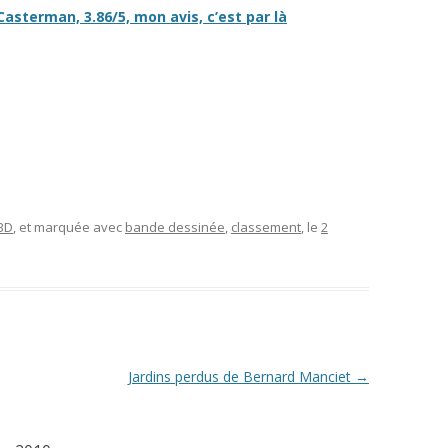
, Casterman, 3.86/5, mon avis,
c’est par là
 BD
, et marquée avec
bande dessinée
,
classement
, le
2
Jardins perdus de Bernard Manciet
→