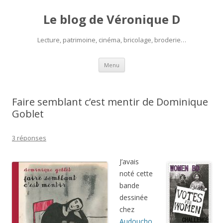
Le blog de Véronique D
Lecture, patrimoine, cinéma, bricolage, broderie…
Aller
Menu
au
contenu
Faire semblant c’est mentir de Dominique
Goblet
3 réponses
J’avais
noté cette
bande
dessinée
chez
Audoucho