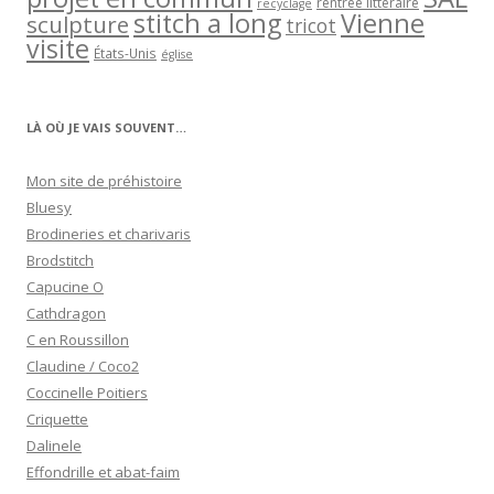
rentrée littéraire
recyclage
stitch a long
Vienne
sculpture
tricot
visite
États-Unis
église
LÀ OÙ JE VAIS SOUVENT…
Mon site de préhistoire
Bluesy
Brodineries et charivaris
Brodstitch
Capucine O
Cathdragon
C en Roussillon
Claudine / Coco2
Coccinelle Poitiers
Criquette
Dalinele
Effondrille et abat-faim