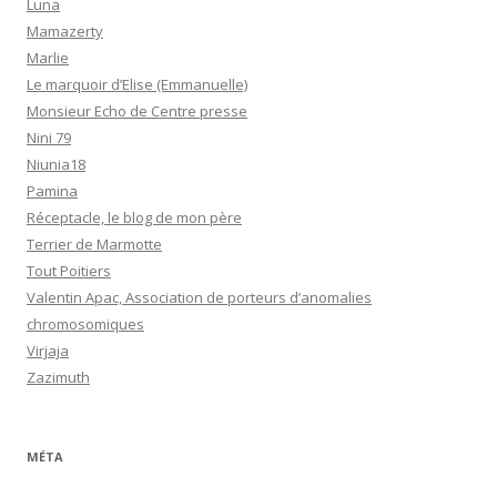
Luna
Mamazerty
Marlie
Le marquoir d’Elise (Emmanuelle)
Monsieur Echo de Centre presse
Nini 79
Niunia18
Pamina
Réceptacle, le blog de mon père
Terrier de Marmotte
Tout Poitiers
Valentin Apac, Association de porteurs d’anomalies
chromosomiques
Virjaja
Zazimuth
MÉTA