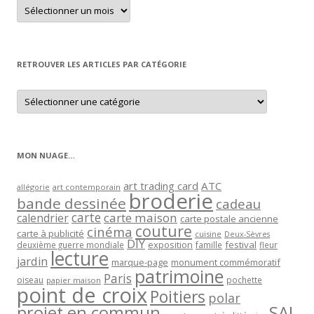
Retrouver
un
article
par
mois
RETROUVER LES ARTICLES PAR CATÉGORIE
Retrouver
les
articles
par
catégorie
MON NUAGE…
art trading card
ATC
allégorie
art contemporain
broderie
bande dessinée
cadeau
carte
carte maison
calendrier
carte postale ancienne
couture
cinéma
carte à publicité
cuisine
Deux-Sèvres
DIY
exposition
festival
famille
deuxième guerre mondiale
fleur
lecture
jardin
marque-page
monument commémoratif
patrimoine
Paris
oiseau
papier maison
pochette
point de croix
Poitiers
polar
projet en commun
SAL