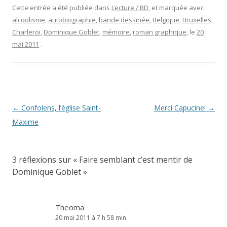
Cette entrée a été publiée dans
Lecture / BD
, et marquée avec
alcoolisme
,
autobiographie
,
bande dessinée
,
Belgique
,
Bruxelles
,
Charleroi
,
Dominique Goblet
,
mémoire
,
roman graphique
, le
20
mai 2011
.
Navigation
←
Confolens, l’église Saint-
Merci Capucine!
→
des
Maxime
articles
3 réflexions sur «
Faire semblant c’est mentir de
Dominique Goblet
»
Theoma
20 mai 2011 à 7 h 58 min