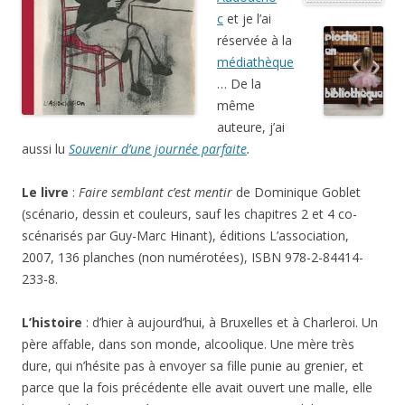
c
et je l’ai
réservée à la
médiathèque
… De la
même
auteure, j’ai
aussi lu
Souvenir d’une journée parfaite
.
Le livre
:
Faire semblant c’est mentir
de Dominique Goblet
(scénario, dessin et couleurs, sauf les chapitres 2 et 4 co-
scénarisés par Guy-Marc Hinant), éditions L’association,
2007, 136 planches (non numérotées), ISBN 978-2-84414-
233-8.
L’histoire
: d’hier à aujourd’hui, à Bruxelles et à Charleroi. Un
père affable, dans son monde, alcoolique. Une mère très
dure, qui n’hésite pas à envoyer sa fille punie au grenier, et
parce que la fois précédente elle avait ouvert une malle, elle