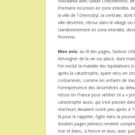
Volodarka avec Gildas Chasseboeuf, de
Première incursion en zone interdite, d
la ville de Tchernobyl, la centrale, dont 
ville désertée, retour dans le village où 
clandestinement en zone interdite, dess
l’homme.
Mon avis:
au fil des pages, l’auteur s’i
témoigner de la vie sur place, dure mais
l’on exclut la maladie des liquidateurs 
après la catastrophe, ayant vécu en zo
contaminés, comme les enfants de Vassia
l’omniprésence des dosimètres au début, 
retour en France pour vérifier s’il a « pri
catastrophe aussi, qui s’est passée dan
réacteurs devaient ouvrir peu après à Tc
là pour le rappeler, figée dans la pous
doubles pages pleines) rendent compte 
noir et blanc, à l’encre et lavis, avec 