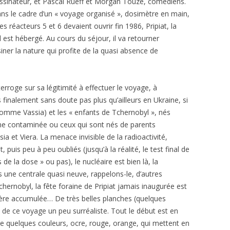
ssinateur, et Pascal Rueff et Morgan Touzé, comédiens.
ans le cadre d’un « voyage organisé », dosimètre en main,
les réacteurs 5 et 6 devaient ouvrir fin 1986, Pripiat, la
il est hébergé. Au cours du séjour, il va retourner
iner la nature qui profite de la quasi absence de
nterroge sur sa légitimité à effectuer le voyage, à
 finalement sans doute pas plus qu’ailleurs en Ukraine, si
(comme Vassia) et les « enfants de Tchernobyl », nés
ne contaminée ou ceux qui sont nés de parents
 et Viera. La menace invisible de la radioactivité,
puis peu à peu oubliés (jusqu’à la réalité, le test final de
s de la dose » ou pas), le nucléaire est bien là, la
s une centrale quasi neuve, rappelons-le, d’autres
hernobyl, la fête foraine de Pripiat jamais inaugurée est
sière accumulée… De très belles planches (quelques
de ce voyage un peu surréaliste. Tout le début est en
juste quelques couleurs, ocre, rouge, orange, qui mettent en