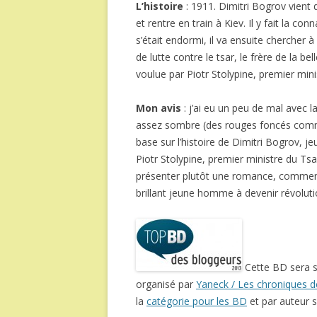
L’histoire
: 1911. Dimitri Bogrov vient
et rentre en train à Kiev. Il y fait la con
s’était endormi, il va ensuite chercher 
de lutte contre le tsar, le frère de la be
voulue par Piotr Stolypine, premier mini
Mon avis
: j’ai eu un peu de mal avec 
assez sombre (des rouges foncés comme 
base sur l’histoire de Dimitri Bogrov, j
Piotr Stolypine, premier ministre du Tsar
présenter plutôt une romance, comment 
brillant jeune homme à devenir révoluti
Cette BD sera 
organisé par
Yaneck / Les chroniques de 
la
catégorie pour les BD
et par auteur s