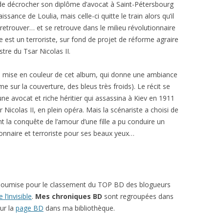
 de décrocher son diplôme d’avocat à Saint-Pétersbourg
naissance de Loulia, mais celle-ci quitte le train alors qu’il
à retrouver… et se retrouve dans le milieu révolutionnaire
lle est un terroriste, sur fond de projet de réforme agraire
stre du Tsar Nicolas II.
la mise en couleur de cet album, qui donne une ambiance
sur la couverture, des bleus très froids). Le récit se
eune avocat et riche héritier qui assassina à Kiev en 1911
 Nicolas II, en plein opéra. Mais la scénariste a choisi de
la conquête de l’amour d’une fille a pu conduire un
onnaire et terroriste pour ses beaux yeux…
soumise pour le classement du TOP BD des blogueurs
l’invisible
.
Mes chroniques BD
sont regroupées dans
ur la
page BD
dans ma bibliothèque.