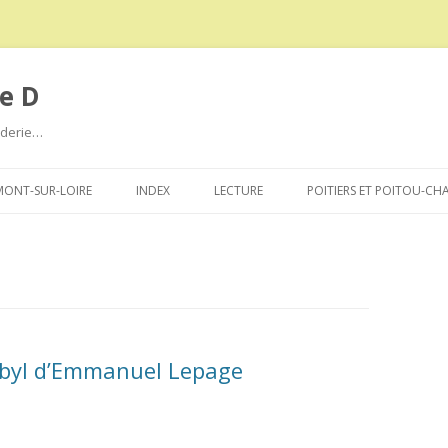
e D
roderie…
Aller
au
ONT-SUR-LOIRE
INDEX
LECTURE
POITIERS ET POITOU-CH
contenu
byl d’Emmanuel Lepage