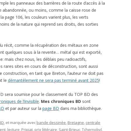
emple les panneaux des barrières de la route d’accès à la
e abandonnée, ou moins, comme la caisse rose de
e la page 106, les couleurs varient plus, les verts
moins de la nature qui reprend ses droits, des sorties
 du récit, comme la récupération des métaux en zone
ont quelques sous à la revente… métal qui est exporté,
e: mais chez nous, les déblais peu radioactifs,
ares sites en cours de déconstruction, sont aussi
e construction, en tant que Breton, l’auteur ne doit pas
nt le
démantèlement ne sera pas terminé avant 2025
!
D sera soumise pour le classement du TOP BD des
oniques de l’invisible
.
Mes chroniques BD
sont
 BD
et par auteur sur la
page BD
dans ma bibliothèque.
 BD
, et marquée avec
bande dessinée
,
Bretagne
,
centrale
ent
,
lecture
,
Pripiat
,
prix littéraire
,
Saint-Brieuc
,
Tchernobyl
,