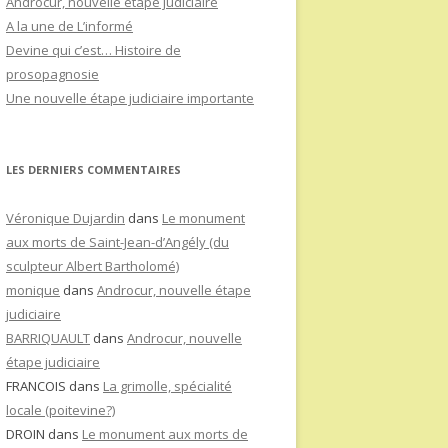
Androcur, nouvelle étape judiciaire
A la une de L’informé
Devine qui c’est… Histoire de
prosopagnosie
Une nouvelle étape judiciaire importante
LES DERNIERS COMMENTAIRES
Véronique Dujardin
dans
Le monument
aux morts de Saint-Jean-d’Angély (du
sculpteur Albert Bartholomé)
monique
dans
Androcur, nouvelle étape
judiciaire
BARRIQUAULT
dans
Androcur, nouvelle
étape judiciaire
FRANCOIS
dans
La grimolle, spécialité
locale (poitevine?)
DROIN
dans
Le monument aux morts de