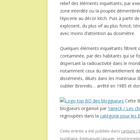
relief des éléments inquiétants, par ex
zone interdite ou la poupée démembré
l’épicerie au décor kitch. Puis à partir d
explosent, du plus vif au plus foncé, té
avec moins d’attention au dosimètre.
Quelques éléments inquiétants filtrent
contaminée, par des habitants qui se f
dispersant la radioactivité dans le mond
notamment ceux du démantèlement des r
disséminés, dilués dans les matériaux d
oublier Brennilis… arrêté en 1985 et do
Cette B
blogueurs organisé par
Yaneck / Les chr
regroupées dans la
catégorie pour les
Cette entrée a été publiée dans
Lecture /
nucléaire
,
Emmanuel Lepage
,
environnem