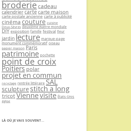
broderie
cadeau
carte
carte maison
calendrier
carte postale ancienne
carte à publicité
couture
cinéma
cuisine
deuxième guerre mondiale
Deux-Sèvres
DIY
exposition
festival
famille
fleur
lecture
jardin
marque-page
monument commémoratif
oiseau
Paris
papier maison
patrimoine
pochette
point de croix
Poitiers
polar
projet en commun
SAL
rentrée littéraire
recyclage
stitch a long
sculpture
Vienne
visite
tricot
États-Unis
église
LÀ OÙ JE VAIS SOUVENT…