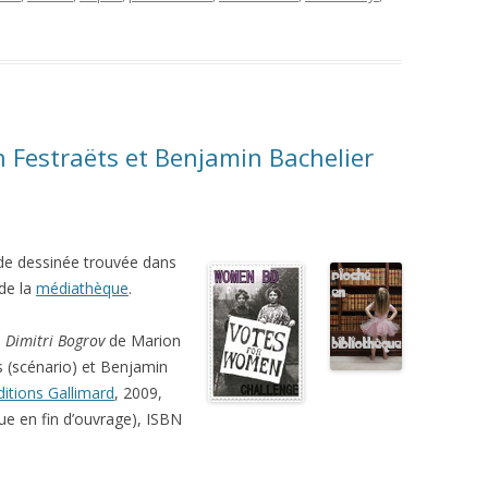
n Festraëts et Benjamin Bachelier
e dessinée trouvée dans
 de la
médiathèque
.
:
Dimitri Bogrov
de Marion
s (scénario) et Benjamin
ditions Gallimard
, 2009,
ue en fin d’ouvrage), ISBN