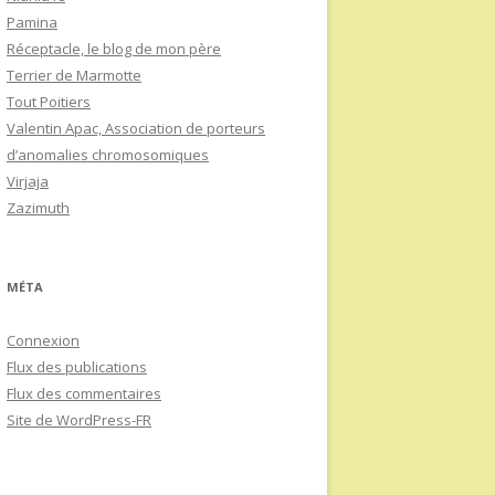
Pamina
Réceptacle, le blog de mon père
Terrier de Marmotte
Tout Poitiers
Valentin Apac, Association de porteurs
d’anomalies chromosomiques
Virjaja
Zazimuth
MÉTA
Connexion
Flux des publications
Flux des commentaires
Site de WordPress-FR