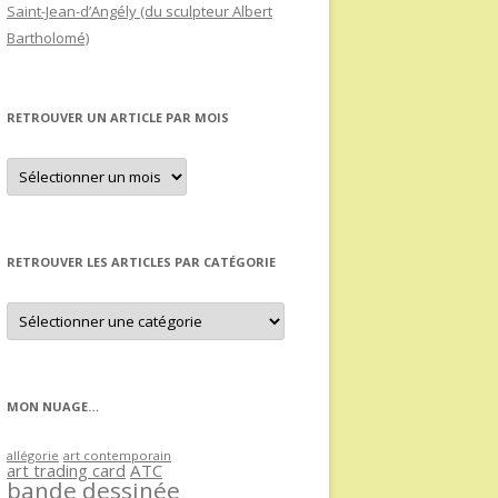
Saint-Jean-d’Angély (du sculpteur Albert
Bartholomé)
RETROUVER UN ARTICLE PAR MOIS
Retrouver
un
article
par
mois
RETROUVER LES ARTICLES PAR CATÉGORIE
Retrouver
les
articles
par
catégorie
MON NUAGE…
allégorie
art contemporain
art trading card
ATC
bande dessinée