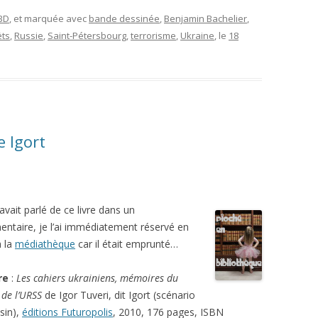
 BD
, et marquée avec
bande dessinée
,
Benjamin Bachelier
,
ëts
,
Russie
,
Saint-Pétersbourg
,
terrorisme
,
Ukraine
, le
18
e Igort
avait parlé de ce livre dans un
ntaire, je l’ai immédiatement réservé en
à la
médiathèque
car il était emprunté…
re
:
Les cahiers ukrainiens, mémoires du
de l’URSS
de Igor Tuveri, dit Igort (scénario
sin),
éditions Futuropolis
, 2010, 176 pages, ISBN