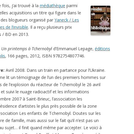
fois, j’ai trouvé à la
médiathèque
parmi
lles acquisitions un titre qui figure dans le
des blogueurs organisé par
Yaneck / Les
s de l’invisible
. Il a reçu plusieurs prix
es / BD en 2013.
:
Un printemps à Tchernobyl
d’Emmanuel Lepage,
éditions
lis
, 166 pages, 2012, ISBN 9782754807746.
re:
Avril 2008. Dans un train en partance pour l’Ukraine.
e lit un témoignage de l’un des premiers hommes sur
s de l’explosion du réacteur de Tchernobyl le 26 avril
 suivi le nuage radioactif et les informations
mbre 2007 à Saint-Brieuc, l’association les
sidence d’artistes le plus près possible de la zone
association Les enfants de Tchernobyl. Doutes sur les
e de famille, mais aussi sur le fait qu’il n’est pas un
é au sujet… il finit quand même par accepter. Le voici à