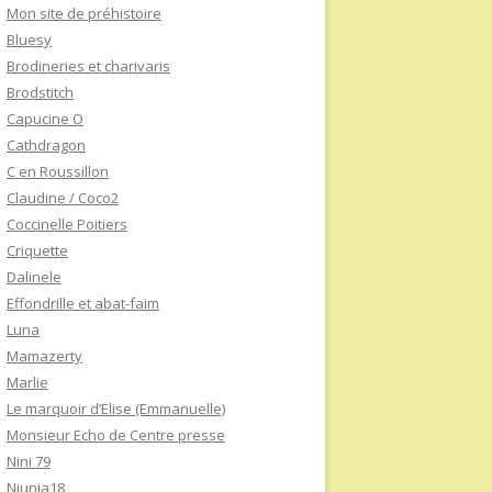
Mon site de préhistoire
Bluesy
Brodineries et charivaris
Brodstitch
Capucine O
Cathdragon
C en Roussillon
Claudine / Coco2
Coccinelle Poitiers
Criquette
Dalinele
Effondrille et abat-faim
Luna
Mamazerty
Marlie
Le marquoir d’Elise (Emmanuelle)
Monsieur Echo de Centre presse
Nini 79
Niunia18