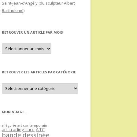
Saint-Jean-d’Angély (du sculpteur Albert
Bartholomé)
RETROUVER UN ARTICLE PAR MOIS
Retrouver
un
article
par
mois
RETROUVER LES ARTICLES PAR CATÉGORIE
Retrouver
les
articles
par
catégorie
MON NUAGE…
allégorie
art contemporain
art trading card
ATC
bande dessinée