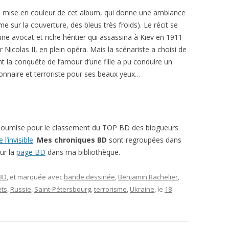
la mise en couleur de cet album, qui donne une ambiance
sur la couverture, des bleus très froids). Le récit se
eune avocat et riche héritier qui assassina à Kiev en 1911
 Nicolas II, en plein opéra. Mais la scénariste a choisi de
la conquête de l’amour d’une fille a pu conduire un
onnaire et terroriste pour ses beaux yeux…
soumise pour le classement du TOP BD des blogueurs
l’invisible
.
Mes chroniques BD
sont regroupées dans
ur la
page BD
dans ma bibliothèque.
 BD
, et marquée avec
bande dessinée
,
Benjamin Bachelier
,
ëts
,
Russie
,
Saint-Pétersbourg
,
terrorisme
,
Ukraine
, le
18