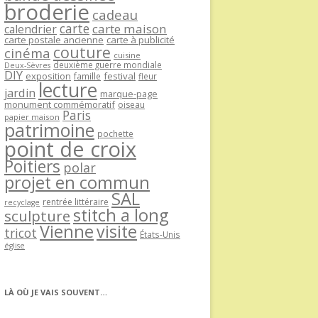
broderie
cadeau
carte
carte maison
calendrier
carte postale ancienne
carte à publicité
couture
cinéma
cuisine
deuxième guerre mondiale
Deux-Sèvres
DIY
exposition
festival
famille
fleur
lecture
jardin
marque-page
monument commémoratif
oiseau
Paris
papier maison
patrimoine
pochette
point de croix
Poitiers
polar
projet en commun
SAL
rentrée littéraire
recyclage
stitch a long
sculpture
Vienne
visite
tricot
États-Unis
église
LÀ OÙ JE VAIS SOUVENT…