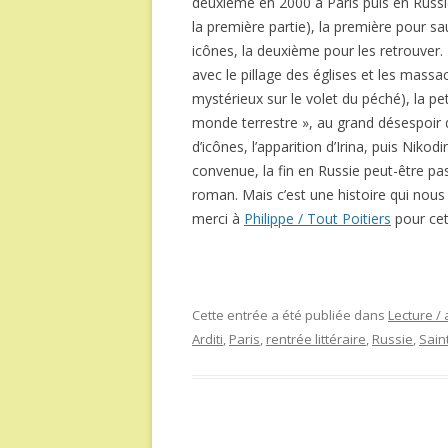
deuxième en 2000 à Paris puis en Russi
la première partie), la première pour sa
icônes, la deuxième pour les retrouver
avec le pillage des églises et les mass
mystérieux sur le volet du péché), la pe
monde terrestre », au grand désespoir 
d’icônes, l’apparition d’Irina, puis Niko
convenue, la fin en Russie peut-être pa
roman. Mais c’est une histoire qui nous 
merci à
Philippe / Tout Poitiers
pour cet
Cette entrée a été publiée dans
Lecture / 
Arditi
,
Paris
,
rentrée littéraire
,
Russie
,
Sain