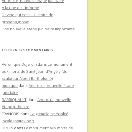
Androcur, nouvelle étape judiciaire
A la une de L’informé
Devine qui c’est… Histoire de
prosopagnosie
Une nouvelle étape judiciaire importante
LES DERNIERS COMMENTAIRES
Véronique Dujardin
dans
Le monument
aux morts de Saint-Jean-d’Angély (du
sculpteur Albert Bartholomé)
monique
dans
Androcur, nouvelle étape
judiciaire
BARRIQUAULT
dans
Androcur, nouvelle
étape judiciaire
FRANCOIS
dans
La grimolle, spécialité
locale (poitevine?)
DROIN
dans
Le monument aux morts de