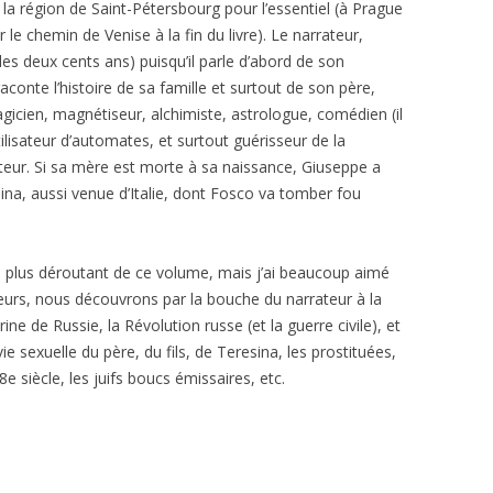
 la région de Saint-Pétersbourg pour l’essentiel (à Prague
r le chemin de Venise à la fin du livre). Le narrateur,
 les deux cents ans) puisqu’il parle d’abord de son
conte l’histoire de sa famille et surtout de son père,
gicien, magnétiseur, alchimiste, astrologue, comédien (il
ilisateur d’automates, et surtout guérisseur de la
eur. Si sa mère est morte à sa naissance, Giuseppe a
na, aussi venue d’Italie, dont Fosco va tomber fou
e plus déroutant de ce volume, mais j’ai beaucoup aimé
eurs, nous découvrons par la bouche du narrateur à la
ne de Russie, la Révolution russe (et la guerre civile), et
vie sexuelle du père, du fils, de Teresina, les prostituées,
e siècle, les juifs boucs émissaires, etc.