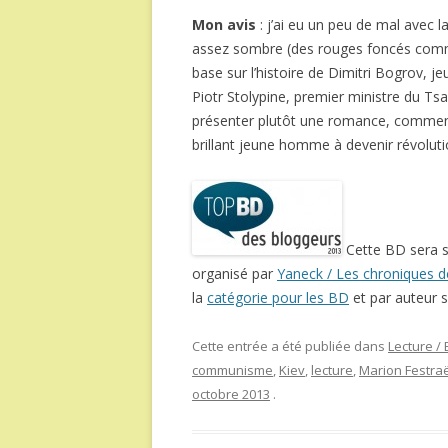
Mon avis
: j’ai eu un peu de mal avec 
assez sombre (des rouges foncés comme 
base sur l’histoire de Dimitri Bogrov, j
Piotr Stolypine, premier ministre du Tsar
présenter plutôt une romance, comment 
brillant jeune homme à devenir révoluti
Cette BD sera 
organisé par
Yaneck / Les chroniques de 
la
catégorie pour les BD
et par auteur s
Cette entrée a été publiée dans
Lecture /
communisme
,
Kiev
,
lecture
,
Marion Festra
octobre 2013
.