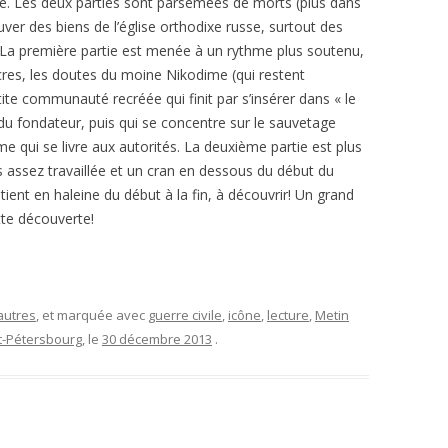
e. Les deux parties sont parsemées de morts (plus dans
uver des biens de l’église orthodixe russe, surtout des
. La première partie est menée à un rythme plus soutenu,
acres, les doutes du moine Nikodime (qui restent
tite communauté recréée qui finit par s’insérer dans « le
du fondateur, puis qui se concentre sur le sauvetage
dime qui se livre aux autorités. La deuxième partie est plus
s assez travaillée et un cran en dessous du début du
tient en haleine du début à la fin, à découvrir! Un grand
te découverte!
autres
, et marquée avec
guerre civile
,
icône
,
lecture
,
Metin
t-Pétersbourg
, le
30 décembre 2013
.