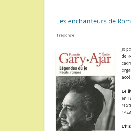
Les enchanteurs de Rom
1 réponse
Je p
de Ro
cadr
orga
accéd
Le l
en 19
récit
1428
L’hi