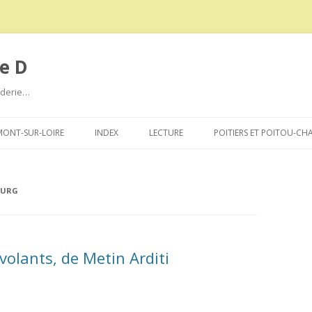
e D
roderie…
Aller
au
ONT-SUR-LOIRE
INDEX
LECTURE
POITIERS ET POITOU-CH
contenu
OURG
volants, de Metin Arditi