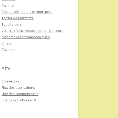
Pamina
Réceptacle, le blog de mon père
Terrier de Marmotte
Tout Poitiers
Valentin Apac, Association de porteurs
d’anomalies chromosomiques
Virjaja
Zazimuth
MÉTA
Connexion
Flux des publications
Flux des commentaires
Site de WordPress-FR