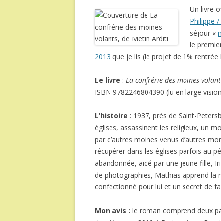
Un livre o
Philippe /
séjour «
m
le premier
2013
que je lis (le projet de 1% rentrée 
Le livre
:
La confrérie des moines volant
ISBN 9782246804390 (lu en large visio
L’histoire
: 1937, près de Saint-Petersb
églises, assassinent les religieux, un mo
par d’autres moines venus d’autres mona
récupérer dans les églises parfois au pé
abandonnée, aidé par une jeune fille, Iri
de photographies, Mathias apprend la mo
confectionné pour lui et un secret de fa
Mon avis :
le roman comprend deux part