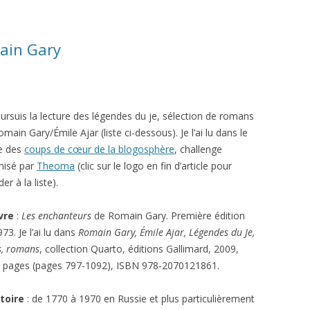
ain Gary
oursuis la lecture des légendes du je, sélection de romans
main Gary/Émile Ajar (liste ci-dessous). Je l’ai lu dans le
e des
coups de cœur de la blogosphère
, challenge
nisé par
Theoma
(clic sur le logo en fin d’article pour
er à la liste).
ivre
:
Les enchanteurs
de Romain Gary. Première édition
73. Je l’ai lu dans
Romain Gary, Émile Ajar, Légendes du Je,
s, romans
, collection Quarto, éditions Gallimard, 2009,
 pages (pages 797-1092), ISBN 978-2070121861.
stoire
: de 1770 à 1970 en Russie et plus particulièrement