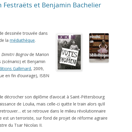
n Festraëts et Benjamin Bachelier
e dessinée trouvée dans
 de la
médiathèque
.
:
Dimitri Bogrov
de Marion
s (scénario) et Benjamin
ditions Gallimard
, 2009,
ue en fin d’ouvrage), ISBN
 de décrocher son diplôme d’avocat à Saint-Pétersbourg
naissance de Loulia, mais celle-ci quitte le train alors qu’il
à retrouver… et se retrouve dans le milieu révolutionnaire
lle est un terroriste, sur fond de projet de réforme agraire
stre du Tsar Nicolas II.