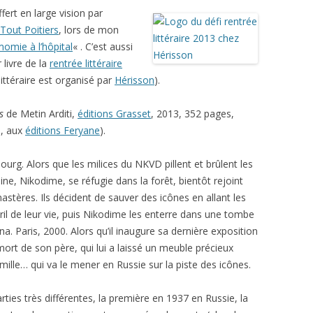
ffert en large vision par
 Tout Poitiers
, lors de mon
omie à l’hôpital
« . C’est aussi
 livre de la
rentrée littéraire
littéraire est organisé par
Hérisson
).
s
de Metin Arditi,
éditions Grasset
, 2013, 352 pages,
n, aux
éditions Feryane
).
ourg. Alors que les milices du NKVD pillent et brûlent les
ine, Nikodime, se réfugie dans la forêt, bientôt rejoint
stères. Ils décident de sauver des icônes en allant les
ril de leur vie, puis Nikodime les enterre dans une tombe
na. Paris, 2000. Alors qu’il inaugure sa dernière exposition
rt de son père, qui lui a laissé un meuble précieux
mille… qui va le mener en Russie sur la piste des icônes.
ies très différentes, la première en 1937 en Russie, la