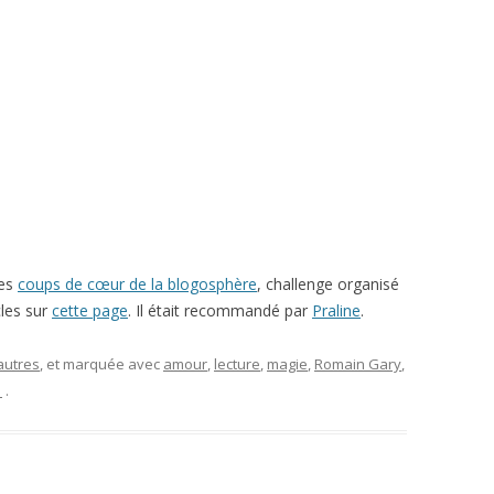
des
coups de cœur de la blogosphère
, challenge organisé
les sur
cette page
. Il était recommandé par
Praline
.
autres
, et marquée avec
amour
,
lecture
,
magie
,
Romain Gary
,
1
.