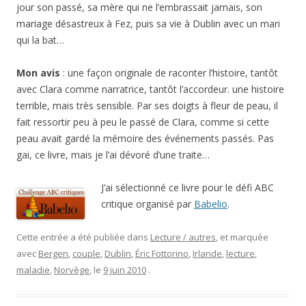
jour son passé, sa mère qui ne l’embrassait jamais, son
mariage désastreux à Fez, puis sa vie à Dublin avec un mari
qui la bat…
Mon avis
: une façon originale de raconter l’histoire, tantôt
avec Clara comme narratrice, tantôt l’accordeur. une histoire
terrible, mais très sensible. Par ses doigts à fleur de peau, il
fait ressortir peu à peu le passé de Clara, comme si cette
peau avait gardé la mémoire des événements passés. Pas
gai, ce livre, mais je l’ai dévoré d’une traite…
J’ai sélectionné ce livre pour le défi ABC
critique organisé par
Babelio
.
Cette entrée a été publiée dans
Lecture / autres
, et marquée
avec
Bergen
,
couple
,
Dublin
,
Éric Fottorino
,
Irlande
,
lecture
,
maladie
,
Norvège
, le
9 juin 2010
.