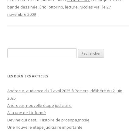
bande dessinée
,
Éric Fottorino
,
lecture
,
Nicolas Vial
, le
27
novembre 2009
.
Rechercher :
LES DERNIERS ARTICLES
Androcur, audience du 7 avril 2025 à Poitiers, délibéré du 2 juin
2025
Androcur, nouvelle étape judiciaire
A la une de L’informé
Devine qui c’est… Histoire de prosopagnosie
Une nouvelle étape judiciaire importante