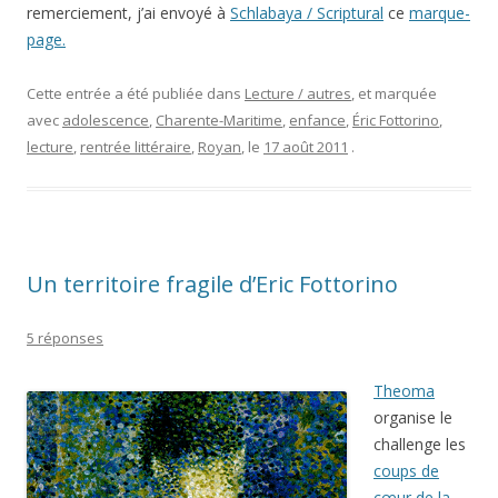
remerciement, j’ai envoyé à
Schlabaya / Scriptural
ce
marque-
page.
Cette entrée a été publiée dans
Lecture / autres
, et marquée
avec
adolescence
,
Charente-Maritime
,
enfance
,
Éric Fottorino
,
lecture
,
rentrée littéraire
,
Royan
, le
17 août 2011
.
Un territoire fragile d’Eric Fottorino
5 réponses
Theoma
organise le
challenge les
coups de
cœur de la