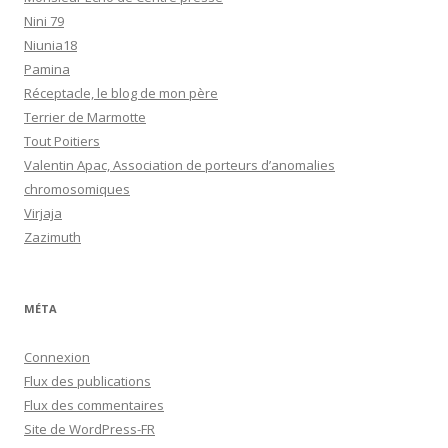
Nini 79
Niunia18
Pamina
Réceptacle, le blog de mon père
Terrier de Marmotte
Tout Poitiers
Valentin Apac, Association de porteurs d’anomalies
chromosomiques
Virjaja
Zazimuth
MÉTA
Connexion
Flux des publications
Flux des commentaires
Site de WordPress-FR