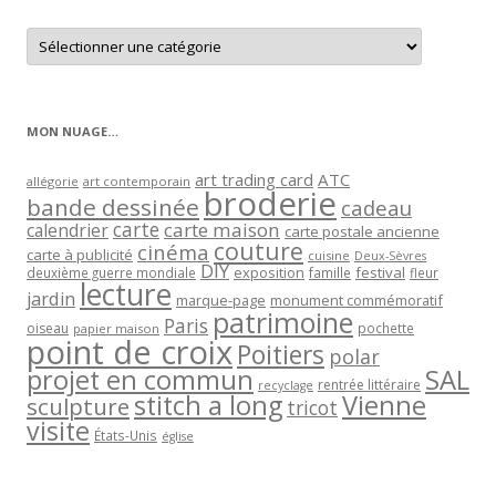
Retrouver
les
articles
par
catégorie
MON NUAGE…
art trading card
ATC
allégorie
art contemporain
broderie
bande dessinée
cadeau
carte
carte maison
calendrier
carte postale ancienne
couture
cinéma
carte à publicité
cuisine
Deux-Sèvres
DIY
exposition
festival
famille
deuxième guerre mondiale
fleur
lecture
jardin
marque-page
monument commémoratif
patrimoine
Paris
oiseau
papier maison
pochette
point de croix
Poitiers
polar
projet en commun
SAL
rentrée littéraire
recyclage
stitch a long
Vienne
sculpture
tricot
visite
États-Unis
église