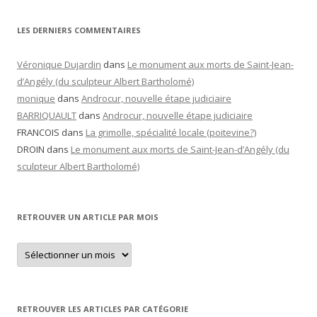
LES DERNIERS COMMENTAIRES
Véronique Dujardin
dans
Le monument aux morts de Saint-Jean-
d’Angély (du sculpteur Albert Bartholomé)
monique
dans
Androcur, nouvelle étape judiciaire
BARRIQUAULT
dans
Androcur, nouvelle étape judiciaire
FRANCOIS
dans
La grimolle, spécialité locale (poitevine?)
DROIN
dans
Le monument aux morts de Saint-Jean-d’Angély (du
sculpteur Albert Bartholomé)
RETROUVER UN ARTICLE PAR MOIS
Retrouver
un
article
par
mois
RETROUVER LES ARTICLES PAR CATÉGORIE