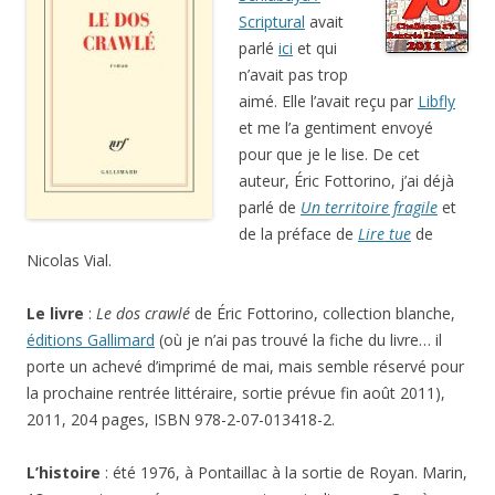
Scriptural
avait
parlé
ici
et qui
n’avait pas trop
aimé. Elle l’avait reçu par
Libfly
et me l’a gentiment envoyé
pour que je le lise. De cet
auteur, Éric Fottorino, j’ai déjà
parlé de
Un territoire fragile
et
de la préface de
Lire tue
de
Nicolas Vial.
Le livre
:
Le dos crawlé
de Éric Fottorino, collection blanche,
éditions Gallimard
(où je n’ai pas trouvé la fiche du livre… il
porte un achevé d’imprimé de mai, mais semble réservé pour
la prochaine rentrée littéraire, sortie prévue fin août 2011),
2011, 204 pages, ISBN 978-2-07-013418-2.
L’histoire
: été 1976, à Pontaillac à la sortie de Royan. Marin,