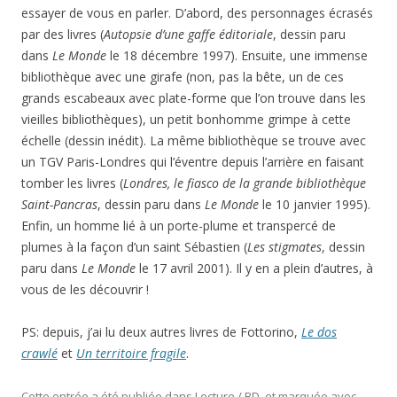
essayer de vous en parler. D’abord, des personnages écrasés
par des livres (
Autopsie d’une gaffe éditoriale
, dessin paru
dans
Le Monde
le 18 décembre 1997). Ensuite, une immense
bibliothèque avec une girafe (non, pas la bête, un de ces
grands escabeaux avec plate-forme que l’on trouve dans les
vieilles bibliothèques), un petit bonhomme grimpe à cette
échelle (dessin inédit). La même bibliothèque se trouve avec
un TGV Paris-Londres qui l’éventre depuis l’arrière en faisant
tomber les livres (
Londres, le fiasco de la grande bibliothèque
Saint-Pancras
, dessin paru dans
Le Monde
le 10 janvier 1995).
Enfin, un homme lié à un porte-plume et transpercé de
plumes à la façon d’un saint Sébastien (
Les stigmates
, dessin
paru dans
Le Monde
le 17 avril 2001). Il y en a plein d’autres, à
vous de les découvrir !
PS: depuis, j’ai lu deux autres livres de Fottorino,
Le dos
crawlé
et
Un territoire fragile
.
Cette entrée a été publiée dans
Lecture / BD
, et marquée avec