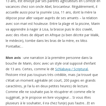
13 ans, est envoyé par ses parents agriculteurs en Corrèze en
vacances chez son oncle Abel, brocanteur. Régulièrement, il
accueille aussi pour la journée Lisa, 11 ans, dont la mère la
dépose pour aller vaquer auprès de ses amants – la relation
avec son mari est houleuse. Entre la plage et la piscine, Marin
va apprendre à nager à Lisa, la brasse puis le dos crawlé,
avec des rêves de départ en Afrique (si bien décrite par Malik,
le médecin), tombe dans les bras de la mère, ex Miss
Pontaillac…
Mon avis
: une narration à la première personne dans la
bouche de Marin, donc avec un style oral supposé d’enfant
de 13 ans. Certes, comme le dit
Schlabaya / Scriptural
,
l’histoire n’est pas toujours très crédible, mais j’ai trouvé que
c’était un moment agréable (et court, 200 pages en grands
caractères, je l’ai lu en deux petites heures) de lecture.
Comme elle ne souhaite pas le récupérer et comme elle le
suggérait, je le propose en livre voyageur… Si vous êtes
plusieurs à le souhaiter, il ira chez l’un(e) puis l’autre…Et en