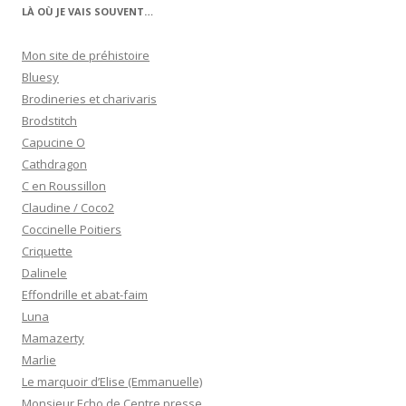
LÀ OÙ JE VAIS SOUVENT…
Mon site de préhistoire
Bluesy
Brodineries et charivaris
Brodstitch
Capucine O
Cathdragon
C en Roussillon
Claudine / Coco2
Coccinelle Poitiers
Criquette
Dalinele
Effondrille et abat-faim
Luna
Mamazerty
Marlie
Le marquoir d’Elise (Emmanuelle)
Monsieur Echo de Centre presse