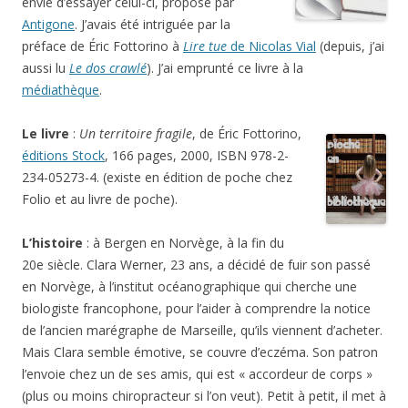
envie d’essayer celui-ci, proposé par
Antigone
. J’avais été intriguée par la
préface de Éric Fottorino à
Lire tue
de Nicolas Vial
(depuis, j’ai
aussi lu
Le dos crawlé
). J’ai emprunté ce livre à la
médiathèque
.
Le livre
:
Un territoire fragile
, de Éric Fottorino,
éditions Stock
, 166 pages, 2000, ISBN 978-2-
234-05273-4. (existe en édition de poche chez
Folio et au livre de poche).
L’histoire
: à Bergen en Norvège, à la fin du
20e siècle. Clara Werner, 23 ans, a décidé de fuir son passé
en Norvège, à l’institut océanographique qui cherche une
biologiste francophone, pour l’aider à comprendre la notice
de l’ancien marégraphe de Marseille, qu’ils viennent d’acheter.
Mais Clara semble émotive, se couvre d’eczéma. Son patron
l’envoie chez un de ses amis, qui est « accordeur de corps »
(plus ou moins chiropracteur si l’on veut). Petit à petit, il met à