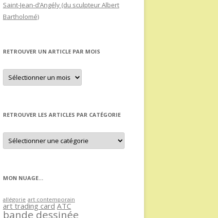
Saint-Jean-d’Angély (du sculpteur Albert
Bartholomé)
RETROUVER UN ARTICLE PAR MOIS
Retrouver
un
article
par
mois
RETROUVER LES ARTICLES PAR CATÉGORIE
Retrouver
les
articles
par
catégorie
MON NUAGE…
allégorie
art contemporain
art trading card
ATC
bande dessinée