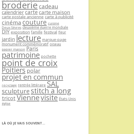
broderie
cadeau
carte
carte maison
calendrier
carte postale ancienne
carte à publicité
couture
cinéma
cuisine
deuxième guerre mondiale
Deux-Sèvres
DIY
exposition
festival
famille
fleur
lecture
jardin
marque-page
monument commémoratif
oiseau
Paris
papier maison
patrimoine
pochette
point de croix
Poitiers
polar
projet en commun
SAL
rentrée littéraire
recyclage
stitch a long
sculpture
Vienne
visite
tricot
États-Unis
église
LÀ OÙ JE VAIS SOUVENT…