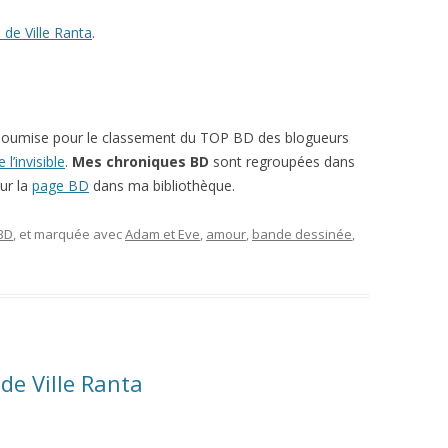
l de Ville Ranta
.
soumise pour le classement du TOP BD des blogueurs
l’invisible
.
Mes chroniques BD
sont regroupées dans
ur la
page BD
dans ma bibliothèque.
 BD
, et marquée avec
Adam et Eve
,
amour
,
bande dessinée
,
de Ville Ranta