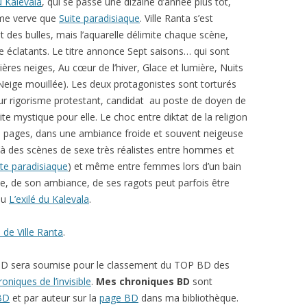
u Kalevala
, qui se passe une dizaine d’année plus tôt,
ême verve que
Suite paradisiaque
. Ville Ranta s’est
t des bulles, mais l’aquarelle délimite chaque scène,
e éclatants. Le titre annonce Sept saisons… qui sont
ères neiges, Au cœur de l’hiver, Glace et lumière, Nuits
Neige mouillée). Les deux protagonistes sont torturés
eur rigorisme protestant, candidat au poste de doyen de
imite mystique pour elle. Le choc entre diktat de la religion
des pages, dans une ambiance froide et souvent neigeuse
qu’à des scènes de sexe très réalistes entre hommes et
ite paradisiaque
) et même entre femmes lors d’un bain
lle, de son ambiance, de ses ragots peut parfois être
 lu
L’exilé du Kalevala
.
l de Ville Ranta
.
D sera soumise pour le classement du TOP BD des
oniques de l’invisible
.
Mes chroniques BD
sont
 BD
et par auteur sur la
page BD
dans ma bibliothèque.