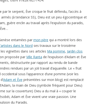
 pages, ISBN 9782878271454.
 par le serpent, Ève croque le fruit défendu, l’accès à
s armés (à tendance SS), Dieu est un peu égocentrique et
am, guère enclin au travail après l’expulsion du paradis,
c Ève…
la Genèse entamées par
mon père
qui a montré lors des
’artistes dans le Nord
ses travaux sur le troisième
r les vignettes dans ses articles
Ma pomme
,
Jardin clos
rsion proposée par
Ville Ranta
de l’expulsion d’Adam et Ève
ments, déstructurée par rapport au rendu de bande
dres rendues par un joli travail d’aquarelle. Le « fruit
al occidental sous l’apparence d’une pomme (voir les
 d’
Adam et Ève
présentées sur mon blog) est remplacé
d d’Adam, la main de Dieu (symbole fréquent pour Dieu)
me sur la couverture) Dieu a du mal à « couper le
désobéi, Adam et Ève vivent une vraie passion. Une
pulsion du Paradis.