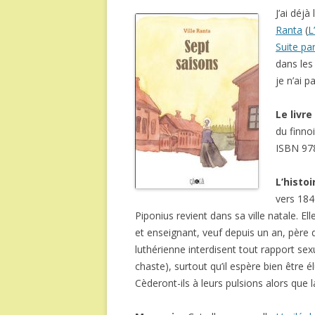
J’ai déj
Ranta
(
L
Suite pa
dans les
je n’ai p
Le livre
du finno
ISBN 97
L’histoi
vers 184
Piponius revient dans sa ville natale.
et enseignant, veuf depuis un an, père d
luthérienne interdisent tout rapport sex
chaste), surtout qu’il espère bien être
Cèderont-ils à leurs pulsions alors que la