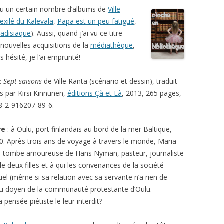
à lu un certain nombre d’albums de
Ville
’exilé du Kalevala
,
Papa est un peu fatigué
,
radisiaque
). Aussi, quand j’ai vu ce titre
 nouvelles acquisitions de la
médiathèque
,
as hésité, je l’ai emprunté!
:
Sept saisons
de Ville Ranta (scénario et dessin), traduit
is par Kirsi Kinnunen,
éditions Çà et Là
, 2013, 265 pages,
8-2-916207-89-6.
re
: à Oulu, port finlandais au bord de la mer Baltique,
0. Après trois ans de voyage à travers le monde, Maria
 Elle tombe amoureuse de Hans Nyman, pasteur, journaliste
e deux filles et à qui les convenances de la société
uel (même si sa relation avec sa servante n’a rien de
 élu doyen de la communauté protestante d’Oulu.
 pensée piétiste le leur interdit?