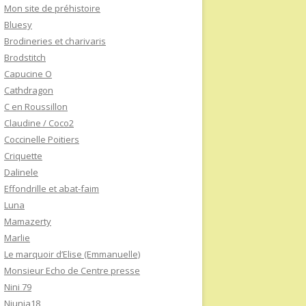
Mon site de préhistoire
Bluesy
Brodineries et charivaris
Brodstitch
Capucine O
Cathdragon
C en Roussillon
Claudine / Coco2
Coccinelle Poitiers
Criquette
Dalinele
Effondrille et abat-faim
Luna
Mamazerty
Marlie
Le marquoir d’Elise (Emmanuelle)
Monsieur Echo de Centre presse
Nini 79
Niunia18