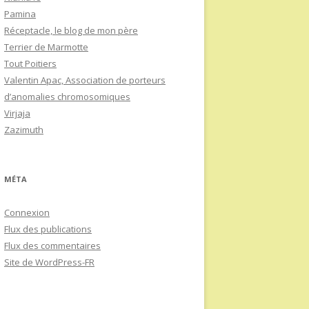
Pamina
Réceptacle, le blog de mon père
Terrier de Marmotte
Tout Poitiers
Valentin Apac, Association de porteurs
d’anomalies chromosomiques
Virjaja
Zazimuth
MÉTA
Connexion
Flux des publications
Flux des commentaires
Site de WordPress-FR