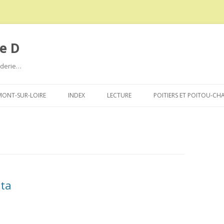
e D
roderie…
Aller
au
ONT-SUR-LOIRE
INDEX
LECTURE
POITIERS ET POITOU-CH
contenu
nta