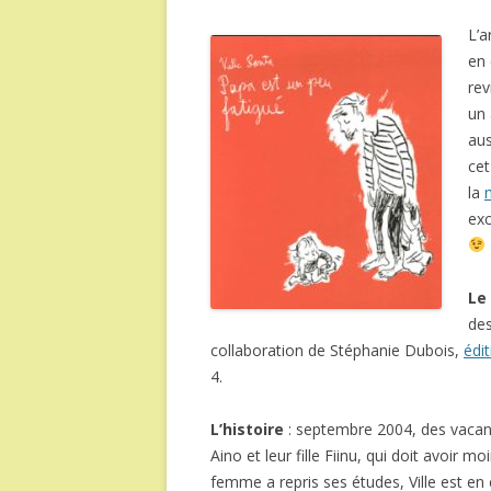
L’a
en 
rev
un 
aus
cet
la
exc
Le 
des
collaboration de Stéphanie Dubois,
édi
4.
L’histoire
: septembre 2004, des vacanc
Aino et leur fille Fiinu, qui doit avoir 
femme a repris ses études, Ville est en