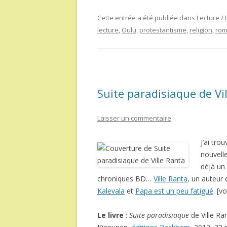
Cette entrée a été publiée dans
Lecture /
lecture
,
Oulu
,
protestantisme
,
religion
,
rom
Suite paradisiaque de Vi
Laisser un commentaire
J’ai trou
nouvelle
déjà un
chroniques BD…
Ville Ranta
, un auteur 
Kalevala
et
Papa est un peu fatigué
. [v
Le livre
:
Suite paradisiaque
de Ville Ran