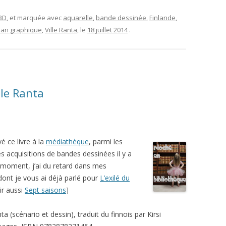
 BD
, et marquée avec
aquarelle
,
bande dessinée
,
Finlande
,
an graphique
,
Ville Ranta
, le
18 juillet 2014
.
lle Ranta
vé ce livre à la
médiathèque
, parmi les
s acquisitions de bandes dessinées il y a
 moment, j’ai du retard dans mes
dont je vous ai déjà parlé pour
L’exilé du
oir aussi
Sept saisons
]
ta (scénario et dessin), traduit du finnois par Kirsi