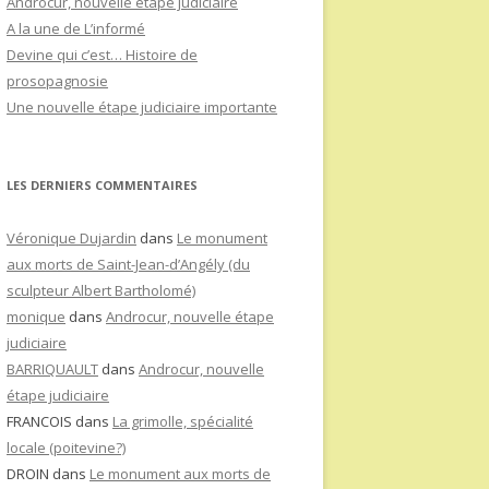
Androcur, nouvelle étape judiciaire
A la une de L’informé
Devine qui c’est… Histoire de
prosopagnosie
Une nouvelle étape judiciaire importante
LES DERNIERS COMMENTAIRES
Véronique Dujardin
dans
Le monument
aux morts de Saint-Jean-d’Angély (du
sculpteur Albert Bartholomé)
monique
dans
Androcur, nouvelle étape
judiciaire
BARRIQUAULT
dans
Androcur, nouvelle
étape judiciaire
FRANCOIS
dans
La grimolle, spécialité
locale (poitevine?)
DROIN
dans
Le monument aux morts de