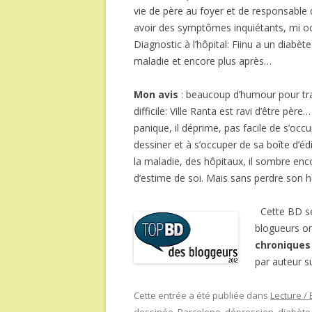
vie de père au foyer et de responsable 
avoir des symptômes inquiétants, mi oct
Diagnostic à l’hôpital: Fiinu a un diabète
maladie et encore plus après…
Mon avis
: beaucoup d’humour pour tra
difficile: Ville Ranta est ravi d’être pèr
panique, il déprime, pas facile de s’occ
dessiner et à s’occuper de sa boîte d’éd
la maladie, des hôpitaux, il sombre enc
d’estime de soi. Mais sans perdre son
Cette BD se
blogueurs o
chroniques
par auteur s
Cette entrée a été publiée dans
Lecture /