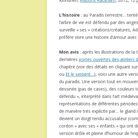
Kinnunen,
éditions Rackham
, 2012, 72
L’histoire
: au Paradis terrestre… tentée
l’arbre de vie est défendu par des ange
surveille « ses » créations/créatures, Ad
préfère vivre une histoire d’amour ave
Mon avis
: après les illustrations de 
dernières
portes ouvertes des ateliers d
chapitre (voir des détails en cliquant su
ou
Et le serpent…
), voici une autre ve
du paradis. Une version tout en mouve
dessinée (pas de cases), des couleurs ten
défendu », interprété dans l’art médiév
représentations de différentes périodes
de manière très explicite par… le glan
devient un doigt tendu accusateur (com
cordon » avec ses « enfants » qui ont 
version drôle et pleine d’humour de l’ex