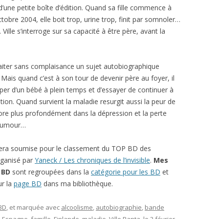
d’une petite boîte d’édition. Quand sa fille commence à
obre 2004, elle boit trop, urine trop, finit par somnoler…
. Ville s’interroge sur sa capacité à être père, avant la
iter sans complaisance un sujet autobiographique
e… Mais quand c’est à son tour de devenir père au foyer, il
uper d’un bébé à plein temps et d’essayer de continuer à
ition. Quand survient la maladie resurgit aussi la peur de
ore plus profondément dans la dépression et la perte
 humour…
ra soumise pour le classement du TOP BD des
rganisé par
Yaneck / Les chroniques de l’invisible
.
Mes
 BD
sont regroupées dans la
catégorie pour les BD
et
ur la
page BD
dans ma bibliothèque.
 BD
, et marquée avec
alcoolisme
,
autobiographie
,
bande