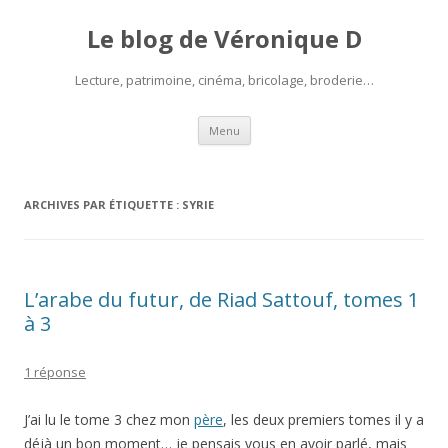
Le blog de Véronique D
Lecture, patrimoine, cinéma, bricolage, broderie…
Aller
Menu
au
contenu
ARCHIVES PAR ÉTIQUETTE :
SYRIE
L’arabe du futur, de Riad Sattouf, tomes 1
à 3
1 réponse
J’ai lu le tome 3 chez mon
père
, les deux premiers tomes il y a
déjà un bon moment… je pensais vous en avoir parlé, mais