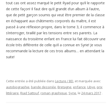
tout cas ont assez marqué le petit Ryad pour qu’il le rapporte
de cette façon! Il faut dire qu’il grandit d’un album à l’autre,
que de petit garçon soumis qui veut être premier de la classe
en échappant aux châtiments corporels du maître, il est
passé à une réflexion propre, dans le tome 3, il commence à
s’interroger, tiraillé par les tensions entre ses parents. La
naissance du troisième enfant en France lui fait découvrir une
école très différente de celle qu’il a connue en Syrie! Je vous
recommande la lecture de ces trois albums… en attendant la
suite!
Cette entrée a été publiée dans
Lecture / BD
, et marquée avec
autobiographie
,
bande dessinée
,
Bretagne
,
enfance
,
Libye
,
prix
littéraire
,
Riad Sattouf
,
roman graphique
,
Syrie
, le
24 mars 2017
.