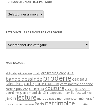
RETROUVER UN ARTICLE PAR MOIS
Retrouver
un
article
par
mois
RETROUVER LES ARTICLES PAR CATÉGORIE
Retrouver
les
articles
par
catégorie
MON NUAGE…
art trading card
ATC
allégorie
art contemporain
broderie
bande dessinée
cadeau
carte
carte maison
calendrier
carte postale ancienne
couture
cinéma
carte à publicité
cuisine
Deux-Sèvres
DIY
exposition
festival
famille
deuxième guerre mondiale
fleur
lecture
jardin
marque-page
monument commémoratif
patrimoine
Paris
oiseau
papier maison
pochette