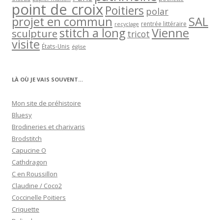
point de croix
Poitiers
polar
projet en commun
SAL
rentrée littéraire
recyclage
stitch a long
Vienne
sculpture
tricot
visite
États-Unis
église
LÀ OÙ JE VAIS SOUVENT…
Mon site de préhistoire
Bluesy
Brodineries et charivaris
Brodstitch
Capucine O
Cathdragon
C en Roussillon
Claudine / Coco2
Coccinelle Poitiers
Criquette