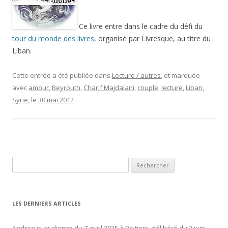
Ce livre entre dans le cadre du défi du
tour du monde des livres
, organisé par Livresque, au titre du
Liban.
Cette entrée a été publiée dans
Lecture / autres
, et marquée
avec
amour
,
Beyrouth
,
Charif Majdalani
,
couple
,
lecture
,
Liban
,
Syrie
, le
30 mai 2012
.
Rechercher :
LES DERNIERS ARTICLES