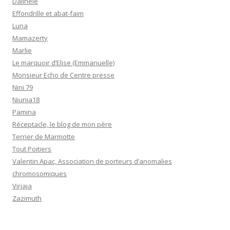
Dalinele
Effondrille et abat-faim
Luna
Mamazerty
Marlie
Le marquoir d’Elise (Emmanuelle)
Monsieur Echo de Centre presse
Nini 79
Niunia18
Pamina
Réceptacle, le blog de mon père
Terrier de Marmotte
Tout Poitiers
Valentin Apac, Association de porteurs d’anomalies
chromosomiques
Virjaja
Zazimuth