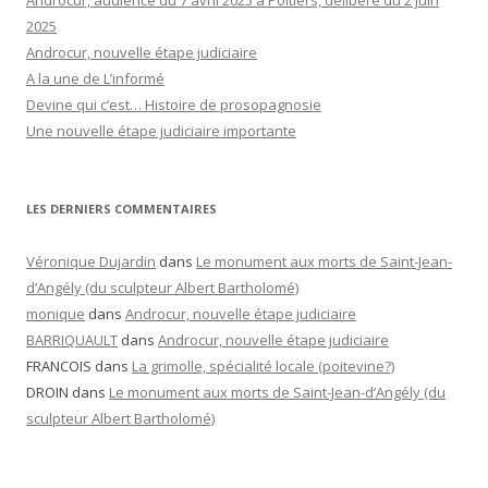
Androcur, audience du 7 avril 2025 à Poitiers, délibéré du 2 juin
2025
Androcur, nouvelle étape judiciaire
A la une de L’informé
Devine qui c’est… Histoire de prosopagnosie
Une nouvelle étape judiciaire importante
LES DERNIERS COMMENTAIRES
Véronique Dujardin
dans
Le monument aux morts de Saint-Jean-
d’Angély (du sculpteur Albert Bartholomé)
monique
dans
Androcur, nouvelle étape judiciaire
BARRIQUAULT
dans
Androcur, nouvelle étape judiciaire
FRANCOIS
dans
La grimolle, spécialité locale (poitevine?)
DROIN
dans
Le monument aux morts de Saint-Jean-d’Angély (du
sculpteur Albert Bartholomé)