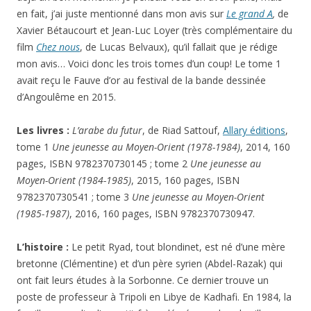
en fait, j’ai juste mentionné dans mon avis sur
Le grand A
,
de
Xavier Bétaucourt et Jean-Luc Loyer (très complémentaire du
film
Chez nous
, de Lucas Belvaux), qu’il fallait que je rédige
mon avis… Voici donc les trois tomes d’un coup! Le tome 1
avait reçu le Fauve d’or au festival de la bande dessinée
d’Angoulême en 2015.
Les livres :
L’arabe du futur
, de Riad Sattouf,
Allary éditions
,
tome 1
Une jeunesse au Moyen-Orient (1978-1984)
, 2014, 160
pages, ISBN 9782370730145 ; tome 2
Une jeunesse au
Moyen-Orient (1984-1985)
, 2015, 160 pages, ISBN
9782370730541 ; tome 3
Une jeunesse au Moyen-Orient
(1985-1987)
, 2016, 160 pages, ISBN 9782370730947.
L’histoire :
Le petit Ryad, tout blondinet, est né d’une mère
bretonne (Clémentine) et d’un père syrien (Abdel-Razak) qui
ont fait leurs études à la Sorbonne. Ce dernier trouve un
poste de professeur à Tripoli en Libye de Kadhafi. En 1984, la