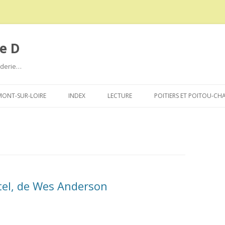
e D
roderie…
Aller
au
ONT-SUR-LOIRE
INDEX
LECTURE
POITIERS ET POITOU-CH
contenu
el, de Wes Anderson