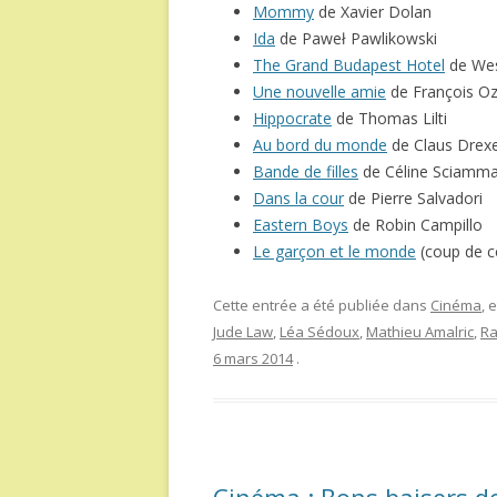
Mommy
de Xavier Dolan
Ida
de Paweł Pawlikowski
The Grand Budapest Hotel
de We
Une nouvelle amie
de François O
Hippocrate
de Thomas Lilti
Au bord du monde
de Claus Drexe
Bande de filles
de Céline Sciamm
Dans la cour
de Pierre Salvadori
Eastern Boys
de Robin Campillo
Le garçon et le monde
(coup de cœ
Cette entrée a été publiée dans
Cinéma
, 
Jude Law
,
Léa Sédoux
,
Mathieu Amalric
,
Ra
6 mars 2014
.