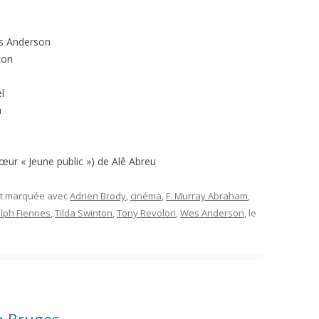
s Anderson
zon
l
a
ur « Jeune public ») de Alê Abreu
et marquée avec
Adrien Brody
,
cinéma
,
F. Murray Abraham
,
lph Fiennes
,
Tilda Swinton
,
Tony Revolori
,
Wes Anderson
, le