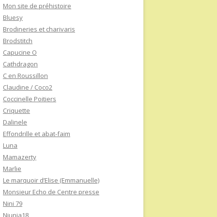
Mon site de préhistoire
Bluesy
Brodineries et charivaris
Brodstitch
Capucine O
Cathdragon
C en Roussillon
Claudine / Coco2
Coccinelle Poitiers
Criquette
Dalinele
Effondrille et abat-faim
Luna
Mamazerty
Marlie
Le marquoir d’Elise (Emmanuelle)
Monsieur Echo de Centre presse
Nini 79
Niunia18