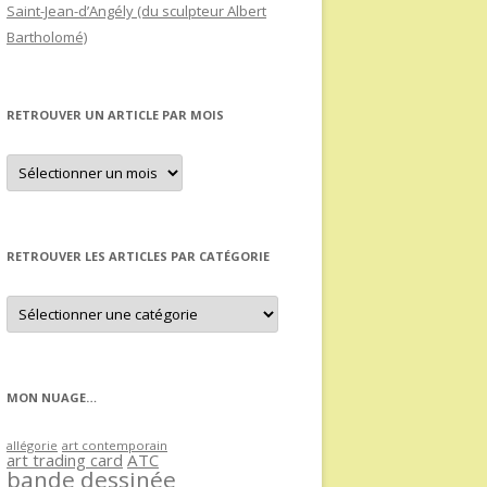
Saint-Jean-d’Angély (du sculpteur Albert
Bartholomé)
RETROUVER UN ARTICLE PAR MOIS
Retrouver
un
article
par
mois
RETROUVER LES ARTICLES PAR CATÉGORIE
Retrouver
les
articles
par
catégorie
MON NUAGE…
allégorie
art contemporain
art trading card
ATC
bande dessinée