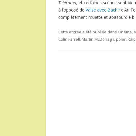
Télérama
, et certaines scènes sont bi
à l’opposé de
Valse avec Bachir
d’Ari Fo
complètement muette et abasourdie bie
Cette entrée a été publiée dans
Cinéma
, 
Colin Farrell
,
Martin McDonagh
,
polar
,
Ralp