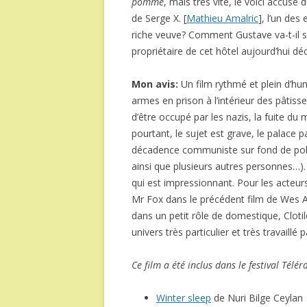
pomme
, mais très vite, le voici accus
de Serge X. [
Mathieu Amalric
], l’un des
riche veuve? Comment Gustave va-t-il se 
propriétaire de cet hôtel aujourd’hui déc
Mon avis:
Un film rythmé et plein d’h
armes en prison à l’intérieur des pâtisseri
d’être occupé par les nazis, la fuite du 
pourtant, le sujet est grave, le palace p
décadence communiste sur fond de pola
ainsi que plusieurs autres personnes…)
qui est impressionnant. Pour les acteur
Mr Fox dans le précédent film de Wes
dans un petit rôle de domestique, Clot
univers très particulier et très travaillé 
Ce film a été inclus dans le festival Télé
Winter sleep
de Nuri Bilge Ceylan