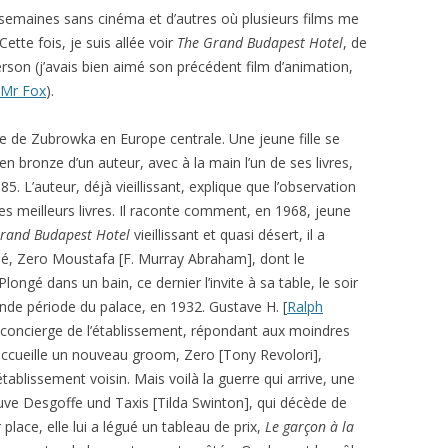
s semaines sans cinéma et d’autres où plusieurs films me
ette fois, je suis allée voir
The Grand Budapest Hotel
, de
son (j’avais bien aimé son précédent film d’animation,
 Mr Fox
).
ue de Zubrowka en Europe centrale. Une jeune fille se
en bronze d’un auteur, avec à la main l’un de ses livres,
85. L’auteur, déjà vieillissant, explique que l’observation
s meilleurs livres. Il raconte comment, en 1968, jeune
rand Budapest Hotel
vieillissant et quasi désert, il a
lé, Zero Moustafa [F. Murray Abraham], dont le
 Plongé dans un bain, ce dernier l’invite à sa table, le soir
ande période du palace, en 1932. Gustave H. [
Ralph
concierge de l’établissement, répondant aux moindres
Il accueille un nouveau groom, Zero [Tony Revolori],
tablissement voisin. Mais voilà la guerre qui arrive, une
neuve Desgoffe und Taxis [Tilda Swinton], qui décède de
r place, elle lui a légué un tableau de prix,
Le garçon à la