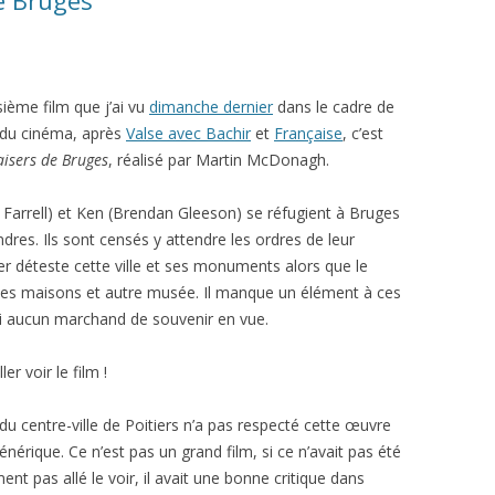
e Bruges
sième film que j’ai vu
dimanche dernier
dans le cadre de
e du cinéma, après
Valse avec Bachir
et
Française
, c’est
isers de Bruges
, réalisé par Martin McDonagh.
 Farrell) et Ken (Brendan Gleeson) se réfugient à Bruges
dres. Ils sont censés y attendre les ordres de leur
er déteste cette ville et ses monuments alors que le
lles maisons et autre musée. Il manque un élément à ces
 ni aucun marchand de souvenir en vue.
er voir le film !
u centre-ville de Poitiers n’a pas respecté cette œuvre
énérique. Ce n’est pas un grand film, si ce n’avait pas été
nt pas allé le voir, il avait une bonne critique dans