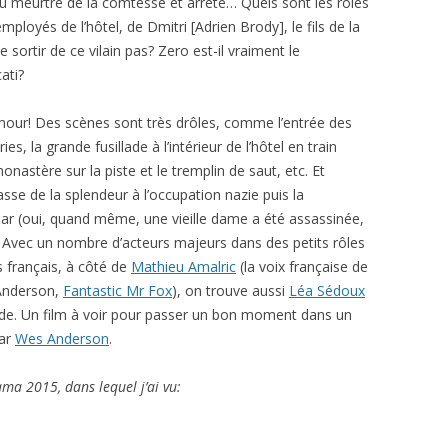
é du meurtre de la comtesse et arrêté… Quels sont les rôles
 employés de l’hôtel, de Dmitri [Adrien Brody], le fils de la
sortir de ce vilain pas? Zero est-il vraiment le
ati?
umour! Des scènes sont très drôles, comme l’entrée des
es, la grande fusillade à l’intérieur de l’hôtel en train
monastère sur la piste et le tremplin de saut, etc. Et
asse de la splendeur à l’occupation nazie puis la
r (oui, quand même, une vieille dame a été assassinée,
. Avec un nombre d’acteurs majeurs dans des petits rôles
s français, à côté de
Mathieu Amalric
(la voix française de
 Anderson,
Fantastic Mr Fox
), on trouve aussi
Léa Sédoux
ilde. Un film à voir pour passer un bon moment dans un
par
Wes Anderson
.
rama 2015, dans lequel j’ai vu: