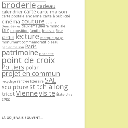
broderie
cadeau
carte
carte maison
calendrier
carte postale ancienne
carte à publicité
couture
cinéma
cuisine
deuxième guerre mondiale
Deux-Sèvres
DIY
exposition
festival
famille
fleur
lecture
jardin
marque-page
monument commémoratif
oiseau
Paris
papier maison
patrimoine
pochette
point de croix
Poitiers
polar
projet en commun
SAL
rentrée littéraire
recyclage
stitch a long
sculpture
Vienne
visite
tricot
États-Unis
église
LÀ OÙ JE VAIS SOUVENT…