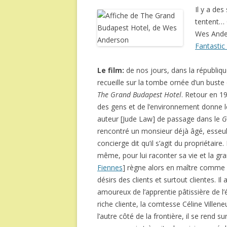
Il y a de
tentent… C
Wes Ander
Fantastic
Le film:
de nos jours, dans la républiq
recueille sur la tombe ornée d’un buste 
The Grand Budapest Hotel
. Retour en 19
des gens et de l’environnement donne le
auteur [Jude Law] de passage dans le
G
rencontré un monsieur déjà âgé, esseu
concierge dit qu’il s’agit du propriétaire.
même, pour lui raconter sa vie et la gr
Fiennes
] règne alors en maître comme 
désirs des clients et surtout clientes. 
amoureux de l’apprentie pâtissière de l’é
riche cliente, la comtesse Céline Ville
l’autre côté de la frontière, il se rend su