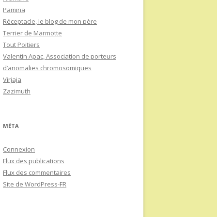
Pamina
Réceptacle, le blog de mon père
Terrier de Marmotte
Tout Poitiers
Valentin Apac, Association de porteurs
d’anomalies chromosomiques
Virjaja
Zazimuth
MÉTA
Connexion
Flux des publications
Flux des commentaires
Site de WordPress-FR