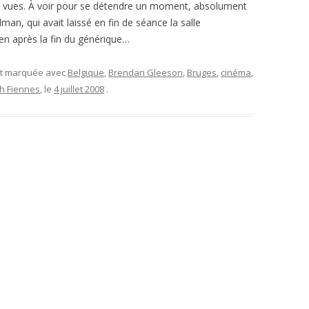
en vues. À voir pour se détendre un moment, absolument
lman, qui avait laissé en fin de séance la salle
n après la fin du générique…
et marquée avec
Belgique
,
Brendan Gleeson
,
Bruges
,
cinéma
,
h Fiennes
, le
4 juillet 2008
.