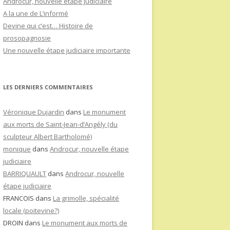
Androcur, nouvelle étape judiciaire
A la une de L’informé
Devine qui c’est… Histoire de
prosopagnosie
Une nouvelle étape judiciaire importante
LES DERNIERS COMMENTAIRES
Véronique Dujardin
dans
Le monument
aux morts de Saint-Jean-d’Angély (du
sculpteur Albert Bartholomé)
monique
dans
Androcur, nouvelle étape
judiciaire
BARRIQUAULT
dans
Androcur, nouvelle
étape judiciaire
FRANCOIS
dans
La grimolle, spécialité
locale (poitevine?)
DROIN
dans
Le monument aux morts de