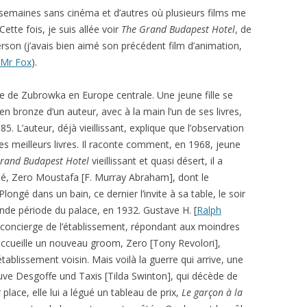
s semaines sans cinéma et d’autres où plusieurs films me
ette fois, je suis allée voir
The Grand Budapest Hotel
, de
son (j’avais bien aimé son précédent film d’animation,
 Mr Fox
).
ue de Zubrowka en Europe centrale. Une jeune fille se
en bronze d’un auteur, avec à la main l’un de ses livres,
85. L’auteur, déjà vieillissant, explique que l’observation
s meilleurs livres. Il raconte comment, en 1968, jeune
rand Budapest Hotel
vieillissant et quasi désert, il a
lé, Zero Moustafa [F. Murray Abraham], dont le
 Plongé dans un bain, ce dernier l’invite à sa table, le soir
ande période du palace, en 1932. Gustave H. [
Ralph
concierge de l’établissement, répondant aux moindres
Il accueille un nouveau groom, Zero [Tony Revolori],
tablissement voisin. Mais voilà la guerre qui arrive, une
neuve Desgoffe und Taxis [Tilda Swinton], qui décède de
r place, elle lui a légué un tableau de prix,
Le garçon à la