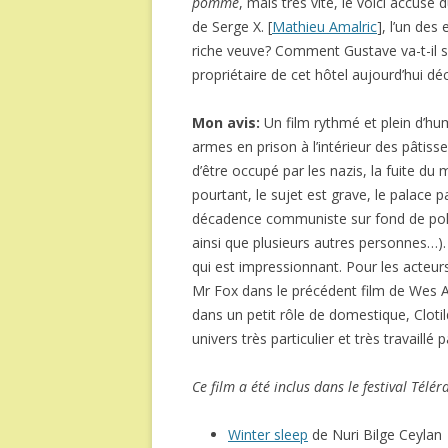
pomme
, mais très vite, le voici accus
de Serge X. [
Mathieu Amalric
], l’un des
riche veuve? Comment Gustave va-t-il se 
propriétaire de cet hôtel aujourd’hui déc
Mon avis:
Un film rythmé et plein d’h
armes en prison à l’intérieur des pâtisseri
d’être occupé par les nazis, la fuite du 
pourtant, le sujet est grave, le palace p
décadence communiste sur fond de pola
ainsi que plusieurs autres personnes…)
qui est impressionnant. Pour les acteur
Mr Fox dans le précédent film de Wes
dans un petit rôle de domestique, Clot
univers très particulier et très travaillé 
Ce film a été inclus dans le festival Télé
Winter sleep
de Nuri Bilge Ceylan