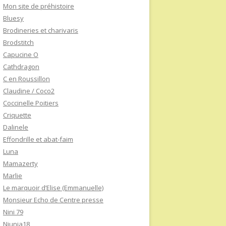
Mon site de préhistoire
Bluesy
Brodineries et charivaris
Brodstitch
Capucine O
Cathdragon
C en Roussillon
Claudine / Coco2
Coccinelle Poitiers
Criquette
Dalinele
Effondrille et abat-faim
Luna
Mamazerty
Marlie
Le marquoir d’Elise (Emmanuelle)
Monsieur Echo de Centre presse
Nini 79
Niunia18