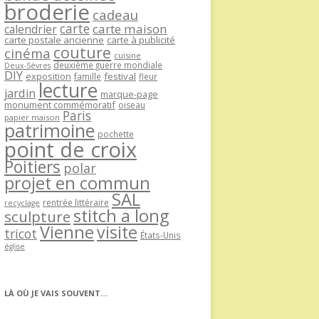
broderie
cadeau
carte
carte maison
calendrier
carte postale ancienne
carte à publicité
couture
cinéma
cuisine
deuxième guerre mondiale
Deux-Sèvres
DIY
exposition
festival
famille
fleur
lecture
jardin
marque-page
monument commémoratif
oiseau
Paris
papier maison
patrimoine
pochette
point de croix
Poitiers
polar
projet en commun
SAL
rentrée littéraire
recyclage
stitch a long
sculpture
Vienne
visite
tricot
États-Unis
église
LÀ OÙ JE VAIS SOUVENT…