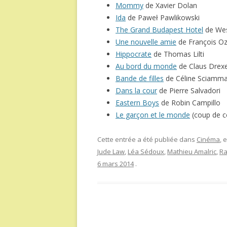
Mommy
de Xavier Dolan
Ida
de Paweł Pawlikowski
The Grand Budapest Hotel
de We
Une nouvelle amie
de François O
Hippocrate
de Thomas Lilti
Au bord du monde
de Claus Drexe
Bande de filles
de Céline Sciamm
Dans la cour
de Pierre Salvadori
Eastern Boys
de Robin Campillo
Le garçon et le monde
(coup de cœ
Cette entrée a été publiée dans
Cinéma
, 
Jude Law
,
Léa Sédoux
,
Mathieu Amalric
,
Ra
6 mars 2014
.