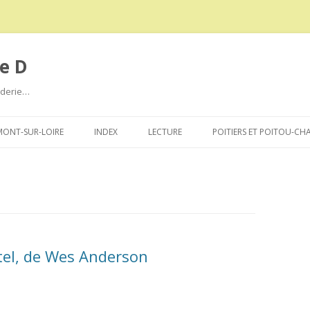
e D
roderie…
Aller
au
ONT-SUR-LOIRE
INDEX
LECTURE
POITIERS ET POITOU-CH
contenu
el, de Wes Anderson