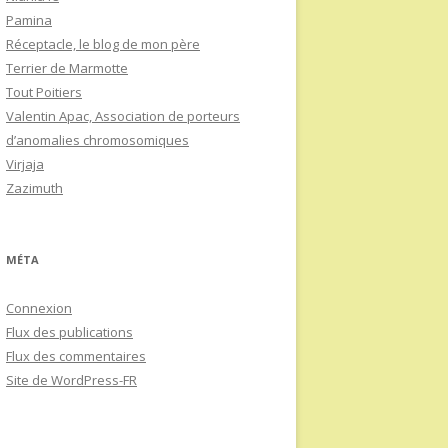
Pamina
Réceptacle, le blog de mon père
Terrier de Marmotte
Tout Poitiers
Valentin Apac, Association de porteurs
d’anomalies chromosomiques
Virjaja
Zazimuth
MÉTA
Connexion
Flux des publications
Flux des commentaires
Site de WordPress-FR