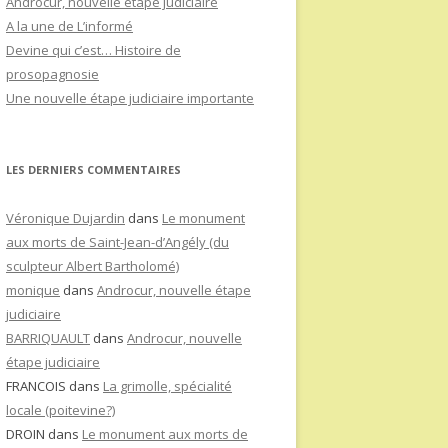
Androcur, nouvelle étape judiciaire
A la une de L’informé
Devine qui c’est… Histoire de
prosopagnosie
Une nouvelle étape judiciaire importante
LES DERNIERS COMMENTAIRES
Véronique Dujardin
dans
Le monument
aux morts de Saint-Jean-d’Angély (du
sculpteur Albert Bartholomé)
monique
dans
Androcur, nouvelle étape
judiciaire
BARRIQUAULT
dans
Androcur, nouvelle
étape judiciaire
FRANCOIS
dans
La grimolle, spécialité
locale (poitevine?)
DROIN
dans
Le monument aux morts de