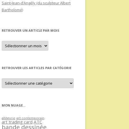
Saint-Jean-d’Angély (du sculpteur Albert
Bartholomé)
RETROUVER UN ARTICLE PAR MOIS
Retrouver
un
article
par
mois
RETROUVER LES ARTICLES PAR CATÉGORIE
Retrouver
les
articles
par
catégorie
MON NUAGE…
allégorie
art contemporain
art trading card
ATC
bande dessinée