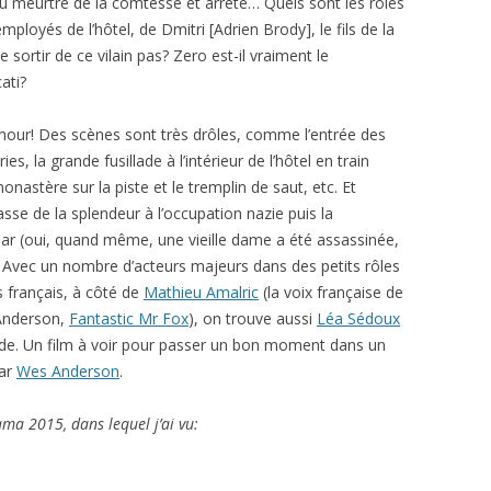
é du meurtre de la comtesse et arrêté… Quels sont les rôles
 employés de l’hôtel, de Dmitri [Adrien Brody], le fils de la
sortir de ce vilain pas? Zero est-il vraiment le
ati?
umour! Des scènes sont très drôles, comme l’entrée des
es, la grande fusillade à l’intérieur de l’hôtel en train
monastère sur la piste et le tremplin de saut, etc. Et
asse de la splendeur à l’occupation nazie puis la
r (oui, quand même, une vieille dame a été assassinée,
. Avec un nombre d’acteurs majeurs dans des petits rôles
s français, à côté de
Mathieu Amalric
(la voix française de
 Anderson,
Fantastic Mr Fox
), on trouve aussi
Léa Sédoux
ilde. Un film à voir pour passer un bon moment dans un
par
Wes Anderson
.
rama 2015, dans lequel j’ai vu: