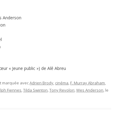
s Anderson
zon
l
a
ur « Jeune public ») de Alê Abreu
et marquée avec
Adrien Brody
,
cinéma
,
F. Murray Abraham
,
lph Fiennes
,
Tilda Swinton
,
Tony Revolori
,
Wes Anderson
, le