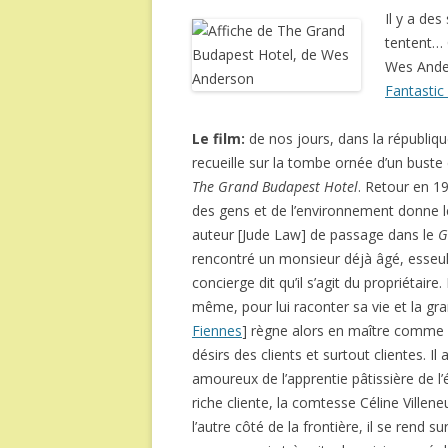
Il y a de
tentent… C
Wes Ander
Fantastic
Le film:
de nos jours, dans la républiq
recueille sur la tombe ornée d’un buste 
The Grand Budapest Hotel
. Retour en 19
des gens et de l’environnement donne le
auteur [Jude Law] de passage dans le
G
rencontré un monsieur déjà âgé, esseu
concierge dit qu’il s’agit du propriétaire.
même, pour lui raconter sa vie et la gr
Fiennes
] règne alors en maître comme 
désirs des clients et surtout clientes. 
amoureux de l’apprentie pâtissière de l’é
riche cliente, la comtesse Céline Ville
l’autre côté de la frontière, il se rend su