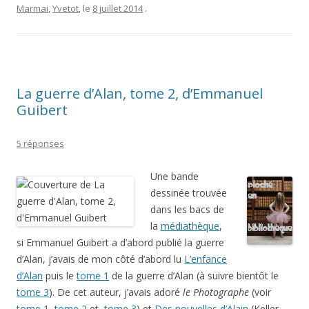
Marmai
,
Yvetot
, le
8 juillet 2014
.
La guerre d’Alan, tome 2, d’Emmanuel
Guibert
5 réponses
Une bande
dessinée trouvée
dans les bacs de
la
médiathèque
,
si Emmanuel Guibert a d’abord publié la guerre
d’Alan, j’avais de mon côté d’abord lu
L’enfance
d’Alan
puis le
tome 1
de la guerre d’Alan (à suivre bientôt le
tome 3
). De cet auteur, j’avais adoré
le Photographe
(voir
tome 1
,
tome 2
et
tome 3
) et
Des nouvelles d’Alain
(Keller