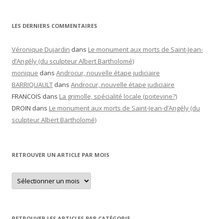
LES DERNIERS COMMENTAIRES
Véronique Dujardin
dans
Le monument aux morts de Saint-Jean-
d’Angély (du sculpteur Albert Bartholomé)
monique
dans
Androcur, nouvelle étape judiciaire
BARRIQUAULT
dans
Androcur, nouvelle étape judiciaire
FRANCOIS
dans
La grimolle, spécialité locale (poitevine?)
DROIN
dans
Le monument aux morts de Saint-Jean-d’Angély (du
sculpteur Albert Bartholomé)
RETROUVER UN ARTICLE PAR MOIS
Retrouver
un
article
par
mois
RETROUVER LES ARTICLES PAR CATÉGORIE