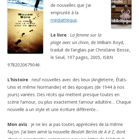
de nouvelles que j’ai
emprunté à la
médiathèque
.
Le livre
:
La femme sur la
plage avec un chien
, de William Boyd,
traduit de l’anglais par Christiane Besse,
le Seuil, 197 pages, 2005, ISBN
9782020679046.
L’histoire
: neuf nouvelles avec des lieux (Angleterre, États-
Unis et même Normandie) et des époques (de 1944 à nos
jours) variées. Des récits qui mettent presque toutes en
scène l’amour, ou plus exactement l’amour adultère… Chaque
nouvelle a un style et une écriture différente…
Mon avis
: je ne les ai pas toutes appréciées de la même
façon. J’ai bien aimé la nouvelle
Beulah Berlin de A à Z
, dont