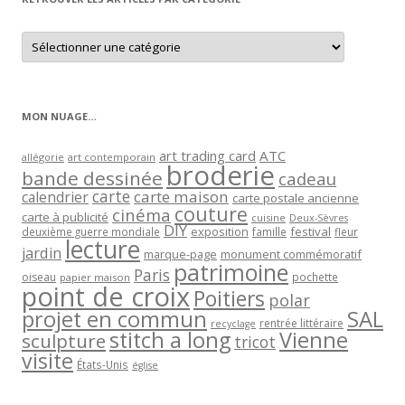
Retrouver
les
articles
par
catégorie
MON NUAGE…
art trading card
ATC
allégorie
art contemporain
broderie
bande dessinée
cadeau
carte
carte maison
calendrier
carte postale ancienne
couture
cinéma
carte à publicité
cuisine
Deux-Sèvres
DIY
exposition
festival
famille
deuxième guerre mondiale
fleur
lecture
jardin
marque-page
monument commémoratif
patrimoine
Paris
oiseau
papier maison
pochette
point de croix
Poitiers
polar
projet en commun
SAL
rentrée littéraire
recyclage
stitch a long
Vienne
sculpture
tricot
visite
États-Unis
église