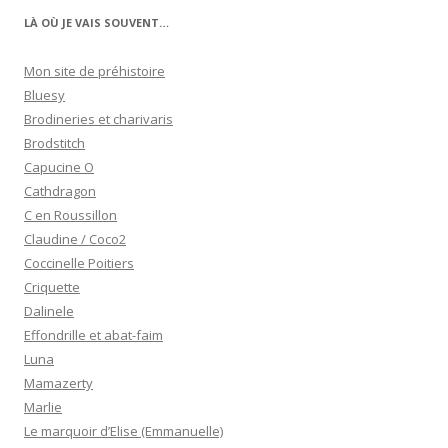
LÀ OÙ JE VAIS SOUVENT…
Mon site de préhistoire
Bluesy
Brodineries et charivaris
Brodstitch
Capucine O
Cathdragon
C en Roussillon
Claudine / Coco2
Coccinelle Poitiers
Criquette
Dalinele
Effondrille et abat-faim
Luna
Mamazerty
Marlie
Le marquoir d’Elise (Emmanuelle)