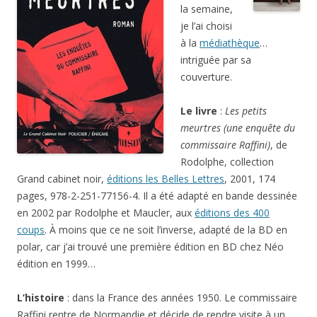
la semaine,
je l’ai choisi
à la
médiathèque
…
intriguée par sa
couverture.
Le livre
:
Les petits
meurtres (une enquête du
commissaire Raffini)
, de
Rodolphe, collection
Grand cabinet noir,
éditions les Belles Lettres
, 2001, 174
pages, 978-2-251-77156-4. Il a été adapté en bande dessinée
en 2002 par Rodolphe et Maucler, aux
éditions des 400
coups
. À moins que ce ne soit l’inverse, adapté de la BD en
polar, car j’ai trouvé une première édition en BD chez Néo
édition en 1999…
L’histoire
: dans la France des années 1950. Le commissaire
Raffini rentre de Normandie et décide de rendre visite à un