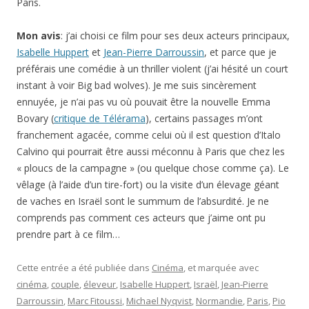
Paris.
Mon avis
: j’ai choisi ce film pour ses deux acteurs principaux,
Isabelle Huppert
et
Jean-Pierre Darroussin
, et parce que je
préférais une comédie à un thriller violent (j’ai hésité un court
instant à voir Big bad wolves). Je me suis sincèrement
ennuyée, je n’ai pas vu où pouvait être la nouvelle Emma
Bovary (
critique de Télérama
), certains passages m’ont
franchement agacée, comme celui où il est question d’Italo
Calvino qui pourrait être aussi méconnu à Paris que chez les
« ploucs de la campagne » (ou quelque chose comme ça). Le
vêlage (à l’aide d’un tire-fort) ou la visite d’un élevage géant
de vaches en Israël sont le summum de l’absurdité. Je ne
comprends pas comment ces acteurs que j’aime ont pu
prendre part à ce film…
Cette entrée a été publiée dans
Cinéma
, et marquée avec
cinéma
,
couple
,
éleveur
,
Isabelle Huppert
,
Israël
,
Jean-Pierre
Darroussin
,
Marc Fitoussi
,
Michael Nyqvist
,
Normandie
,
Paris
,
Pio