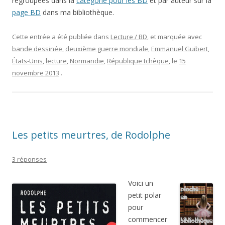
regroupées dans la
catégorie pour les BD
et par auteur sur la
page BD
dans ma bibliothèque.
Cette entrée a été publiée dans
Lecture / BD
, et marquée avec
bande dessinée
,
deuxième guerre mondiale
,
Emmanuel Guibert
,
États-Unis
,
lecture
,
Normandie
,
République tchèque
, le
15
novembre 2013
.
Les petits meurtres, de Rodolphe
3 réponses
Voici un
petit polar
pour
commencer