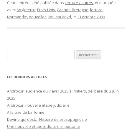
Cette entrée a été publiée dans
Lecture / autres
, et marquée
avec
Angleterre
,
États-Unis
,
Grande-Bretagne
,
lecture
,
Normandie
,
nouvelles
,
William Boyd
, le
13 octobre 2009
.
Rechercher :
LES DERNIERS ARTICLES
Androcur, audience du 7 avril 2025 à Poitiers, délibéré du 2 juin
2025
Androcur, nouvelle étape judiciaire
A la une de L’informé
Devine qui c’est… Histoire de prosopagnosie
Une nouvelle étape judiciaire importante