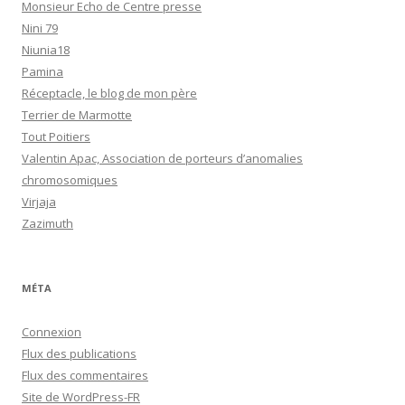
Monsieur Echo de Centre presse
Nini 79
Niunia18
Pamina
Réceptacle, le blog de mon père
Terrier de Marmotte
Tout Poitiers
Valentin Apac, Association de porteurs d’anomalies
chromosomiques
Virjaja
Zazimuth
MÉTA
Connexion
Flux des publications
Flux des commentaires
Site de WordPress-FR