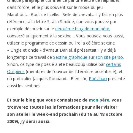
chaque paragraphe commence par une lettre de l’alphabet,
dans l’ordre, et le plus souvent sur le mode du jeu
Marabout… Bout de ficelle… Selle de cheval… Il y fait en plus
référence, à la lettre S, à la Sextine, que vous pouvez par
exemple découvrir sur le
deuxième blog de mon père
,
consacré uniquement à la sextine… Vous pouvez, vous aussi,
utiliser le programme de dessin ou lire la célèbre sextine
« Ongle et oncle » d’Arnaut Daniel. Il présentait il y a déjà
longtemps ce travail de
Sextine graphique sur son site perso
.
Sinon, ce type de poésie a été beaucoup utilisé par
certains
Oulipiens
(membres de l’ouvroir de littérature potentielle), et
en particulier Jacques Roubaud… Bien sûr,
Poézibao
présente
aussi les sextines…
Et sur le blog que vous connaissez de
mon père
, vous
trouverez toutes les informations pour aller visiter
son atelier le week-end prochain (du 16 au 18 octobre
2009), j’y serai aussi.