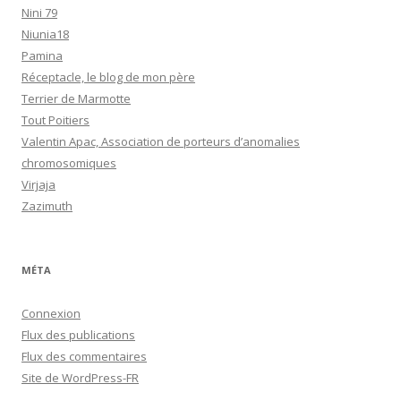
Nini 79
Niunia18
Pamina
Réceptacle, le blog de mon père
Terrier de Marmotte
Tout Poitiers
Valentin Apac, Association de porteurs d’anomalies
chromosomiques
Virjaja
Zazimuth
MÉTA
Connexion
Flux des publications
Flux des commentaires
Site de WordPress-FR