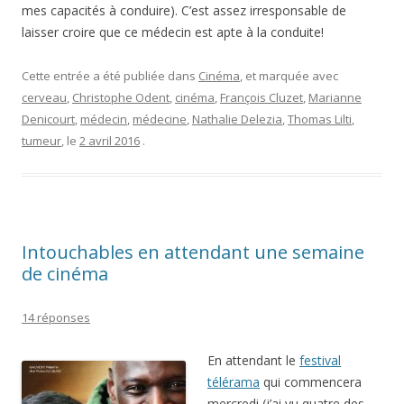
mes capacités à conduire). C’est assez irresponsable de
laisser croire que ce médecin est apte à la conduite!
Cette entrée a été publiée dans
Cinéma
, et marquée avec
cerveau
,
Christophe Odent
,
cinéma
,
François Cluzet
,
Marianne
Denicourt
,
médecin
,
médecine
,
Nathalie Delezia
,
Thomas Lilti
,
tumeur
, le
2 avril 2016
.
Intouchables en attendant une semaine
de cinéma
14 réponses
En attendant le
festival
télérama
qui commencera
mercredi (j’ai vu quatre des