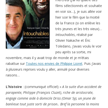
films sélectionnés et souhaite
en voir six…), je suis allée voir
hier soir le film que la moitié
de la France (si on enlève les
très jeunes et les très vieux)…
Intouchables
, r
éalisé par
Olivier Nakache et Éric
Toledano,
j’avais voulu le voir
peu après sa sortie, mi
novembre, mais il y avait trop de monde et je m’étais
rabattue sur
Toutes nos envies de Philippe Lioret
. Puis j’avais
à plusieurs reprises voulu y aller, annulé pour diverses
raisons…
L’histoire
: (communiqué officiel) «
A la suite d’un accident de
parapente, Philippe (François Cluzet), riche de aristocrate,
engage comme aide à domicile Driss (Omar Sy), un jeune de
banlieue tout juste sorti de prison.. Bref la personne la moins