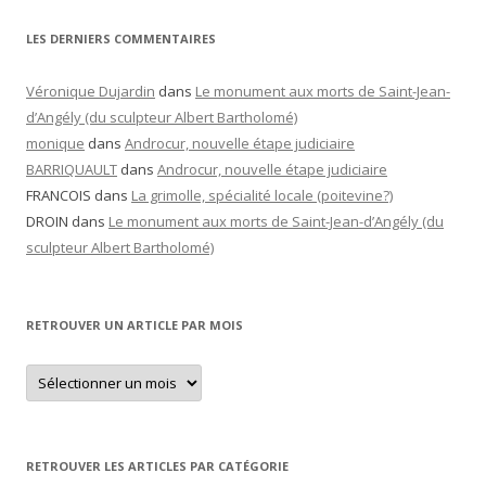
LES DERNIERS COMMENTAIRES
Véronique Dujardin
dans
Le monument aux morts de Saint-Jean-
d’Angély (du sculpteur Albert Bartholomé)
monique
dans
Androcur, nouvelle étape judiciaire
BARRIQUAULT
dans
Androcur, nouvelle étape judiciaire
FRANCOIS
dans
La grimolle, spécialité locale (poitevine?)
DROIN
dans
Le monument aux morts de Saint-Jean-d’Angély (du
sculpteur Albert Bartholomé)
RETROUVER UN ARTICLE PAR MOIS
Retrouver
un
article
par
mois
RETROUVER LES ARTICLES PAR CATÉGORIE