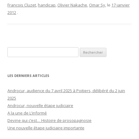
François Cluzet
,
handicap
,
Olivier Nakache
,
Omar Sy
, le
17 janvier
2012
.
Rechercher :
LES DERNIERS ARTICLES
Androcur, audience du 7 avril 2025 à Poitiers, délibéré du 2 juin
2025
Androcur, nouvelle étape judiciaire
A la une de L’informé
Devine qui c’est… Histoire de prosopagnosie
Une nouvelle étape judiciaire importante