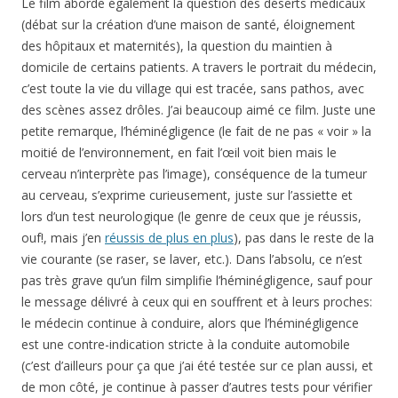
Le film aborde également la question des déserts médicaux
(débat sur la création d’une maison de santé, éloignement
des hôpitaux et maternités), la question du maintien à
domicile de certains patients. A travers le portrait du médecin,
c’est toute la vie du village qui est tracée, sans pathos, avec
des scènes assez drôles. J’ai beaucoup aimé ce film. Juste une
petite remarque, l’héminégligence (le fait de ne pas « voir » la
moitié de l’environnement, en fait l’œil voit bien mais le
cerveau n’interprète pas l’image), conséquence de la tumeur
au cerveau, s’exprime curieusement, juste sur l’assiette et
lors d’un test neurologique (le genre de ceux que je réussis,
ouf!, mais j’en
réussis de plus en plus
), pas dans le reste de la
vie courante (se raser, se laver, etc.). Dans l’absolu, ce n’est
pas très grave qu’un film simplifie l’héminégligence, sauf pour
le message délivré à ceux qui en souffrent et à leurs proches:
le médecin continue à conduire, alors que l’héminégligence
est une contre-indication stricte à la conduite automobile
(c’est d’ailleurs pour ça que j’ai été testée sur ce plan aussi, et
de mon côté, je continue à passer d’autres tests pour vérifier