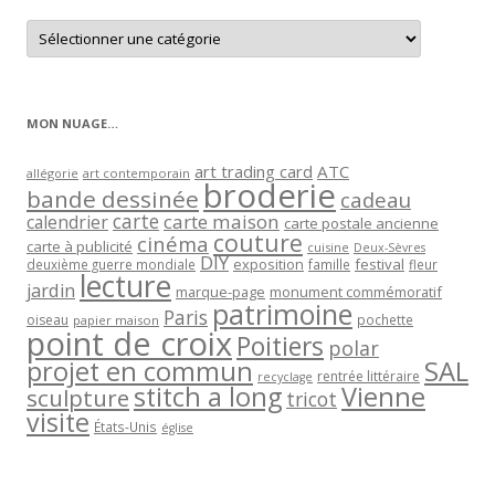
Retrouver
les
articles
par
catégorie
MON NUAGE…
art trading card
ATC
allégorie
art contemporain
broderie
bande dessinée
cadeau
carte
carte maison
calendrier
carte postale ancienne
couture
cinéma
carte à publicité
cuisine
Deux-Sèvres
DIY
exposition
festival
famille
deuxième guerre mondiale
fleur
lecture
jardin
marque-page
monument commémoratif
patrimoine
Paris
oiseau
papier maison
pochette
point de croix
Poitiers
polar
projet en commun
SAL
rentrée littéraire
recyclage
stitch a long
Vienne
sculpture
tricot
visite
États-Unis
église