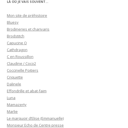
LÀ OÙ JE VAIS SOUVENT…
Mon site de préhistoire
Bluesy
Brodineries et charivaris
Brodstitch
Capucine O
Cathdragon
C en Roussillon
Claudine / Coco2
Coccinelle Poitiers
Criquette
Dalinele
Effondrille et abat-faim
Luna
Mamazerty
Marlie
Le marquoir d’Elise (Emmanuelle)
Monsieur Echo de Centre presse