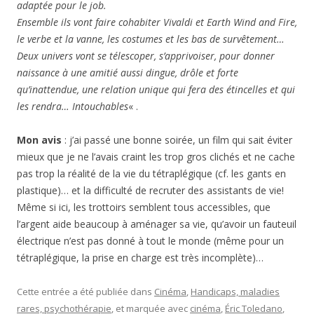
adaptée pour le job.
Ensemble ils vont faire cohabiter Vivaldi et Earth Wind and Fire,
le verbe et la vanne, les costumes et les bas de survêtement…
Deux univers vont se télescoper, s’apprivoiser, pour donner
naissance à une amitié aussi dingue, drôle et forte
qu’inattendue, une relation unique qui fera des étincelles et qui
les rendra… Intouchables
« .
Mon avis
: j’ai passé une bonne soirée, un film qui sait éviter
mieux que je ne l’avais craint les trop gros clichés et ne cache
pas trop la réalité de la vie du tétraplégique (cf. les gants en
plastique)… et la difficulté de recruter des assistants de vie!
Même si ici, les trottoirs semblent tous accessibles, que
l’argent aide beaucoup à aménager sa vie, qu’avoir un fauteuil
électrique n’est pas donné à tout le monde (même pour un
tétraplégique, la prise en charge est très incomplète)…
Cette entrée a été publiée dans
Cinéma
,
Handicaps, maladies
rares, psychothérapie
, et marquée avec
cinéma
,
Éric Toledano
,