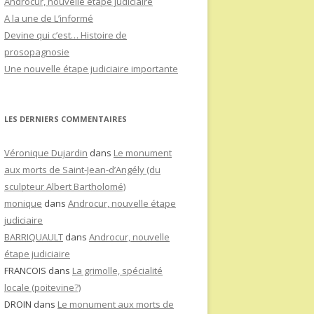
Androcur, nouvelle étape judiciaire
A la une de L’informé
Devine qui c’est… Histoire de
prosopagnosie
Une nouvelle étape judiciaire importante
LES DERNIERS COMMENTAIRES
Véronique Dujardin
dans
Le monument
aux morts de Saint-Jean-d’Angély (du
sculpteur Albert Bartholomé)
monique
dans
Androcur, nouvelle étape
judiciaire
BARRIQUAULT
dans
Androcur, nouvelle
étape judiciaire
FRANCOIS
dans
La grimolle, spécialité
locale (poitevine?)
DROIN
dans
Le monument aux morts de