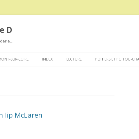
e D
roderie…
Aller
au
ONT-SUR-LOIRE
INDEX
LECTURE
POITIERS ET POITOU-CH
contenu
hilip McLaren