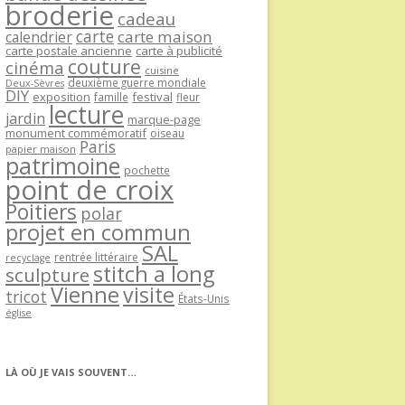
broderie
cadeau
carte
carte maison
calendrier
carte postale ancienne
carte à publicité
couture
cinéma
cuisine
deuxième guerre mondiale
Deux-Sèvres
DIY
exposition
festival
famille
fleur
lecture
jardin
marque-page
monument commémoratif
oiseau
Paris
papier maison
patrimoine
pochette
point de croix
Poitiers
polar
projet en commun
SAL
rentrée littéraire
recyclage
stitch a long
sculpture
Vienne
visite
tricot
États-Unis
église
LÀ OÙ JE VAIS SOUVENT…