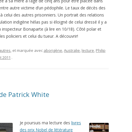
ée à sa mère à l’âge de cinq ans pour être placée dans
 entre autre victime d’un pédophile. Le taux de décès des
à celui des autres prisonniers. Un portrait des relations
lation indigène hélas pas si éloigné de celui dressé il y a
 inspecteur Bonaparte (à lire en 10/18). Côté polar et
des policiers et celui du tueur. A découvrir!
autres
, et marquée avec
aborigène
,
Australie
,
lecture
,
Philip
t 2011
.
 de Patrick White
Je poursuis ma lecture des
livres
des prix Nobel de littérature