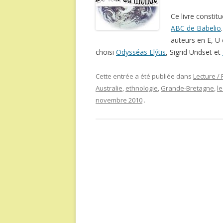
Ce livre constit
ABC de Babelio
auteurs en E, U e
choisi
Odysséas Elýtis
, Sigrid Undset et
Cette entrée a été publiée dans
Lecture / 
Australie
,
ethnologie
,
Grande-Bretagne
,
le
novembre 2010
.