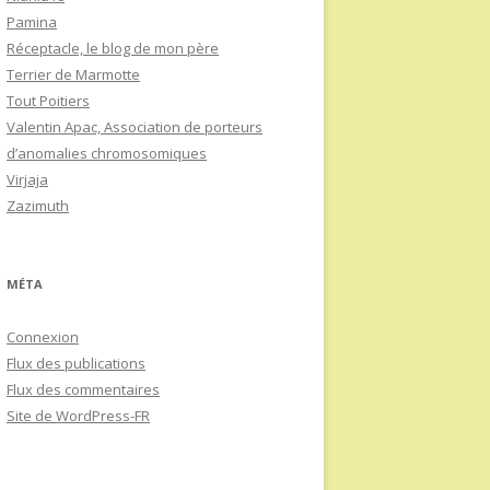
Pamina
Réceptacle, le blog de mon père
Terrier de Marmotte
Tout Poitiers
Valentin Apac, Association de porteurs
d’anomalies chromosomiques
Virjaja
Zazimuth
MÉTA
Connexion
Flux des publications
Flux des commentaires
Site de WordPress-FR