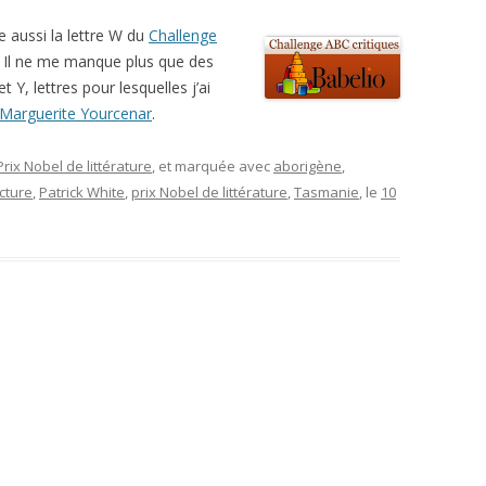
ue aussi la lettre W du
Challenge
. Il ne me manque plus que des
t Y, lettres pour lesquelles j’ai
Marguerite Yourcenar
.
Prix Nobel de littérature
, et marquée avec
aborigène
,
cture
,
Patrick White
,
prix Nobel de littérature
,
Tasmanie
, le
10