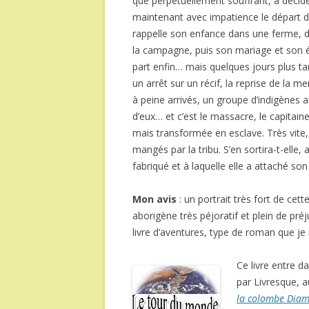
que perpétuellement souffrant, a décidé d
maintenant avec impatience le départ d
rappelle son enfance dans une ferme, d
la campagne, puis son mariage et son 
part enfin… mais quelques jours plus tar
un arrêt sur un récif, la reprise de la m
à peine arrivés, un groupe d’indigènes a
d’eux… et c’est le massacre, le capita
mais transformée en esclave. Très vite
mangés par la tribu. S’en sortira-t-elle,
fabriqué et à laquelle elle a attaché son
Mon avis
: un portrait très fort de cet
aborigène très péjoratif et plein de pr
livre d’aventures, type de roman que je
Ce livre entre d
par Livresque, a
la colombe Dia