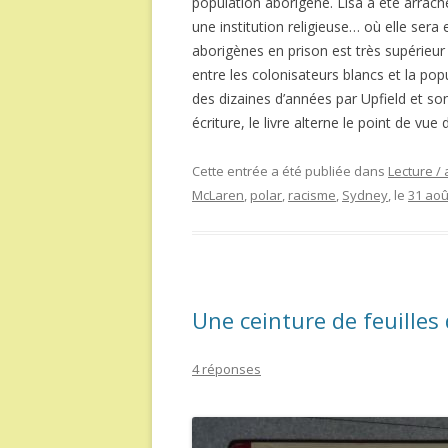
population aborigène. Lisa a été arrach
une institution religieuse… où elle sera
aborigènes en prison est très supérieur 
entre les colonisateurs blancs et la popu
des dizaines d’années par Upfield et son
écriture, le livre alterne le point de vue 
Cette entrée a été publiée dans
Lecture / 
McLaren
,
polar
,
racisme
,
Sydney
, le
31 aoû
Une ceinture de feuilles
4 réponses