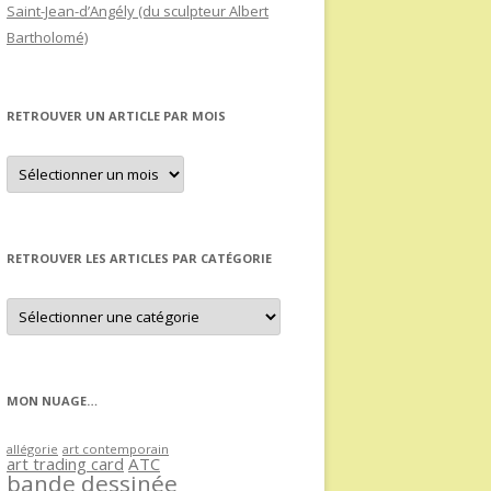
Saint-Jean-d’Angély (du sculpteur Albert
Bartholomé)
RETROUVER UN ARTICLE PAR MOIS
Retrouver
un
article
par
mois
RETROUVER LES ARTICLES PAR CATÉGORIE
Retrouver
les
articles
par
catégorie
MON NUAGE…
allégorie
art contemporain
art trading card
ATC
bande dessinée