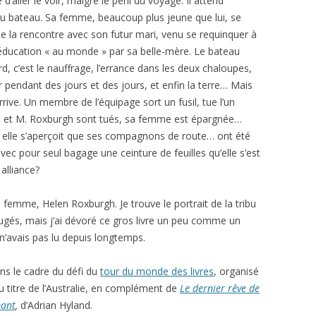
’aller le voir, malgré le péril du voyage. Il attend
u bateau. Sa femme, beaucoup plus jeune que lui, se
e la rencontre avec son futur mari, venu se requinquer à
éducation « au monde » par sa belle-mère. Le bateau
d, c’est le nauffrage, l’errance dans les deux chaloupes,
er pendant des jours et des jours, et enfin la terre… Mais
rrive. Un membre de l’équipage sort un fusil, tue l’un
ine et M. Roxburgh sont tués, sa femme est épargnée…
, elle s’aperçoit que ses compagnons de route… ont été
 avec pour seul bagage une ceinture de feuilles qu’elle s’est
 alliance?
te femme, Helen Roxburgh. Je trouve le portrait de la tribu
éjugés, mais j’ai dévoré ce gros livre un peu comme un
 n’avais pas lu depuis longtemps.
ans le cadre du défi du
tour du monde des livres
, organisé
u titre de l’Australie, en complément de
Le dernier rêve de
mant
,
d’Adrian Hyland.