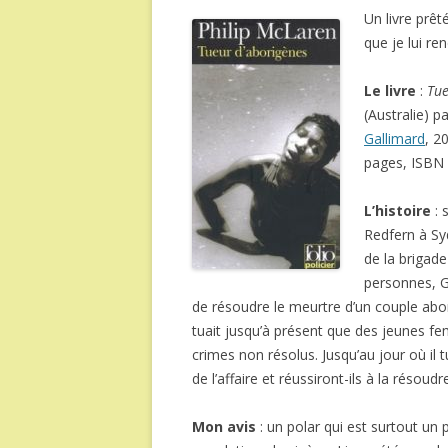
Un livre prêt
que je lui ren
Le livre
:
Tue
(Australie) p
Gallimard
, 2
pages, ISBN
L’histoire
: 
Redfern à Syd
de la brigade
personnes, G
de résoudre le meurtre d’un couple aborig
tuait jusqu’à présent que des jeunes f
crimes non résolus. Jusqu’au jour où il
de l’affaire et réussiront-ils à la résoudr
Mon avis
: un polar qui est surtout un p