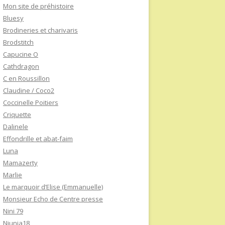
Mon site de préhistoire
Bluesy
Brodineries et charivaris
Brodstitch
Capucine O
Cathdragon
C en Roussillon
Claudine / Coco2
Coccinelle Poitiers
Criquette
Dalinele
Effondrille et abat-faim
Luna
Mamazerty
Marlie
Le marquoir d’Elise (Emmanuelle)
Monsieur Echo de Centre presse
Nini 79
Niunia18