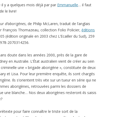
é il y a quelques mois déjà par par
Emmanuelle
… il faut
de le livre!
ur d’aborigènes
, de Philip McLaren, traduit de l’anglais
ar François Thomazeau, collection Folio Policier,
éditions
005 (édition originale en 2003 chez L’Ecailler du Sud), 259
 978-2070314256.
sans doute dans les années 2000, près de la gare de
ney en Australie. L’État australien vient de créer au sein
 criminelle une « brigade aborigène », constituée de deux
ary et Lisa. Pour leur première enquête, ils sont chargés
ène. Ils s’orientent très vite sur un tueur en série qui ne
emmes aborigènes, retrouvées parmi les dossiers de
 tue une blanche… Nos deux aborigènes resteront-ils saisis
e?
rétexte pour faire connaître le triste sort de la