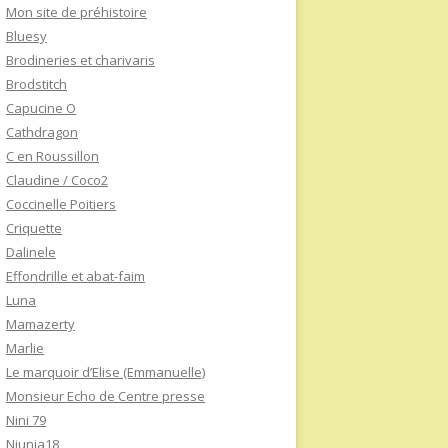
Mon site de préhistoire
Bluesy
Brodineries et charivaris
Brodstitch
Capucine O
Cathdragon
C en Roussillon
Claudine / Coco2
Coccinelle Poitiers
Criquette
Dalinele
Effondrille et abat-faim
Luna
Mamazerty
Marlie
Le marquoir d’Elise (Emmanuelle)
Monsieur Echo de Centre presse
Nini 79
Niunia18