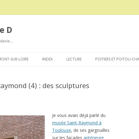
e D
roderie…
Aller
au
ONT-SUR-LOIRE
INDEX
LECTURE
POITIERS ET POITOU-CH
contenu
aymond (4) : des sculptures
Je vous avais déjà parlé du
musée Saint-Raymond à
Toulouse
, de ses gargouilles
sur les façades
antérieure