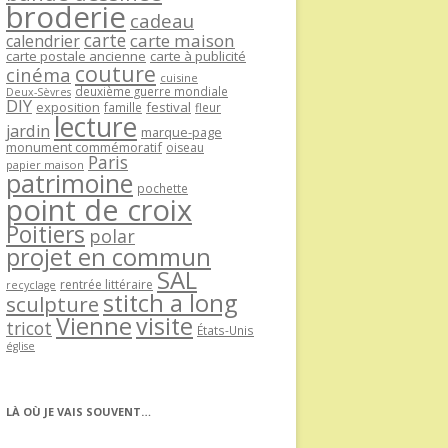
broderie
cadeau
carte
carte maison
calendrier
carte postale ancienne
carte à publicité
couture
cinéma
cuisine
deuxième guerre mondiale
Deux-Sèvres
DIY
exposition
festival
famille
fleur
lecture
jardin
marque-page
monument commémoratif
oiseau
Paris
papier maison
patrimoine
pochette
point de croix
Poitiers
polar
projet en commun
SAL
rentrée littéraire
recyclage
stitch a long
sculpture
Vienne
visite
tricot
États-Unis
église
LÀ OÙ JE VAIS SOUVENT…