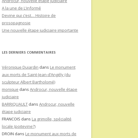
Androcur, nouvelle étape judiciaire
A la une de L’informé
Devine qui c’est… Histoire de
prosopagnosie
Une nouvelle étape judiciaire importante
LES DERNIERS COMMENTAIRES
Véronique Dujardin
dans
Le monument
aux morts de Saint-Jean-d’Angély (du
sculpteur Albert Bartholomé)
monique
dans
Androcur, nouvelle étape
judiciaire
BARRIQUAULT
dans
Androcur, nouvelle
étape judiciaire
FRANCOIS
dans
La grimolle, spécialité
locale (poitevine?)
DROIN
dans
Le monument aux morts de