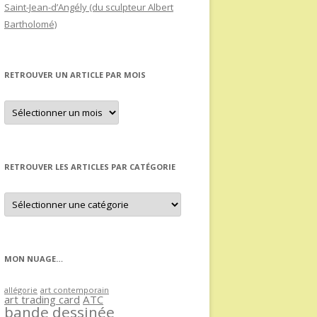
Saint-Jean-d’Angély (du sculpteur Albert
Bartholomé)
RETROUVER UN ARTICLE PAR MOIS
Retrouver
un
article
par
mois
RETROUVER LES ARTICLES PAR CATÉGORIE
Retrouver
les
articles
par
catégorie
MON NUAGE…
allégorie
art contemporain
art trading card
ATC
bande dessinée