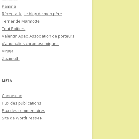
Pamina
Réceptacle, le blog de mon père
Terrier de Marmotte
Tout Poitiers
Valentin Apac, Association de porteurs
d’anomalies chromosomiques
Virjaja
Zazimuth
MÉTA
Connexion
Flux des publications
Flux des commentaires
Site de WordPress-FR