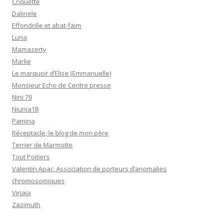
Criquette
Dalinele
Effondrille et abat-faim
Luna
Mamazerty
Marlie
Le marquoir d’Elise (Emmanuelle)
Monsieur Echo de Centre presse
Nini 79
Niunia18
Pamina
Réceptacle, le blog de mon père
Terrier de Marmotte
Tout Poitiers
Valentin Apac, Association de porteurs d’anomalies
chromosomiques
Virjaja
Zazimuth