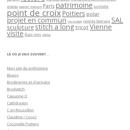
patrimoine
Paris
oiseau
papier maison
pochette
point de croix
Poitiers
polar
projet en commun
SAL
rentrée littéraire
recyclage
stitch a long
Vienne
sculpture
tricot
visite
États-Unis
église
LÀ OÙ JE VAIS SOUVENT…
Mon site de préhistoire
Bluesy
Brodineries et charivaris
Brodstitch
Capucine O
Cathdragon
C en Roussillon
Claudine / Coco2
Coccinelle Poitiers