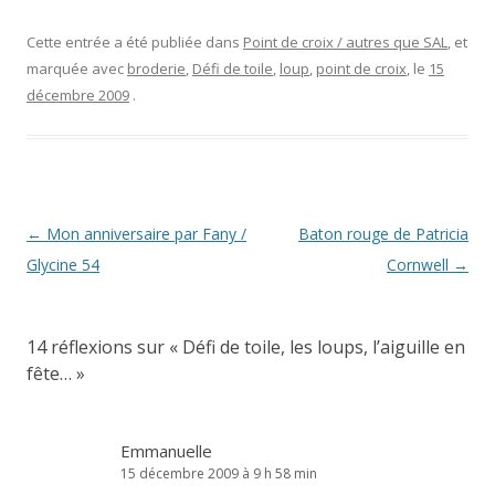
Cette entrée a été publiée dans
Point de croix / autres que SAL
, et
marquée avec
broderie
,
Défi de toile
,
loup
,
point de croix
, le
15
décembre 2009
.
Navigation
←
Mon anniversaire par Fany /
Baton rouge de Patricia
des
Glycine 54
Cornwell
→
articles
14 réflexions sur «
Défi de toile, les loups, l’aiguille en
fête…
»
Emmanuelle
15 décembre 2009 à 9 h 58 min