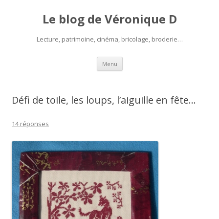
Le blog de Véronique D
Lecture, patrimoine, cinéma, bricolage, broderie…
Aller
Menu
au
contenu
Défi de toile, les loups, l’aiguille en fête…
14 réponses