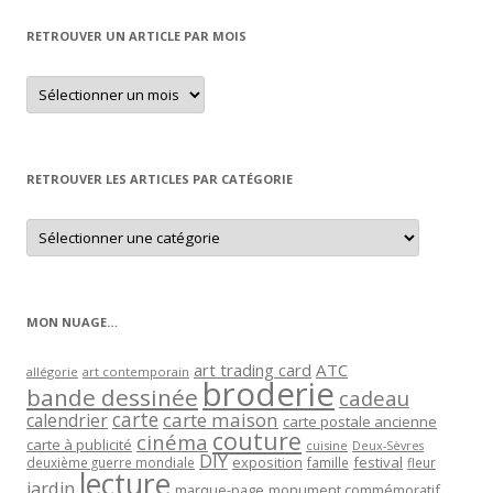
RETROUVER UN ARTICLE PAR MOIS
Retrouver
un
article
par
mois
RETROUVER LES ARTICLES PAR CATÉGORIE
Retrouver
les
articles
par
catégorie
MON NUAGE…
art trading card
ATC
allégorie
art contemporain
broderie
bande dessinée
cadeau
carte
carte maison
calendrier
carte postale ancienne
couture
cinéma
carte à publicité
cuisine
Deux-Sèvres
DIY
exposition
festival
famille
deuxième guerre mondiale
fleur
lecture
jardin
marque-page
monument commémoratif