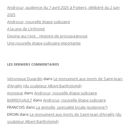
Androcur, audience du 7 avril 2025 à Poitiers, délibéré du 2 juin
2025
Androcur, nouvelle étape judiciaire
A la une de L’informé
Devine qui c’est… Histoire de prosopagnosie
Une nouvelle étape judiciaire importante
LES DERNIERS COMMENTAIRES
Véronique Dujardin
dans
Le monument aux morts de Saint-Jean-
d’Angély (du sculpteur Albert Bartholomé)
monique
dans
Androcur, nouvelle étape judiciaire
BARRIQUAULT
dans
Androcur, nouvelle étape judiciaire
FRANCOIS
dans
La grimolle, spécialité locale (poitevine?)
DROIN
dans
Le monument aux morts de Saint-Jean-d’Angély (du
sculpteur Albert Bartholomé)